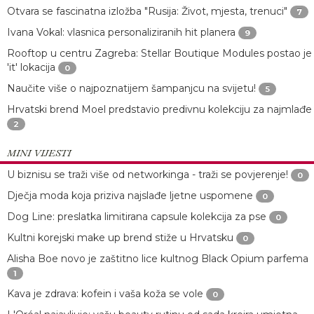
Otvara se fascinatna izložba "Rusija: Život, mjesta, trenuci"
7
Ivana Vokal: vlasnica personaliziranih hit planera
9
Rooftop u centru Zagreba: Stellar Boutique Modules postao je
'it' lokacija
0
Naučite više o najpoznatijem šampanjcu na svijetu!
5
Hrvatski brend Moel predstavio predivnu kolekciju za najmlađe
2
MINI VIJESTI
U biznisu se traži više od networkinga - traži se povjerenje!
0
Dječja moda koja priziva najslađe ljetne uspomene
0
Dog Line: preslatka limitirana capsule kolekcija za pse
0
Kultni korejski make up brend stiže u Hrvatsku
0
Alisha Boe novo je zaštitno lice kultnog Black Opium parfema
1
Kava je zdrava: kofein i vaša koža se vole
0