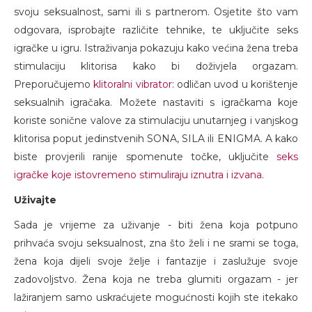
svoju seksualnost, sami ili s partnerom. Osjetite što vam
odgovara, isprobajte različite tehnike, te uključite seks
igračke u igru. Istraživanja pokazuju kako većina žena treba
stimulaciju klitorisa kako bi doživjela orgazam.
Preporučujemo
klitoralni vibrator
: odličan uvod u korištenje
seksualnih igračaka. Možete nastaviti s igračkama koje
koriste sonične valove za stimulaciju unutarnjeg i vanjskog
klitorisa poput jedinstvenih SONA, SILA ili ENIGMA. A kako
biste provjerili ranije spomenute točke, uključite
seks
igračke koje istovremeno stimuliraju iznutra i izvana
.
Uživajte
Sada je vrijeme za uživanje - biti žena koja potpuno
prihvaća svoju seksualnost, zna što želi i ne srami se toga,
žena koja dijeli svoje želje i fantazije i zaslužuje svoje
zadovoljstvo. Žena koja ne treba glumiti orgazam - jer
lažiranjem samo uskraćujete mogućnosti kojih ste itekako