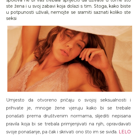
spolova ne bi vas trebala spriječiti da uživate u tome što
ste žena i u svoj zabavi koja dolazi s tim. Stoga, kako biste
u potpunosti uživali, nemojte se sramiti saznati koliko ste
seksi
Umjesto da otvoreno pričaju o svojoj seksualnosti i
prihvate je, mnoge žene vjeruju kako bi se trebale
ponašati prema društvenim normama, slijediti nepisana
pravila koja bi se trebala primjenjivati na njih, opravdavati
svoje ponašanje, pa čak i skrivati ono što im se sviđa.
LELO