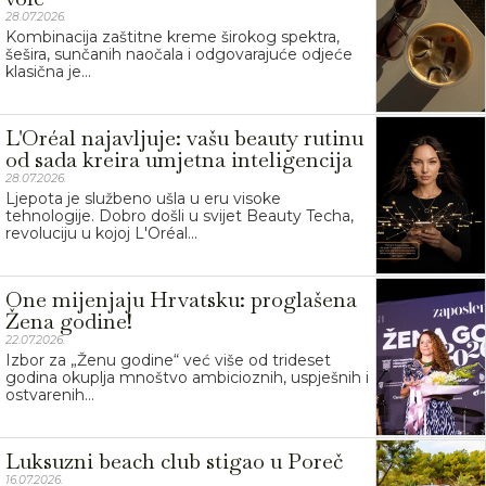
28.07.2026.
Kombinacija zaštitne kreme širokog spektra,
šešira, sunčanih naočala i odgovarajuće odjeće
klasična je...
L'Oréal najavljuje: vašu beauty rutinu
od sada kreira umjetna inteligencija
28.07.2026.
Ljepota je službeno ušla u eru visoke
tehnologije. Dobro došli u svijet Beauty Techa,
revoluciju u kojoj L'Oréal...
One mijenjaju Hrvatsku: proglašena
Žena godine!
22.07.2026.
Izbor za „Ženu godine“ već više od trideset
godina okuplja mnoštvo ambicioznih, uspješnih i
ostvarenih...
Luksuzni beach club stigao u Poreč
16.07.2026.