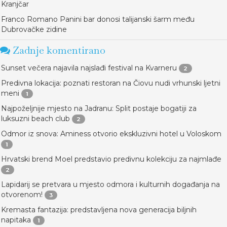
Kranjčar
Franco Romano Panini bar donosi talijanski šarm među
Dubrovačke zidine
Zadnje komentirano
Sunset večera najavila najslađi festival na Kvarneru
2
Predivna lokacija: poznati restoran na Čiovu nudi vrhunski ljetni
meni
1
Najpoželjnije mjesto na Jadranu: Split postaje bogatiji za
luksuzni beach club
2
Odmor iz snova: Aminess otvorio ekskluzivni hotel u Voloskom
1
Hrvatski brend Moel predstavio predivnu kolekciju za najmlađe
2
Lapidarij se pretvara u mjesto odmora i kulturnih događanja na
otvorenom!
3
Kremasta fantazija: predstavljena nova generacija biljnih
napitaka
1