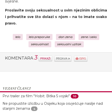
svjesne.
Proslavite svoju seksualnost u svim njezinim oblicima
i prihvatite sve što dolazi s njom – na to imate svako
pravo.
lelo
lelo preporuke
dan zena
zene i seks
seksualnost
seksualni uzitak
3
KOMENTARA
PRIKAŽI
PRIJAVA
ISPIS
VEZANI ČLANCI
Prvi trailer za film "Hobit: Bitka 5 vojski"
10
Ne propustite izložbu u Osijeku koja osvješćuje nasilje nad
starijim ženama
4