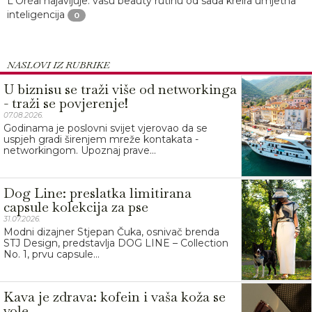
L'Oréal najavljuje: vašu beauty rutinu od sada kreira umjetna
inteligencija
0
NASLOVI IZ RUBRIKE
U biznisu se traži više od networkinga
- traži se povjerenje!
07.08.2026.
Godinama je poslovni svijet vjerovao da se
uspjeh gradi širenjem mreže kontakata -
networkingom. Upoznaj prave...
Dog Line: preslatka limitirana
capsule kolekcija za pse
31.07.2026.
Modni dizajner Stjepan Čuka, osnivač brenda
STJ Design, predstavlja DOG LINE – Collection
No. 1, prvu capsule...
Kava je zdrava: kofein i vaša koža se
vole