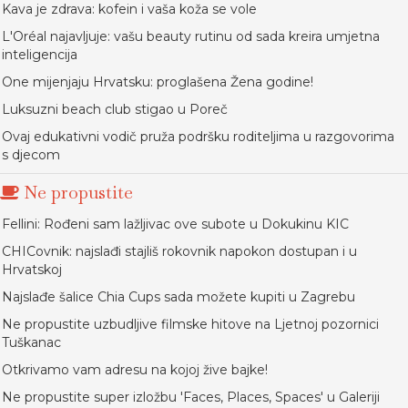
Kava je zdrava: kofein i vaša koža se vole
L'Oréal najavljuje: vašu beauty rutinu od sada kreira umjetna
inteligencija
One mijenjaju Hrvatsku: proglašena Žena godine!
Luksuzni beach club stigao u Poreč
Ovaj edukativni vodič pruža podršku roditeljima u razgovorima
s djecom
Ne propustite
Fellini: Rođeni sam lažljivac ove subote u Dokukinu KIC
CHICovnik: najslađi stajliš rokovnik napokon dostupan i u
Hrvatskoj
Najslađe šalice Chia Cups sada možete kupiti u Zagrebu
Ne propustite uzbudljive filmske hitove na Ljetnoj pozornici
Tuškanac
Otkrivamo vam adresu na kojoj žive bajke!
Ne propustite super izložbu 'Faces, Places, Spaces' u Galeriji