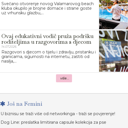
Svečano otvorenje novog Valamarovog beach
kluba okupilo je brojne domaće i strane goste
uz vrhunsku glazbu,...
Ovaj edukativni vodič pruža podršku
roditeljima u razgovorima s djecom
14.07.2026.
Razgovori s djecom o tijelu i zdravlju, pristanku i
granicama, sigurnosti na internetu, zaštiti od
nasilja,...
više...
Još na Femini
U biznisu se traži više od networkinga - traži se povjerenje!
Dog Line: preslatka limitirana capsule kolekcija za pse