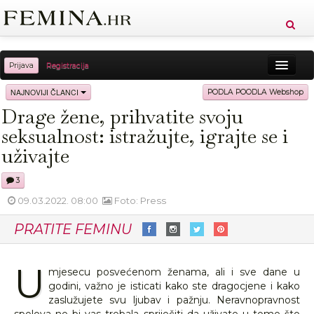
Prijava
Registracija
Sreća
Ljepota
Zdravlje
Vitkost
NAJNOVIJI ČLANCI
PODLA POODLA Webshop
Drage žene, prihvatite svoju
Moda
Ljubav
Relax
Putovanja
Recepti
seksualnost: istražujte, igrajte se i
Proizvodi
Knjige
Cool
uživajte
3
09.03.2022. 08:00
Foto: Press
PRATITE FEMINU
U
mjesecu posvećenom ženama, ali i sve dane u
godini, važno je isticati kako ste dragocjene i kako
zaslužujete svu ljubav i pažnju. Neravnopravnost