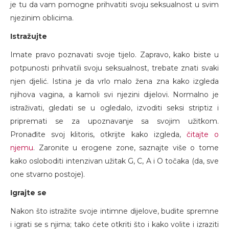
je tu da vam pomogne prihvatiti svoju seksualnost u svim
njezinim oblicima.
Istražujte
Imate pravo poznavati svoje tijelo. Zapravo, kako biste u
potpunosti prihvatili svoju seksualnost, trebate znati svaki
njen djelić. Istina je da vrlo malo žena zna kako izgleda
njihova vagina, a kamoli svi njezini dijelovi. Normalno je
istraživati, gledati se u ogledalo, izvoditi seksi striptiz i
pripremati se za upoznavanje sa svojim užitkom.
Pronađite svoj klitoris, otkrijte kako izgleda,
čitajte o
njemu
. Zaronite u erogene zone, saznajte više o tome
kako osloboditi intenzivan užitak G, C, A i O točaka (da, sve
one stvarno postoje).
Igrajte se
Nakon što istražite svoje intimne dijelove, budite spremne
i igrati se s njima; tako ćete otkriti što i kako volite i izraziti