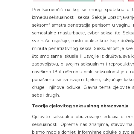
Prvi kamenčić na koji se mnogi spotaknu u te
između seksualnosti i seksa. Seks je upražnjavanj
seksom“ smatra penetracija penisom u vaginu, no
samostalne masturbacije, cyber seksa, itd. Seksua
sve naše osjećaje, misli i prakse kroz koje doživl
minuta penetrativnog seksa. Seksualnost je sve o
što smo same iskusile ili usvojile iz društva, sv
zadovoljstvu, o svojim seksualnim i reprodukti
navršimo 18 ili uđemo u brak, seksualnost je u n
ponašamo se sa svojim tijelom, uključuje kak
druge i njihove odluke. Glavna tema cjelovite s
sebe i drugih.
Teorija cjelovitog seksualnog obrazovanja
Cjelovito seksualno obrazovanje educira o em
seksualnosti. Oprema nas znanjima, stavovima,
bismo mogle donijeti informirane odluke o svojem 