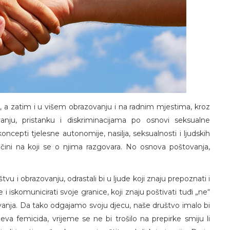
koli, a zatim i u višem obrazovanju i na radnim mjestima, kroz
nju, pristanku i diskriminacijama po osnovi seksualne
koncepti tjelesne autonomije, nasilja, seksualnosti i ljudskih
ačini na koji se o njima razgovara. No osnova poštovanja,
štvu i obrazovanju, odrastali bi u ljude koji znaju prepoznati i
le i iskomunicirati svoje granice, koji znaju poštivati tuđi „ne“
ažavanja. Da tako odgajamo svoju djecu, naše društvo imalo bi
va femicida, vrijeme se ne bi trošilo na prepirke smiju li