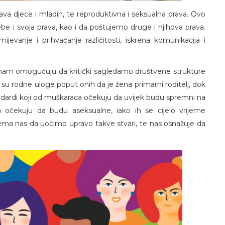
rava djece i mladih, te reproduktivna i seksualna prava. Ovo
e i svoja prava, kao i da poštujemo druge i njihova prava.
evanje i prihvaćanje različitosti, iskrena komunikacija i
i nam omogućuju da kritički sagledamo društvene strukture
 su rodne uloge poput onih da je žena primarni roditelj, dok
standardi koji od muškaraca očekuju da uvijek budu spremni na
 očekuju da budu aseksualne, iako ih se cijelo vrijeme
rema nas da uočimo upravo takve stvari, te nas osnažuje da