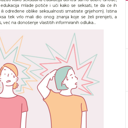
edukacija mlade potiče i uči kako se seksati, te da će ih
li određene oblike seksualnosti smatrate grijehom). Istina
ksa tek vrlo mali dio onog znanja koje se želi prenijeti, a
 već na donošenje vlastitih informiranih odluka...