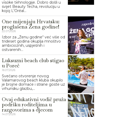
visoke tehnologije. Dobro došli u
svijet Beauty Techa, revoluciju u
kojoj L'Oréal...
One mijenjaju Hrvatsku:
proglašena Žena godine!
22.07.2026.
Izbor za „Ženu godine“ već više od
trideset godina okuplja mnoštvo
ambicioznih, uspješnih i
ostvarenih...
Luksuzni beach club stigao
u Poreč
16.07.2026.
Svečano otvorenje novog
Valamarovog beach kluba okupilo
je brojne domaće i strane goste uz
vrhunsku glazbu,...
Ovaj edukativni vodič pruža
podršku roditeljima u
razgovorima s djecom
14.07.2026.