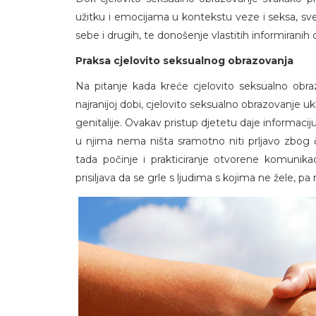
užitku i emocijama u kontekstu veze i seksa, sve
sebe i drugih, te donošenje vlastitih informiranih 
Praksa cjelovito seksualnog obrazovanja
Na pitanje kada kreće cjelovito seksualno obraz
najranijoj dobi, cjelovito seksualno obrazovanje ukl
genitalije. Ovakav pristup djetetu daje informaciju d
u njima nema ništa sramotno niti prljavo zbog 
tada počinje i prakticiranje otvorene komunikac
prisiljava da se grle s ljudima s kojima ne žele, pa m