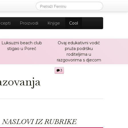
cepti
Proizvodi
Knjige
Cool
Luksuzni beach club
Ovaj edukativni vodič
stigao u Poreč
pruža podršku
roditeljima u
razgovorima s djecom
3
azovanja
NASLOVI IZ RUBRIKE