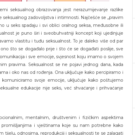
mi seksualnog obrazovanja jest nerazumijevanje razlike
e seksualnog zadovoljstva i intimnosti. Najčešće se „pravim
 u seks spadaju i svi oblici oralnog seksa, međusobne ili
lnost je puno širi i sveobuhvatniji koncept koji ujedinjuje
javamo vlastitu i tuđu seksualnost. To je daleko više od par
no što se događalo prije i što će se događati poslije, sve
a komunikacija i sve emocije, svjesnost koju imamo o svojem
vnim pravima. Seksualnost se ne pojavi jednog dana, kada
ama i oko nas od rođenja. Ona uključuje kako percipiramo i
o komuniciramo svoje emocije, uključuje kako poštujemo
eksualne edukacije nije seks, već shvaćanje i prihvaćanje
ocionalnim, mentalnim, društvenim i fizičkim aspektima
 promišljanjima i vještinama koje su nam potrebne kako
tijelu, odnosima, reprodukciji i seksualnosti te se zalagati