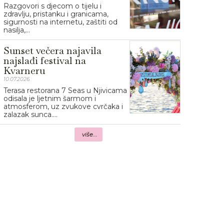
Razgovori s djecom o tijelu i
zdravlju, pristanku i granicama,
sigurnosti na internetu, zaštiti od
nasilja,...
Sunset večera najavila
najslađi festival na
Kvarneru
10.07.2026.
Terasa restorana 7 Seas u Njivicama
odisala je ljetnim šarmom i
atmosferom, uz zvukove cvrčaka i
zalazak sunca....
više...