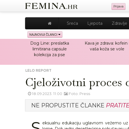
Prijava
Sreća
Ljepota
Zdravlje
NAJNOVIJI ČLANCI
Dog Line: preslatka
Kava je zdrava: kofein 
limitirana capsule
vaša koža se vole
kolekcija za pse
LELO REPORT
Cjeloživotni proces 
18.09.2023. 11:00
Foto: Press
NE PROPUSTITE ČLANKE
PRATIT
S
eksualnu edukaciju uglavnom vežemo uz ml
lome. Dok jedni desetljećima pokušavaju u