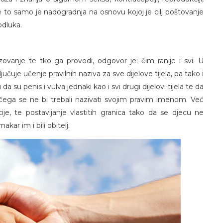
 to samo je nadogradnja na osnovu kojoj je cilj poštovanje
odluka.
ovanje te tko ga provodi, odgovor je: čim ranije i svi. U
jučuje učenje pravilnih naziva za sve dijelove tijela, pa tako i
a su penis i vulva jednaki kao i svi drugi dijelovi tijela te da
čega se ne bi trebali nazivati svojim pravim imenom. Već
ije, te postavljanje vlastitih granica tako da se djecu ne
akar im i bili obitelj.