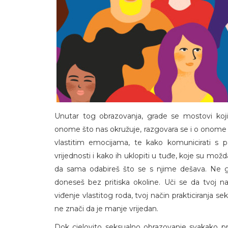
Unutar tog obrazovanja, grade se mostovi koji
onome što nas okružuje, razgovara se i o onome št
vlastitim emocijama, te kako komunicirati s par
vrijednosti i kako ih uklopiti u tuđe, koje su možd
da sama odabireš što se s njime dešava. Ne go
doneseš bez pritiska okoline. Uči se da tvoj nač
viđenje vlastitog roda, tvoj način prakticiranja sek
ne znači da je manje vrijedan.
Dok cjelovito seksualno obrazovanje svakako pru