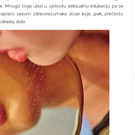
lje. Mnogo toga ulazi u cjelovitu seksualnu edukaciju pa se
zapravo sasvim zdravorazumske stvari koje, ipak, prečesto
drasloj dobi.