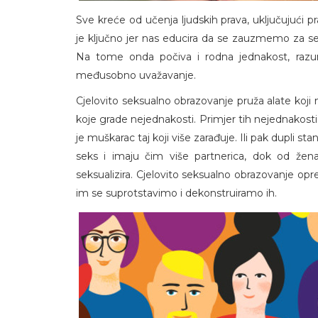
Sve kreće od učenja ljudskih prava, uključujući p
je ključno jer nas educira da se zauzmemo za seb
Na tome onda počiva i rodna jednakost, razumij
međusobno uvažavanje.
Cjelovito seksualno obrazovanje pruža alate koj
koje grade nejednakosti. Primjer tih nejednakosti
je muškarac taj koji više zarađuje. Ili pak dupli 
seks i imaju čim više partnerica, dok od žena
seksualizira. Cjelovito seksualno obrazovanje op
im se suprotstavimo i dekonstruiramo ih.