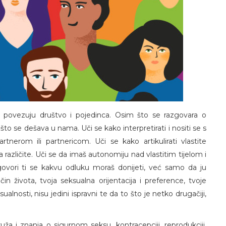
 povezuju društvo i pojedinca. Osim što se razgovara o
o se dešava u nama. Uči se kako interpretirati i nositi se s
tnerom ili partnericom. Uči se kako artikulirati vlastite
a različite. Uči se da imaš autonomiju nad vlastitim tijelom i
vori ti se kakvu odluku moraš donijeti, već samo da ju
in života, tvoja seksualna orijentacija i preference, tvoje
sualnosti, nisu jedini ispravni te da to što je netko drugačiji,
ža i znanja o sigurnom seksu, kontracepciji, reprodukciji,