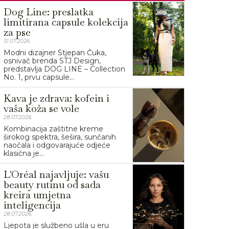
Dog Line: preslatka
limitirana capsule kolekcija
za pse
31.07.2026.
Modni dizajner Stjepan Čuka,
osnivač brenda STJ Design,
predstavlja DOG LINE – Collection
No. 1, prvu capsule...
Kava je zdrava: kofein i
vaša koža se vole
28.07.2026.
Kombinacija zaštitne kreme
širokog spektra, šešira, sunčanih
naočala i odgovarajuće odjeće
klasična je...
L'Oréal najavljuje: vašu
beauty rutinu od sada
kreira umjetna
inteligencija
28.07.2026.
Ljepota je službeno ušla u eru