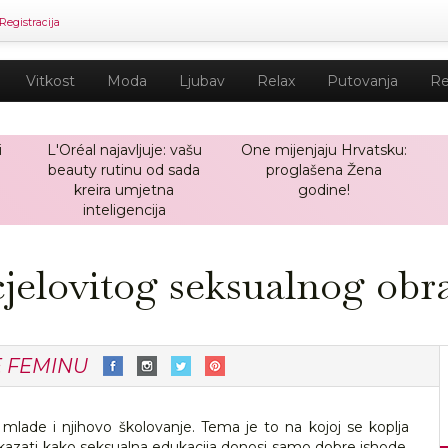
Registracija
Vitkost
Moda
Ljubav
Relax
Putovanja
Re
i
L'Oréal najavljuje: vašu
One mijenjaju Hrvatsku:
beauty rutinu od sada
proglašena Žena
kreira umjetna
godine!
inteligencija
cjelovitog seksualnog obr
E FEMINU
ade i njihovo školovanje. Tema je to na kojoj se koplja
kazati kako seksualna edukacija donosi samo dobre ishode,