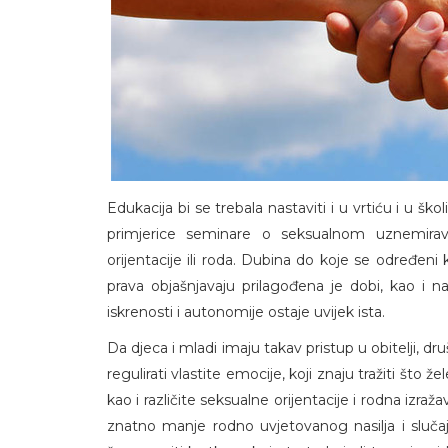
Edukacija bi se trebala nastaviti i u vrtiću i u š
primjerice seminare o seksualnom uznemirava
orijentacije ili roda. Dubina do koje se određeni 
prava objašnjavaju prilagođena je dobi, kao i n
iskrenosti i autonomije ostaje uvijek ista.
Da djeca i mladi imaju takav pristup u obitelji, dru
regulirati vlastite emocije, koji znaju tražiti što že
kao i različite seksualne orijentacije i rodna izr
znatno manje rodno uvjetovanog nasilja i slučaje