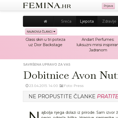
Prijava
Sreća
Ljepota
Zdravlje
NAJNOVIJI ČLANCI
Glass skin u tri poteza
Andart Perfumes:
uz Dior Backstage
luksuzni mirisi inspiriran
Jadranom
SAVRŠENA UPRAVO ZA VAS
Dobitnice Avon Nutr
23.04.2015. 14:00
Foto: Press
NE PROPUSTITE ČLANKE
PRATIT
N
ajbolja njega dolazi iz prirode. Sam izvor 
nego odrasla biljka. Hranjive sjemenke 