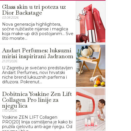
Glass skin u tri poteza uz
Dior Backstage
03.08.2026.
Nova generacija highlightera,
sočne ružičaste nijanse i maglica
koja make-up drži postojanim… Sve
što morate...
Andart Perfumes: luksuzni
mirisi inspirirani Jadranom
21.07.2026.
U Zagrebu je svečano predstavljen
Andart Perfumes, novi hrvatski
niche brend luksuznih parfema i
difuzora. Pokrenut...
Dobitnica Yoskine Zen Lift
Collagen Pro linije za
njegu lica
17.07.2026.
Yoskine ZEN LIFT Collagen
PRO[20] linija osmišljena je kako bi
pružila cjelovitu anti-age njegu. Od