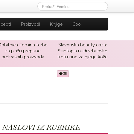
cepti
Proizvodi
Knjige
Cool
Dobitnica Femina torbe
Slavonska beauty oaza:
za plažu prepune
Skintopia nudi vrhunske
prekrasnih proizvoda
tretmane za njegu kože
35
NASLOVI IZ RUBRIKE