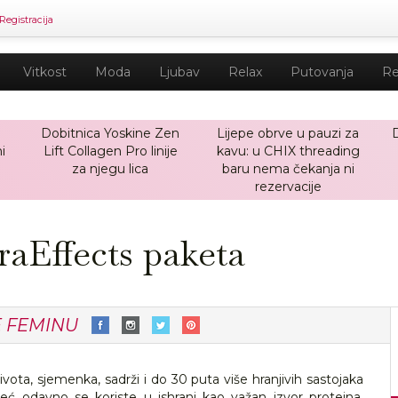
Registracija
Vitkost
Moda
Ljubav
Relax
Putovanja
Re
Dobitnica Yoskine Zen
Lijepe obrve u pauzi za
i
Lift Collagen Pro linije
kavu: u CHIX threading
za njegu lica
baru nema čekanja ni
rezervacije
aEffects paketa
E FEMINU
života, sjemenka, sadrži i do 30 puta više hranjivih sastojaka
već odavno se koriste u ishrani kao važan izvor proteina,