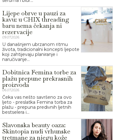
seruma i blur...
Lijepe obrve u pauzi za
kavu: u CHIX threading
baru nema čekanja ni
rezervacije
09.07.2026.
U današnjem ubrzanom ritmu
života, tradicionalni koncepti ljepote
koji zahtijevaju planiranje i
naručivanje...
Dobitnica Femina torbe za
plažu prepune prekrasnih
proizvoda
06.07.2026.
Čeka vas nešto savršeno za ovo
ljeto - preslatka Femina torba za
plažu - prepuna predivnih ljetnih
bestselera i...
Slavonska beauty oaza:
Skintopia nudi vrhunske
tretmane za njegu kože