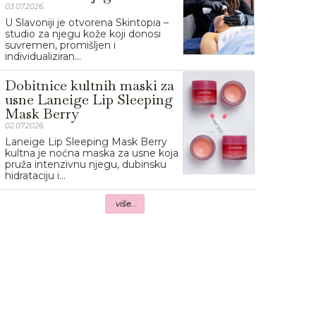
03.07.2026.
U Slavoniji je otvorena Skintopia –
studio za njegu kože koji donosi
suvremen, promišljen i
individualiziran...
Dobitnice kultnih maski za
usne Laneige Lip Sleeping
Mask Berry
02.07.2026.
Laneige Lip Sleeping Mask Berry
kultna je noćna maska za usne koja
pruža intenzivnu njegu, dubinsku
hidrataciju i...
više...