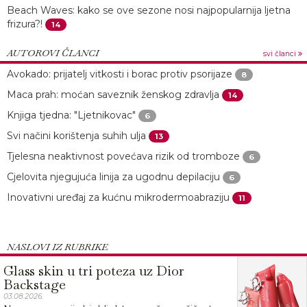
Beach Waves: kako se ove sezone nosi najpopularnija ljetna
frizura?!
14
AUTOROVI ČLANCI
svi članci
Avokado: prijatelj vitkosti i borac protiv psorijaze
8
Maca prah: moćan saveznik ženskog zdravlja
14
Knjiga tjedna: "Ljetnikovac"
6
Svi načini korištenja suhih ulja
13
Tjelesna neaktivnost povećava rizik od tromboze
6
Cjelovita njegujuća linija za ugodnu depilaciju
6
Inovativni uređaj za kućnu mikrodermoabraziju
11
NASLOVI IZ RUBRIKE
Glass skin u tri poteza uz Dior
Backstage
03.08.2026.