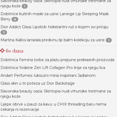
Slavonska beauty oaza: Skintopia nudi vrhunske tretmane za
njegu kože
1
Dobitnice kultnih maski za usne Laneige Lip Sleeping Mask
Berry
8
Dior Addict Glass Lipstick: hidratantni ruž o kojem svi pričaju
3
Martina Kallos lansirala predivnu lip balm kolekciju za usne
1
60 dana
Dobitnica Femina torbe za plažu prepune prekrasnih proizvoda
Dobitnica Yoskine Zen Lift Collagen Pro linije za njegu lica
Andart Perfumes: luksuzni mirisi inspirirani Jadranom
Glass skin u tri poteza uz Dior Backstage
Slavonska beauty oaza: Skintopia nudi vrhunske tretmane za
njegu kože
Lijepe obrve u pauzi za kavu: u CHIX threading baru nema
čekanja ni rezervacije