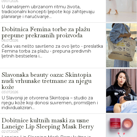
09.07.2026.
U današnjem ubrzanom ritmu života,
tradicionalni koncepti ljepote koji zahtijevaju
planiranje i naručivanje...
Dobitnica Femina torbe za plažu
prepune prekrasnih proizvoda
06.07.2026.
Čeka vas nešto savršeno za ovo ljeto - preslatka
Femina torba za plažu - prepuna predivnih
ljetnih bestselera i...
Slavonska beauty oaza: Skintopia
nudi vrhunske tretmane za njegu
kože
03.07.2026.
U Slavoniji je otvorena Skintopia – studio za
njegu kože koji donosi suvremen, promišljen i
individualiziran...
Dobitnice kultnih maski za usne
Laneige Lip Sleeping Mask Berry
02.07.2026.