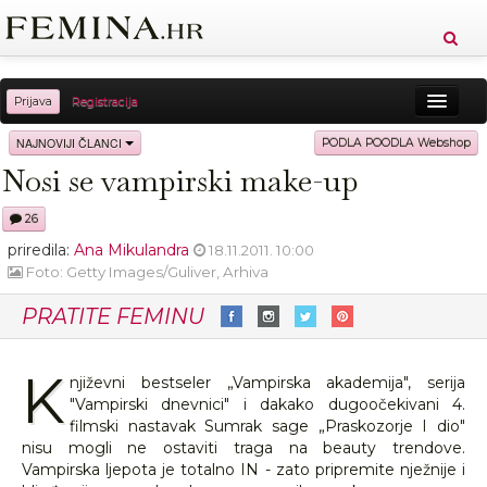
Prijava
Registracija
Sreća
Ljepota
Zdravlje
Vitkost
NAJNOVIJI ČLANCI
PODLA POODLA Webshop
Nosi se vampirski make-up
Moda
Ljubav
Relax
Putovanja
Recepti
26
Proizvodi
Knjige
Cool
priredila:
Ana Mikulandra
18.11.2011. 10:00
Foto: Getty Images/Guliver, Arhiva
PRATITE FEMINU
K
njiževni bestseler „Vampirska akademija", serija
"Vampirski dnevnici" i dakako dugoočekivani 4.
filmski nastavak Sumrak sage „Praskozorje I dio"
nisu mogli ne ostaviti traga na beauty trendove.
Vampirska ljepota je totalno IN - zato pripremite nježnije i