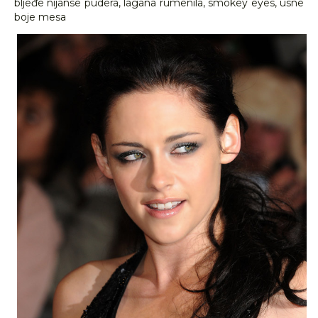
bljeđe nijanse pudera, lagana rumenila, smokey eyes, usne
boje mesa