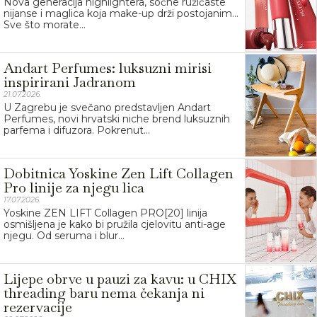
Nova generacija highlightera, sočne ružičaste
nijanse i maglica koja make-up drži postojanim…
Sve što morate...
Andart Perfumes: luksuzni mirisi
inspirirani Jadranom
21.07.2026.
U Zagrebu je svečano predstavljen Andart
Perfumes, novi hrvatski niche brend luksuznih
parfema i difuzora. Pokrenut...
Dobitnica Yoskine Zen Lift Collagen
Pro linije za njegu lica
17.07.2026.
Yoskine ZEN LIFT Collagen PRO[20] linija
osmišljena je kako bi pružila cjelovitu anti-age
njegu. Od seruma i blur...
Lijepe obrve u pauzi za kavu: u CHIX
threading baru nema čekanja ni
rezervacije