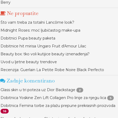
Berry
Ne propustite
Što vam treba za totalni Lancôme look?
Midnight Roses: moć ljubičastog make-upa
Dobitnici Pupa beauty paketa
Dobitnice hit mirisa Ungaro Fruit d'Amour Lilac
Beauty box: tko voli kutijice beauty iznenađenja?
Uvod u ljetne beauty trendove
Recenzija: Guerlain La Petite Robe Noire Black Perfecto
Zadnje komentirano
Glass skin u tri poteza uz Dior Backstage
2
Dobitnica Yoskine Zen Lift Collagen Pro linije za njegu lica
5
Dobitnica Femina torbe za plažu prepune prekrasnih proizvoda
16