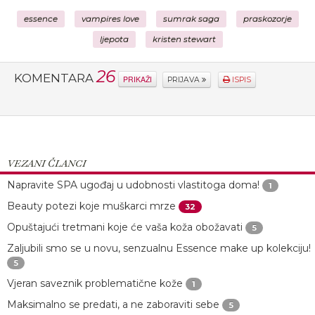
essence
vampires love
sumrak saga
praskozorje
ljepota
kristen stewart
26
KOMENTARA
PRIKAŽI
PRIJAVA
ISPIS
VEZANI ČLANCI
Napravite SPA ugođaj u udobnosti vlastitoga doma!
1
Beauty potezi koje muškarci mrze
32
Opuštajući tretmani koje će vaša koža obožavati
5
Zaljubili smo se u novu, senzualnu Essence make up kolekciju!
5
Vjeran saveznik problematične kože
1
Maksimalno se predati, a ne zaboraviti sebe
5