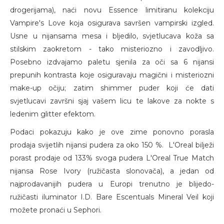
drogerijama), naći novu Essence limitiranu kolekciju
Vampire's Love koja osigurava savršen vampirski izgled.
Usne u nijansama mesa i bljedilo, svjetlucava koža sa
stilskim zaokretom - tako misteriozno i zavodljivo.
Posebno izdvajamo paletu sjenila za oči sa 6 nijansi
prepunih kontrasta koje osiguravaju magični i misteriozni
make-up očiju; zatim shimmer puder koji će dati
svjetlucavi završni sjaj vašem licu te lakove za nokte s
ledenim glitter efektom.
Podaci pokazuju kako je ove zime ponovno porasla
prodaja svijetlih nijansi pudera za oko 150 %. L'Oreal bilježi
porast prodaje od 133% svoga pudera L'Oreal True Match
nijansa Rose Ivory (ružičasta slonovača), a jedan od
najprodavanijih pudera u Europi trenutno je blijedo-
ružičasti iluminator I.D. Bare Escentuals Mineral Veil koji
možete pronaći u Sephori.