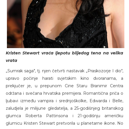
Kristen Stewart vraća ljepotu blijedog tena na velika
vrata
„Sumrak saga", tj. njen četvrti nastavak „Praskozorje I dio",
upravo počinje harati svjetskim kino dvoranama, a
prekjučer je, u prepunom Cine Staru Branimir Centra
održana i svečana hrvatska premijera. Romantična priča o
ljubavi između vampira i srednjoškolke, Edwarda i Belle,
zaludjela je milijune gledatelja, a 25-godišnjeg britanskog
glumca Roberta Pattinsona i 21-godišnju američku
glumicu Kristen Stewart pretvorila u planetarne ikone. No