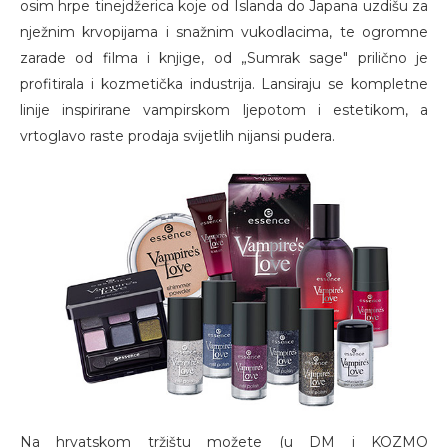
osim hrpe tinejdžerica koje od Islanda do Japana uzdišu za
nježnim krvopijama i snažnim vukodlacima, te ogromne
zarade od filma i knjige, od „Sumrak sage" prilično je
profitirala i kozmetička industrija. Lansiraju se kompletne
linije inspirirane vampirskom ljepotom i estetikom, a
vrtoglavo raste prodaja svijetlih nijansi pudera.
Na hrvatskom tržištu možete (u DM i KOZMO