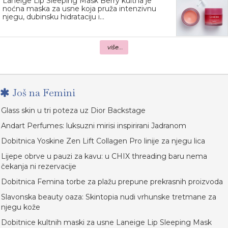
Laneige Lip Sleeping Mask Berry kultna je
noćna maska za usne koja pruža intenzivnu
njegu, dubinsku hidrataciju i...
više...
Još na Femini
Glass skin u tri poteza uz Dior Backstage
Andart Perfumes: luksuzni mirisi inspirirani Jadranom
Dobitnica Yoskine Zen Lift Collagen Pro linije za njegu lica
Lijepe obrve u pauzi za kavu: u CHIX threading baru nema
čekanja ni rezervacije
Dobitnica Femina torbe za plažu prepune prekrasnih proizvoda
Slavonska beauty oaza: Skintopia nudi vrhunske tretmane za
njegu kože
Dobitnice kultnih maski za usne Laneige Lip Sleeping Mask