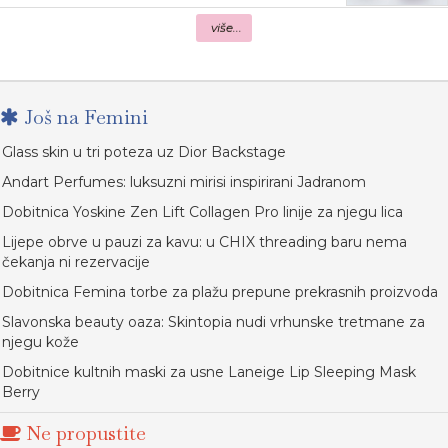
više...
Još na Femini
Glass skin u tri poteza uz Dior Backstage
Andart Perfumes: luksuzni mirisi inspirirani Jadranom
Dobitnica Yoskine Zen Lift Collagen Pro linije za njegu lica
Lijepe obrve u pauzi za kavu: u CHIX threading baru nema
čekanja ni rezervacije
Dobitnica Femina torbe za plažu prepune prekrasnih proizvoda
Slavonska beauty oaza: Skintopia nudi vrhunske tretmane za
njegu kože
Dobitnice kultnih maski za usne Laneige Lip Sleeping Mask
Berry
Ne propustite