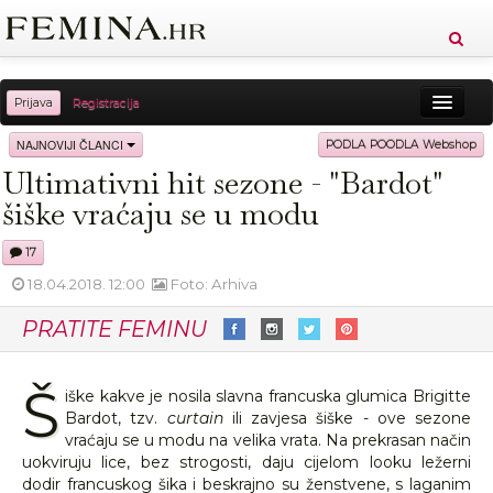
Prijava
Registracija
Sreća
Ljepota
Zdravlje
Vitkost
NAJNOVIJI ČLANCI
PODLA POODLA Webshop
Ultimativni hit sezone - "Bardot"
Moda
Ljubav
Relax
Putovanja
Recepti
šiške vraćaju se u modu
Proizvodi
Knjige
Cool
17
18.04.2018. 12:00
Foto: Arhiva
PRATITE FEMINU
Š
iške kakve je nosila slavna francuska glumica Brigitte
Bardot, tzv.
curtain
ili zavjesa šiške - ove sezone
vraćaju se u modu na velika vrata. Na prekrasan način
uokviruju lice, bez strogosti, daju cijelom looku ležerni
dodir francuskog šika i beskrajno su ženstvene, s laganim