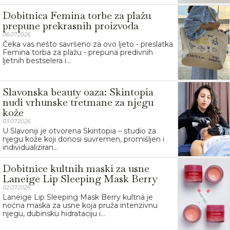
Dobitnica Femina torbe za plažu
prepune prekrasnih proizvoda
06.07.2026.
Čeka vas nešto savršeno za ovo ljeto - preslatka
Femina torba za plažu - prepuna predivnih
ljetnih bestselera i...
Slavonska beauty oaza: Skintopia
nudi vrhunske tretmane za njegu
kože
03.07.2026.
U Slavoniji je otvorena Skintopia – studio za
njegu kože koji donosi suvremen, promišljen i
individualiziran...
Dobitnice kultnih maski za usne
Laneige Lip Sleeping Mask Berry
02.07.2026.
Laneige Lip Sleeping Mask Berry kultna je
noćna maska za usne koja pruža intenzivnu
njegu, dubinsku hidrataciju i...