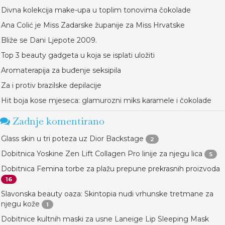
Divna kolekcija make-upa u toplim tonovima čokolade
Ana Colić je Miss Zadarske županije za Miss Hrvatske
Bliže se Dani Ljepote 2009.
Top 3 beauty gadgeta u koja se isplati uložiti
Aromaterapija za buđenje seksipila
Za i protiv brazilske depilacije
Hit boja kose mjeseca: glamurozni miks karamele i čokolade
Zadnje komentirano
Glass skin u tri poteza uz Dior Backstage
2
Dobitnica Yoskine Zen Lift Collagen Pro linije za njegu lica
5
Dobitnica Femina torbe za plažu prepune prekrasnih proizvoda
16
Slavonska beauty oaza: Skintopia nudi vrhunske tretmane za
njegu kože
1
Dobitnice kultnih maski za usne Laneige Lip Sleeping Mask