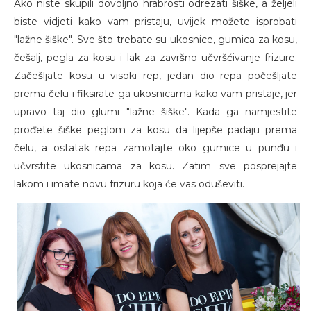
Ako niste skupili dovoljno hrabrosti odrezati šiške, a željeli
biste vidjeti kako vam pristaju, uvijek možete isprobati
"lažne šiške". Sve što trebate su ukosnice, gumica za kosu,
češalj, pegla za kosu i lak za završno učvršćivanje frizure.
Začešljate kosu u visoki rep, jedan dio repa počešljate
prema čelu i fiksirate ga ukosnicama kako vam pristaje, jer
upravo taj dio glumi "lažne šiške". Kada ga namjestite
prođete šiške peglom za kosu da lijepše padaju prema
čelu, a ostatak repa zamotajte oko gumice u punđu i
učvrstite ukosnicama za kosu. Zatim sve posprejajte
lakom i imate novu frizuru koja će vas oduševiti.