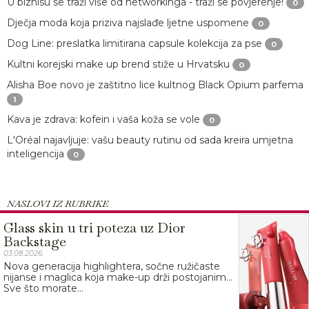
U biznisu se traži više od networkinga - traži se povjerenje!
0
Dječja moda koja priziva najslađe ljetne uspomene
0
Dog Line: preslatka limitirana capsule kolekcija za pse
0
Kultni korejski make up brend stiže u Hrvatsku
0
Alisha Boe novo je zaštitno lice kultnog Black Opium parfema
1
Kava je zdrava: kofein i vaša koža se vole
0
L'Oréal najavljuje: vašu beauty rutinu od sada kreira umjetna
inteligencija
0
NASLOVI IZ RUBRIKE
Glass skin u tri poteza uz Dior
Backstage
03.08.2026.
Nova generacija highlightera, sočne ružičaste
nijanse i maglica koja make-up drži postojanim…
Sve što morate...