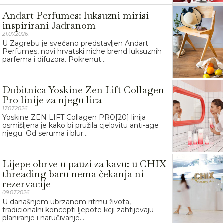
Andart Perfumes: luksuzni mirisi
inspirirani Jadranom
21.07.2026.
U Zagrebu je svečano predstavljen Andart
Perfumes, novi hrvatski niche brend luksuznih
parfema i difuzora. Pokrenut...
Dobitnica Yoskine Zen Lift Collagen
Pro linije za njegu lica
17.07.2026.
Yoskine ZEN LIFT Collagen PRO[20] linija
osmišljena je kako bi pružila cjelovitu anti-age
njegu. Od seruma i blur...
Lijepe obrve u pauzi za kavu: u CHIX
threading baru nema čekanja ni
rezervacije
09.07.2026.
U današnjem ubrzanom ritmu života,
tradicionalni koncepti ljepote koji zahtijevaju
planiranje i naručivanje...