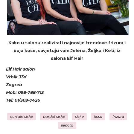
Kako u salonu realizirati najnovije trendove frizura i
boja kose, savjetuju vam Jelena, Željka i Keti, iz
salona Elf Hair
Elf Hair salon
Vrbik 33d
Zagreb
Mob: 098-788-713
Tel: 01/309-7426
curtain siske
bardot siske
siske
kosa
frizura
ljepota