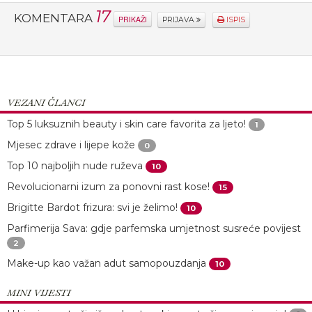
17
KOMENTARA
PRIKAŽI
PRIJAVA
ISPIS
VEZANI ČLANCI
Top 5 luksuznih beauty i skin care favorita za ljeto!
1
Mjesec zdrave i lijepe kože
0
Top 10 najboljih nude ruževa
10
Revolucionarni izum za ponovni rast kose!
15
Brigitte Bardot frizura: svi je želimo!
10
Parfimerija Sava: gdje parfemska umjetnost susreće povijest
2
Make-up kao važan adut samopouzdanja
10
MINI VIJESTI