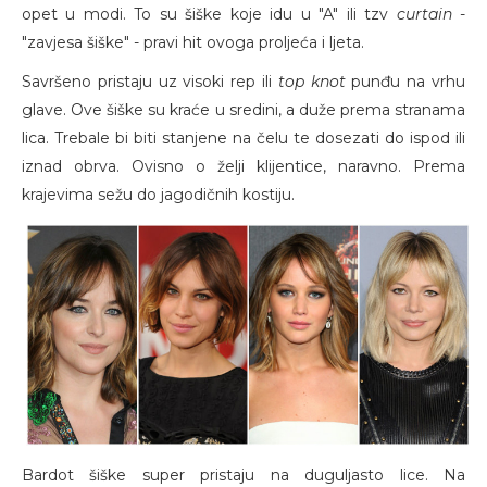
opet u modi. To su šiške koje idu u "A" ili tzv
curtain
-
"zavjesa šiške" - pravi hit ovoga proljeća i ljeta.
Savršeno pristaju uz visoki rep ili
top knot
punđu na vrhu
glave. Ove šiške su kraće u sredini, a duže prema stranama
lica. Trebale bi biti stanjene na čelu te dosezati do ispod ili
iznad obrva. Ovisno o želji klijentice, naravno. Prema
krajevima sežu do jagodičnih kostiju.
Bardot šiške super pristaju na duguljasto lice. Na