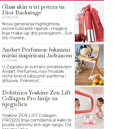
Glass skin u tri poteza uz
Dior Backstage
03.08.2026.
Nova generacija highlightera,
sočne ružičaste nijanse i maglica
koja make-up drži postojanim… Sve
što morate...
Andart Perfumes: luksuzni
mirisi inspirirani Jadranom
21.07.2026.
U Zagrebu je svečano predstavljen
Andart Perfumes, novi hrvatski
niche brend luksuznih parfema i
difuzora. Pokrenut...
Dobitnica Yoskine Zen Lift
Collagen Pro linije za
njegu lica
17.07.2026.
Yoskine ZEN LIFT Collagen
PRO[20] linija osmišljena je kako bi
pružila cjelovitu anti-age njegu. Od