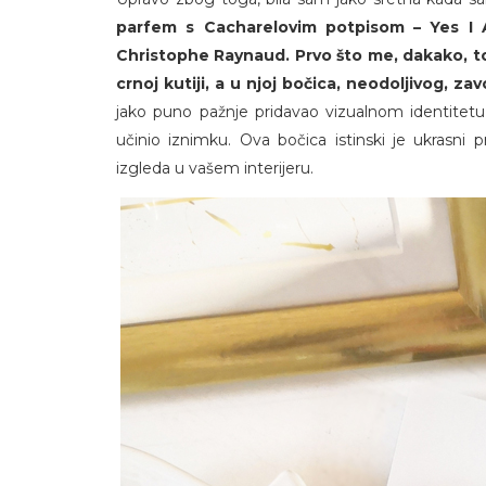
parfem s Cacharelovim potpisom – Yes I Am
Christophe Raynaud.
Prvo što me, dakako, t
crnoj kutiji, a u njoj bočica, neodoljivog, z
jako puno pažnje pridavao vizualnom identitetu 
učinio iznimku. Ova bočica istinski je ukrasni 
izgleda u vašem interijeru.