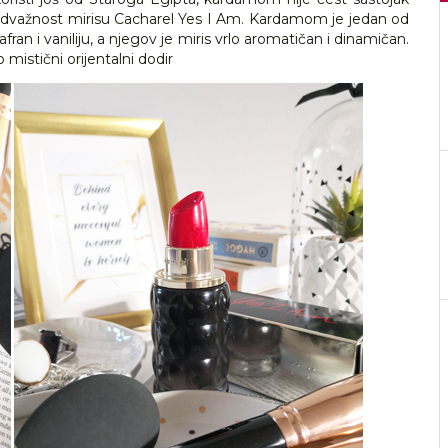
 odvažnost mirisu Cacharel Yes I Am. Kardamom je jedan od
fran i vaniliju, a njegov je miris vrlo aromatičan i dinamičan.
mistični orijentalni dodir