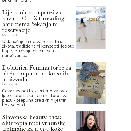
seruma i blur...
Lijepe obrve u pauzi za
kavu: u CHIX threading
baru nema čekanja ni
rezervacije
09.07.2026.
U današnjem ubrzanom ritmu
života, tradicionalni koncepti ljepote
koji zahtijevaju planiranje i
naručivanje...
Dobitnica Femina torbe za
plažu prepune prekrasnih
proizvoda
06.07.2026.
Čeka vas nešto savršeno za ovo
ljeto - preslatka Femina torba za
plažu - prepuna predivnih ljetnih
bestselera i...
Slavonska beauty oaza:
Skintopia nudi vrhunske
tretmane za njegu kože