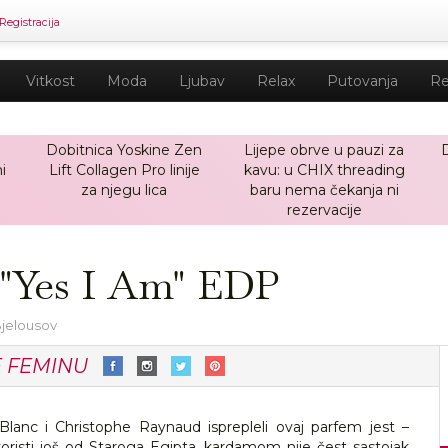
Registracija
Vitkost
Moda
Ljubav
Relax
Putovanja
Re
Dobitnica Yoskine Zen
Lijepe obrve u pauzi za
i
Lift Collagen Pro linije
kavu: u CHIX threading
za njegu lica
baru nema čekanja ni
rezervacije
 "Yes I Am" EDP
Bjelousov
E FEMINU
anc i Christophe Raynaud isprepleli ovaj parfem jest –
oristi još od Staroga Egipta, kardamom nije čest sastojak