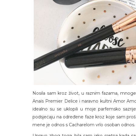
Nosila sam kroz život, u raznim fazama, mnoge
Anaïs Premier Delice i naravno kultni Amor Amor. S
idealno su se uklopili u moje parfemsko sazrij
podsjećaju na određene faze kroz koje sam prošla,
mene je odnos s Cacharelom vrlo osoban odnos.
Upravo zbog toga, bila sam jako sretna kada sa