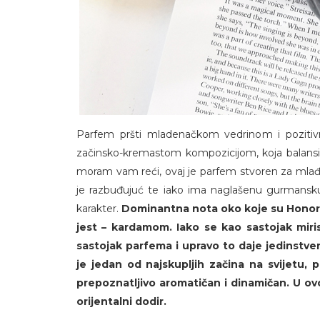
Parfem pršti mladenačkom vedrinom i poziti
začinsko-kremastom kompozicijom, koja balansira na
moram vam reći, ovaj je parfem stvoren za mlađe
je razbuđujuć te iako ima naglašenu gurmansku
karakter.
Dominantna nota oko koje su Honori
jest – kardamom. Iako se kao sastojak miri
sastojak parfema i upravo to daje jedinstv
je jedan od najskupljih začina na svijetu, p
prepoznatljivo aromatičan i dinamičan. U ov
orijentalni dodir.