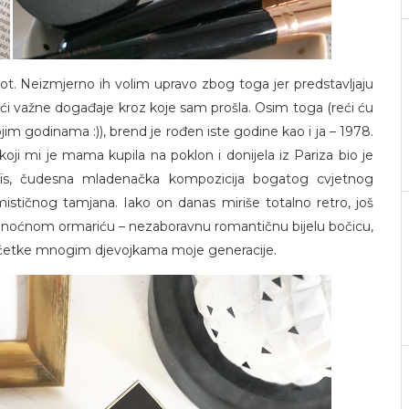
ot. Neizmjerno ih volim upravo zbog toga jer predstavljaju
ći važne događaje kroz koje sam prošla. Osim toga (reći ću
jim godinama :)), brend je rođen iste godine kao i ja – 1978.
oji mi je mama kupila na poklon i donijela iz Pariza bio je
aïs, čudesna mladenačka kompozicija bogatog cvjetnog
ističnog tamjana. Iako on danas miriše totalno retro, još
a noćnom ormariću – nezaboravnu romantičnu bijelu bočicu,
 početke mnogim djevojkama moje generacije.