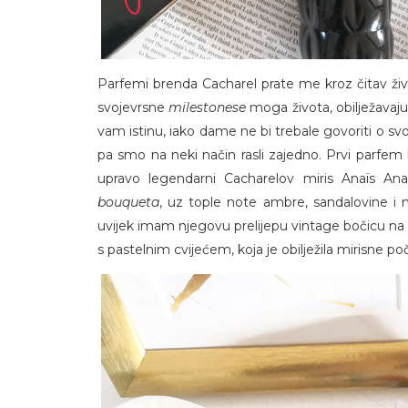
Parfemi brenda Cacharel prate me kroz čitav živ
svojevrsne
milestonese
moga života, obilježavaju
vam istinu, iako dame ne bi trebale govoriti o svo
pa smo na neki način rasli zajedno. Prvi parfem k
upravo legendarni Cacharelov miris Anaïs An
bouqueta
, uz tople note ambre, sandalovine i m
uvijek imam njegovu prelijepu vintage bočicu n
s pastelnim cvijećem, koja je obilježila mirisne