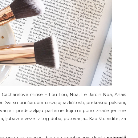
 Cacharelove mirise – Lou Lou, Noa, Le Jardin Noa, Anaïs
vi su oni čarobni u svojoj različitosti, prekrasno pakirani,
evanje i predstavljaju parfeme koji mi puno znače jer me
 ljubavne veze iz tog doba, putovanja... Kao što vidite, za
m prije cca. mjesec dana na isprobavanje dobila
najnoviji