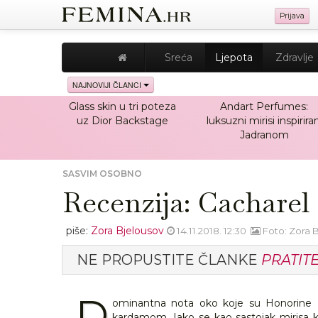
Prijava
Sreća
Ljepota
Zdravlje
NAJNOVIJI ČLANCI
Glass skin u tri poteza
Andart Perfumes:
uz Dior Backstage
luksuzni mirisi inspiriran
Jadranom
SASVIM OSOBNO
Recenzija: Cacharel
piše:
Zora Bjelousov
14.11.2018. 12:30
Foto: Zora 
NE PROPUSTITE ČLANKE
PRATIT
D
ominantna nota oko koje su Honorine Bl
kardamom. Iako se kao sastojak mirisa k