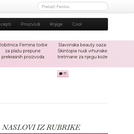
cepti
Proizvodi
Knjige
Cool
Dobitnica Femina torbe
Slavonska beauty oaza:
za plažu prepune
Skintopia nudi vrhunske
prekrasnih proizvoda
tretmane za njegu kože
17
NASLOVI IZ RUBRIKE