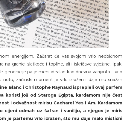
vnom energijom. Začarat će vas svojom vrlo neobičnom
 granici slatkoće i topline, ali i iskričave svježine. Ipak,
 generacije pa je meni idealan kao dnevna varijanta – vrlo
 notu, začinski moment je vrlo izražen i daje mu snažan
ne Blanc i Christophe Raynaud isprepleli ovaj parfem
sa koristi još od Staroga Egipta, kardamom nije čest
enost i odvažnost mirisu Cacharel Yes I Am. Kardamom
o cijeni odmah uz šafran i vaniliju, a njegov je miris
om je parfemu vrlo izražen, što mu daje malo mistični