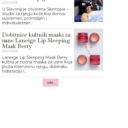
03.07.2026.
U Slavoniji je otvorena Skintopia –
studio za njegu kože koji donosi
suvremen, promišljen i
individualiziran...
Dobitnice kultnih maski za
usne Laneige Lip Sleeping
Mask Berry
02.07.2026.
Laneige Lip Sleeping Mask Berry
kultna je noćna maska za usne koja
pruža intenzivnu njegu, dubinsku
hidrataciju i...
više...