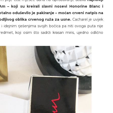
 – koji su kreirali slavni nosevi Honorine Blanc i
otalno oduševilo je pakiranje – moćan crveni natpis na
avodljivog oblika crvenog ruža za usne.
Cacharel je uvijek
i idejnim rješenjima svojih bočica pa niti ovoga puta nije
predmet, koji osim što sadrži krasan miris, ujedno odlično