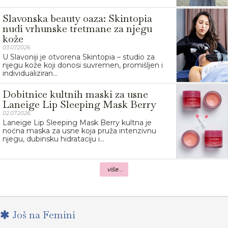
Slavonska beauty oaza: Skintopia
nudi vrhunske tretmane za njegu
kože
03.07.2026.
U Slavoniji je otvorena Skintopia – studio za
njegu kože koji donosi suvremen, promišljen i
individualiziran...
Dobitnice kultnih maski za usne
Laneige Lip Sleeping Mask Berry
02.07.2026.
Laneige Lip Sleeping Mask Berry kultna je
noćna maska za usne koja pruža intenzivnu
njegu, dubinsku hidrataciju i...
više...
Još na Femini