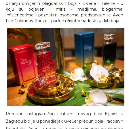
ozračju omiljenih blagdanskih boja - crvene i zelene - u
koju su odjeveni i mirisi - medijima, blogerima,
influencerima i poznatim osobama, predstavljen je Avon
Life Colour by Knezo - parfem životne radosti i jarkih boja
Predivan instagramičan ambijent novog bara Egoist u
Zagrebu bio je u ponedjeljak uvečer prepun boja i radosnih
trenutaka: Avon je predstavio svoje najnovije dizajnerske