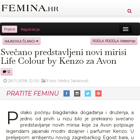
Prijava
Registracija
Sreća
Ljepota
Zdravlje
Vitkost
NAJNOVIJI ČLANCI
PODLA POODLA Webshop
Svečano predstavljeni novi mirisi
Moda
Ljubav
Relax
Putovanja
Recepti
Life Colour by Kenzo za Avon
Proizvodi
Knjige
Cool
12
28.11.2018. 12:00
Foto: Mirko Janković
PRATITE FEMINU
P
olako počinju blagdanska događanja i druženja, a
jedno od prvih u nizu bilo je prekrasno svečano
predstavljanje novih mirisa koje za Avon potpisuje
legendarni japanski modni dizajner i parfumer Kenzo. U
prelijepom ambijentu novog zagrebačkog Egoist bara, u