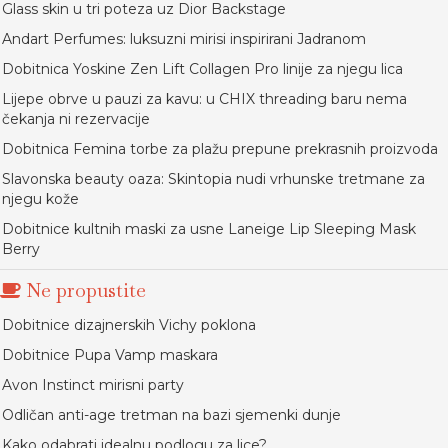
Glass skin u tri poteza uz Dior Backstage
Andart Perfumes: luksuzni mirisi inspirirani Jadranom
Dobitnica Yoskine Zen Lift Collagen Pro linije za njegu lica
Lijepe obrve u pauzi za kavu: u CHIX threading baru nema
čekanja ni rezervacije
Dobitnica Femina torbe za plažu prepune prekrasnih proizvoda
Slavonska beauty oaza: Skintopia nudi vrhunske tretmane za
njegu kože
Dobitnice kultnih maski za usne Laneige Lip Sleeping Mask
Berry
Ne propustite
Dobitnice dizajnerskih Vichy poklona
Dobitnice Pupa Vamp maskara
Avon Instinct mirisni party
Odličan anti-age tretman na bazi sjemenki dunje
Kako odabrati idealnu podlogu za lice?