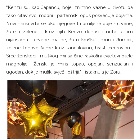
"Kenzu su, kao Japancu, boje iznimno važne u životu pa
tako čitav svoj modni i parfemski opus posvećuje bojama.
Novi mirisi vrte se oko njegove tri omiljene boje - crvene,
žute i zelene - kroz njih Kenzo donosi i note u tim
nijansama - crvene maline, žutu krušku, limun i đumbir,
zelene tonove šume kroz sandalovinu, hrast, cedrovinu...
Srce ženskog i muškog mirisa čine raskošni cvjetovi bijele
magnolije... Ženski je miris topao, opojan, senzualan i
ugodan, dok je muški svjež i oštriji." - istaknula je Zora.