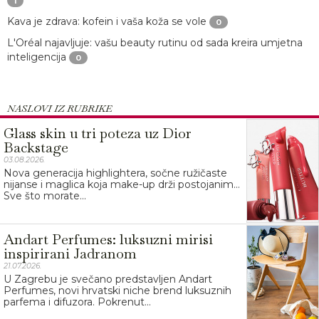
1
Kava je zdrava: kofein i vaša koža se vole
0
L'Oréal najavljuje: vašu beauty rutinu od sada kreira umjetna
inteligencija
0
NASLOVI IZ RUBRIKE
Glass skin u tri poteza uz Dior
Backstage
03.08.2026.
Nova generacija highlightera, sočne ružičaste
nijanse i maglica koja make-up drži postojanim…
Sve što morate...
Andart Perfumes: luksuzni mirisi
inspirirani Jadranom
21.07.2026.
U Zagrebu je svečano predstavljen Andart
Perfumes, novi hrvatski niche brend luksuznih
parfema i difuzora. Pokrenut...