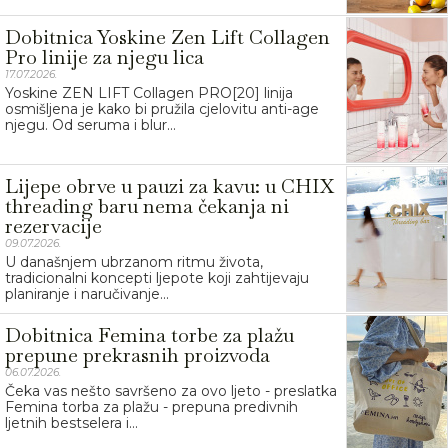
Dobitnica Yoskine Zen Lift Collagen
Pro linije za njegu lica
17.07.2026.
Yoskine ZEN LIFT Collagen PRO[20] linija
osmišljena je kako bi pružila cjelovitu anti-age
njegu. Od seruma i blur...
Lijepe obrve u pauzi za kavu: u CHIX
threading baru nema čekanja ni
rezervacije
09.07.2026.
U današnjem ubrzanom ritmu života,
tradicionalni koncepti ljepote koji zahtijevaju
planiranje i naručivanje...
Dobitnica Femina torbe za plažu
prepune prekrasnih proizvoda
06.07.2026.
Čeka vas nešto savršeno za ovo ljeto - preslatka
Femina torba za plažu - prepuna predivnih
ljetnih bestselera i...