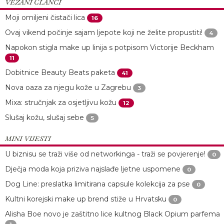
VEZANI ČLANCI
Moji omiljeni čistači lica
16
Ovaj vikend počinje sajam ljepote koji ne želite propustiti!
4
Napokon stigla make up linija s potpisom Victorije Beckham
11
Dobitnice Beauty Beats paketa
41
Nova oaza za njegu kože u Zagrebu
3
Mixa: stručnjak za osjetljivu kožu
12
Slušaj kožu, slušaj sebe
5
MINI VIJESTI
U biznisu se traži više od networkinga - traži se povjerenje!
0
Dječja moda koja priziva najslađe ljetne uspomene
0
Dog Line: preslatka limitirana capsule kolekcija za pse
0
Kultni korejski make up brend stiže u Hrvatsku
0
Alisha Boe novo je zaštitno lice kultnog Black Opium parfema