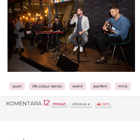
avon
life colour kenzo
event
parfem
miris
12
KOMENTARA
PRIKAŽI
PRIJAVA
ISPIS