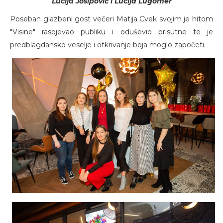
Lucija Josipović i Lucija Lugomer
Poseban glazbeni gost večeri Matija Cvek svojim je hitom
"Visine" raspjevao publiku i oduševio prisutne te je
predblagdansko veselje i otkrivanje boja moglo započeti.