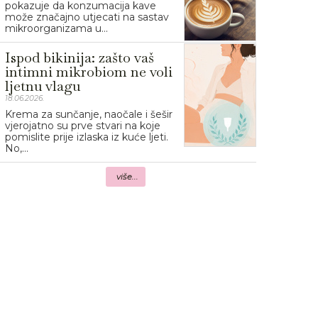
pokazuje da konzumacija kave
može značajno utjecati na sastav
mikroorganizama u...
Ispod bikinija: zašto vaš
intimni mikrobiom ne voli
ljetnu vlagu
18.06.2026.
Krema za sunčanje, naočale i šešir
vjerojatno su prve stvari na koje
pomislite prije izlaska iz kuće ljeti.
No,...
više...