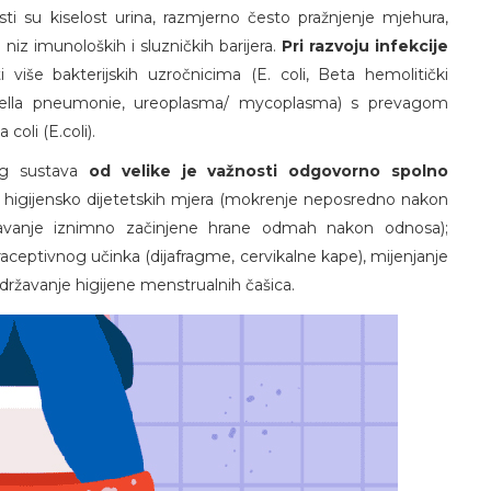
ti su kiselost urina, razmjerno često pražnjenje mjehura,
 niz imunoloških i sluzničkih barijera.
Pri razvoju infekcije
 više bakterijskih uzročnicima (E. coli, Beta hemolitički
ebsiella pneumonie, ureoplasma/ mycoplasma) s prevagom
coli (E.coli).
og sustava
od velike je važnosti odgovorno spolno
je higijensko dijetetskih mjera (mokrenje neposredno nakon
avanje iznimno začinjene hrane odmah nakon odnosa);
ntraceptivnog učinka (dijafragme, cervikalne kape), mijenjanje
ržavanje higijene menstrualnih čašica.