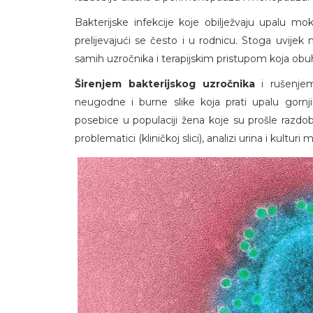
Bakterijske infekcije koje obilježvaju upalu 
prelijevajući se često i u rodnicu. Stoga uvij
samih uzročnika i terapijskim pristupom koja ob
Širenjem bakterijskog uzročnika
i rušenje
neugodne i burne slike koja prati upalu gornj
posebice u populaciji žena koje su prošle razdob
problematici (kliničkoj slici), analizi urina i kultu