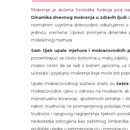
Mokrenje je složena fiziološka funkcija pod n
Dinamika dnevnog mokrenja u zdravih ljudi
i
normalnim uvjetima dobrovoljno odlučujemo o d
jedinicu vremena. Upravo promjena dinamike p
mokraćnog mjehura.
Sam tijek upale mjehura i mokraćovodnih 
prezentirajući se često bolovima u maloj zdjelici, 
misleći često da se radi o bolnim jajnicima, u
učestalo i pojačano mokrenje koje može biti popr
Upale mokraćovodnog sustava znato su
češće
mokraćovodne cijevi u odnosu na muškarce, ali 
menstrualno krvarenje, spuštenosti prednje i str
nakon trudnoća), te promijenjenog položaja mo
trudnoće i njegovog nagnječenja tijekom poroda, 
nedostatka estrogena kao zaštitnog čimbenika u
razdoblje ulaska u perimenopauzu i menopauzu.