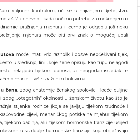
ašom voljnom kontrolom, uči se u najranijem djetinjstvu.
znosi 4-7 x dnevno - kada uočimo potrebu za mokrenjem u
inamici pražnjenja mjehura ili ćemo je odgoditi još neku
ražnjenja mjehura može biti prvi znak o mogućoj upali
putova
može imati vrlo raznolik i posve neočekivani tijek,
često u središnjoj liniji, koje žene opisuju kao tupu nelagodi
z čestu nelagodu tijekom odnosa, uz neugodan iscjedak te
aćeno manje ili više izraženim bolovima.
 u žena
, zbog anatomije ženskog spolovila i kraće duljine
i zbog „otegotnih“ okolnosti u ženskom životu kao što je
ažnje stijenke rodnice (koje se javljaju tijekom trudnoće i
kraćovodne cijevi, mehaničkog potiska na mjehur tijekom
tijekom babinja, ali i tijekom hormonske tranzicije uslijed
laskom u razdoblje hormonske tranzcije koju obilježavaju