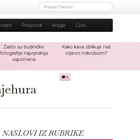
cepti
Proizvodi
Knjige
Cool
Zašto su trudničke
Kako kava oblikuje naš
fotografije najvrjednija
crijevni mikrobiom?
uspomena
4
mjehura
NASLOVI IZ RUBRIKE