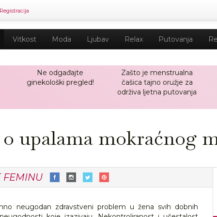
Registracija
Vitkost
Moda
Ljubav
Relax
Putovanja
Re
Ne odgađajte
Zašto je menstrualna
ginekološki pregled!
čašica tajno oružje za
održiva ljetna putovanja
ti o upalama mokraćnog 
E FEMINU
mno neugodan zdravstveni problem u žena svih dobnih
 neugodnosti koje izazivaju. Nekontroliranost i učestalost