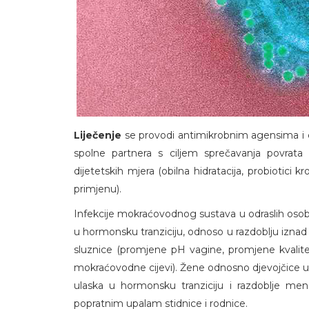
Liječenje
se provodi antimikrobnim agensima i c
spolne partnera s ciljem sprečavanja povrata
dijetetskih mjera (obilna hidratacija, probiotici 
primjenu).
Infekcije mokraćovodnog sustava u odraslih osob
u hormonsku tranziciju, odnoso u razdoblju izna
sluznice (promjene pH vagine, promjene kvalite
mokraćovodne cijevi). Žene odnosno djevojčice u ž
ulaska u hormonsku tranziciju i razdoblje meno
popratnim upalam stidnice i rodnice.