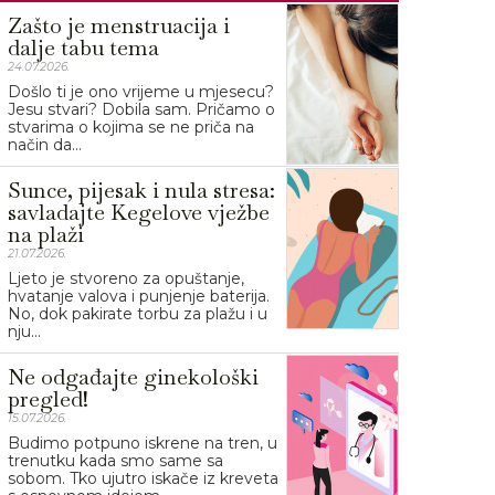
Zašto je menstruacija i
dalje tabu tema
24.07.2026.
Došlo ti je ono vrijeme u mjesecu?
Jesu stvari? Dobila sam. Pričamo o
stvarima o kojima se ne priča na
način da...
Sunce, pijesak i nula stresa:
savladajte Kegelove vježbe
na plaži
21.07.2026.
Ljeto je stvoreno za opuštanje,
hvatanje valova i punjenje baterija.
No, dok pakirate torbu za plažu i u
nju...
Ne odgađajte ginekološki
pregled!
15.07.2026.
Budimo potpuno iskrene na tren, u
trenutku kada smo same sa
sobom. Tko ujutro iskače iz kreveta