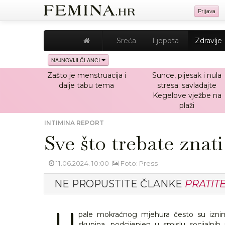
Prijava
Sreća
Ljepota
Zdravlje
NAJNOVIJI ČLANCI
Zašto je menstruacija i
Sunce, pijesak i nula
dalje tabu tema
stresa: savladajte
Kegelove vježbe na
plaži
INTIMINA REPORT
Sve što trebate zna
11.06.2024. 10:00
Foto: Press
NE PROPUSTITE ČLANKE
PRATIT
U
pale mokraćnog mjehura često su izni
skupina, podcijenjen u smislu socijalnih