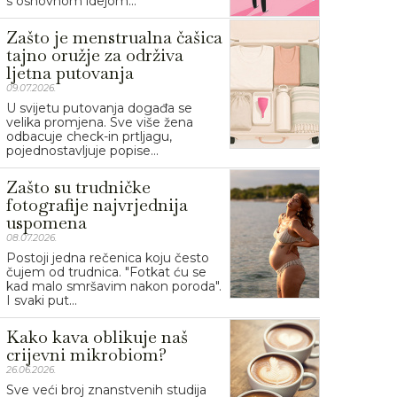
s osnovnom idejom...
Zašto je menstrualna čašica
tajno oružje za održiva
ljetna putovanja
09.07.2026.
U svijetu putovanja događa se
velika promjena. Sve više žena
odbacuje check-in prtljagu,
pojednostavljuje popise...
Zašto su trudničke
fotografije najvrjednija
uspomena
08.07.2026.
Postoji jedna rečenica koju često
čujem od trudnica. "Fotkat ću se
kad malo smršavim nakon poroda".
I svaki put...
Kako kava oblikuje naš
crijevni mikrobiom?
26.06.2026.
Sve veći broj znanstvenih studija