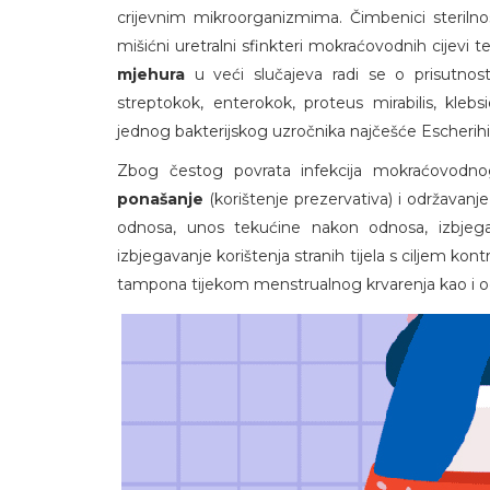
crijevnim mikroorganizmima. Čimbenici sterilnos
mišićni uretralni sfinkteri mokraćovodnih cijevi te
mjehura
u veći slučajeva radi se o prisutnosti
streptokok, enterokok, proteus mirabilis, kl
jednog bakterijskog uzročnika najčešće Escherihia 
Zbog čestog povrata infekcija mokraćovodn
ponašanje
(korištenje prezervativa) i održavan
odnosa, unos tekućine nakon odnosa, izbjeg
izbjegavanje korištenja stranih tijela s ciljem ko
tampona tijekom menstrualnog krvarenja kao i od