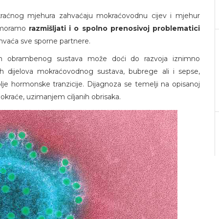
mokraćnog mjehura zahvaćaju mokraćovodnu cijev i mjehur
ek moramo
razmišljati i o spolno prenosivoj problematici
uhvaća sve sporne partnere.
m obrambenog sustava može doći do razvoja iznimno
ih dijelova mokraćovodnog sustava, bubrege ali i sepse,
lje hormonske tranzicije. Dijagnoza se temelji na opisanoj
ri mokraće, uzimanjem ciljanih obrisaka.