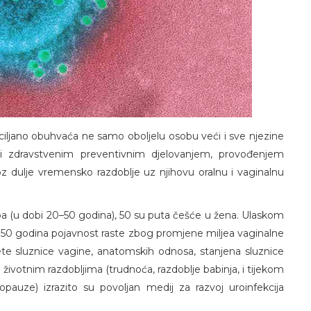
iljano obuhvaća ne samo oboljelu osobu veći i sve njezine
 i zdravstvenim preventivnim djelovanjem, provođenjem
kroz dulje vremensko razdoblje uz njihovu oralnu i vaginalnu
a (u dobi 20–50 godina), 50 su puta češće u žena. Ulaskom
d 50 godina pojavnost raste zbog promjene miljea vaginalne
te sluznice vagine, anatomskih odnosa, stanjena sluznice
ivotnim razdobljima (trudnoća, razdoblje babinja, i tijekom
pauze) izrazito su povoljan medij za razvoj uroinfekcija