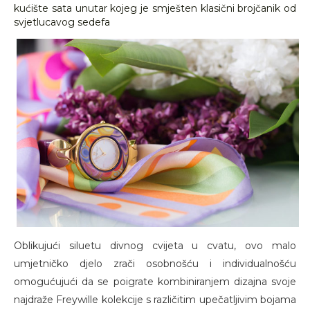
kućište sata unutar kojeg je smješten klasični brojčanik od
svjetlucavog sedefa
Oblikujući siluetu divnog cvijeta u cvatu, ovo malo
umjetničko djelo zrači osobnošću i individualnošću
omogućujući da se poigrate kombiniranjem dizajna svoje
najdraže Freywille kolekcije s različitim upečatljivim bojama