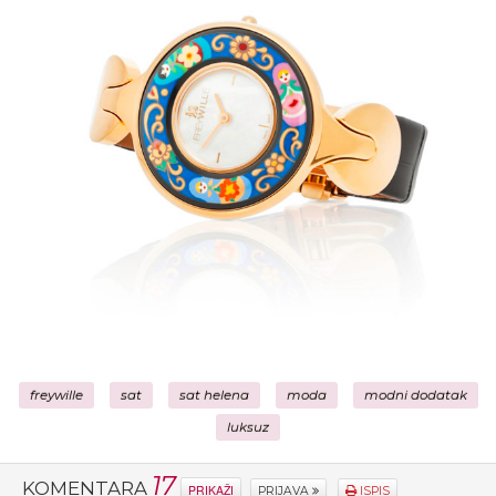
freywille
sat
sat helena
moda
modni dodatak
luksuz
17
KOMENTARA
PRIKAŽI
PRIJAVA
ISPIS