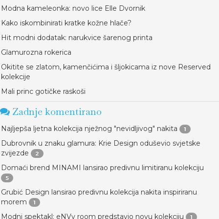
Modna kameleonka: novo lice Elle Dvornik
Kako iskombinirati kratke kožne hlače?
Hit modni dodatak: narukvice šarenog printa
Glamurozna rokerica
Okitite se zlatom, kamenčićima i šljokicama iz nove Reserved
kolekcije
Mali princ gotičke raskoši
Zadnje komentirano
Najljepša ljetna kolekcija nježnog "nevidljivog" nakita
1
Dubrovnik u znaku glamura: Krie Design oduševio svjetske
zvijezde
2
Domaći brend MINAMI lansirao predivnu limitiranu kolekciju
5
Grubić Design lansirao predivnu kolekcija nakita inspiriranu
morem
1
Modni spektakl: eNVy room predstavio novu kolekciju
1