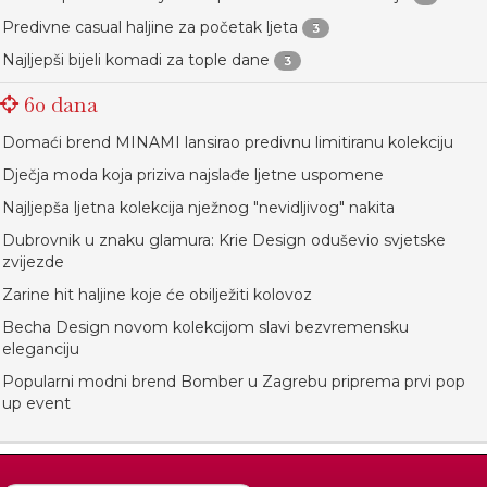
Predivne casual haljine za početak ljeta
3
Najljepši bijeli komadi za tople dane
3
60 dana
Domaći brend MINAMI lansirao predivnu limitiranu kolekciju
Dječja moda koja priziva najslađe ljetne uspomene
Najljepša ljetna kolekcija nježnog "nevidljivog" nakita
Dubrovnik u znaku glamura: Krie Design oduševio svjetske
zvijezde
Zarine hit haljine koje će obilježiti kolovoz
Becha Design novom kolekcijom slavi bezvremensku
eleganciju
Popularni modni brend Bomber u Zagrebu priprema prvi pop
up event