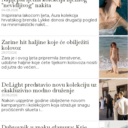
"nevidljivog" nakita
04.08.2026.
Inspirirana lakoćom ljeta, Aura kolekcija
hrvatskog brenda Lykke donosi drugačiji pogled
na minimalistički nakit....
Zarine hit haljine koje će obilježiti
kolovoz
29.07.2026.
Zara je i ovog ljeta pripremila ženstvene,
udobne haljine koje ćete tijekom kolovoza nositi
od jutra do večeri....
DeLight predstavio novu kolekciju uz
ekskluzivno modno druženje
30.06.2026.
Nakon uspješne godine obilježene novom
kampanjom i kolekcijom koja istražuje snagu
pročišćenih silueta i...
Dubrovnik u znaku glamura: Krie