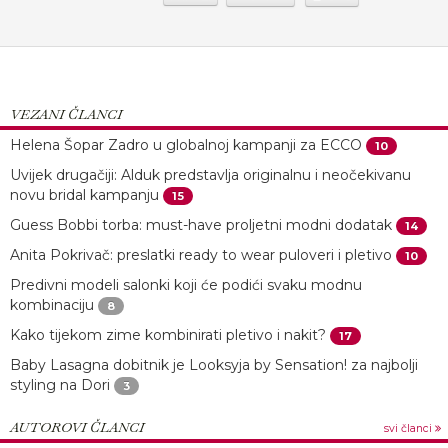
VEZANI ČLANCI
Helena Šopar Zadro u globalnoj kampanji za ECCO
10
Uvijek drugačiji: Alduk predstavlja originalnu i neočekivanu
novu bridal kampanju
15
Guess Bobbi torba: must-have proljetni modni dodatak
14
Anita Pokrivač: preslatki ready to wear puloveri i pletivo
10
Predivni modeli salonki koji će podići svaku modnu
kombinaciju
8
Kako tijekom zime kombinirati pletivo i nakit?
17
Baby Lasagna dobitnik je Looksyja by Sensation! za najbolji
styling na Dori
3
AUTOROVI ČLANCI
svi članci