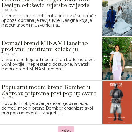
Design oduševio svjetske zvijezde
19.06.2026.
U renesansnom ambijentu dubrovačke palače
Sponza održana je revija Krie Designa koja je
međunarodnim uzvanicima...
Domaći brend MINAMI lansirao
predivnu limitiranu kolekciju
17.06.2026.
U vremenu koje od nas traži da budemo brže,
učinkovitije i neprestano dostupne, hrvatski
modni brend MINAMI novom...
Popularni modni brend Bomber u
Zagrebu priprema prvi pop up event
11.06.2026.
Povodom obilježavanja deset godina rada,
domaći modni brend Bomber organizira svoj
prvi pop up event u Zagrebu....
više...