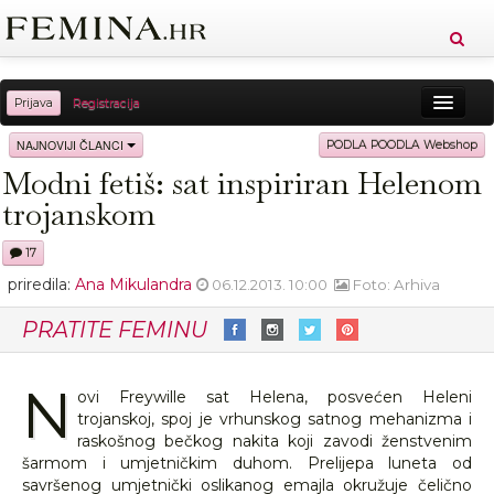
Prijava
Registracija
Sreća
Ljepota
Zdravlje
Vitkost
NAJNOVIJI ČLANCI
PODLA POODLA Webshop
Modni fetiš: sat inspiriran Helenom
Moda
Ljubav
Relax
Putovanja
Recepti
trojanskom
Proizvodi
Knjige
Cool
17
priredila:
Ana Mikulandra
06.12.2013. 10:00
Foto: Arhiva
PRATITE FEMINU
N
ovi Freywille sat Helena, posvećen Heleni
trojanskoj, spoj je vrhunskog satnog mehanizma i
raskošnog bečkog nakita koji zavodi ženstvenim
šarmom i umjetničkim duhom. Prelijepa luneta od
savršenog umjetnički oslikanog emajla okružuje čelično