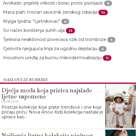
Avokado: prijatelj vitkosti i borac protiv psorijaze
8
Maca prah: moćan saveznik ženskog zdravlja
14
Knjiga tjedna: "Ljetnikovac"
6
Svi načini korištenja suhih ulja
13
Tjelesna neaktivnost povećava rizik od tromboze
6
Cjelovita njegujuća linija za ugodnu depilaciju
6
Inovativni uređaj za kućnu mikrodermoabraziju
11
NASLOVI IZ RUBRIKE
Dječja moda koja priziva najslađe
ljetne uspomene
06.08.2026.
Postoje kolekcije koje prate trendove i one koje
pričaju priču. Nova Anovi Kids kolekcija nastala je
upravo kao...
Najljepša ljetna kolekcija nježnog