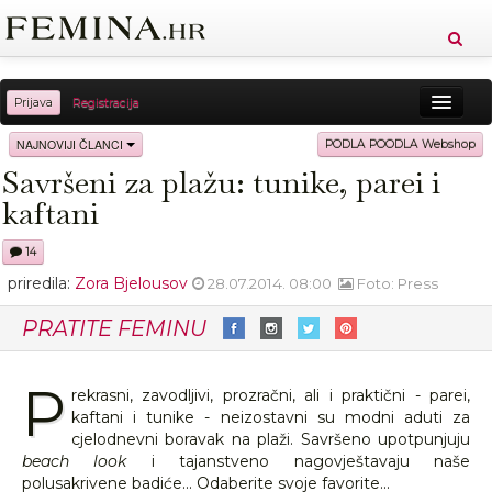
Prijava
Registracija
Sreća
Ljepota
Zdravlje
Vitkost
NAJNOVIJI ČLANCI
PODLA POODLA Webshop
Savršeni za plažu: tunike, parei i
Moda
Ljubav
Relax
Putovanja
Recepti
kaftani
Proizvodi
Knjige
Cool
14
priredila:
Zora Bjelousov
28.07.2014. 08:00
Foto: Press
PRATITE FEMINU
P
rekrasni, zavodljivi, prozračni, ali i praktični - parei,
kaftani i tunike - neizostavni su modni aduti za
cjelodnevni boravak na plaži. Savršeno upotpunjuju
beach look
i tajanstveno nagovještavaju naše
polusakrivene badiće... Odaberite svoje favorite...