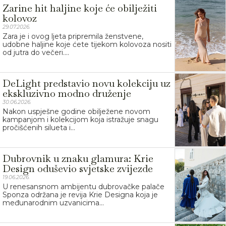
Zarine hit haljine koje će obilježiti
kolovoz
29.07.2026.
Zara je i ovog ljeta pripremila ženstvene,
udobne haljine koje ćete tijekom kolovoza nositi
od jutra do večeri....
DeLight predstavio novu kolekciju uz
ekskluzivno modno druženje
30.06.2026.
Nakon uspješne godine obilježene novom
kampanjom i kolekcijom koja istražuje snagu
pročišćenih silueta i...
Dubrovnik u znaku glamura: Krie
Design oduševio svjetske zvijezde
19.06.2026.
U renesansnom ambijentu dubrovačke palače
Sponza održana je revija Krie Designa koja je
međunarodnim uzvanicima...