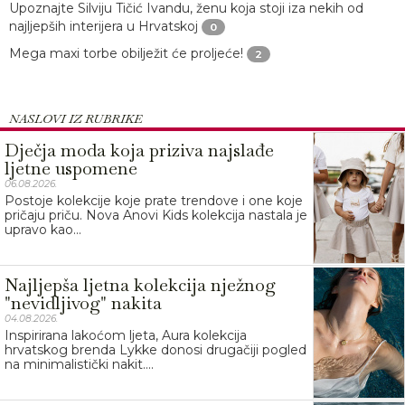
Upoznajte Silviju Tičić Ivandu, ženu koja stoji iza nekih od
najljepših interijera u Hrvatskoj
0
Mega maxi torbe obilježit će proljeće!
2
NASLOVI IZ RUBRIKE
Dječja moda koja priziva najslađe
ljetne uspomene
06.08.2026.
Postoje kolekcije koje prate trendove i one koje
pričaju priču. Nova Anovi Kids kolekcija nastala je
upravo kao...
Najljepša ljetna kolekcija nježnog
"nevidljivog" nakita
04.08.2026.
Inspirirana lakoćom ljeta, Aura kolekcija
hrvatskog brenda Lykke donosi drugačiji pogled
na minimalistički nakit....