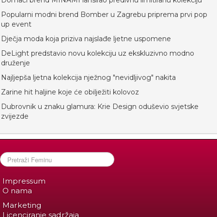
Domaći brend MINAMI lansirao predivnu limitiranu kolekciju
Popularni modni brend Bomber u Zagrebu priprema prvi pop
up event
Dječja moda koja priziva najslađe ljetne uspomene
DeLight predstavio novu kolekciju uz ekskluzivno modno
druženje
Najljepša ljetna kolekcija nježnog "nevidljivog" nakita
Zarine hit haljine koje će obilježiti kolovoz
Dubrovnik u znaku glamura: Krie Design oduševio svjetske
zvijezde
Impressum
O nama
Marketing
Licenciranje sadržaja