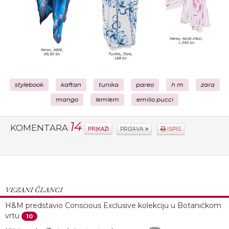
stylebook
kaftan
tunika
pareo
h m
zara
mango
lemlem
emilio pucci
14
KOMENTARA
PRIKAŽI
PRIJAVA
ISPIS
VEZANI ČLANCI
H&M predstavio Conscious Exclusive kolekciju u Botaničkom
vrtu
10