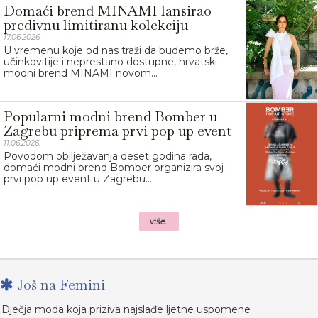
Domaći brend MINAMI lansirao
predivnu limitiranu kolekciju
17.06.2026.
U vremenu koje od nas traži da budemo brže,
učinkovitije i neprestano dostupne, hrvatski
modni brend MINAMI novom...
Popularni modni brend Bomber u
Zagrebu priprema prvi pop up event
11.06.2026.
Povodom obilježavanja deset godina rada,
domaći modni brend Bomber organizira svoj
prvi pop up event u Zagrebu....
više...
Još na Femini
Dječja moda koja priziva najslađe ljetne uspomene