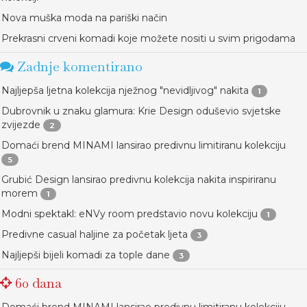
Nova muška moda na pariški način
Prekrasni crveni komadi koje možete nositi u svim prigodama
Zadnje komentirano
Najljepša ljetna kolekcija nježnog "nevidljivog" nakita
1
Dubrovnik u znaku glamura: Krie Design oduševio svjetske
zvijezde
2
Domaći brend MINAMI lansirao predivnu limitiranu kolekciju
5
Grubić Design lansirao predivnu kolekcija nakita inspiriranu
morem
1
Modni spektakl: eNVy room predstavio novu kolekciju
1
Predivne casual haljine za početak ljeta
3
Najljepši bijeli komadi za tople dane
3
60 dana