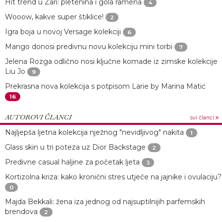
Hit trend u Zari: pletenina i gola ramena
4
Wooow, kakve super štiklice!
2
Igra boja u novoj Versage kolekciji
6
Mango donosi predivnu novu kolekciju mini torbi
7
Jelena Rozga odlično nosi ključne komade iz zimske kolekcije
Liu Jo
9
Prekrasna nova kolekcija s potpisom Larie by Marina Matić
16
AUTOROVI ČLANCI
svi članci
Najljepša ljetna kolekcija nježnog "nevidljivog" nakita
1
Glass skin u tri poteza uz Dior Backstage
2
Predivne casual haljine za početak ljeta
3
Kortizolna kriza: kako kronični stres utječe na jajnike i ovulaciju?
0
Majda Bekkali: žena iza jednog od najsuptilnijih parfemskih
brendova
2