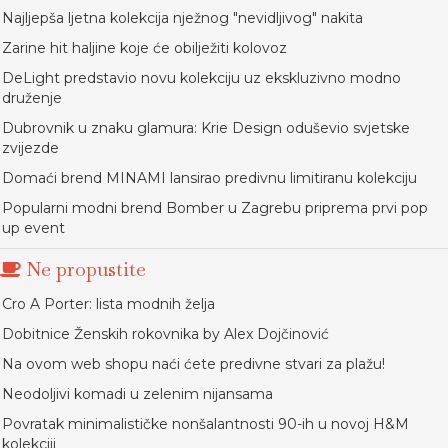
Najljepša ljetna kolekcija nježnog "nevidljivog" nakita
Zarine hit haljine koje će obilježiti kolovoz
DeLight predstavio novu kolekciju uz ekskluzivno modno
druženje
Dubrovnik u znaku glamura: Krie Design oduševio svjetske
zvijezde
Domaći brend MINAMI lansirao predivnu limitiranu kolekciju
Popularni modni brend Bomber u Zagrebu priprema prvi pop
up event
Ne propustite
Cro A Porter: lista modnih želja
Dobitnice Ženskih rokovnika by Alex Dojčinović
Na ovom web shopu naći ćete predivne stvari za plažu!
Neodoljivi komadi u zelenim nijansama
Povratak minimalističke nonšalantnosti 90-ih u novoj H&M
kolekciji