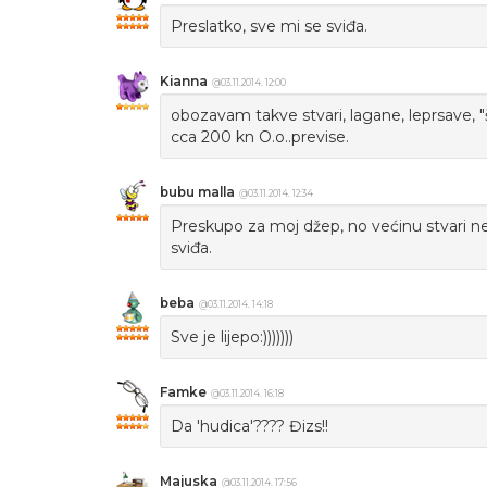
Preslatko, sve mi se sviđa.
Kianna
@03.11.2014. 12:00
obozavam takve stvari, lagane, leprsave, 
cca 200 kn O.o..previse.
bubu malla
@03.11.2014. 12:34
Preskupo za moj džep, no većinu stvari ne
sviđa.
beba
@03.11.2014. 14:18
Sve je lijepo:)))))))
Famke
@03.11.2014. 16:18
Da 'hudica'???? Đizs!!
Majuska
@03.11.2014. 17:56