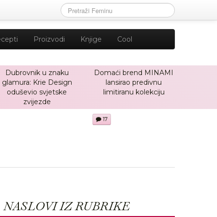
cepti
Proizvodi
Knjige
Cool
Dubrovnik u znaku
Domaći brend MINAMI
glamura: Krie Design
lansirao predivnu
oduševio svjetske
limitiranu kolekciju
zvijezde
17
NASLOVI IZ RUBRIKE