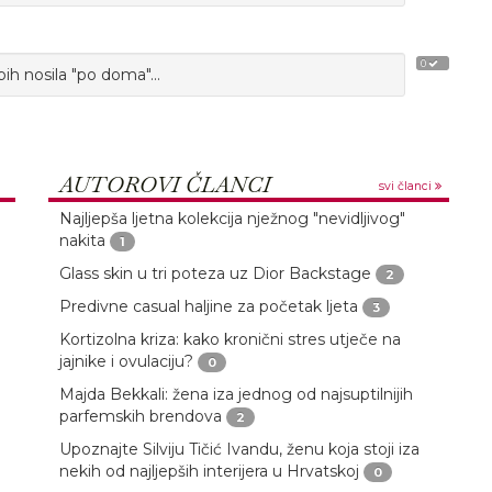
0
bih nosila "po doma"...
AUTOROVI ČLANCI
svi članci
Najljepša ljetna kolekcija nježnog "nevidljivog"
nakita
1
Glass skin u tri poteza uz Dior Backstage
2
Predivne casual haljine za početak ljeta
3
Kortizolna kriza: kako kronični stres utječe na
jajnike i ovulaciju?
0
Majda Bekkali: žena iza jednog od najsuptilnijih
parfemskih brendova
2
Upoznajte Silviju Tičić Ivandu, ženu koja stoji iza
nekih od najljepših interijera u Hrvatskoj
0