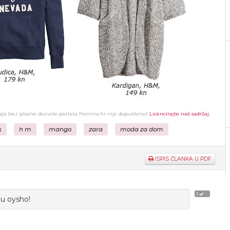
žaja bez pisane dozvole portala Femina.hr nije dopušteno!
Licencirajte naš sadržaj.
s
h m
mango
zara
moda za dom
ISPIS ČLANKA U PDF
1
 u oysho!