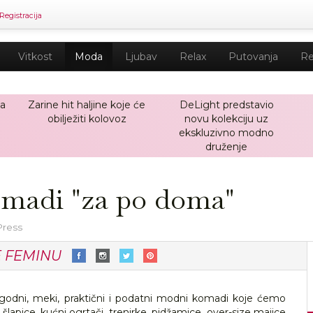
Registracija
Vitkost
Moda
Ljubav
Relax
Putovanja
Re
ja
Zarine hit haljine koje će
DeLight predstavio
obilježiti kolovoz
novu kolekciju uz
ekskluzivno modno
druženje
omadi "za po doma"
Press
E FEMINU
ugodni, meki, praktični i podatni modni komadi koje ćemo
šlapice, kućni ogrtači, trenirke, pidžamice, over-size majice