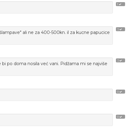
1
3
"šlampave" ali ne za 400-500kn. il za kucne papucice
3
 bi po doma nosila već vani. Pidžama mi se najviše
0
0