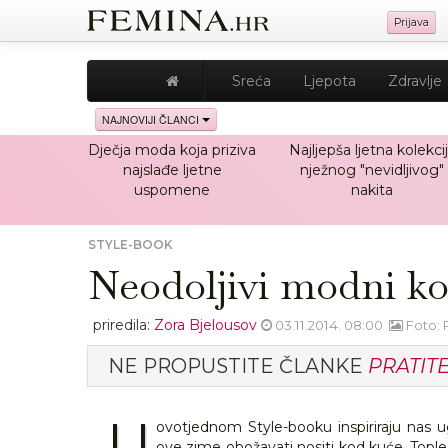
Prijava
Sreća
Ljepota
Zdravlje
NAJNOVIJI ČLANCI
Dječja moda koja priziva
Najljepša ljetna kolekci
najslađe ljetne
nježnog "nevidljivog"
uspomene
nakita
STYLE-BOOK
Neodoljivi modni k
priredila:
Zora Bjelousov
03.11.2014. 08:00
Foto: 
NE PROPUSTITE ČLANKE
PRATIT
U
ovotjednom Style-booku inspiriraju nas 
ove zime obožavati nositi kod kuće. Tople 