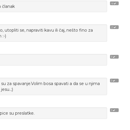
4
n članak
2
 utopliti se, napraviti kavu ili čaj, nešto fino za
 :-)
1
1
e su za spavanje.Volim bosa spavati a da se u njima
esu..;)
1
ice su preslatke.