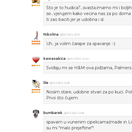
Sto je to hudica?...svasta.imamo mi i boljih r
se...vjerujem kako vecina nas za po doma no
ti zao baciti jer je udobna i sl.
Nikolina
@03.11.2014. 20:13
Uh.. ja volim čarape za spavanje :-)
kawasakica
@04.11.2014. 14:44
Sviđaju mi se H&M-ova pidžama, Palmers č
lile
@05.11.2014. 12:28
Nosim stare, udobne stvari za po kući. Pol
Prvo što čujem.
bumbarek
@05.11.2014. 14:18
spavam u vunenim cipelicama(made in Lika..
su mi "malo prejeftine"!