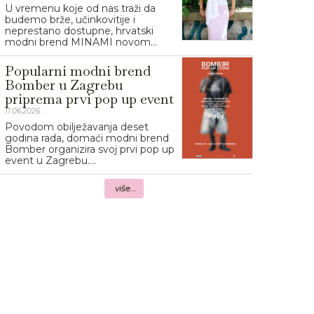
U vremenu koje od nas traži da
budemo brže, učinkovitije i
neprestano dostupne, hrvatski
modni brend MINAMI novom...
Popularni modni brend
Bomber u Zagrebu
priprema prvi pop up event
11.06.2026.
Povodom obilježavanja deset
godina rada, domaći modni brend
Bomber organizira svoj prvi pop up
event u Zagrebu....
više...