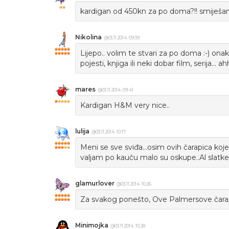
kardigan od 450kn za po doma?!! smiješa
Nikolina
@03.11.2014. 09:39
Lijepo.. volim te stvari za po doma :-) onako,
pojesti, knjiga ili neki dobar film, serija... ahh
mares
@03.11.2014. 09:41
Kardigan H&M very nice..
lulija
@03.11.2014. 10:17
Meni se sve sviđa...osim ovih čarapica koj
valjam po kauču malo su oskupe..Al slatke j
glamurlover
@03.11.2014. 10:26
Za svakog ponešto, Ove Palmersove čarap
Minimojka
@03.11.2014. 10:28