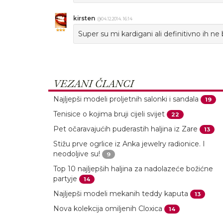
kirsten
@04.12.2014. 16:14
Super su mi kardigani ali definitivno ih ne 
VEZANI ČLANCI
Najljepši modeli proljetnih salonki i sandala
19
Tenisice o kojima bruji cijeli svijet
22
Pet očaravajućih puderastih haljina iz Zare
13
Stižu prve ogrlice iz Anka jewelry radionice. I
neodoljive su!
9
Top 10 najljepših haljina za nadolazeće božićne
partyje
14
Najljepši modeli mekanih teddy kaputa
13
Nova kolekcija omiljenih Cloxica
14