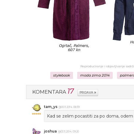
Reproduciranje i objavljivanje sadr
stylebook
moda zima 2014
palmer
17
KOMENTARA
PRIJAVA
tam_ys
@03.11.2014. 08:39
Kad se zelim pocastiti za po doma, odem
joshua
@03.11.2014. 09:20