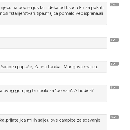
3
ijeci...na popisu jos fali i deka od tisucu kn za pokriti
si "starije"stvari..tipa.majica pomalo vec isprana.ali
1
1
arape i papuče, Zarina tunika i Mangova majica.
1
a ovog gornjeg bi nosila za "po vani". A hudica?
0
prijateljica mi ih salje)...ove carapice za spavanje