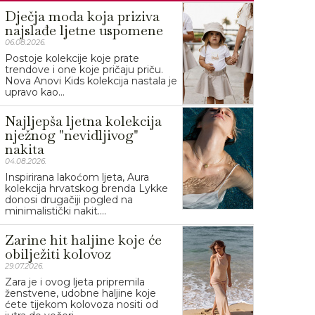
Dječja moda koja priziva
najslađe ljetne uspomene
06.08.2026.
Postoje kolekcije koje prate
trendove i one koje pričaju priču.
Nova Anovi Kids kolekcija nastala je
upravo kao...
Najljepša ljetna kolekcija
nježnog "nevidljivog"
nakita
04.08.2026.
Inspirirana lakoćom ljeta, Aura
kolekcija hrvatskog brenda Lykke
donosi drugačiji pogled na
minimalistički nakit....
Zarine hit haljine koje će
obilježiti kolovoz
29.07.2026.
Zara je i ovog ljeta pripremila
ženstvene, udobne haljine koje
ćete tijekom kolovoza nositi od