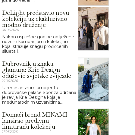
jutra do večeri....
DeLight predstavio novu
kolekciju uz ekskluzivno
modno druženje
30.06.2026.
Nakon uspješne godine obilježene
novom kampanjom i kolekcijom
koja istražuje snagu pročišćenih
silueta i...
Dubrovnik u znaku
glamura: Krie Design
oduševio svjetske zvijezde
19.06.2026.
U renesansnom ambijentu
dubrovačke palače Sponza održana
je revija Krie Designa koja je
međunarodnim uzvanicima...
Domaći brend MINAMI
lansirao predivnu
limitiranu kolekciju
17.06.2026.