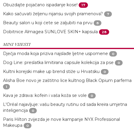
Obuzdajte pojačano ispadanje kose!
17
Kako sačuvati željenu nijansu svojih pramenova?
7
Beauty salon u koji ćete se zaljubiti na prvu
8
Dobitnice Almagea SUNLOVE SKIN+ kapsula
28
MINI VIJESTI
Dječja moda koja priziva najslađe ljetne uspomene
0
Dog Line: preslatka limitirana capsule kolekcija za pse
0
Kultni korejski make up brend stiže u Hrvatsku
0
Alisha Boe novo je zaštitno lice kultnog Black Opium parfema
1
Kava je zdrava: kofein i vaša koža se vole
0
L'Oréal najavljuje: vašu beauty rutinu od sada kreira umjetna
inteligencija
0
Paris Hilton zvijezda je nove kampanje NYX Professional
Makeupa
0