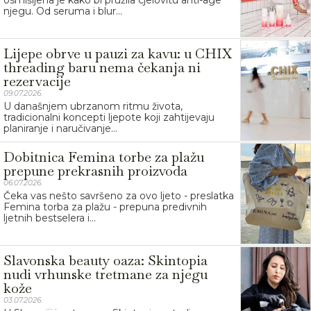
njegu. Od seruma i blur...
Lijepe obrve u pauzi za kavu: u CHIX
threading baru nema čekanja ni
rezervacije
09.07.2026.
U današnjem ubrzanom ritmu života,
tradicionalni koncepti ljepote koji zahtijevaju
planiranje i naručivanje...
Dobitnica Femina torbe za plažu
prepune prekrasnih proizvoda
06.07.2026.
Čeka vas nešto savršeno za ovo ljeto - preslatka
Femina torba za plažu - prepuna predivnih
ljetnih bestselera i...
Slavonska beauty oaza: Skintopia
nudi vrhunske tretmane za njegu
kože
03.07.2026.