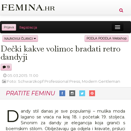
Prijava
Registracija
Sreća
Ljepota
Zdravlje
Vitkost
NAJNOVIJI ČLANCI
PODLA POODLA Webshop
Dečki kakve volimo: bradati retro
Moda
Ljubav
Relax
Putovanja
Recepti
dandyji
Proizvodi
Knjige
Cool
19
05.03.2015. 11:00
Foto: Schwarzkopf Professional Press, Modern Gentleman
PRATITE FEMINU
D
andy stil danas je sve popularniji – muška moda
lagano se vraća na kraj 18. i početak 19. stoljeća.
Sinonim za dandy je elegancija koja graniči s
boemskim stilom. Obilježavaju ga odijela i kravate, prsluci