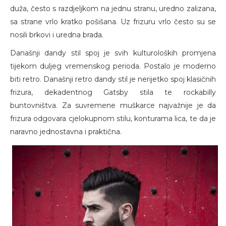
duža, često s razdjeljkom na jednu stranu, uredno zalizana,
sa strane vrlo kratko pošišana. Uz frizuru vrlo često su se
nosili brkovi i uredna brada.
Današnji dandy stil spoj je svih kulturoloških promjena
tijekom duljeg vremenskog perioda. Postalo je moderno
biti retro. Današnji retro dandy stil je nerijetko spoj klasičnih
frizura, dekadentnog Gatsby stila te rockabilly
buntovništva. Za suvremene muškarce najvažnije je da
frizura odgovara cjelokupnom stilu, konturama lica, te da je
naravno jednostavna i praktična.