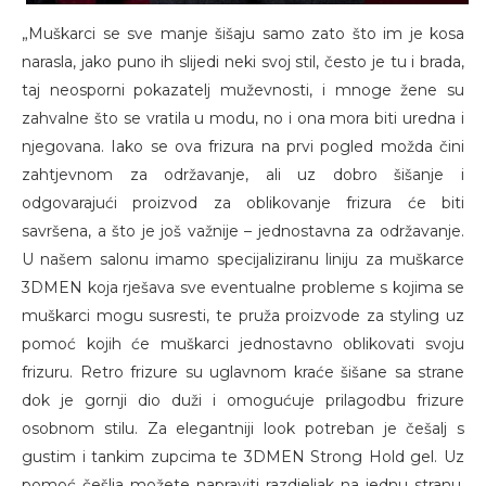
„Muškarci se sve manje šišaju samo zato što im je kosa
narasla, jako puno ih slijedi neki svoj stil, često je tu i brada,
taj neosporni pokazatelj muževnosti, i mnoge žene su
zahvalne što se vratila u modu, no i ona mora biti uredna i
njegovana. Iako se ova frizura na prvi pogled možda čini
zahtjevnom za održavanje, ali uz dobro šišanje i
odgovarajući proizvod za oblikovanje frizura će biti
savršena, a što je još važnije – jednostavna za održavanje.
U našem salonu imamo specijaliziranu liniju za muškarce
3DMEN koja rješava sve eventualne probleme s kojima se
muškarci mogu susresti, te pruža proizvode za styling uz
pomoć kojih će muškarci jednostavno oblikovati svoju
frizuru. Retro frizure su uglavnom kraće šišane sa strane
dok je gornji dio duži i omogućuje prilagodbu frizure
osobnom stilu. Za elegantniji look potreban je češalj s
gustim i tankim zupcima te 3DMEN Strong Hold gel. Uz
pomoć češlja možete napraviti razdjeljak na jednu stranu,