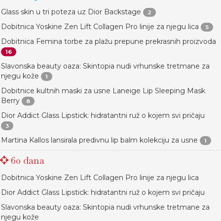
Glass skin u tri poteza uz Dior Backstage
2
Dobitnica Yoskine Zen Lift Collagen Pro linije za njegu lica
5
Dobitnica Femina torbe za plažu prepune prekrasnih proizvoda
16
Slavonska beauty oaza: Skintopia nudi vrhunske tretmane za
njegu kože
1
Dobitnice kultnih maski za usne Laneige Lip Sleeping Mask
Berry
8
Dior Addict Glass Lipstick: hidratantni ruž o kojem svi pričaju
3
Martina Kallos lansirala predivnu lip balm kolekciju za usne
1
60 dana
Dobitnica Yoskine Zen Lift Collagen Pro linije za njegu lica
Dior Addict Glass Lipstick: hidratantni ruž o kojem svi pričaju
Slavonska beauty oaza: Skintopia nudi vrhunske tretmane za
njegu kože