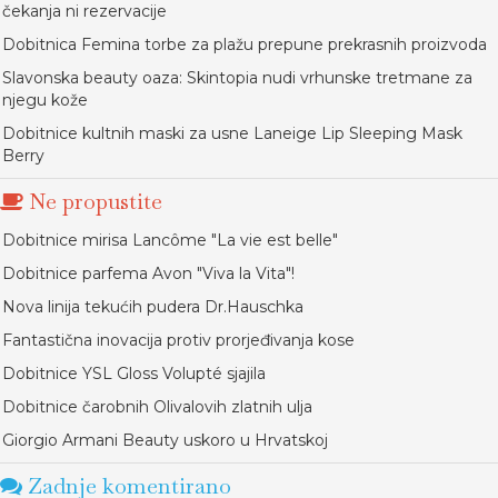
čekanja ni rezervacije
Dobitnica Femina torbe za plažu prepune prekrasnih proizvoda
Slavonska beauty oaza: Skintopia nudi vrhunske tretmane za
njegu kože
Dobitnice kultnih maski za usne Laneige Lip Sleeping Mask
Berry
Ne propustite
Dobitnice mirisa Lancôme "La vie est belle"
Dobitnice parfema Avon "Viva la Vita"!
Nova linija tekućih pudera Dr.Hauschka
Fantastična inovacija protiv prorjeđivanja kose
Dobitnice YSL Gloss Volupté sjajila
Dobitnice čarobnih Olivalovih zlatnih ulja
Giorgio Armani Beauty uskoro u Hrvatskoj
Zadnje komentirano