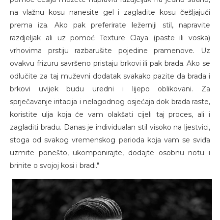
na vlažnu kosu nanesite gel i zagladite kosu češljajući
prema iza. Ako pak preferirate ležerniji stil, napravite
razdjeljak ali uz pomoć Texture Claya (paste ili voska)
vrhovima prstiju razbarušite pojedine pramenove. Uz
ovakvu frizuru savršeno pristaju brkovi ili pak brada. Ako se
odlučite za taj muževni dodatak svakako pazite da brada i
brkovi uvijek budu uredni i lijepo oblikovani. Za
sprječavanje iritacija i nelagodnog osjećaja dok brada raste,
koristite ulja koja će vam olakšati cijeli taj proces, ali i
zagladiti bradu. Danas je individualan stil visoko na ljestvici,
stoga od svakog vremenskog perioda koja vam se sviđa
uzmite ponešto, ukomponirajte, dodajte osobnu notu i
brinite o svojoj kosi i bradi."