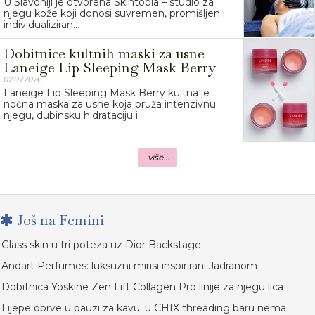
U Slavoniji je otvorena Skintopia – studio za
njegu kože koji donosi suvremen, promišljen i
individualiziran...
Dobitnice kultnih maski za usne
Laneige Lip Sleeping Mask Berry
02.07.2026.
Laneige Lip Sleeping Mask Berry kultna je
noćna maska za usne koja pruža intenzivnu
njegu, dubinsku hidrataciju i...
više...
Još na Femini
Glass skin u tri poteza uz Dior Backstage
Andart Perfumes: luksuzni mirisi inspirirani Jadranom
Dobitnica Yoskine Zen Lift Collagen Pro linije za njegu lica
Lijepe obrve u pauzi za kavu: u CHIX threading baru nema