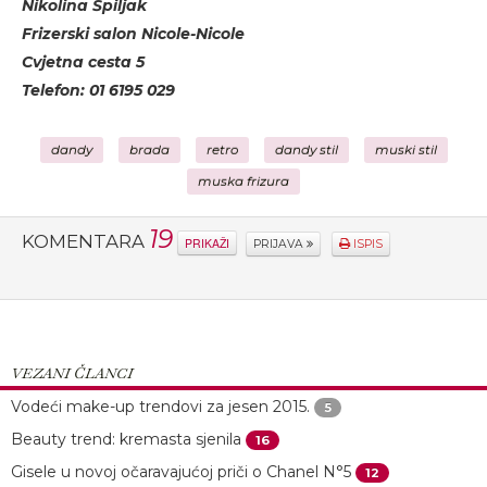
Nikolina Špiljak
Frizerski salon Nicole-Nicole
Cvjetna cesta 5
Telefon: 01 6195 029
dandy
brada
retro
dandy stil
muski stil
muska frizura
19
KOMENTARA
PRIKAŽI
PRIJAVA
ISPIS
VEZANI ČLANCI
Vodeći make-up trendovi za jesen 2015.
5
Beauty trend: kremasta sjenila
16
Gisele u novoj očaravajućoj priči o Chanel N°5
12