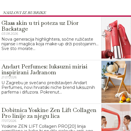
NASLOVI IZ RUBRIKE
Glass skin u tri poteza uz Dior
Backstage
03.08.2026.
Nova generacija highlightera, sočne ružičaste
nijanse i maglica koja make-up drži postojanim…
Sve što morate...
Andart Perfumes: luksuzni mirisi
inspirirani Jadranom
21.07.2026.
U Zagrebu je svečano predstavljen Andart
Perfumes, novi hrvatski niche brend luksuznih
parfema i difuzora. Pokrenut...
Dobitnica Yoskine Zen Lift Collagen
Pro linije za njegu lica
17.07.2026.
Yoskine ZEN LIFT Collagen PRO[20] linija
osmišljena je kako bi pružila cjelovitu anti-age