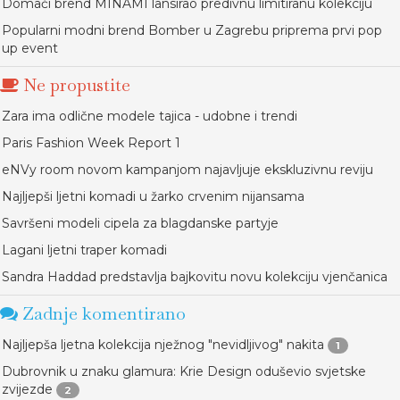
Domaći brend MINAMI lansirao predivnu limitiranu kolekciju
Popularni modni brend Bomber u Zagrebu priprema prvi pop
up event
Ne propustite
Zara ima odlične modele tajica - udobne i trendi
Paris Fashion Week Report 1
eNVy room novom kampanjom najavljuje ekskluzivnu reviju
Najljepši ljetni komadi u žarko crvenim nijansama
Savršeni modeli cipela za blagdanske partyje
Lagani ljetni traper komadi
Sandra Haddad predstavlja bajkovitu novu kolekciju vjenčanica
Zadnje komentirano
Najljepša ljetna kolekcija nježnog "nevidljivog" nakita
1
Dubrovnik u znaku glamura: Krie Design oduševio svjetske
zvijezde
2