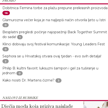
PROMO
Dobitnica Femina torbe za plažu prepune prekrasnih proizvoda
16
Glamurozna večer koja je na najljepši način otvorila ljeto u Istri
0
Besplatni pregledi: počinje najopsežniji Back Together Summit
do sada!
1
Klinci dobivaju svoj festival komunikacije: Young Leaders Fest
0
Sephora se u Hrvatskoj otvara ovaj tjedan - evo svih detalja!
2
Philip B. kultni favorit: luksuzni šampon i gel za tuširanje u
jednom
0
Kako nositi Dr. Martens čizme?
3
NASLOVI IZ RUBRIKE
Dječja moda koja priziva najslađe