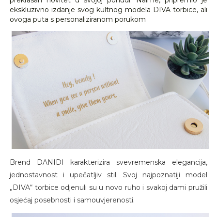
prekrasan novitet u svojoj ponudi. Naime, pripremio je
ekskluzivno izdanje svog kultnog modela DIVA torbice, ali
ovoga puta s personaliziranom porukom
Brend DANIDI karakterizira svevremenska elegancija,
jednostavnost i upečatljiv stil. Svoj najpoznatiji model
„DIVA“ torbice odjenuli su u novo ruho i svakoj dami pružili
osjećaj posebnosti i samouvjerenosti.