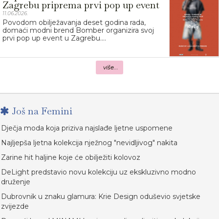
Zagrebu priprema prvi pop up event
11.06.2026.
Povodom obilježavanja deset godina rada,
domaći modni brend Bomber organizira svoj
prvi pop up event u Zagrebu....
više...
Još na Femini
Dječja moda koja priziva najslađe ljetne uspomene
Najljepša ljetna kolekcija nježnog "nevidljivog" nakita
Zarine hit haljine koje će obilježiti kolovoz
DeLight predstavio novu kolekciju uz ekskluzivno modno
druženje
Dubrovnik u znaku glamura: Krie Design oduševio svjetske
zvijezde