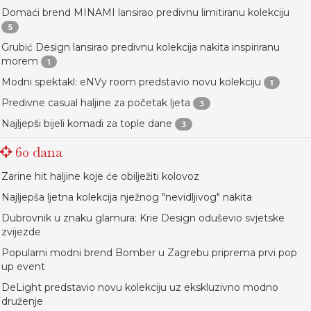
Domaći brend MINAMI lansirao predivnu limitiranu kolekciju
5
Grubić Design lansirao predivnu kolekcija nakita inspiriranu
morem
1
Modni spektakl: eNVy room predstavio novu kolekciju
1
Predivne casual haljine za početak ljeta
3
Najljepši bijeli komadi za tople dane
3
60 dana
Zarine hit haljine koje će obilježiti kolovoz
Najljepša ljetna kolekcija nježnog "nevidljivog" nakita
Dubrovnik u znaku glamura: Krie Design oduševio svjetske
zvijezde
Popularni modni brend Bomber u Zagrebu priprema prvi pop
up event
DeLight predstavio novu kolekciju uz ekskluzivno modno
druženje