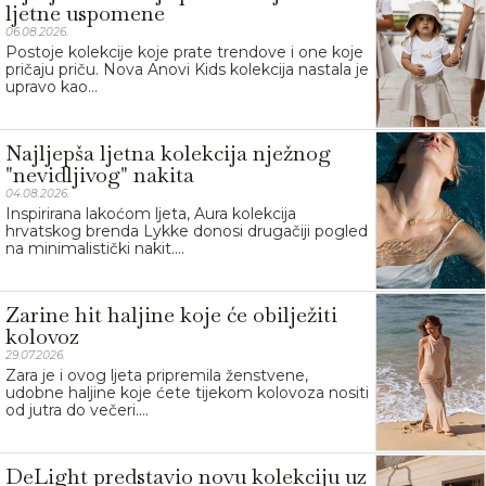
ljetne uspomene
06.08.2026.
Postoje kolekcije koje prate trendove i one koje
pričaju priču. Nova Anovi Kids kolekcija nastala je
upravo kao...
Najljepša ljetna kolekcija nježnog
"nevidljivog" nakita
04.08.2026.
Inspirirana lakoćom ljeta, Aura kolekcija
hrvatskog brenda Lykke donosi drugačiji pogled
na minimalistički nakit....
Zarine hit haljine koje će obilježiti
kolovoz
29.07.2026.
Zara je i ovog ljeta pripremila ženstvene,
udobne haljine koje ćete tijekom kolovoza nositi
od jutra do večeri....
DeLight predstavio novu kolekciju uz