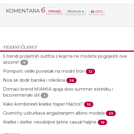
6
KOMENTARA
PRIKAŽI
PRIJAVA
ISPIS
VEZANI ČLANCI
5 trendi proljetnih outfita s kojima ne možete pogriješiti ove
sezone!
9
Pomponi: veliki povratak na modni tron
12
Nosi se dodir baroka i rokokoa
26
Domaći brend MIAMIA spaja slow summer estetiku i
bezvremenski stil
3
Kako kombinirati kratke traper hlačice?
10
Givenchy uzburkava angažiranjem albino modela
25
Kratke i slatke: neodoljive ljetne casual haljine
16