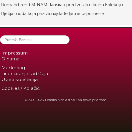
Domaći brend MINAMI lansirao predivnu limitiranu kolekciju
Dječja moda koja priziva najslađe ljetne uspomene
Impressum
O nama
Marketing
Licenciranje sadržaja
Uvjeti korištenja
Cookies / Kolačići
© 2009-2026. Femina Media d.o.o. Sva prava pridržana.