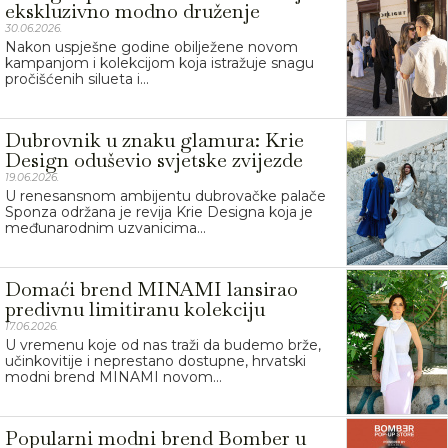
ekskluzivno modno druženje
30.06.2026.
Nakon uspješne godine obilježene novom
kampanjom i kolekcijom koja istražuje snagu
pročišćenih silueta i...
Dubrovnik u znaku glamura: Krie
Design oduševio svjetske zvijezde
19.06.2026.
U renesansnom ambijentu dubrovačke palače
Sponza održana je revija Krie Designa koja je
međunarodnim uzvanicima...
Domaći brend MINAMI lansirao
predivnu limitiranu kolekciju
17.06.2026.
U vremenu koje od nas traži da budemo brže,
učinkovitije i neprestano dostupne, hrvatski
modni brend MINAMI novom...
Popularni modni brend Bomber u