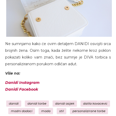
Ne sumnjamo kako će ovim detaljem DANIDI osvojiti srca
brojnih žena. Osim toga, kada želite nekome kroz poklon
pokazati koliko vam znači, bez sumnje je DIVA torbica s
personaliziranom porukom odličan adut.
Više na:
Danidi Instagram
Danidi Facebook
danidi
danidi torbe
danidi osijek
dalila kovacevic
modni dodaci
moda
stil
personalizirane torbe