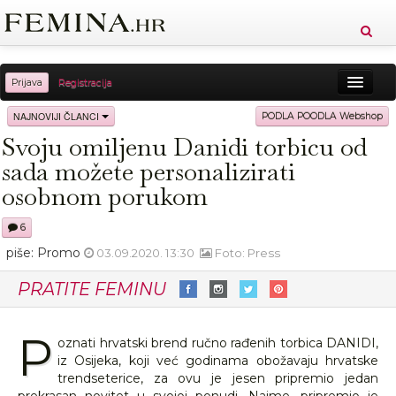
Prijava
Registracija
Sreća
Ljepota
Zdravlje
Vitkost
NAJNOVIJI ČLANCI
PODLA POODLA Webshop
Svoju omiljenu Danidi torbicu od
Moda
Ljubav
Relax
Putovanja
Recepti
sada možete personalizirati
Proizvodi
Knjige
Cool
osobnom porukom
6
piše: Promo
03.09.2020. 13:30
Foto: Press
PRATITE FEMINU
P
oznati hrvatski brend ručno rađenih torbica DANIDI,
iz Osijeka, koji već godinama obožavaju hrvatske
trendseterice, za ovu je jesen pripremio jedan