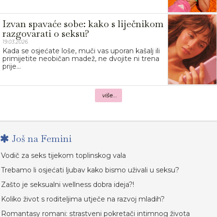
Izvan spavaće sobe: kako s liječnikom
razgovarati o seksu?
19.03.2026.
Kada se osjećate loše, muči vas uporan kašalj ili
primijetite neobičan madež, ne dvojite ni trena
prije...
više...
Još na Femini
Vodič za seks tijekom toplinskog vala
Trebamo li osjećati ljubav kako bismo uživali u seksu?
Zašto je seksualni wellness dobra ideja?!
Koliko život s roditeljima utječe na razvoj mladih?
Romantasy romani: strastveni pokretači intimnog života