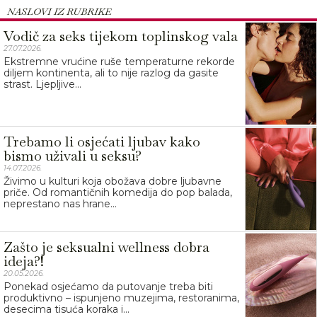
NASLOVI IZ RUBRIKE
Vodič za seks tijekom toplinskog vala
27.07.2026.
Ekstremne vrućine ruše temperaturne rekorde
diljem kontinenta, ali to nije razlog da gasite
strast. Ljepljive...
Trebamo li osjećati ljubav kako
bismo uživali u seksu?
14.07.2026.
Živimo u kulturi koja obožava dobre ljubavne
priče. Od romantičnih komedija do pop balada,
neprestano nas hrane...
Zašto je seksualni wellness dobra
ideja?!
20.05.2026.
Ponekad osjećamo da putovanje treba biti
produktivno – ispunjeno muzejima, restoranima,
desecima tisuća koraka i...