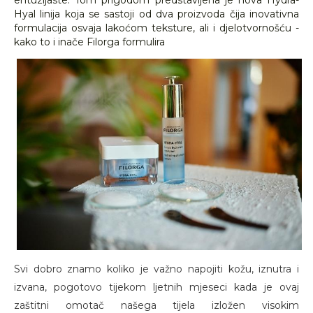
entuzijaste. Tom prigodom predstavljena je nova Hydra-
Hyal linija koja se sastoji od dva proizvoda čija inovativna
formulacija osvaja lakoćom teksture, ali i djelotvornošću -
kako to i inače Filorga formulira
Svi dobro znamo koliko je važno napojiti kožu, iznutra i
izvana, pogotovo tijekom ljetnih mjeseci kada je ovaj
zaštitni omotač našega tijela izložen visokim