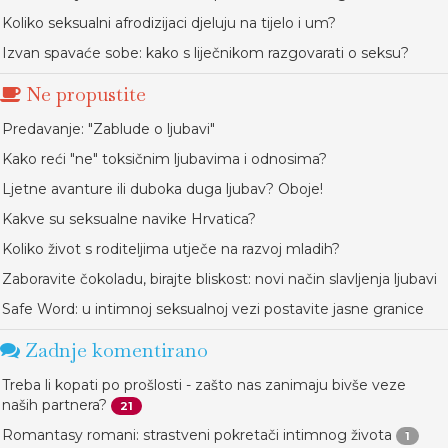
Koliko seksualni afrodizijaci djeluju na tijelo i um?
Izvan spavaće sobe: kako s liječnikom razgovarati o seksu?
Ne propustite
Predavanje: "Zablude o ljubavi"
Kako reći "ne" toksičnim ljubavima i odnosima?
Ljetne avanture ili duboka duga ljubav? Oboje!
Kakve su seksualne navike Hrvatica?
Koliko život s roditeljima utječe na razvoj mladih?
Zaboravite čokoladu, birajte bliskost: novi način slavljenja ljubavi
Safe Word: u intimnoj seksualnoj vezi postavite jasne granice
Zadnje komentirano
Treba li kopati po prošlosti - zašto nas zanimaju bivše veze
naših partnera?
21
Romantasy romani: strastveni pokretači intimnog života
1