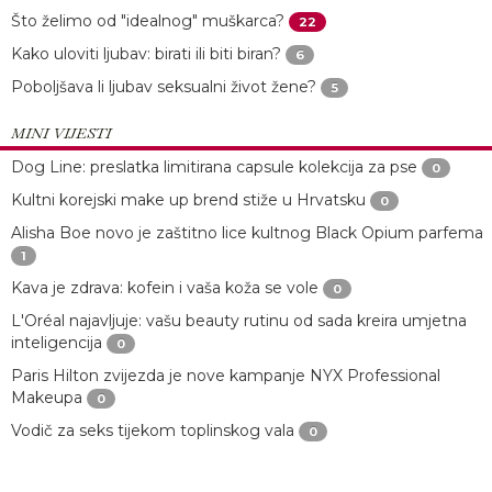
Što želimo od "idealnog" muškarca?
22
Kako uloviti ljubav: birati ili biti biran?
6
Poboljšava li ljubav seksualni život žene?
5
MINI VIJESTI
Dog Line: preslatka limitirana capsule kolekcija za pse
0
Kultni korejski make up brend stiže u Hrvatsku
0
Alisha Boe novo je zaštitno lice kultnog Black Opium parfema
1
Kava je zdrava: kofein i vaša koža se vole
0
L'Oréal najavljuje: vašu beauty rutinu od sada kreira umjetna
inteligencija
0
Paris Hilton zvijezda je nove kampanje NYX Professional
Makeupa
0
Vodič za seks tijekom toplinskog vala
0