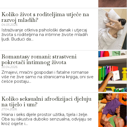
Koliko život s roditeljima utječe na
razvoj mladih?
04.05.2026.
Istraživanje otkriva psihološki danak i utjecaj
života s roditeljima na intimne živote mladih
ljudi. Budući da...
Romantasy romani: strastveni
pokretači intimnog života
30.04.2026.
Zmajevi, mračni gospodari i fatalne romanse
više ne žive samo na stranicama knjiga, oni sve
češće postaju...
Koliko seksualni afrodizijaci djeluju
na tijelo i um?
27.04.2026.
Hrana i seks dijele prostor užitka, tijela i želje.
Oba su iskustva duboko senzualna, odvijaju se
kroz osjete i...