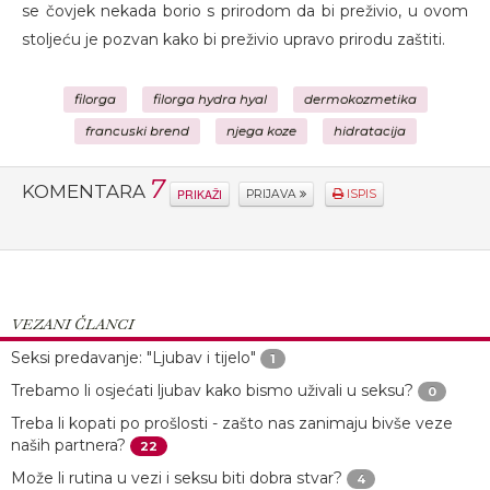
se čovjek nekada borio s prirodom da bi preživio, u ovom
stoljeću je pozvan kako bi preživio upravo prirodu zaštiti.
filorga
filorga hydra hyal
dermokozmetika
francuski brend
njega koze
hidratacija
7
KOMENTARA
PRIKAŽI
PRIJAVA
ISPIS
VEZANI ČLANCI
Seksi predavanje: "Ljubav i tijelo"
1
Trebamo li osjećati ljubav kako bismo uživali u seksu?
0
Treba li kopati po prošlosti - zašto nas zanimaju bivše veze
naših partnera?
22
Može li rutina u vezi i seksu biti dobra stvar?
4