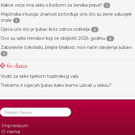
Kakve veze ima seks s borbom za ženska prava?
1
Majčinska intuicija: znanost potvrđuje ono što su žene oduvijek
znale
1
Djeca uče što je ljubav kroz odnos roditelja
5
Ovo su seks trendovi koji će obilježiti 2026. godinu
2
Zaboravite čokoladu, birajte bliskost: novi način slavljenja ljubavi
1
60 dana
Vodič za seks tijekom toplinskog vala
Trebamo li osjećati ljubav kako bismo uživali u seksu?
Impressum
O nama