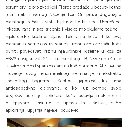
serum prvi je proizvod koji Filorga predlaže u beauty ljetnoj
rutini nakon samog čišćenja lica. On pruža dugotrajnu
hidrataciju s čak 5 vrsta hijaluronske kiseline. Umrežena,
inkapsulirana, niske, srednje i visoke molekularne težine –
hijaluronske kiseline ciljano djeluju na kožu. Tako ovaj
hidratantni serum protiv starenja trenutačno će vašu kožu
puniti, povećavati razinu hijaluronske kiseline u koži za
+58% i osiguravati 24-satnu hidrataciju. Baš sve ono što je
u ovim vrućim i sparnim danima koži potrebno. Ali glavnina
inovacije ovog fenomenalnog seruma je u ekstraktu
Japanskog bagrema (Sophora japonica) koji ima
antioskidativno djelovanje, a koji uz pomoć svoje
osvježavajuće gel teksture kožu ostavlja mekanom i
neljepljivom. Prisutne je upravo ta tekstura, način
apliciranja i upijanja, najviše i oduševio.