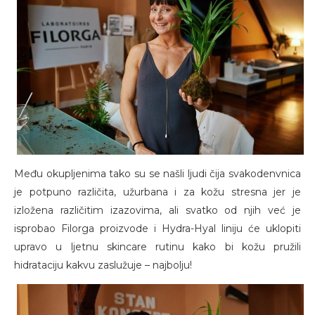
Među okupljenima tako su se našli ljudi čija svakodenvnica
je potpuno različita, užurbana i za kožu stresna jer je
izložena različitim izazovima, ali svatko od njih već je
isprobao Filorga proizvode i Hydra-Hyal liniju će uklopiti
upravo u ljetnu skincare rutinu kako bi kožu pružili
hidrataciju kakvu zaslužuje – najbolju!