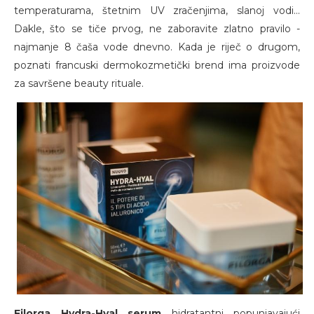
temperaturama, štetnim UV zračenjima, slanoj vodi…
Dakle, što se tiče prvog, ne zaboravite zlatno pravilo -
najmanje 8 čaša vode dnevno. Kada je riječ o drugom,
poznati francuski dermokozmetički brend ima proizvode
za savršene beauty rituale.
Filorga Hydra-Hyal serum
hidratantni popunjavajući