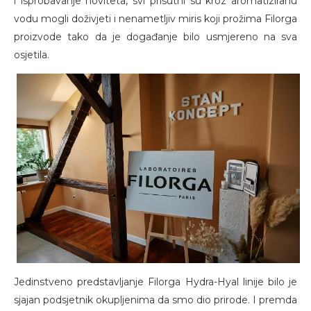
i isprobavanje noviteta, svi prisutni su kroz aromatiziranu
vodu mogli doživjeti i nenametljiv miris koji prožima Filorga
proizvode tako da je događanje bilo usmjereno na sva
osjetila.
Jedinstveno predstavljanje Filorga Hydra-Hyal linije bilo je
sjajan podsjetnik okupljenima da smo dio prirode. I premda