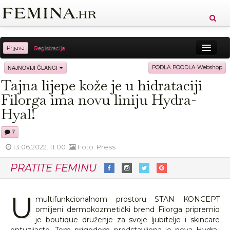
Prijava
Registracija
Sreća
Ljepota
Zdravlje
Vitkost
NAJNOVIJI ČLANCI
PODLA POODLA Webshop
Tajna lijepe kože je u hidrataciji -
Moda
Ljubav
Relax
Putovanja
Recepti
Filorga ima novu liniju Hydra-
Proizvodi
Knjige
Cool
Hyal!
7
13.06.2022. 11:00
Foto: Press
PRATITE FEMINU
U
multifunkcionalnom prostoru STAN KONCEPT
omiljeni dermokozmetički brend Filorga pripremio
je boutique druženje za svoje ljubitelje i skincare