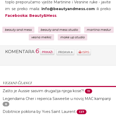
toplo preporučamo vješte Martinine i Vesnine ruke - javite
im se preko maila:
info@beautyandmess.com
ili preko
Facebooka: Beauty&Mess
.
beauty and mess
beauty and mess studio
martina medur
vesna melkic
make up studio
6
KOMENTARA
PRIKAŽI
PRIJAVA
ISPIS
VEZANI ČLANCI
Zašto je Aussie sasvim drugačija njega kose?!
11
Legendarna Cher i reperica Saweetie u novoj MAC kampanji
8
Dobitnice poklona by Yves Saint Laurent
137