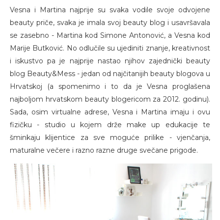
Vesna i Martina najprije su svaka vodile svoje odvojene
beauty priče, svaka je imala svoj beauty blog i usavršavala
se zasebno - Martina kod Simone Antonović, a Vesna kod
Marije Butković. No odlučile su ujediniti znanje, kreativnost
i iskustvo pa je najprije nastao njihov zajednički beauty
blog Beauty&Mess - jedan od najčitanijih beauty blogova u
Hrvatskoj (a spomenimo i to da je Vesna proglašena
najboljom hrvatskom beauty blogericom za 2012. godinu).
Sada, osim virtualne adrese, Vesna i Martina imaju i ovu
fizičku - studio u kojem drže make up edukacije te
šminkaju klijentice za sve moguće prilike - vjenčanja,
maturalne večere i razno razne druge svečane prigode.