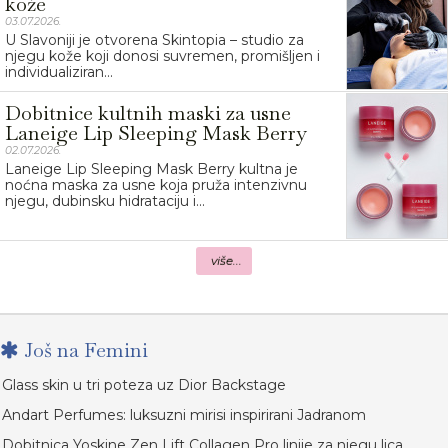
kože
03.07.2026.
U Slavoniji je otvorena Skintopia – studio za
njegu kože koji donosi suvremen, promišljen i
individualiziran...
Dobitnice kultnih maski za usne
Laneige Lip Sleeping Mask Berry
02.07.2026.
Laneige Lip Sleeping Mask Berry kultna je
noćna maska za usne koja pruža intenzivnu
njegu, dubinsku hidrataciju i...
više...
Još na Femini
Glass skin u tri poteza uz Dior Backstage
Andart Perfumes: luksuzni mirisi inspirirani Jadranom
Dobitnica Yoskine Zen Lift Collagen Pro linije za njegu lica