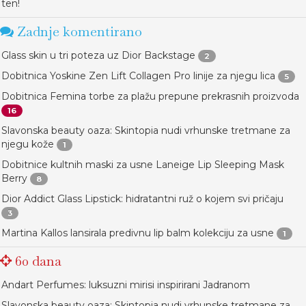
ten!
Zadnje komentirano
Glass skin u tri poteza uz Dior Backstage
2
Dobitnica Yoskine Zen Lift Collagen Pro linije za njegu lica
5
Dobitnica Femina torbe za plažu prepune prekrasnih proizvoda
16
Slavonska beauty oaza: Skintopia nudi vrhunske tretmane za
njegu kože
1
Dobitnice kultnih maski za usne Laneige Lip Sleeping Mask
Berry
8
Dior Addict Glass Lipstick: hidratantni ruž o kojem svi pričaju
3
Martina Kallos lansirala predivnu lip balm kolekciju za usne
1
60 dana
Andart Perfumes: luksuzni mirisi inspirirani Jadranom
Slavonska beauty oaza: Skintopia nudi vrhunske tretmane za