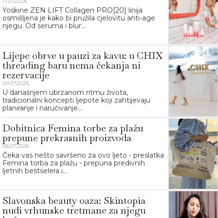
17.07.2026.
Yoskine ZEN LIFT Collagen PRO[20] linija
osmišljena je kako bi pružila cjelovitu anti-age
njegu. Od seruma i blur...
Lijepe obrve u pauzi za kavu: u CHIX
threading baru nema čekanja ni
rezervacije
09.07.2026.
U današnjem ubrzanom ritmu života,
tradicionalni koncepti ljepote koji zahtijevaju
planiranje i naručivanje...
Dobitnica Femina torbe za plažu
prepune prekrasnih proizvoda
06.07.2026.
Čeka vas nešto savršeno za ovo ljeto - preslatka
Femina torba za plažu - prepuna predivnih
ljetnih bestselera i...
Slavonska beauty oaza: Skintopia
nudi vrhunske tretmane za njegu