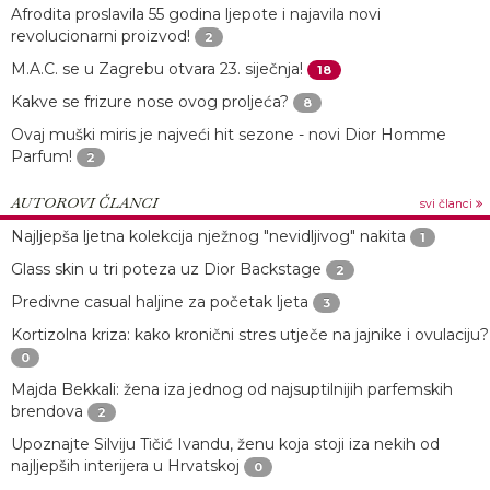
Afrodita proslavila 55 godina ljepote i najavila novi
revolucionarni proizvod!
2
M.A.C. se u Zagrebu otvara 23. siječnja!
18
Kakve se frizure nose ovog proljeća?
8
Ovaj muški miris je najveći hit sezone - novi Dior Homme
Parfum!
2
AUTOROVI ČLANCI
svi članci
Najljepša ljetna kolekcija nježnog "nevidljivog" nakita
1
Glass skin u tri poteza uz Dior Backstage
2
Predivne casual haljine za početak ljeta
3
Kortizolna kriza: kako kronični stres utječe na jajnike i ovulaciju?
0
Majda Bekkali: žena iza jednog od najsuptilnijih parfemskih
brendova
2
Upoznajte Silviju Tičić Ivandu, ženu koja stoji iza nekih od
najljepših interijera u Hrvatskoj
0