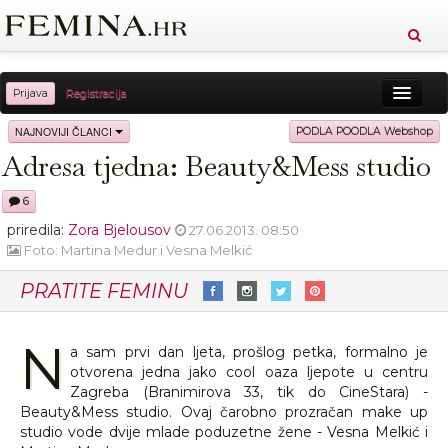
Prijava
Registracija
Sreća
Ljepota
Zdravlje
Vitkost
NAJNOVIJI ČLANCI
PODLA POODLA Webshop
Adresa tjedna: Beauty&Mess studio
Moda
Ljubav
Relax
Putovanja
Recepti
6
Proizvodi
Knjige
Cool
priredila:
Zora Bjelousov
27.06.2013. 08:50
Foto: Martina Medur i Vesna Melkić
PRATITE FEMINU
N
a sam prvi dan ljeta, prošlog petka, formalno je
otvorena jedna jako cool oaza ljepote u centru
Zagreba (Branimirova 33, tik do CineStara) -
Beauty&Mess studio. Ovaj čarobno prozračan make up
studio vode dvije mlade poduzetne žene - Vesna Melkić i