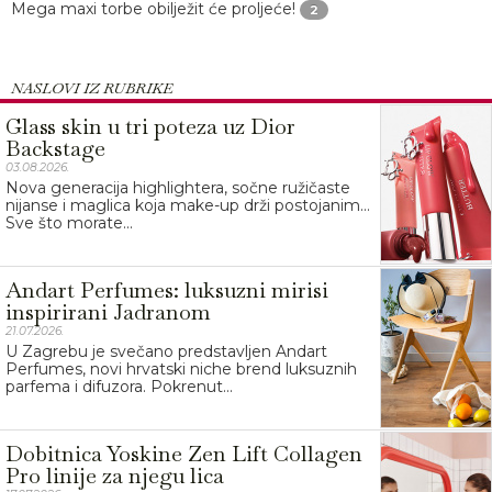
Mega maxi torbe obilježit će proljeće!
2
NASLOVI IZ RUBRIKE
Glass skin u tri poteza uz Dior
Backstage
03.08.2026.
Nova generacija highlightera, sočne ružičaste
nijanse i maglica koja make-up drži postojanim…
Sve što morate...
Andart Perfumes: luksuzni mirisi
inspirirani Jadranom
21.07.2026.
U Zagrebu je svečano predstavljen Andart
Perfumes, novi hrvatski niche brend luksuznih
parfema i difuzora. Pokrenut...
Dobitnica Yoskine Zen Lift Collagen
Pro linije za njegu lica