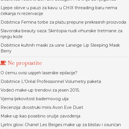
Lijepe obrve u pauzi za kavu: u CHIX threading baru nema
čekanja ni rezervacije
Dobitnica Femina torbe za plažu prepune prekrasnih proizvoda
Slavonska beauty oaza: Skintopia nudi vrhunske tretmane za
njegu kože
Dobitnice kultnih maski za usne Laneige Lip Sleeping Mask
Berry
Ne propustite
O čemu ovisi uspjeh laserske epilacije?
Dobitnice L'Oréal Professionnel Volumetry paketa
Vodeći make-up trendovi za jesen 2015.
Vjerna ljekovitost bademovog ulja
Recenzija: dvostruki miris Avon Eve Duet
Make-up kao posebno oružje zavođenja
Ljetni glow: Chanel Les Beiges make up za blistav i osunčan