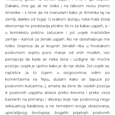
Dakako, ima ga, ali ne toliko i na takvom nivou (nismo
Amerika – s time da ne insinuiram kako je Amerika raj na
zemlji, daleko od toga). U svakom slučaju, naša mala (loša)
ekonomija ne predstavlja plodno tlo ni za kakav uspjeh, a –
u kontekstu prilično zatucane i još uvijek mačističke
zemlje – kamoli za ženski uspjeh. No ne obeshrabruje me
toliko činjenica da je krupnih ženskih riba u hrvatskom
poslovnom svijetu puno manje od onih muških, već
percepcija da kada se neka žena i uzdigne do moćne
pozicije, uvijek je upitno kako je do nje došla. Još uvijek se,
najčešće (a to čujem u razgovorima, vidim po
komentarima na fejsu, slušam kako se šapuće po
poslovnim kuloarima...), smatra da žene do visokih pozicija
ili poslovnih uspjeha dolaze preko kreveta i preko veza
baziranih na primanju i davanju koje nije poslovnog nego
seksualnog karaktera, a ne temeljem svoga obrazovanja,
upečatljivog životopisa, bogatih prijašnjih poslovnih