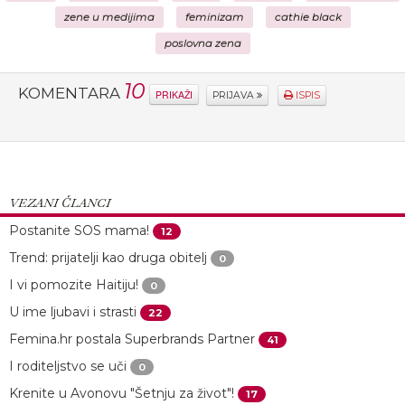
zene u medijima
feminizam
cathie black
poslovna zena
10
KOMENTARA
PRIKAŽI
PRIJAVA
ISPIS
VEZANI ČLANCI
Postanite SOS mama!
12
Trend: prijatelji kao druga obitelj
0
I vi pomozite Haitiju!
0
U ime ljubavi i strasti
22
Femina.hr postala Superbrands Partner
41
I roditeljstvo se uči
0
Krenite u Avonovu "Šetnju za život"!
17