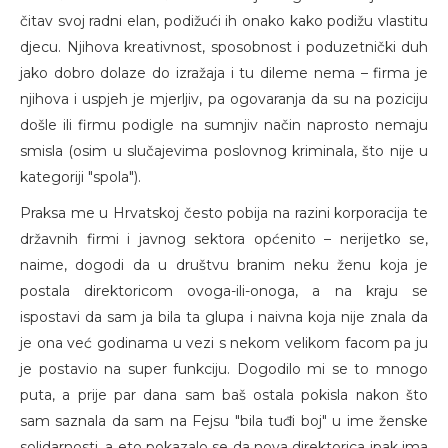
čitav svoj radni elan, podižući ih onako kako podižu vlastitu
djecu. Njihova kreativnost, sposobnost i poduzetnički duh
jako dobro dolaze do izražaja i tu dileme nema – firma je
njihova i uspjeh je mjerljiv, pa ogovaranja da su na poziciju
došle ili firmu podigle na sumnjiv način naprosto nemaju
smisla (osim u slučajevima poslovnog kriminala, što nije u
kategoriji "spola").
Praksa me u Hrvatskoj često pobija na razini korporacija te
državnih firmi i javnog sektora općenito – nerijetko se,
naime, dogodi da u društvu branim neku ženu koja je
postala direktoricom ovoga-ili-onoga, a na kraju se
ispostavi da sam ja bila ta glupa i naivna koja nije znala da
je ona već godinama u vezi s nekom velikom facom pa ju
je postavio na super funkciju. Dogodilo mi se to mnogo
puta, a prije par dana sam baš ostala pokisla nakon što
sam saznala da sam na Fejsu "bila tuđi boj" u ime ženske
solidarnosti, a eto pokazalo se da nova direktorica ipak ima