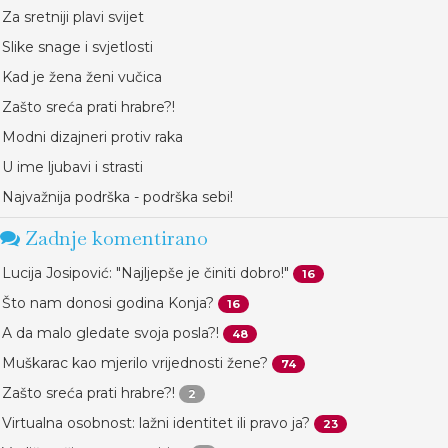
Za sretniji plavi svijet
Slike snage i svjetlosti
Kad je žena ženi vučica
Zašto sreća prati hrabre?!
Modni dizajneri protiv raka
U ime ljubavi i strasti
Najvažnija podrška - podrška sebi!
Zadnje komentirano
Lucija Josipović: "Najljepše je činiti dobro!"
16
Što nam donosi godina Konja?
16
A da malo gledate svoja posla?!
48
Muškarac kao mjerilo vrijednosti žene?
74
Zašto sreća prati hrabre?!
2
Virtualna osobnost: lažni identitet ili pravo ja?
23