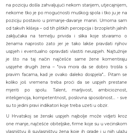
na poziciju došla zahvaljujući nekom starijem, utjecajnijem,
nekome tko je po mogućnosti muškog spola i tko ju je na
poziciju postavio u primanje-davanje maniri. Umorna sam
od takvih klišeja – od tih plitkih percepcija i brzopletih jalnih
zaključaka na temelju privida i slika koje stvaramo o
ženama naprosto zato jer je tako lakše pravdati njihov
uspjeh i eventualno opravdati vlastiti neuspjeh. Najtužnije
je što na taj način najčešće same žene komentiraju
uspjehe drugih žena – "ova mora da se dobro trošila s
pravim facama, kad je ovako daleko dospjela"... Pitam se
koliko još vremena treba proći da se uspjeh prestane
mjeriti po spolu. Talent, marljivost, ambicioznost,
inteligencija, kompetentnost, poslovna sposobnost... - sve
su to jedini pravi indikatori koje treba uzeti u obzir.
U Hrvatskoj se ženski uspjeh najbolje može vidjeti kroz
one manje, najčešće obiteljske, firme koje su u većinskom
vlasništvu ili suvlasništvu žena koje ih grade i u njih ulažu