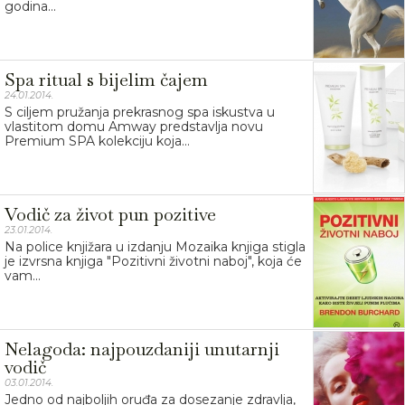
godina...
Spa ritual s bijelim čajem
24.01.2014.
S ciljem pružanja prekrasnog spa iskustva u
vlastitom domu Amway predstavlja novu
Premium SPA kolekciju koja...
Vodič za život pun pozitive
23.01.2014.
Na police knjižara u izdanju Mozaika knjiga stigla
je izvrsna knjiga "Pozitivni životni naboj", koja će
vam...
Nelagoda: najpouzdaniji unutarnji
vodič
03.01.2014.
Jedno od najboljih oruđa za dosezanje zdravlja,