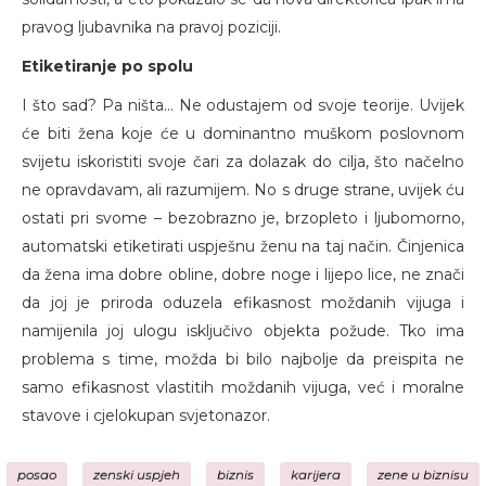
pravog ljubavnika na pravoj poziciji.
Etiketiranje po spolu
I što sad? Pa ništa... Ne odustajem od svoje teorije. Uvijek
će biti žena koje će u dominantno muškom poslovnom
svijetu iskoristiti svoje čari za dolazak do cilja, što načelno
ne opravdavam, ali razumijem. No s druge strane, uvijek ću
ostati pri svome – bezobrazno je, brzopleto i ljubomorno,
automatski etiketirati uspješnu ženu na taj način. Činjenica
da žena ima dobre obline, dobre noge i lijepo lice, ne znači
da joj je priroda oduzela efikasnost moždanih vijuga i
namijenila joj ulogu isključivo objekta požude. Tko ima
problema s time, možda bi bilo najbolje da preispita ne
samo efikasnost vlastitih moždanih vijuga, već i moralne
stavove i cjelokupan svjetonazor.
posao
zenski uspjeh
biznis
karijera
zene u biznisu