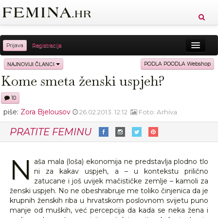
Prijava
Registracija
Sreća
Ljepota
Zdravlje
Vitkost
NAJNOVIJI ČLANCI
PODLA POODLA Webshop
Kome smeta ženski uspjeh?
Moda
Ljubav
Relax
Putovanja
Recepti
10
Proizvodi
Knjige
Cool
piše:
Zora Bjelousov
26.02.2013. 12:12
Foto: Arhiva
PRATITE FEMINU
N
aša mala (loša) ekonomija ne predstavlja plodno tlo
ni za kakav uspjeh, a – u kontekstu prilično
zatucane i još uvijek mačističke zemlje – kamoli za
ženski uspjeh. No ne obeshrabruje me toliko činjenica da je
krupnih ženskih riba u hrvatskom poslovnom svijetu puno
manje od muških, već percepcija da kada se neka žena i