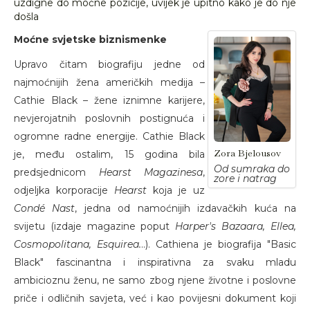
uzdigne do moćne pozicije, uvijek je upitno kako je do nje
došla
Moćne svjetske biznismenke
Upravo čitam biografiju jedne od
najmoćnijih žena američkih medija –
Cathie Black – žene iznimne karijere,
nevjerojatnih poslovnih postignuća i
ogromne radne energije. Cathie Black
Zora Bjelousov
je, među ostalim, 15 godina bila
Od sumraka do
predsjednicom
Hearst Magazinesa
,
zore i natrag
odjeljka korporacije
Hearst
koja je uz
Condé Nast
, jedna od namoćnijih izdavačkih kuća na
svijetu (izdaje magazine poput
Harper's Bazaara, Ellea,
Cosmopolitana, Esquirea.
..). Cathiena je biografija "Basic
Black" fascinantna i inspirativna za svaku mladu
ambicioznu ženu, ne samo zbog njene životne i poslovne
priče i odličnih savjeta, već i kao povijesni dokument koji