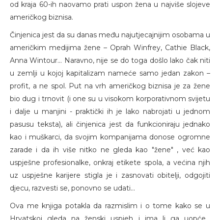
od kraja 60-ih naovamo prati uspon žena u najviše slojeve
američkog biznisa.
Činjenica jest da su danas među najutjecajnijim osobama u
američkim medijima žene – Oprah Winfrey, Cathie Black,
Anna Wintour... Naravno, nije se do toga došlo lako čak niti
u zemlji u kojoj kapitalizam nameće samo jedan zakon –
profit, a ne spol. Put na vrh američkog biznisa je za žene
bio dug i trnovit (i one su u visokom korporativnom svijetu
i dalje u manjini - praktički ih je lako nabrojati u jednom
pasusu teksta), ali činjenica jest da funkcioniraju jednako
kao i muškarci, da svojim kompanijama donose ogromne
zarade i da ih više nitko ne gleda kao "žene" , već kao
uspješne profesionalke, onkraj etikete spola, a većina njih
uz uspješne karijere stigla je i zasnovati obitelji, odgojiti
djecu, razvesti se, ponovno se udati...
Ova me knjiga potakla da razmislim i o tome kako se u
Hrvatskoj gleda na ženski uspjeh i ima li ga uopće...