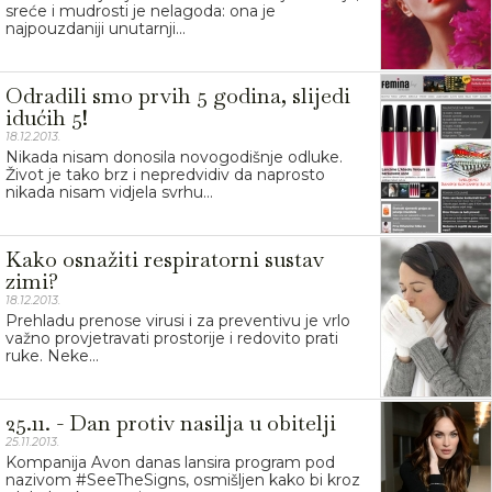
sreće i mudrosti je nelagoda: ona je
najpouzdaniji unutarnji...
Odradili smo prvih 5 godina, slijedi
idućih 5!
18.12.2013.
Nikada nisam donosila novogodišnje odluke.
Život je tako brz i nepredvidiv da naprosto
nikada nisam vidjela svrhu...
Kako osnažiti respiratorni sustav
zimi?
18.12.2013.
Prehladu prenose virusi i za preventivu je vrlo
važno provjetravati prostorije i redovito prati
ruke. Neke...
25.11. - Dan protiv nasilja u obitelji
25.11.2013.
Kompanija Avon danas lansira program pod
nazivom #SeeTheSigns, osmišljen kako bi kroz