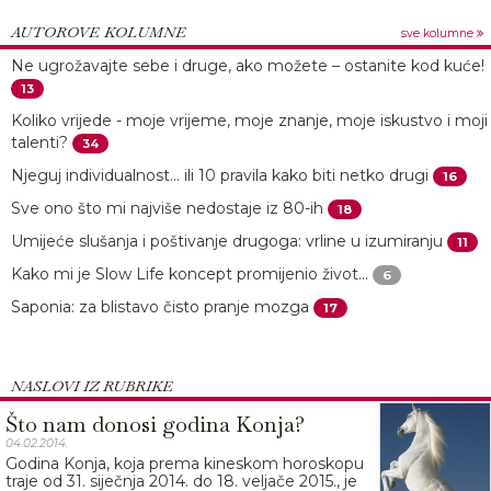
AUTOROVE KOLUMNE
sve kolumne
Ne ugrožavajte sebe i druge, ako možete – ostanite kod kuće!
13
Koliko vrijede - moje vrijeme, moje znanje, moje iskustvo i moji
talenti?
34
Njeguj individualnost... ili 10 pravila kako biti netko drugi
16
Sve ono što mi najviše nedostaje iz 80-ih
18
Umijeće slušanja i poštivanje drugoga: vrline u izumiranju
11
Kako mi je Slow Life koncept promijenio život...
6
Saponia: za blistavo čisto pranje mozga
17
NASLOVI IZ RUBRIKE
Što nam donosi godina Konja?
04.02.2014.
Godina Konja, koja prema kineskom horoskopu
traje od 31. siječnja 2014. do 18. veljače 2015., je