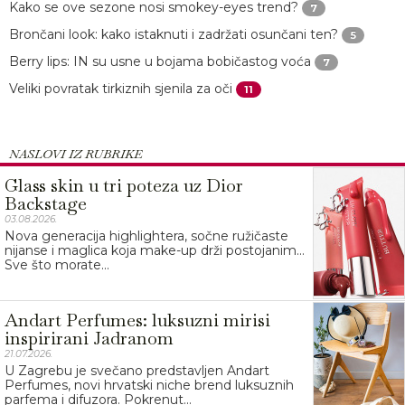
Kako se ove sezone nosi smokey-eyes trend?
7
Brončani look: kako istaknuti i zadržati osunčani ten?
5
Berry lips: IN su usne u bojama bobičastog voća
7
Veliki povratak tirkiznih sjenila za oči
11
NASLOVI IZ RUBRIKE
Glass skin u tri poteza uz Dior
Backstage
03.08.2026.
Nova generacija highlightera, sočne ružičaste
nijanse i maglica koja make-up drži postojanim…
Sve što morate...
Andart Perfumes: luksuzni mirisi
inspirirani Jadranom
21.07.2026.
U Zagrebu je svečano predstavljen Andart
Perfumes, novi hrvatski niche brend luksuznih
parfema i difuzora. Pokrenut...