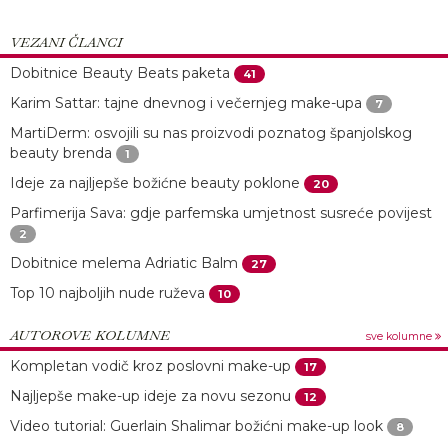
VEZANI ČLANCI
Dobitnice Beauty Beats paketa
41
Karim Sattar: tajne dnevnog i večernjeg make-upa
7
MartiDerm: osvojili su nas proizvodi poznatog španjolskog
beauty brenda
1
Ideje za najljepše božićne beauty poklone
20
Parfimerija Sava: gdje parfemska umjetnost susreće povijest
2
Dobitnice melema Adriatic Balm
27
Top 10 najboljih nude ruževa
10
AUTOROVE KOLUMNE
sve kolumne
Kompletan vodič kroz poslovni make-up
17
Najljepše make-up ideje za novu sezonu
12
Video tutorial: Guerlain Shalimar božićni make-up look
8