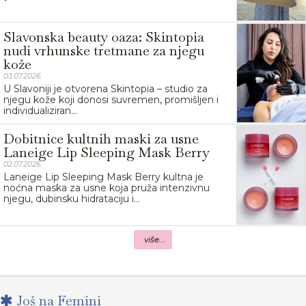
Slavonska beauty oaza: Skintopia
nudi vrhunske tretmane za njegu
kože
03.07.2026.
U Slavoniji je otvorena Skintopia – studio za
njegu kože koji donosi suvremen, promišljen i
individualiziran...
Dobitnice kultnih maski za usne
Laneige Lip Sleeping Mask Berry
02.07.2026.
Laneige Lip Sleeping Mask Berry kultna je
noćna maska za usne koja pruža intenzivnu
njegu, dubinsku hidrataciju i...
više...
Još na Femini