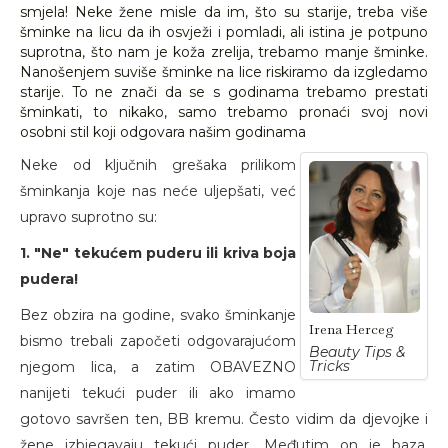
smjela! Neke žene misle da im, što su starije, treba više
šminke na licu da ih osvježi i pomladi, ali istina je potpuno
suprotna, što nam je koža zrelija, trebamo manje šminke.
Nanošenjem suviše šminke na lice riskiramo da izgledamo
starije. To ne znači da se s godinama trebamo prestati
šminkati, to nikako, samo trebamo pronaći svoj novi
osobni stil koji odgovara našim godinama
Neke od ključnih grešaka prilikom
šminkanja koje nas neće uljepšati, već
upravo suprotno su:
1. "Ne" tekućem puderu ili kriva boja
pudera!
Bez obzira na godine, svako šminkanje
Irena Herceg
bismo trebali započeti odgovarajućom
Beauty Tips &
Tricks
njegom lica, a zatim OBAVEZNO
nanijeti tekući puder ili ako imamo
gotovo savršen ten, BB kremu. Često vidim da djevojke i
žene izbjegavaju tekući puder. Međutim on je baza,