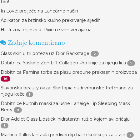
ten!
In Love: proljeće na Lancôme način
Aplikatori za brzinsko kućno prekrivanje sijedih
Hit frizura mjeseca: Pixie u svim verzijama
Zadnje komentirano
Glass skin u tri poteza uz Dior Backstage
2
Dobitnica Yoskine Zen Lift Collagen Pro linije za njegu lica
5
Dobitnica Femina torbe za plažu prepune prekrasnih proizvoda
16
Slavonska beauty oaza: Skintopia nudi vrhunske tretmane za
njegu kože
1
Dobitnice kultnih maski za usne Laneige Lip Sleeping Mask
Berry
8
Dior Addict Glass Lipstick: hidratantni ruž o kojem svi pričaju
3
Martina Kallos lansirala predivnu lip balm kolekciju za usne
1