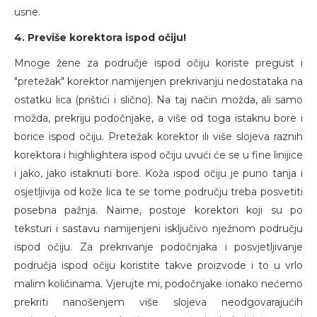
usne.
4. Previše korektora ispod očiju!
Mnoge žene za područje ispod očiju koriste pregust i
"pretežak" korektor namijenjen prekrivanju nedostataka na
ostatku lica (prištići i slično). Na taj način možda, ali samo
možda, prekriju podočnjake, a više od toga istaknu bore i
borice ispod očiju. Pretežak korektor ili više slojeva raznih
korektora i highlightera ispod očiju uvući će se u fine linijice
i jako, jako istaknuti bore. Koža ispod očiju je puno tanja i
osjetljivija od kože lica te se tome području treba posvetiti
posebna pažnja. Naime, postoje korektori koji su po
teksturi i sastavu namijenjeni isključivo nježnom području
ispod očiju. Za prekrivanje podočnjaka i posvjetljivanje
područja ispod očiju koristite takve proizvode i to u vrlo
malim količinama. Vjerujte mi, podočnjake ionako nećemo
prekriti nanošenjem više slojeva neodgovarajućih