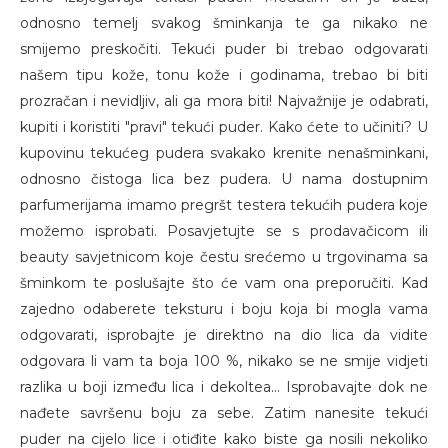
odnosno temelj svakog šminkanja te ga nikako ne
smijemo preskočiti. Tekući puder bi trebao odgovarati
našem tipu kože, tonu kože i godinama, trebao bi biti
prozračan i nevidljiv, ali ga mora biti! Najvažnije je odabrati,
kupiti i koristiti "pravi" tekući puder. Kako ćete to učiniti? U
kupovinu tekućeg pudera svakako krenite nenašminkani,
odnosno čistoga lica bez pudera. U nama dostupnim
parfumerijama imamo pregršt testera tekućih pudera koje
možemo isprobati. Posavjetujte se s prodavačicom ili
beauty savjetnicom koje čestu srećemo u trgovinama sa
šminkom te poslušajte što će vam ona preporučiti. Kad
zajedno odaberete teksturu i boju koja bi mogla vama
odgovarati, isprobajte je direktno na dio lica da vidite
odgovara li vam ta boja 100 %, nikako se ne smije vidjeti
razlika u boji između lica i dekoltea... Isprobavajte dok ne
nađete savršenu boju za sebe. Zatim nanesite tekući
puder na cijelo lice i otiđite kako biste ga nosili nekoliko