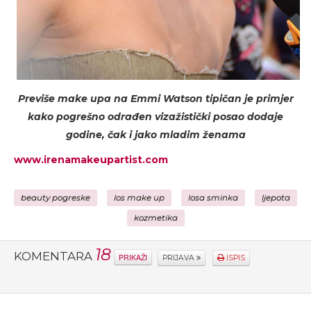
Previše make upa na Emmi Watson tipičan je primjer
kako pogrešno odrađen vizažistički posao dodaje
godine, čak i jako mladim ženama
www.irenamakeupartist.com
beauty pogreske
los make up
losa sminka
ljepota
kozmetika
18
KOMENTARA
PRIKAŽI
PRIJAVA
ISPIS