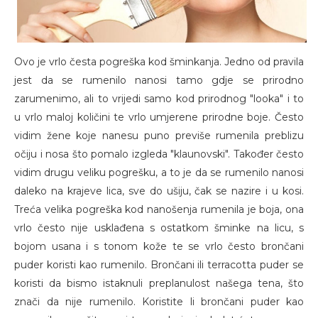
Ovo je vrlo česta pogreška kod šminkanja. Jedno od pravila
jest da se rumenilo nanosi tamo gdje se prirodno
zarumenimo, ali to vrijedi samo kod prirodnog "looka" i to
u vrlo maloj količini te vrlo umjerene prirodne boje. Često
vidim žene koje nanesu puno previše rumenila preblizu
očiju i nosa što pomalo izgleda "klaunovski". Također često
vidim drugu veliku pogrešku, a to je da se rumenilo nanosi
daleko na krajeve lica, sve do ušiju, čak se nazire i u kosi.
Treća velika pogreška kod nanošenja rumenila je boja, ona
vrlo često nije usklađena s ostatkom šminke na licu, s
bojom usana i s tonom kože te se vrlo često brončani
puder koristi kao rumenilo. Brončani ili terracotta puder se
koristi da bismo istaknuli preplanulost našega tena, što
znači da nije rumenilo. Koristite li brončani puder kao