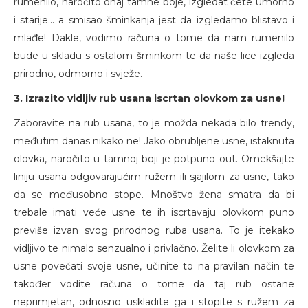
rumenilo, naročito onaj tamne boje, izgledat ćete umorno
i starije... a smisao šminkanja jest da izgledamo blistavo i
mlađe! Dakle, vodimo računa o tome da nam rumenilo
bude u skladu s ostalom šminkom te da naše lice izgleda
prirodno, odmorno i svježe.
3. Izrazito vidljiv rub usana iscrtan olovkom za usne!
Zaboravite na rub usana, to je možda nekada bilo trendy,
međutim danas nikako ne! Jako obrubljene usne, istaknuta
olovka, naročito u tamnoj boji je potpuno out. Omekšajte
liniju usana odgovarajućim ružem ili sjajilom za usne, tako
da se međusobno stope. Mnoštvo žena smatra da bi
trebale imati veće usne te ih iscrtavaju olovkom puno
previše izvan svog prirodnog ruba usana. To je itekako
vidljivo te nimalo senzualno i privlačno. Želite li olovkom za
usne povećati svoje usne, učinite to na pravilan način te
također vodite računa o tome da taj rub ostane
neprimjetan, odnosno uskladite ga i stopite s ružem za