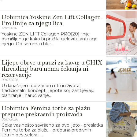
Dobitnica Yoskine Zen Lift Collagen
Pro linije za njegu lica
17.07.2026.
Yoskine ZEN LIFT Collagen PRO[20] linija
osmišljena je kako bi pružila cjelovitu anti-age
njegu. Od seruma i blur...
Lijepe obrve u pauzi za kavu: u CHIX
threading baru nema čekanja ni
rezervacije
09.07.2026.
U današnjem ubrzanom ritmu života,
tradicionalni koncepti ljepote koji zahtijevaju
planiranje i naručivanje...
Dobitnica Femina torbe za plažu
prepune prekrasnih proizvoda
06.07.2026.
Čeka vas nešto savršeno za ovo ljeto - preslatka
Femina torba za plažu - prepuna predivnih
ljetnih bestselera i...