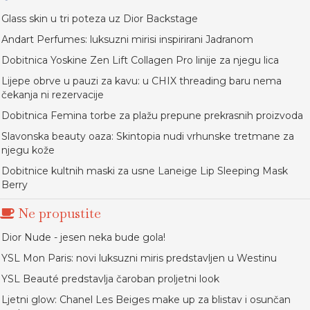
Glass skin u tri poteza uz Dior Backstage
Andart Perfumes: luksuzni mirisi inspirirani Jadranom
Dobitnica Yoskine Zen Lift Collagen Pro linije za njegu lica
Lijepe obrve u pauzi za kavu: u CHIX threading baru nema
čekanja ni rezervacije
Dobitnica Femina torbe za plažu prepune prekrasnih proizvoda
Slavonska beauty oaza: Skintopia nudi vrhunske tretmane za
njegu kože
Dobitnice kultnih maski za usne Laneige Lip Sleeping Mask
Berry
Ne propustite
Dior Nude - jesen neka bude gola!
YSL Mon Paris: novi luksuzni miris predstavljen u Westinu
YSL Beauté predstavlja čaroban proljetni look
Ljetni glow: Chanel Les Beiges make up za blistav i osunčan