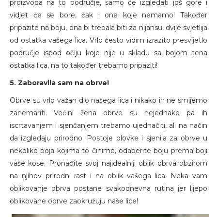
proizvoda na to područje, samo će izgledati još gore i
vidjet će se bore, čak i one koje nemamo! Također
pripazite na boju, ona bi trebala biti za nijansu, dvije svjetlija
od ostatka vašega lica. Vrlo često vidim izrazito presvijetlo
područje ispod očiju koje nije u skladu sa bojom tena
ostatka lica, na to također trebamo pripaziti!
5. Zaboravila sam na obrve!
Obrve su vrlo važan dio našega lica i nikako ih ne smijemo
zanemariti. Većini žena obrve su nejednake pa ih
iscrtavanjem i sjenčanjem trebamo ujednačiti, ali na način
da izgledaju prirodno. Postoje olovke i sjenila za obrve u
nekoliko boja kojima to činimo, odaberite boju prema boji
vaše kose. Pronađite svoj najidealniji oblik obrva obzirom
na njihov prirodni rast i na oblik vašega lica. Neka vam
oblikovanje obrva postane svakodnevna rutina jer lijepo
oblikovane obrve zaokružuju naše lice!