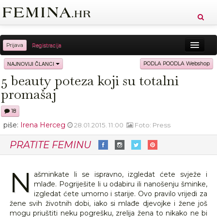
Prijava
Registracija
Sreća
Ljepota
Zdravlje
Vitkost
NAJNOVIJI ČLANCI
PODLA POODLA Webshop
5 beauty poteza koji su totalni
Moda
Ljubav
Relax
Putovanja
Recepti
promašaj
Proizvodi
Knjige
Cool
18
piše:
Irena Herceg
28.01.2015. 11:00
Foto: Press
PRATITE FEMINU
N
ašminkate li se ispravno, izgledat ćete svježe i
mlađe. Pogriješite li u odabiru ili nanošenju šminke,
izgledat ćete umorno i starije. Ovo pravilo vrijedi za
žene svih životnih dobi, iako si mlađe djevojke i žene još
mogu priuštiti neku pogrešku, zrelija žena to nikako ne bi