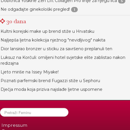
Dobitnica Yoskine Zen Lift Collagen Pro linije za njegu lica
5
Ne odgađajte ginekološki pregled!
1
30 dana
Kultni korejski make up brend stiže u Hrvatsku
Najljepša ljetna kolekcija nježnog "nevidljivog" nakita
Dior lansirao bronzer u sticku za savršeno preplanuli ten
Luksuz na Korčuli: omiljeni hotel svjetske elite zablistao nakon
redizajna
Ljeto miriše na Issey Miyake!
Poznati parfemski brend Fugazzi stiže u Sephoru
Dječja moda koja priziva najslađe ljetne uspomene
Impressum