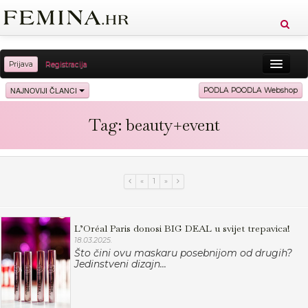
Prijava
Registracija
Sreća
Ljepota
Zdravlje
Vitkost
NAJNOVIJI ČLANCI
PODLA POODLA Webshop
Moda
Ljubav
Relax
Putovanja
Recepti
Tag: beauty+event
Proizvodi
Knjige
Cool
«
1
»
L’Oréal Paris donosi BIG DEAL u svijet trepavica!
18.03.2025.
Što čini ovu maskaru posebnijom od drugih?
Jedinstveni dizajn...