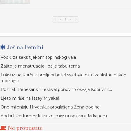
«
1
»
Još na Femini
Vodič za seks tijekom toplinskog vala
Zašto je menstruacija i dalje tabu tema
Luksuz na Korčuli: omiljeni hotel svjetske elite zablistao nakon
redizajna
Poznati Renesansni festival ponovno osvaja Koprivnicu
Ljeto miriše na Issey Miyake!
One mijenjaju Hrvatsku: proglašena Žena godine!
Andart Perfumes: luksuzni mirisi inspirirani Jadranom
Ne propustite