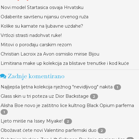
Novi model Startasica osvaja Hrvatsku
Odaberite savršenu nijansu crvenog ruža
Kolike su kamate na ljubavne uzdahe?
Vrtlozi strasti nadohvat ruke!
Mitovi o porođaju carskim rezom
Christian Lacroix za Avon osmislio mirise Bijou
Limitirana make up kolekcija za blistave trenutke i kod kuće
Zadnje komentirano
Najljepša ljetna kolekcija nježnog "nevidljivog" nakita
1
Glass skin u tri poteza uz Dior Backstage
2
Alisha Boe novo je zaštitno lice kultnog Black Opium parfema
1
Ljeto miriše na Issey Miyake!
2
Obožavat ćete novi Valentino parfemski duo
2