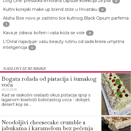
Dog Line: preslatka limitirana capsule kolekcija za pse
0
Kultni korejski make up brend stiže u Hrvatsku
0
Alisha Boe novo je zaštitno lice kultnog Black Opium parfema
1
Kava je zdrava: kofein i vaša koža se vole
0
L'Oréal najavljuje: vašu beauty rutinu od sada kreira umjetna
inteligencija
0
NASLOVI IZ RUBRIKE
Bogata rolada od pistacija i šumskog
voća
26.01.2026.
Kad se raskošni orašasti okus pistacija spoji s
laganom kiselosti bobičastog voća - dobiješ
desert koji se...
Neodoljivi cheesecake crumble s
jabukama i karamelom bez pečenja