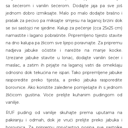
sa šećerom i vanilin šećerom. Dodajte jaja pa sve još
jednom dobro izmiksajte. Malo po malo dodajte brašno i
prašak za pecivo pa miksajte smjesu na laganoj brzini dok
se svi sastojci ne sjedine. Kalup za pečenje (cca 25x25 cm)
namastite i lagano pobrašnite. Pripremljeno tijesto stavite
na dno kalupa pa žlicom sve lijepo poravnajte. Za pripremu
nadjeva jabuke očistite i narežite na manje kocke.
Izrezane jabuke stavite u lonac, dodajte vanilin šećer i
maslac, a zatim ih pirjajte na laganoj vatri da omekšaju
odnosno dok tekućina ne ispari. Tako pripremljene jabuke
rasporedite preko tijesta, a preko jabuka rasporedite
borovnice. Ako koristite zaleđene pomiješajte ih s jednom
žličicom gustina. Voće prelijte kuhanim pudingom od
vanilije.
RUF puding od vanilije skuhajte prema uputama na
pakiranju i odmah, dok je vrući prelijte preko jabuka i
borovnica. Za pripremu mrvičastog posipa sve sastojke