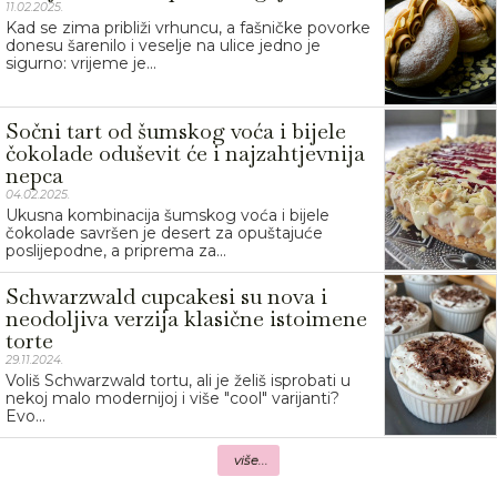
11.02.2025.
Kad se zima približi vrhuncu, a fašničke povorke
donesu šarenilo i veselje na ulice jedno je
sigurno: vrijeme je...
Sočni tart od šumskog voća i bijele
čokolade oduševit će i najzahtjevnija
nepca
04.02.2025.
Ukusna kombinacija šumskog voća i bijele
čokolade savršen je desert za opuštajuće
poslijepodne, a priprema za...
Schwarzwald cupcakesi su nova i
neodoljiva verzija klasične istoimene
torte
29.11.2024.
Voliš Schwarzwald tortu, ali je želiš isprobati u
nekoj malo modernijoj i više "cool" varijanti?
Evo...
više...