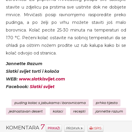
stavite u zdjelicu pa prstima sve usitnite dok ne dobijete
mrvice. Mrvičasti posip ravnomjerno rasporedite preko
pudinga, a po želji po vrhu možete staviti još malo
borovnica. Kolač pecite 25-30 minuta na temperaturi od
170 °C. Pečeni kolač ostavite na sobnoj temperaturi da se
ohladi pa oštrim nožem prođite uz rub kalupa kako bi se
kolač odvojio od stranica.
Jannette Razum
Slatki svijet torti i kolača
WEB:
www.slatkisvijet.com
Facebook:
Slatki svijet
puding kolac s jabukama i borovnicama
prhko tijesto
jednostavan desert
kolaci
recepti
jannette razum
7
KOMENTARA
PRIKAŽI
PRIJAVA
ISPIS