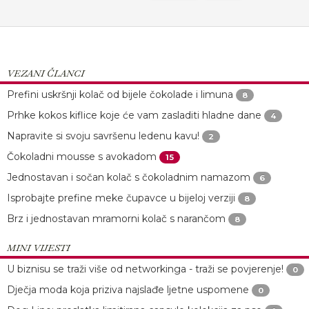
VEZANI ČLANCI
Prefini uskršnji kolač od bijele čokolade i limuna
8
Prhke kokos kiflice koje će vam zasladiti hladne dane
4
Napravite si svoju savršenu ledenu kavu!
2
Čokoladni mousse s avokadom
15
Jednostavan i sočan kolač s čokoladnim namazom
6
Isprobajte prefine meke čupavce u bijeloj verziji
8
Brz i jednostavan mramorni kolač s narančom
8
MINI VIJESTI
U biznisu se traži više od networkinga - traži se povjerenje!
0
Dječja moda koja priziva najslađe ljetne uspomene
0