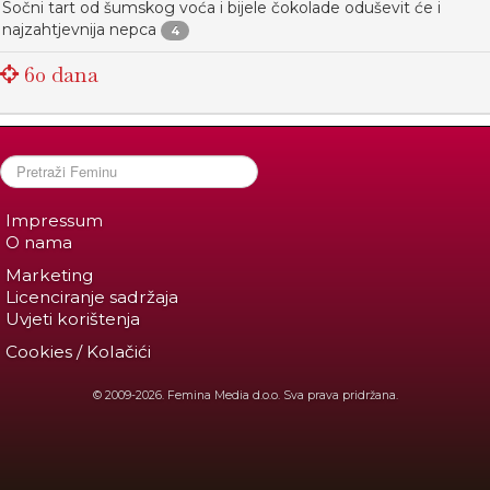
Sočni tart od šumskog voća i bijele čokolade oduševit će i
najzahtjevnija nepca
4
60 dana
Impressum
O nama
Marketing
Licenciranje sadržaja
Uvjeti korištenja
Cookies / Kolačići
© 2009-2026. Femina Media d.o.o. Sva prava pridržana.