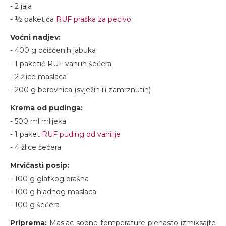
- 2 jaja
- ½ paketića
RUF praška za pecivo
Voćni nadjev:
- 400 g očišćenih jabuka
- 1 paketić RUF vanilin šećera
- 2 žlice maslaca
- 200 g borovnica (svježih ili zamrznutih)
Krema od pudinga:
- 500 ml mlijeka
- 1 paket
RUF puding od vanilije
- 4 žlice šećera
Mrvičasti posip:
- 100 g glatkog brašna
- 100 g hladnog maslaca
- 100 g šećera
Priprema:
Maslac sobne temperature pjenasto izmiksajte