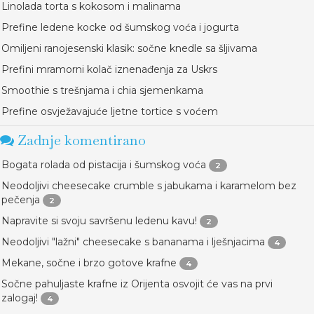
Linolada torta s kokosom i malinama
Prefine ledene kocke od šumskog voća i jogurta
Omiljeni ranojesenski klasik: sočne knedle sa šljivama
Prefini mramorni kolač iznenađenja za Uskrs
Smoothie s trešnjama i chia sjemenkama
Prefine osvježavajuće ljetne tortice s voćem
Zadnje komentirano
Bogata rolada od pistacija i šumskog voća
2
Neodoljivi cheesecake crumble s jabukama i karamelom bez
pečenja
2
Napravite si svoju savršenu ledenu kavu!
2
Neodoljivi "lažni" cheesecake s bananama i lješnjacima
4
Mekane, sočne i brzo gotove krafne
4
Sočne pahuljaste krafne iz Orijenta osvojit će vas na prvi
zalogaj!
4