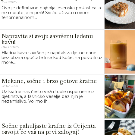
15.10.2025.
Ovo je definitivno najbolja jesenska poslastica, a
ne morate je ni peći! Svi će uživati u ovom
fenomenalnom...
Napravite si svoju savršenu ledenu
kavu!
04.08.2025.
Hladna kava savršen je napitak za ljetne dane,
bez obzira opuštate li se kod kuće, na poslu ili uz
more....
Mekane, sočne i brzo gotove krafne
28.02.2025.
Uz krafne nas često vežu tople uspomene iz
djetinstva, a fašničko veselje bez njih je
nezamislivo. Volimo ih...
Sočne pahuljaste krafne iz Orijenta
osvojit će vas na prvi zalogaj!