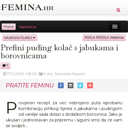
Prijava
Registracija
Sreća
Ljepota
Zdravlje
Vitkost
NAJNOVIJI ČLANCI
PODLA POODLA Webshop
Prefini puding kolač s jabukama i
Moda
Ljubav
Relax
Putovanja
Recepti
borovnicama
Proizvodi
Knjige
Cool
7
17.11.2020. 08:00
Foto: Jannette Razum
PRATITE FEMINU
P
rovjeren recept za već nebrojeno puta isprobanu
kombinaciju prhkog tijesta s jabukama i pudingom
od vanilije sada dolazi s dodatkom borovnica. Jako je
ukusan i jednostavan za pripremu i sigurni smo da će vam
se svidjeti…