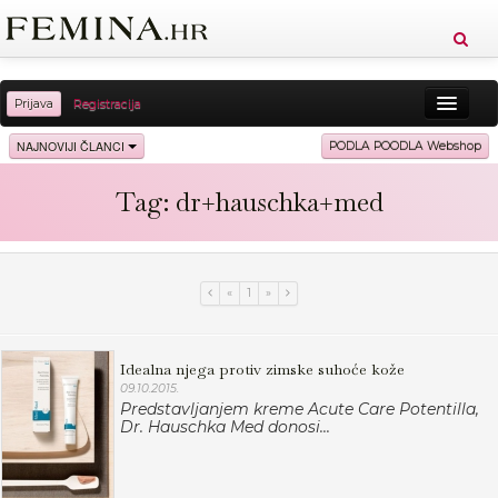
Prijava
Registracija
Sreća
Ljepota
Zdravlje
Vitkost
NAJNOVIJI ČLANCI
PODLA POODLA Webshop
Moda
Ljubav
Relax
Putovanja
Recepti
Tag: dr+hauschka+med
Proizvodi
Knjige
Cool
«
1
»
Idealna njega protiv zimske suhoće kože
09.10.2015.
Predstavljanjem kreme Acute Care Potentilla,
Dr. Hauschka Med donosi...