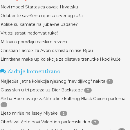
Novi model Startasica osvaja Hrvatsku
Odaberite savršenu nijansu crvenog ruža
Kolike su kamate na ljubavne uzdahe?
Vrtlozi strasti nadohvat ruke!
Mitovi o porođaju carskim rezom
Christian Lacroix za Avon osmislio mirise Bijou
Limitirana make up kolekcija za blistave trenutke i kod kuće
Zadnje komentirano
Najljepša ljetna kolekcija nježnog "nevidljivog" nakita
1
Glass skin u tri poteza uz Dior Backstage
2
Alisha Boe novo je zaštitno lice kultnog Black Opium parfema
1
Ljeto miriše na Issey Miyake!
2
Obožavat ćete novi Valentino parfemski duo
2