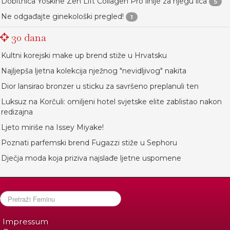
Dobitnica Yoskine Zen Lift Collagen Pro linije za njegu lica
5
Ne odgađajte ginekološki pregled!
1
30 dana
Kultni korejski make up brend stiže u Hrvatsku
Najljepša ljetna kolekcija nježnog "nevidljivog" nakita
Dior lansirao bronzer u sticku za savršeno preplanuli ten
Luksuz na Korčuli: omiljeni hotel svjetske elite zablistao nakon
redizajna
Ljeto miriše na Issey Miyake!
Poznati parfemski brend Fugazzi stiže u Sephoru
Dječja moda koja priziva najslađe ljetne uspomene
Impressum