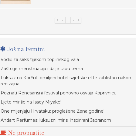
«
1
»
Još na Femini
Vodič za seks tijekom toplinskog vala
Zašto je menstruacija i dalje tabu tema
Luksuz na Korčuli: omiljeni hotel svjetske elite zablistao nakon
redizajna
Poznati Renesansni festival ponovno osvaja Koprivnicu
Ljeto miriše na Issey Miyake!
One mijenjaju Hrvatsku: proglašena Žena godine!
Andart Perfumes: luksuzni mirisi inspirirani Jadranom
Ne propustite