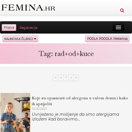
Prijava
Registracija
Sreća
Ljepota
Zdravlje
Vitkost
NAJNOVIJI ČLANCI
PODLA POODLA Webshop
Moda
Ljubav
Relax
Putovanja
Recepti
Tag: rad+od+kuce
Proizvodi
Knjige
Cool
«
1
»
Koje su opasnosti od alergena u vašem domu i kako
ih spriječiti
10.02.2021.
Uvriježeno je mišljenje da smo alergijama
izloženi kad boravimo...