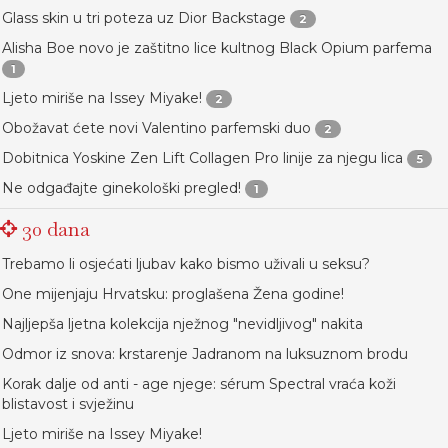
Glass skin u tri poteza uz Dior Backstage
2
Alisha Boe novo je zaštitno lice kultnog Black Opium parfema
1
Ljeto miriše na Issey Miyake!
2
Obožavat ćete novi Valentino parfemski duo
2
Dobitnica Yoskine Zen Lift Collagen Pro linije za njegu lica
5
Ne odgađajte ginekološki pregled!
1
30 dana
Trebamo li osjećati ljubav kako bismo uživali u seksu?
One mijenjaju Hrvatsku: proglašena Žena godine!
Najljepša ljetna kolekcija nježnog "nevidljivog" nakita
Odmor iz snova: krstarenje Jadranom na luksuznom brodu
Korak dalje od anti - age njege: sérum Spectral vraća koži
blistavost i svježinu
Ljeto miriše na Issey Miyake!