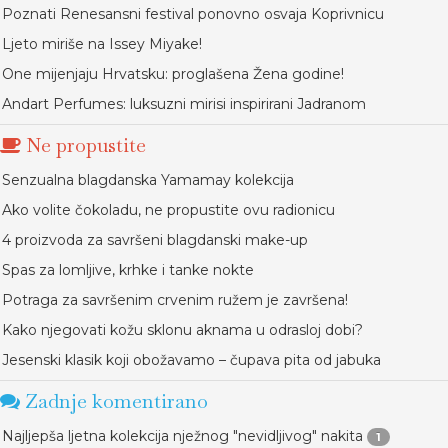
Poznati Renesansni festival ponovno osvaja Koprivnicu
Ljeto miriše na Issey Miyake!
One mijenjaju Hrvatsku: proglašena Žena godine!
Andart Perfumes: luksuzni mirisi inspirirani Jadranom
Ne propustite
Senzualna blagdanska Yamamay kolekcija
Ako volite čokoladu, ne propustite ovu radionicu
4 proizvoda za savršeni blagdanski make-up
Spas za lomljive, krhke i tanke nokte
Potraga za savršenim crvenim ružem je završena!
Kako njegovati kožu sklonu aknama u odrasloj dobi?
Jesenski klasik koji obožavamo – čupava pita od jabuka
Zadnje komentirano
Najljepša ljetna kolekcija nježnog "nevidljivog" nakita
1