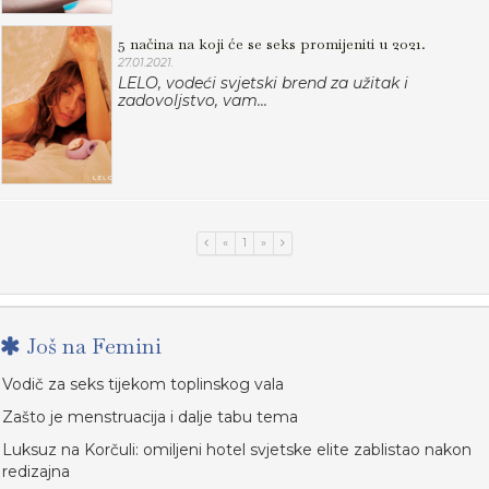
5 načina na koji će se seks promijeniti u 2021.
27.01.2021.
LELO, vodeći svjetski brend za užitak i
zadovoljstvo, vam...
«
1
»
Još na Femini
Vodič za seks tijekom toplinskog vala
Zašto je menstruacija i dalje tabu tema
Luksuz na Korčuli: omiljeni hotel svjetske elite zablistao nakon
redizajna