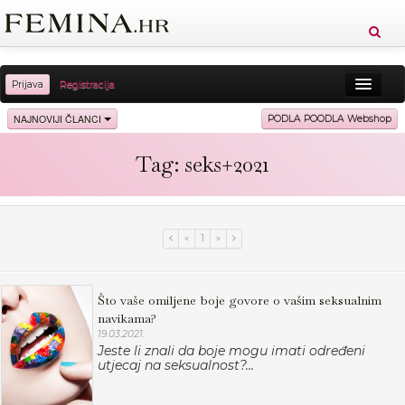
Prijava
Registracija
Sreća
Ljepota
Zdravlje
Vitkost
NAJNOVIJI ČLANCI
PODLA POODLA Webshop
Moda
Ljubav
Relax
Putovanja
Recepti
Tag: seks+2021
Proizvodi
Knjige
Cool
«
1
»
Što vaše omiljene boje govore o vašim seksualnim
navikama?
19.03.2021.
Jeste li znali da boje mogu imati određeni
utjecaj na seksualnost?...