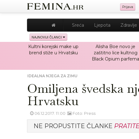
Prijava
Sreća
Ljepota
Zdravlje
NAJNOVIJI ČLANCI
Kultni korejski make up
Alisha Boe novo je
brend stiže u Hrvatsku
zaštitno lice kultnog
Black Opium parfem
IDEALNA NJEGA ZA ZIMU
Omiljena švedska nj
Hrvatsku
06.12.2017. 11:00
Foto: Press
NE PROPUSTITE ČLANKE
PRATIT