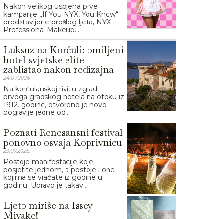
Nakon velikog uspjeha prve
kampanje „If You NYX, You Know“
predstavljene prošlog ljeta, NYX
Professional Makeup...
Luksuz na Korčuli: omiljeni
hotel svjetske elite
zablistao nakon redizajna
24.07.2026.
Na korčulanskoj rivi, u zgradi
prvoga gradskog hotela na otoku iz
1912. godine, otvoreno je novo
poglavlje jedne od...
Poznati Renesansni festival
ponovno osvaja Koprivnicu
23.07.2026.
Postoje manifestacije koje
posjetite jednom, a postoje i one
kojima se vraćate iz godine u
godinu. Upravo je takav...
Ljeto miriše na Issey
Miyake!