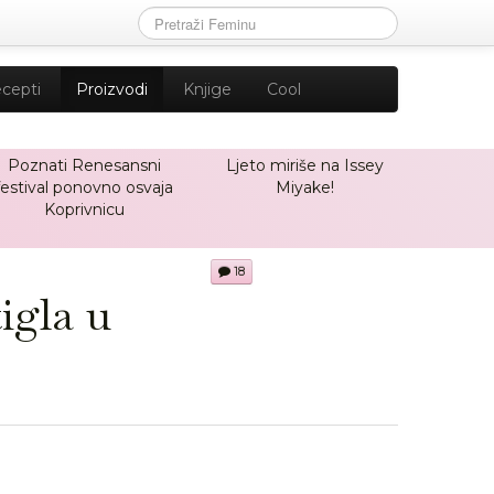
cepti
Proizvodi
Knjige
Cool
Poznati Renesansni
Ljeto miriše na Issey
festival ponovno osvaja
Miyake!
Koprivnicu
18
igla u