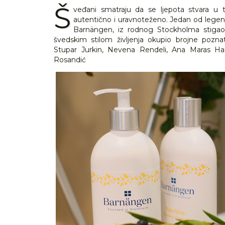
Š
veđani smatraju da se ljepota stvara u 
autentično i uravnoteženo. Jedan od legen
Barnängen, iz rodnog Stockholma stig
švedskim stilom življenja okupio brojne pozna
Stupar Jurkin, Nevena Rendeli, Ana Maras Har
Rosandić