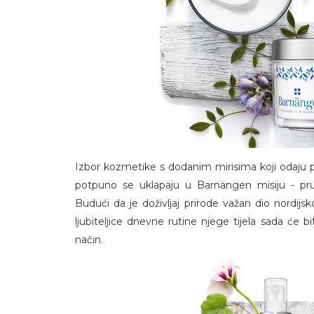
Izbor kozmetike s dodanim mirisima koji odaju po
potpuno se uklapaju u Barnängen misiju - pr
Budući da je doživljaj prirode važan dio nordijs
ljubiteljice dnevne rutine njege tijela sada će bi
način.