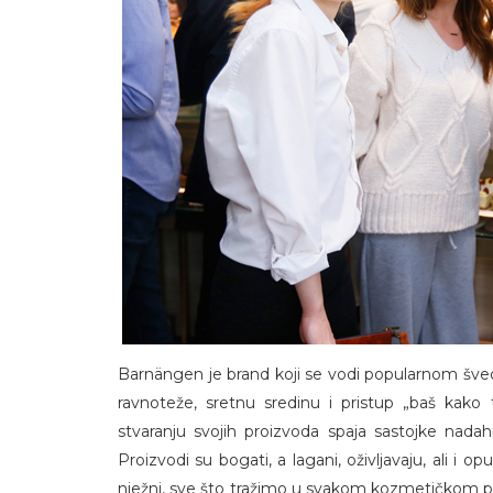
Barnängen je brand koji se vodi popularnom šveds
ravnoteže, sretnu sredinu i pristup „baš kako 
stvaranju svojih proizvoda spaja sastojke nad
Proizvodi su bogati, a lagani, oživljavaju, ali i op
nježni, sve što tražimo u svakom kozmetičkom proiz