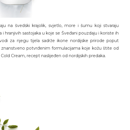
aju na švedski krajolik, svjetlo, more i šumu koji stvaraju
va i hranjivih sastojaka u koje se Šveđani pouzdaju i koriste ih
vodi za njegu tijela sadrže ikone nordijske prirode poput
 znanstveno potvrđenim formulacijama koje kožu štite od
jak Cold Cream, recept naslijeđen od nordijskih predaka.