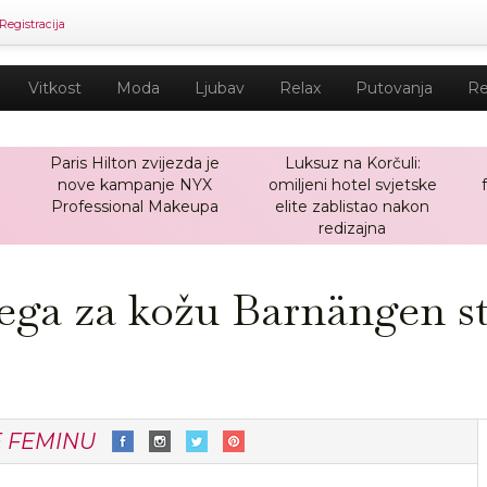
Registracija
Vitkost
Moda
Ljubav
Relax
Putovanja
Re
Paris Hilton zvijezda je
Luksuz na Korčuli:
nove kampanje NYX
omiljeni hotel svjetske
a
Professional Makeupa
elite zablistao nakon
redizajna
ega za kožu Barnängen st
E FEMINU