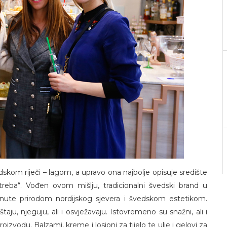
kom riječi – lagom, a upravo ona najbolje opisuje središte
treba“. Vođen ovom mišlju, tradicionalni švedski brand u
ahnute prirodom nordijskog sjevera i švedskom estetikom.
uštaju, njeguju, ali i osvježavaju. Istovremeno su snažni, ali i
vodu. Balzami, kreme i losioni za tijelo te ulje i gelovi za