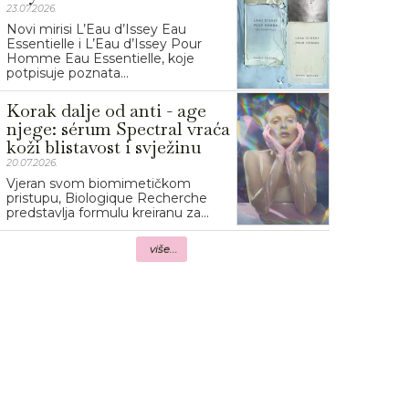
23.07.2026.
Novi mirisi L’Eau d’Issey Eau
Essentielle i L’Eau d’Issey Pour
Homme Eau Essentielle, koje
potpisuje poznata...
Korak dalje od anti - age
njege: sérum Spectral vraća
koži blistavost i svježinu
20.07.2026.
Vjeran svom biomimetičkom
pristupu, Biologique Recherche
predstavlja formulu kreiranu za...
više...