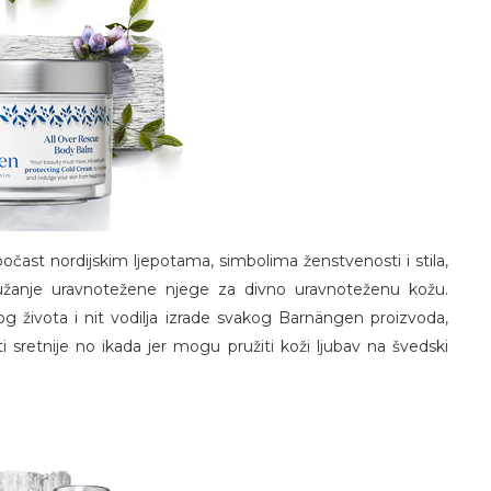
čast nordijskim ljepotama, simbolima ženstvenosti i stila,
užanje uravnotežene njege za divno uravnoteženu kožu.
kog života i nit vodilja izrade svakog Barnängen proizvoda,
ti sretnije no ikada jer mogu pružiti koži ljubav na švedski