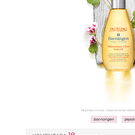
Reproduciranje i objavljivanje sadr
barnangen
ljepot