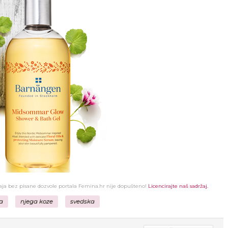
žaja bez pisane dozvole portala Femina.hr nije dopušteno!
Licencirajte naš sadržaj.
a
njega koze
svedska