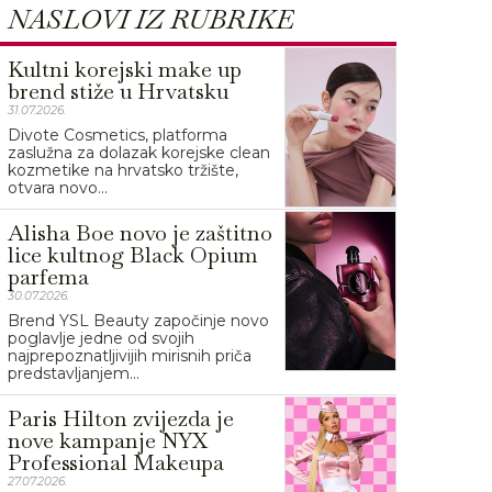
NASLOVI IZ RUBRIKE
Kultni korejski make up
brend stiže u Hrvatsku
31.07.2026.
Divote Cosmetics, platforma
zaslužna za dolazak korejske clean
kozmetike na hrvatsko tržište,
otvara novo...
Alisha Boe novo je zaštitno
lice kultnog Black Opium
parfema
30.07.2026.
Brend YSL Beauty započinje novo
poglavlje jedne od svojih
najprepoznatljivijih mirisnih priča
predstavljanjem...
Paris Hilton zvijezda je
nove kampanje NYX
Professional Makeupa
27.07.2026.