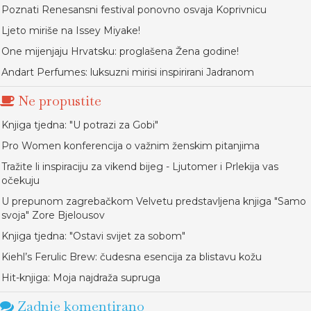
Poznati Renesansni festival ponovno osvaja Koprivnicu
Ljeto miriše na Issey Miyake!
One mijenjaju Hrvatsku: proglašena Žena godine!
Andart Perfumes: luksuzni mirisi inspirirani Jadranom
Ne propustite
Knjiga tjedna: "U potrazi za Gobi"
Pro Women konferencija o važnim ženskim pitanjima
Tražite li inspiraciju za vikend bijeg - Ljutomer i Prlekija vas
očekuju
U prepunom zagrebačkom Velvetu predstavljena knjiga "Samo
svoja" Zore Bjelousov
Knjiga tjedna: "Ostavi svijet za sobom"
Kiehl’s Ferulic Brew: čudesna esencija za blistavu kožu
Hit-knjiga: Moja najdraža supruga
Zadnje komentirano