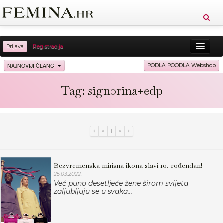
Prijava
Registracija
Sreća
Ljepota
Zdravlje
Vitkost
NAJNOVIJI ČLANCI
PODLA POODLA Webshop
Moda
Ljubav
Relax
Putovanja
Recepti
Tag: signorina+edp
Proizvodi
Knjige
Cool
«
1
»
Bezvremenska mirisna ikona slavi 10. rođendan!
25.03.2022.
Već puno desetljeće žene širom svijeta
zaljubljuju se u svaka...