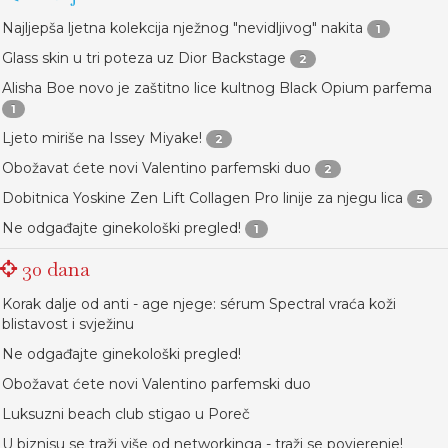
Najljepša ljetna kolekcija nježnog "nevidljivog" nakita
1
Glass skin u tri poteza uz Dior Backstage
2
Alisha Boe novo je zaštitno lice kultnog Black Opium parfema
1
Ljeto miriše na Issey Miyake!
2
Obožavat ćete novi Valentino parfemski duo
2
Dobitnica Yoskine Zen Lift Collagen Pro linije za njegu lica
5
Ne odgađajte ginekološki pregled!
1
30 dana
Korak dalje od anti - age njege: sérum Spectral vraća koži
blistavost i svježinu
Ne odgađajte ginekološki pregled!
Obožavat ćete novi Valentino parfemski duo
Luksuzni beach club stigao u Poreč
U biznisu se traži više od networkinga - traži se povjerenje!