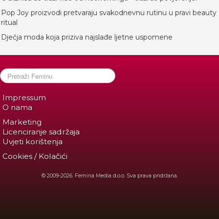
Pop Joy proizvodi pretvaraju svakodnevnu rutinu u pravi beauty
ritual
Dječja moda koja priziva najslađe ljetne uspomene
Impressum
O nama
Marketing
Licenciranje sadržaja
Uvjeti korištenja
Cookies / Kolačići
© 2009-2026. Femina Media d.o.o. Sva prava pridržana.