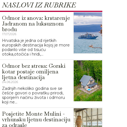
NASLOVI IZ RUBRIKE
Odmor iz snova: krstarenje
Jadranom na luksuznom
brodu
17.07.2026.
Hrvatska je jedna od rijetkih
europskih destinacija kojoj je more
podarilo više od tisuću
otoka,otočića i hridi,...
Odmor bez stresa: Gorski
kotar postaje omiljena
ljetna destinacija
04.06.2026.
Zadnjih nekoliko godina sve se
češće govori o povratku prirodi,
sporijem načinu života i odmoru
koji ne...
Posjetite Monte Mulini -
vrhunsku ljetnu destinaciju
za odrasle