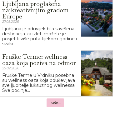
Ljubljana proglašena
najkreativnijim gradom
Europe
27.03.2026.
Ljubljana je oduvijek bila savršena
destinacija za izlet: možete je
posjetiti više puta tijekom godine i
svaki...
Fruške Terme: wellness
oaza koja poziva na odmor
25.02.2026.
Fruške Terme u Vrdniku posebna
su wellness oaza koja oduševljava
sve ljubitelje luksuznog wellnessa.
Sve počinje...
više...