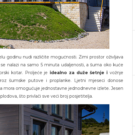
elu godinu nudi različite mogućnosti. Zimi prostor oživljava
oje se nalazi na samo 5 minuta udaljenosti, a šuma oko kuće
rski kotar. Proljeće je
idealno za duže šetnje i
vožnje
kroz šumske putove i proplanke. Ljetni mjeseci donose
ina mora omogućuje jednostavne jednodnevne izlete. Jesen
lodova, što privlači sve veći broj posjetitelja.