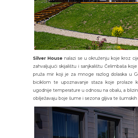
Silver House
nalazi se u okruženju koje kroz cij
zahvaljujući skijalištu i sanjkalištu Čelimbaša k
pruža mir koji je za mnoge razlog dolaska u Go
biciklom te upoznavanje staza koje prolaze 
ugodnije temperature u odnosu na obalu, a bliz
obilježavaju boje šume i sezona gljiva te šumskih p