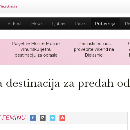
Registracija
Vitkost
Moda
Ljubav
Relax
Putovanja
Re
Posjetite Monte Mulini -
Planinski odmor:
O
vrhunsku ljetnu
provedite vikend na
destinaciju za odrasle
Bjelašnici
a destinacija za predah od
E FEMINU