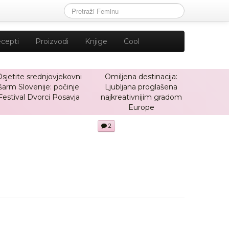
cepti
Proizvodi
Knjige
Cool
sjetite srednjovjekovni
Omiljena destinacija:
šarm Slovenije: počinje
Ljubljana proglašena
Festival Dvorci Posavja
najkreativnijim gradom
Europe
2