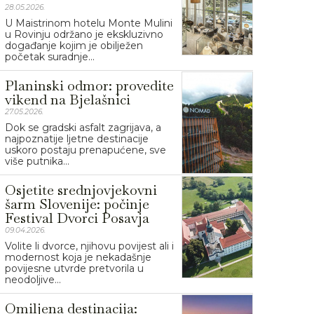
28.05.2026.
U Maistrinom hotelu Monte Mulini
u Rovinju održano je ekskluzivno
događanje kojim je obilježen
početak suradnje...
Planinski odmor: provedite
vikend na Bjelašnici
27.05.2026.
Dok se gradski asfalt zagrijava, a
najpoznatije ljetne destinacije
uskoro postaju prenapućene, sve
više putnika...
Osjetite srednjovjekovni
šarm Slovenije: počinje
Festival Dvorci Posavja
09.04.2026.
Volite li dvorce, njihovu povijest ali i
modernost koja je nekadašnje
povijesne utvrde pretvorila u
neodoljive...
Omiljena destinacija: