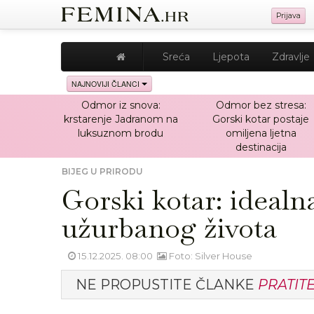
Prijava
Sreća
Ljepota
Zdravlje
NAJNOVIJI ČLANCI
Odmor iz snova:
Odmor bez stresa:
krstarenje Jadranom na
Gorski kotar postaje
luksuznom brodu
omiljena ljetna
destinacija
BIJEG U PRIRODU
Gorski kotar: idealn
užurbanog života
15.12.2025. 08:00
Foto: Silver House
NE PROPUSTITE ČLANKE
PRATIT