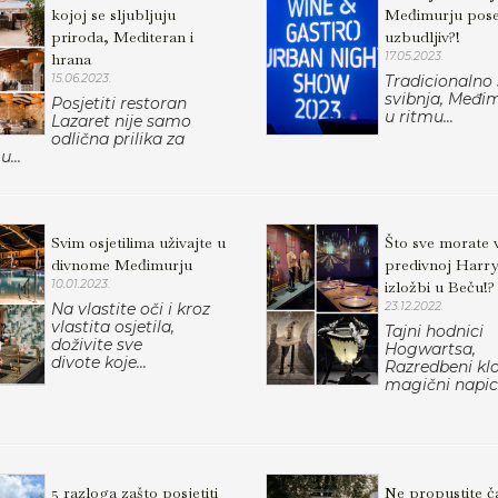
kojoj se sljubljuju
Međimurju pos
priroda, Mediteran i
uzbudljiv?!
hrana
17.05.2023.
15.06.2023.
Tradicionalno
svibnja, Međim
Posjetiti restoran
u ritmu...
Lazaret nije samo
odlična prilika za
u...
Svim osjetilima uživajte u
Što sve morate v
divnome Međimurju
predivnoj Harry
10.01.2023.
izložbi u Beču!?
Na vlastite oči i kroz
23.12.2022.
vlastita osjetila,
Tajni hodnici
doživite sve
Hogwartsa,
divote koje...
Razredbeni kl
magični napici,
5 razloga zašto posjetiti
Ne propustite č