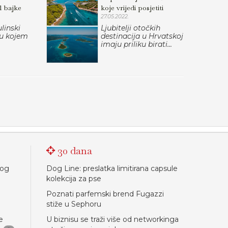
l bajke
koje vrijedi posjetiti
27.05.2022.
linski
Ljubitelji otočkih
, u kojem
destinacija u Hrvatskoj
imaju priliku birati...
30 dana
nog
Dog Line: preslatka limitirana capsule
kolekcija za pse
Poznati parfemski brend Fugazzi
stiže u Sephoru
e
U biznisu se traži više od networkinga