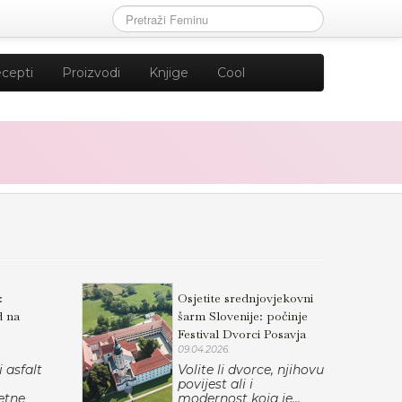
cepti
Proizvodi
Knjige
Cool
:
Osjetite srednjovjekovni
d na
šarm Slovenije: počinje
Festival Dvorci Posavja
09.04.2026.
 asfalt
Volite li dvorce, njihovu
povijest ali i
jetne
modernost koja je...