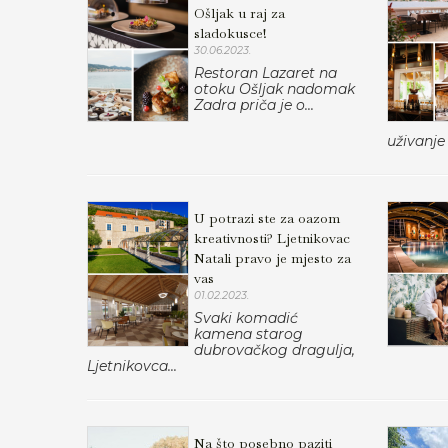
Ošljak u raj za
sladokusce!
30.06.2023.
Restoran Lazaret na
otoku Ošljak nadomak
Zadra priča je o...
uživanje 
U potrazi ste za oazom
kreativnosti? Ljetnikovac
Natali pravo je mjesto za
vas
01.02.2023.
Svaki komadić
kamena starog
dubrovačkog dragulja,
Ljetnikovca...
Na što posebno paziti