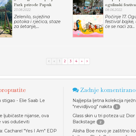
Park prirode Papuk
ogulinski festiva
23.08.2022.
08.06.2022.
Zelenilo, svježina
Počinje 17. Ogu
potoka i rječica, staze
festival bajke
za šetanje,...
će se naći za...
«
1
2
3
4
»
ropustite
Zadnje komentirano
stigao - Elie Saab Le
Najljepša ljetna kolekcija njež
"nevidljivog" nakita
1
e ljubičaste nijanse, ova
Glass skin u tri poteza uz Dior
e vas oduševiti
Backstage
2
a: Cacharel "Yes I Am" EDP
Alisha Boe novo je zaštitno lic