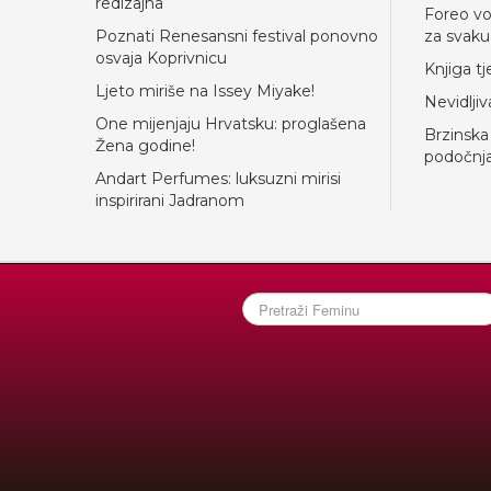
redizajna
Foreo vo
Poznati Renesansni festival ponovno
za svaku
osvaja Koprivnicu
Knjiga tje
Ljeto miriše na Issey Miyake!
Nevidljiv
One mijenjaju Hrvatsku: proglašena
Brzinska
Žena godine!
podočnj
Andart Perfumes: luksuzni mirisi
inspirirani Jadranom