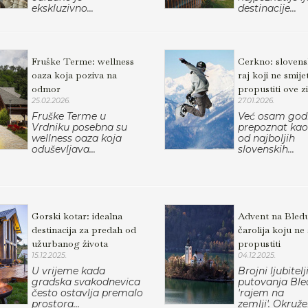
ekskluzivno...
destinacije...
Fruške Terme: wellness
Cerkno: slovensk
oaza koja poziva na
raj koji ne smije
odmor
propustiti ove z
25.02.2026.
27.01.2026.
Fruške Terme u
Već osam god
Vrdniku posebna su
prepoznat kao
wellness oaza koja
od najboljih
oduševljava...
slovenskih...
Gorski kotar: idealna
Advent na Bledu
destinacija za predah od
čarolija koju ne
užurbanog života
propustiti
15.12.2025.
04.12.2025.
U vrijeme kada
Brojni ljubitelj
gradska svakodnevica
putovanja Ble
često ostavlja premalo
'rajem na
prostora...
zemlji'. Okružen