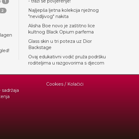
a
- traži se povjerenje!
1
Najljepša ljetna kolekcija nježnog
2
"nevidljivog" nakita
Alisha Boe novo je zaštitno lice
kultnog Black Opium parfema
llagen
Glass skin u tri poteza uz Dior
Backstage
gled!
Ovaj edukativni vodič pruža podršku
roditeljima u razgovorima s djecom
Cookies / Kolačići
e sadržaja
tenja