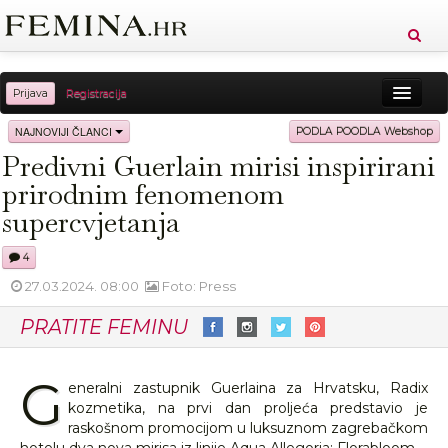
Prijava
Registracija
Sreća
Ljepota
Zdravlje
Vitkost
NAJNOVIJI ČLANCI
PODLA POODLA Webshop
Predivni Guerlain mirisi inspirirani
Moda
Ljubav
Relax
Putovanja
Recepti
prirodnim fenomenom
Proizvodi
Knjige
Cool
supercvjetanja
4
27.03.2024. 08:00
Foto: Press
PRATITE FEMINU
G
eneralni zastupnik Guerlaina za Hrvatsku, Radix
kozmetika, na prvi dan proljeća predstavio je
raskošnom promocijom u luksuznom zagrebačkom