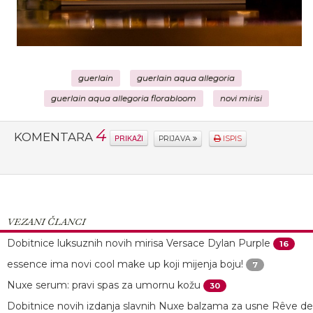
guerlain
guerlain aqua allegoria
guerlain aqua allegoria florabloom
novi mirisi
4
KOMENTARA
PRIKAŽI
PRIJAVA
ISPIS
VEZANI ČLANCI
Dobitnice luksuznih novih mirisa Versace Dylan Purple
16
essence ima novi cool make up koji mijenja boju!
7
Nuxe serum: pravi spas za umornu kožu
30
Dobitnice novih izdanja slavnih Nuxe balzama za usne Rêve de