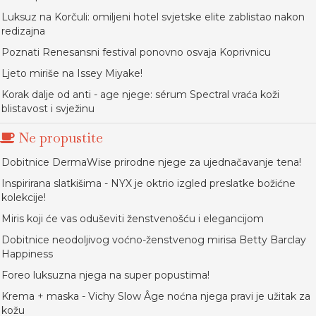
Luksuz na Korčuli: omiljeni hotel svjetske elite zablistao nakon
redizajna
Poznati Renesansni festival ponovno osvaja Koprivnicu
Ljeto miriše na Issey Miyake!
Korak dalje od anti - age njege: sérum Spectral vraća koži
blistavost i svježinu
Ne propustite
Dobitnice DermaWise prirodne njege za ujednačavanje tena!
Inspirirana slatkišima - NYX je oktrio izgled preslatke božićne
kolekcije!
Miris koji će vas oduševiti ženstvenošću i elegancijom
Dobitnice neodoljivog voćno-ženstvenog mirisa Betty Barclay
Happiness
Foreo luksuzna njega na super popustima!
Krema + maska - Vichy Slow Âge noćna njega pravi je užitak za
kožu