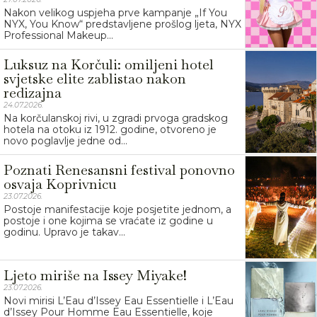
Nakon velikog uspjeha prve kampanje „If You
NYX, You Know“ predstavljene prošlog ljeta, NYX
Professional Makeup...
Luksuz na Korčuli: omiljeni hotel
svjetske elite zablistao nakon
redizajna
24.07.2026.
Na korčulanskoj rivi, u zgradi prvoga gradskog
hotela na otoku iz 1912. godine, otvoreno je
novo poglavlje jedne od...
Poznati Renesansni festival ponovno
osvaja Koprivnicu
23.07.2026.
Postoje manifestacije koje posjetite jednom, a
postoje i one kojima se vraćate iz godine u
godinu. Upravo je takav...
Ljeto miriše na Issey Miyake!
23.07.2026.
Novi mirisi L’Eau d’Issey Eau Essentielle i L’Eau
d’Issey Pour Homme Eau Essentielle, koje