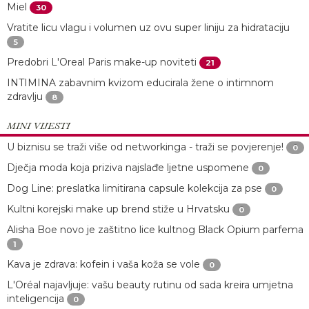
Miel
30
Vratite licu vlagu i volumen uz ovu super liniju za hidrataciju
5
Predobri L'Oreal Paris make-up noviteti
21
INTIMINA zabavnim kvizom educirala žene o intimnom
zdravlju
8
MINI VIJESTI
U biznisu se traži više od networkinga - traži se povjerenje!
0
Dječja moda koja priziva najslađe ljetne uspomene
0
Dog Line: preslatka limitirana capsule kolekcija za pse
0
Kultni korejski make up brend stiže u Hrvatsku
0
Alisha Boe novo je zaštitno lice kultnog Black Opium parfema
1
Kava je zdrava: kofein i vaša koža se vole
0
L'Oréal najavljuje: vašu beauty rutinu od sada kreira umjetna
inteligencija
0