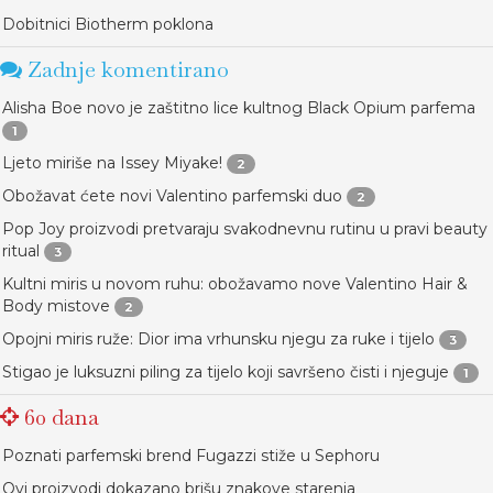
Dobitnici Biotherm poklona
Zadnje komentirano
Alisha Boe novo je zaštitno lice kultnog Black Opium parfema
1
Ljeto miriše na Issey Miyake!
2
Obožavat ćete novi Valentino parfemski duo
2
Pop Joy proizvodi pretvaraju svakodnevnu rutinu u pravi beauty
ritual
3
Kultni miris u novom ruhu: obožavamo nove Valentino Hair &
Body mistove
2
Opojni miris ruže: Dior ima vrhunsku njegu za ruke i tijelo
3
Stigao je luksuzni piling za tijelo koji savršeno čisti i njeguje
1
60 dana
Poznati parfemski brend Fugazzi stiže u Sephoru
Ovi proizvodi dokazano brišu znakove starenja