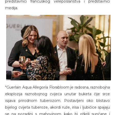
predstavnici francuskog veleposlanstva i predstavnici
medija.
"Guerlain Aqua Allegoria Florabloom je radosna, raznobojna
eksplozija raznobojnog cvijeća unutar buketa čije srce
isijava prirodnom tuberozom. Postavljeni oko blistavo
bijelog cvijeta tuberoze, akordi ruže, irisa i ljubičice spajaju
se na pozadini s mahovinom, kako bi otkrili sunčane i