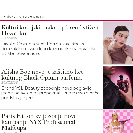
NASLOVI IZ RUBRIKE
Kultni korejski make up brend stiže u
Hrvatsku
31.07.2026.
Divote Cosmetics, platforma zaslužna za
dolazak korejske clean kozmetike na hrvatsko
tržište, otvara novo...
Alisha Boe novo je zaštitno lice
kultnog Black Opium parfema
30.07.2026.
Brend YSL Beauty započinje novo poglavlje
jedne od svojih najprepoznatljivijih mirisnih priča
predstavljanjem...
Paris Hilton zvijezda je nove
kampanje NYX Professional
Makeupa
27.07.2026.