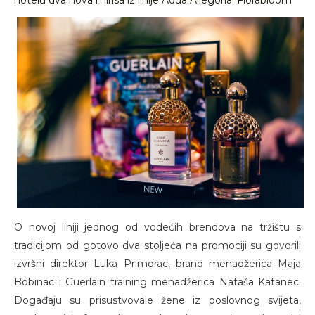
hotelu dva nova mirisa iz linije Aqua Allegoria: Florabloom
O novoj liniji jednog od vodećih brendova na tržištu s
tradicijom od gotovo dva stoljeća na promociji su govorili
izvršni direktor Luka Primorac, brand menadžerica Maja
Bobinac i Guerlain training menadžerica Nataša Katanec.
Događaju su prisustvovale žene iz poslovnog svijeta,