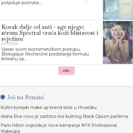
potpisuje poznata...
Korak dalje od anti - age njege:
sérum Spectral vraća koži blistavost i
svježinu
20.07.2026.
Vjeran svom biomimetičkom pristupu,
Biologique Recherche predstavlja formulu
kreiranu za...
više...
Još na Femini
Kultni korejski make up brend stiže u Hrvatsku
Alisha Boe novo je zaštitno lice kultnog Black Opium parfema
Paris Hilton zvijezda je nove kampanje NYX Professional
Makeupa