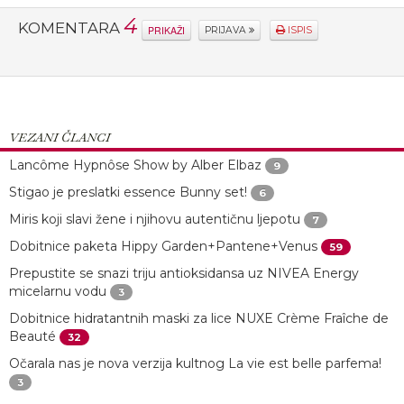
4
KOMENTARA
PRIKAŽI
PRIJAVA
ISPIS
VEZANI ČLANCI
Lancôme Hypnôse Show by Alber Elbaz
9
Stigao je preslatki essence Bunny set!
6
Miris koji slavi žene i njihovu autentičnu ljepotu
7
Dobitnice paketa Hippy Garden+Pantene+Venus
59
Prepustite se snazi triju antioksidansa uz NIVEA Energy
micelarnu vodu
3
Dobitnice hidratantnih maski za lice NUXE Crème Fraîche de
Beauté
32
Očarala nas je nova verzija kultnog La vie est belle parfema!
3