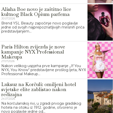
Alisha Boe novo je zaštitno lice
kultnog Black Opium parfema
30.07.2026.
Brend YSL Beauty započinje novo poglavlje
jedne od svojih najprepoznatljivijih mirisnih priča
predstavljanjem...
Paris Hilton zvijezda je nove
kampanje NYX Professional
Makeupa
27.07.2026.
Nakon velikog uspjeha prve kampanje „If You
NYX, You Know“ predstavljene prošlog ljeta, NYX
Professional Makeup...
Luksuz na Korčuli: omiljeni hotel
svjetske elite zablistao nakon
redizajna
24.07.2026.
Na korčulanskoj rivi, u zgradi prvoga gradskog
hotela na otoku iz 1912. godine, otvoreno je
novo poglavlje jedne od...