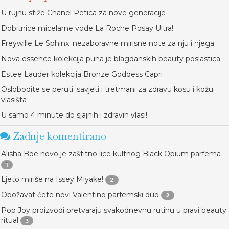
U rujnu stiže Chanel Petica za nove generacije
Dobitnice micelarne vode La Roche Posay Ultra!
Freywille Le Sphinx: nezaboravne mirisne note za nju i njega
Nova essence kolekcija puna je blagdanskih beauty poslastica
Estee Lauder kolekcija Bronze Goddess Capri
Oslobodite se peruti: savjeti i tretmani za zdravu kosu i kožu
vlasišta
U samo 4 minute do sjajnih i zdravih vlasi!
Zadnje komentirano
Alisha Boe novo je zaštitno lice kultnog Black Opium parfema
1
Ljeto miriše na Issey Miyake!
2
Obožavat ćete novi Valentino parfemski duo
2
Pop Joy proizvodi pretvaraju svakodnevnu rutinu u pravi beauty
ritual
3