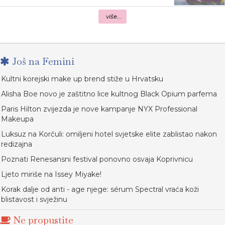
više...
Još na Femini
Kultni korejski make up brend stiže u Hrvatsku
Alisha Boe novo je zaštitno lice kultnog Black Opium parfema
Paris Hilton zvijezda je nove kampanje NYX Professional
Makeupa
Luksuz na Korčuli: omiljeni hotel svjetske elite zablistao nakon
redizajna
Poznati Renesansni festival ponovno osvaja Koprivnicu
Ljeto miriše na Issey Miyake!
Korak dalje od anti - age njege: sérum Spectral vraća koži
blistavost i svježinu
Ne propustite