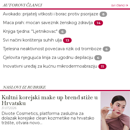
AUTOROVI ČLANCI
svi članci
Avokado: prijatelj vitkosti i borac protiv psorijaze
8
Maca prah: moćan saveznik ženskog zdravlja
14
Knjiga tjedna: "Ljetnikovac"
6
Svi načini korištenja suhih ulja
13
Tjelesna neaktivnost povećava rizik od tromboze
6
Cjelovita njegujuća linija za ugodnu depilaciju
6
Inovativni uređaj za kućnu mikrodermoabraziju
11
NASLOVI IZ RUBRIKE
Kultni korejski make up brend stiže u
Hrvatsku
31.07.2026.
Divote Cosmetics, platforma zaslužna za
dolazak korejske clean kozmetike na hrvatsko
tržište, otvara novo...