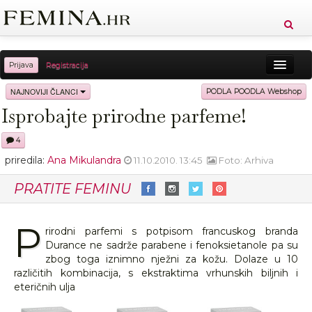
Prijava
Registracija
Sreća
Ljepota
Zdravlje
Vitkost
NAJNOVIJI ČLANCI
PODLA POODLA Webshop
Isprobajte prirodne parfeme!
Moda
Ljubav
Relax
Putovanja
Recepti
4
Proizvodi
Knjige
Cool
priredila:
Ana Mikulandra
11.10.2010. 13:45
Foto: Arhiva
PRATITE FEMINU
P
rirodni parfemi s potpisom francuskog branda
Durance ne sadrže parabene i fenoksietanole pa su
zbog toga iznimno nježni za kožu. Dolaze u 10
različitih kombinacija, s ekstraktima vrhunskih biljnih i
eteričnih ulja