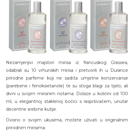
Nezamjenjivi majstori mirisa iz francuskog Grassea,
odabrali su 10 vrhunskih mirisa i pretvorili ih u Durance
prirodne parfeme koji ne sadrža umjetne konzervanse
(parebene i fenoksietanole) te su stoga blagi za tijelo, ali
divni u svojim mirisnim notama. Dolaze u količini od 100
ml, u elegantnoj staklenoj bočici s raspršivačem, unutar
decentne srebrne kutije.
Ovisno o svojim ukusima, možete uživati u originalnim
prirodnim mirisima: