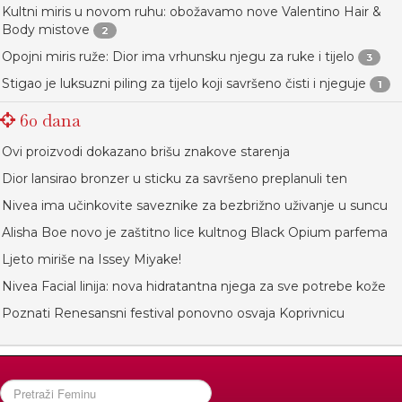
Kultni miris u novom ruhu: obožavamo nove Valentino Hair &
Body mistove
2
Opojni miris ruže: Dior ima vrhunsku njegu za ruke i tijelo
3
Stigao je luksuzni piling za tijelo koji savršeno čisti i njeguje
1
60 dana
Ovi proizvodi dokazano brišu znakove starenja
Dior lansirao bronzer u sticku za savršeno preplanuli ten
Nivea ima učinkovite saveznike za bezbrižno uživanje u suncu
Alisha Boe novo je zaštitno lice kultnog Black Opium parfema
Ljeto miriše na Issey Miyake!
Nivea Facial linija: nova hidratantna njega za sve potrebe kože
Poznati Renesansni festival ponovno osvaja Koprivnicu