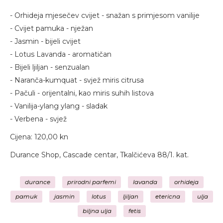
- Orhideja mjesečev cvijet - snažan s primjesom vanilije
- Cvijet pamuka - nježan
- Jasmin - bijeli cvijet
- Lotus Lavanda - aromatičan
- Bijeli ljiljan - senzualan
- Naranča-kumquat - svjež miris citrusa
- Pačuli - orijentalni, kao miris suhih listova
- Vanilija-ylang ylang - sladak
- Verbena - svjež
Cijena: 120,00 kn
Durance Shop, Cascade centar, Tkalčićeva 88/1. kat.
durance
prirodni parfemi
lavanda
orhideja
pamuk
jasmin
lotus
ljiljan
etericna
ulja
biljna ulja
fetis