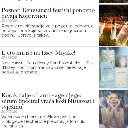
Poznati Renesansni festival ponovno
osvaja Koprivnicu
23.07.2026.
Postoje manifestacije koje posjetite jednom, a
postoje i one kojima se vraćate iz godine u
godinu. Upravo je takav...
Ljeto miriše na Issey Miyake!
23.07.2026.
Novi mirisi L’Eau d’Issey Eau Essentielle i L’Eau
d’Issey Pour Homme Eau Essentielle, koje
potpisuje poznata...
Korak dalje od anti - age njege:
sérum Spectral vraća koži blistavost i
svježinu
20.07.2026.
Vjeran svom biomimetičkom pristupu,
Biologique Recherche predstavlja formulu
kreiranu za...