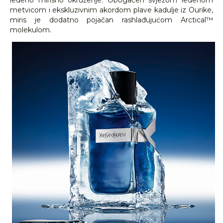
ledeno mirisno okruženje. Obogaćen svježom ledenom
metvicom i ekskluzivnim akordom plave kadulje iz Ourike,
miris je dodatno pojačan rashlađujućom Arctical™
molekulom.