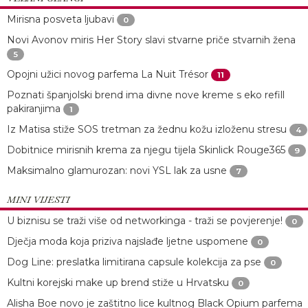
Mirisna posveta ljubavi
0
Novi Avonov miris Her Story slavi stvarne priče stvarnih žena
5
Opojni užici novog parfema La Nuit Trésor
11
Poznati španjolski brend ima divne nove kreme s eko refill
pakiranjima
1
Iz Matisa stiže SOS tretman za žednu kožu izloženu stresu
4
Dobitnice mirisnih krema za njegu tijela Skinlick Rouge365
9
Maksimalno glamurozan: novi YSL lak za usne
7
MINI VIJESTI
U biznisu se traži više od networkinga - traži se povjerenje!
0
Dječja moda koja priziva najslađe ljetne uspomene
0
Dog Line: preslatka limitirana capsule kolekcija za pse
0
Kultni korejski make up brend stiže u Hrvatsku
0
Alisha Boe novo je zaštitno lice kultnog Black Opium parfema