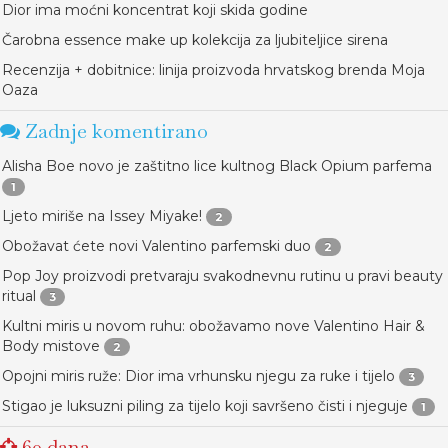
Dior ima moćni koncentrat koji skida godine
Čarobna essence make up kolekcija za ljubiteljice sirena
Recenzija + dobitnice: linija proizvoda hrvatskog brenda Moja
Oaza
Zadnje komentirano
Alisha Boe novo je zaštitno lice kultnog Black Opium parfema
1
Ljeto miriše na Issey Miyake!
2
Obožavat ćete novi Valentino parfemski duo
2
Pop Joy proizvodi pretvaraju svakodnevnu rutinu u pravi beauty
ritual
3
Kultni miris u novom ruhu: obožavamo nove Valentino Hair &
Body mistove
2
Opojni miris ruže: Dior ima vrhunsku njegu za ruke i tijelo
3
Stigao je luksuzni piling za tijelo koji savršeno čisti i njeguje
1
60 dana