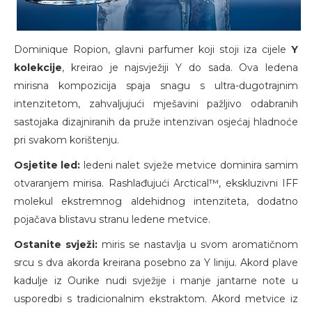
Dominique Ropion, glavni parfumer koji stoji iza cijele
Y
kolekcije
, kreirao je najsvježiji Y do sada. Ova ledena
mirisna kompozicija spaja snagu s ultra-dugotrajnim
intenzitetom, zahvaljujući mješavini pažljivo odabranih
sastojaka dizajniranih da pruže intenzivan osjećaj hladnoće
pri svakom korištenju.
Osjetite led:
ledeni nalet svježe metvice dominira samim
otvaranjem mirisa. Rashlađujući Arctical™, ekskluzivni IFF
molekul ekstremnog aldehidnog intenziteta, dodatno
pojačava blistavu stranu ledene metvice.
Ostanite svježi:
miris se nastavlja u svom aromatičnom
srcu s dva akorda kreirana posebno za Y liniju. Akord plave
kadulje iz Ourike nudi svježije i manje jantarne note u
usporedbi s tradicionalnim ekstraktom. Akord metvice iz