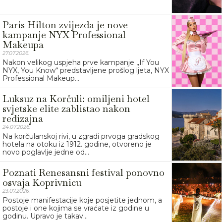
Paris Hilton zvijezda je nove
kampanje NYX Professional
Makeupa
27.07.2026.
Nakon velikog uspjeha prve kampanje „If You
NYX, You Know“ predstavljene prošlog ljeta, NYX
Professional Makeup...
Luksuz na Korčuli: omiljeni hotel
svjetske elite zablistao nakon
redizajna
24.07.2026.
Na korčulanskoj rivi, u zgradi prvoga gradskog
hotela na otoku iz 1912. godine, otvoreno je
novo poglavlje jedne od...
Poznati Renesansni festival ponovno
osvaja Koprivnicu
23.07.2026.
Postoje manifestacije koje posjetite jednom, a
postoje i one kojima se vraćate iz godine u
godinu. Upravo je takav...