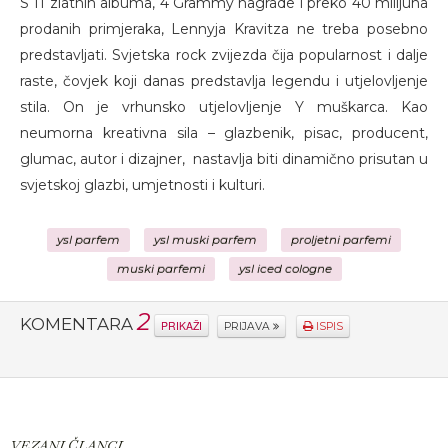
S 11 zlatnih albuma, 4 Grammy nagrade i preko 40 milijuna
prodanih primjeraka, Lennyja Kravitza ne treba posebno
predstavljati. Svjetska rock zvijezda čija popularnost i dalje
raste, čovjek koji danas predstavlja legendu i utjelovljenje
stila. On je vrhunsko utjelovljenje Y muškarca. Kao
neumorna kreativna sila – glazbenik, pisac, producent,
glumac, autor i dizajner, nastavlja biti dinamično prisutan u
svjetskoj glazbi, umjetnosti i kulturi.
ysl parfem
ysl muski parfem
proljetni parfemi
muski parfemi
ysl iced cologne
2
KOMENTARA
PRIKAŽI
PRIJAVA
ISPIS
VEZANI ČLANCI