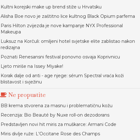
Kultni korejski make up brend stiže u Hrvatsku
Alisha Boe novo je zaštitno lice kultnog Black Opium parfema
Paris Hilton zvijezda je nove kampanje NYX Professional
Makeupa
Luksuz na Korčuli: omiljeni hotel svjetske elite zablistao nakon
redizajna
Poznati Renesansni festival ponovno osvaja Koprivnicu
Ljeto miriše na Issey Miyake!
Korak dalje od anti - age njege: sérum Spectral vraća koži
blistavost i svježinu
Ne propustite
BB krema stvorena za masnu i problematičnu kožu
Recenzija: Bio Beauté by Nuxe roll-on dezodorans
Predstavljen novi hit miris za muškarce: Armani Code
Miris divlje ruže: L'Occitane Rose des Champs