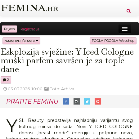
Prijava
Registracija
Sreća
Ljepota
Zdravlje
Vitkost
NAJNOVIJI ČLANCI
PODLA POODLA Webshop
Eskplozija svježine: Y Iced Cologne
Moda
Ljubav
Relax
Putovanja
Recepti
muški parfem savršen je za tople
Proizvodi
Knjige
Cool
dane
2
03.03.2026. 10:00
Foto: Arhiva
PRATITE FEMINU
Y
SL Beauty predstavlja najhladniju varijantu svog
kultnog mirisa do sada. Novi Y ICED COLOGNE
donosi „beast mode“ energiju u potpuno novo,