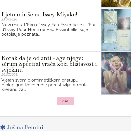
Ljeto miriše na Issey Miyake!
23.07.2026.
Novi mirisi L’Eau d’Issey Eau Essentielle i L’Eau
d’Issey Pour Homme Eau Essentielle, koje
potpisuje poznata...
Korak dalje od anti - age njege:
sérum Spectral vraća koži blistavost i
svježinu
20.07.2026.
Vjeran svom biomimetičkom pristupu,
Biologique Recherche predstavlja formulu
kreiranu za...
više...
Još na Femini