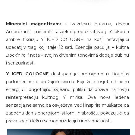
Mineralni magnetizam:
u završnim notama, drveni
Ambroxan i mineralni aspekti prepoznatljivog Y akorda
ambre fiksiraju Y ICED COLOGNE na koži, ostavljajući
upečatljiv trag koji traje 12 sati. Esencija pačulija – kultna
„rock’n’roll“ nota – svojim drvenim tonovima dodaje dubinu
i senzualnost.
Y ICED COLOGNE
dostupan je premijerno u Douglas
parfumerijama, pružajući svima koji žele osjetiti hladnu
energiju i dugotrajnu svježinu priliku da dožive najnoviju
reinterpretaciju kultnog Y mirisa. Ova nova ledena
senzacija ne samo da osvježava, već i inspirira muškarce da
započnu dan s energijom, stilom i hrabrošću, pokazujući da
prava snaga leži u samopouzdanju i individualnosti.