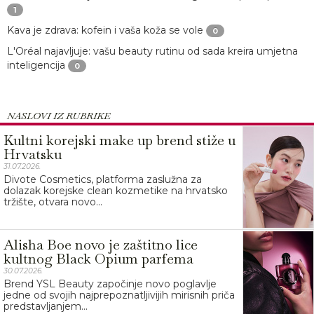
1
Kava je zdrava: kofein i vaša koža se vole
0
L'Oréal najavljuje: vašu beauty rutinu od sada kreira umjetna
inteligencija
0
NASLOVI IZ RUBRIKE
Kultni korejski make up brend stiže u
Hrvatsku
31.07.2026.
Divote Cosmetics, platforma zaslužna za
dolazak korejske clean kozmetike na hrvatsko
tržište, otvara novo...
Alisha Boe novo je zaštitno lice
kultnog Black Opium parfema
30.07.2026.
Brend YSL Beauty započinje novo poglavlje
jedne od svojih najprepoznatljivijih mirisnih priča
predstavljanjem...