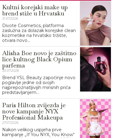
Kultni korejski make up
brend stiže u Hrvatsku
31.07.2026.
Divote Cosmetics, platforma
zaslužna za dolazak korejske clean
kozmetike na hrvatsko tržište,
otvara novo...
Alisha Boe novo je zaštitno
lice kultnog Black Opium
parfema
30.07.2026.
Brend YSL Beauty započinje novo
poglavlje jedne od svojih
najprepoznatljivijih mirisnih priča
predstavljanjem...
Paris Hilton zvijezda je
nove kampanje NYX
Professional Makeupa
27.07.2026.
Nakon velikog uspjeha prve
kampanje „If You NYX, You Know“