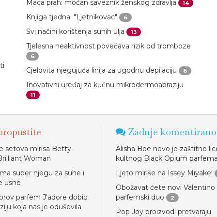
Maca prah: moćan saveznik ženskog zdravlja
14
Knjiga tjedna: "Ljetnikovac"
6
Svi načini korištenja suhih ulja
13
Tjelesna neaktivnost povećava rizik od tromboze
6
ti
Cjelovita njegujuća linija za ugodnu depilaciju
6
Inovativni uređaj za kućnu mikrodermoabraziju
11
ropustite
Zadnje komentirano
e setova mirisa Betty
Alisha Boe novo je zaštitno lic
Brilliant Woman
kultnog Black Opium parfem
ima super njegu za suhe i
Ljeto miriše na Issey Miyake!
e usne
Obožavat ćete novi Valentino
iorov parfem J'adore dobio
parfemski duo
2
iju koja nas je oduševila
Pop Joy proizvodi pretvaraju