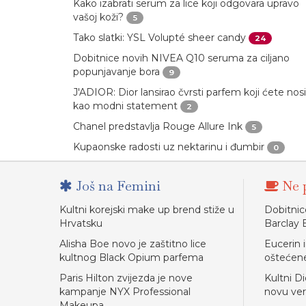
Kako izabrati serum za lice koji odgovara upravo
vašoj koži?
5
Tako slatki: YSL Volupté sheer candy
24
Dobitnice novih NIVEA Q10 seruma za ciljano
popunjavanje bora
9
J'ADIOR: Dior lansirao čvrsti parfem koji ćete nosi
kao modni statement
2
Chanel predstavlja Rouge Allure Ink
5
Kupaonske radosti uz nektarinu i đumbir
0
Još na Femini
Ne p
Kultni korejski make up brend stiže u
Dobitnic
Hrvatsku
Barclay 
Alisha Boe novo je zaštitno lice
Eucerin 
kultnog Black Opium parfema
oštećen
Paris Hilton zvijezda je nove
Kultni D
kampanje NYX Professional
novu verz
Makeupa