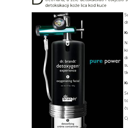
detoksikaciji kože lica kod kuće
S
d
K
N
k
d
s
tk
K
S
t
ču
C