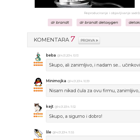
Reproduciranje i objavljivanje sadr
dr brandt
dr brandt detoxygen
detok
7
KOMENTARA
PRIJAVA
beba
@14.01.2014. 10:13
Skupo, ali zanimljivo, i nadam se... učinkovito
Minimojka
@14.01.2014. 10:39
Nisam nikad čula za ovu firmu, zanimljivo, 
kejt
@14.01.2014. 11:32
Skupo, a sigurno i dobro!
lile
@14.01.2014. 11:55