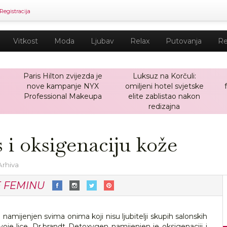
Registracija
Vitkost
Moda
Ljubav
Relax
Putovanja
Re
Paris Hilton zvijezda je
Luksuz na Korčuli:
nove kampanje NYX
omiljeni hotel svjetske
a
Professional Makeupa
elite zablistao nakon
redizajna
 i oksigenaciju kože
Arhiva
E FEMINU
namijenjen svima onima koji nisu ljubitelji skupih salonskih
 svoje lice. Dr.brandt Detoxygen namijenjen je oksigenaciji i