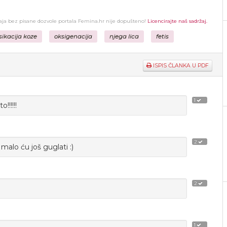
žaja bez pisane dozvole portala Femina.hr nije dopušteno!
Licencirajte naš sadržaj.
sikacija koze
oksigenacija
njega lica
fetis
ISPIS ČLANKA U PDF
1
!!!!!!
2
malo ću još guglati :)
2
1