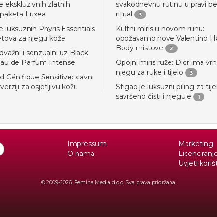
e ekskluzivnih zlatnih
svakodnevnu rutinu u pravi b
 paketa Luxea
ritual
3
e luksuznih Phyris Essentials
Kultni miris u novom ruhu:
etova za njegu kože
obožavamo nove Valentino Ha
Body mistove
2
dvažni i senzualni uz Black
au de Parfum Intense
Opojni miris ruže: Dior ima vr
njegu za ruke i tijelo
3
 Génifique Sensitive: slavni
erziji za osjetljivu kožu
Stigao je luksuzni piling za tije
savršeno čisti i njeguje
1
Impressum
Marketing
O nama
Licenciranj
Uvjeti koriš
© 2009-2026. Femina Media d.o.o. Sva prava pridržana.