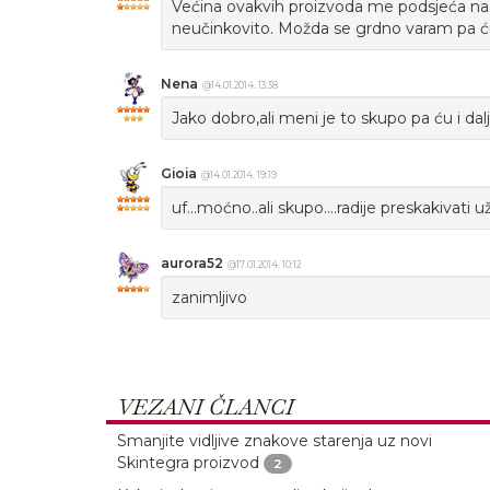
Većina ovakvih proizvoda me podsjeća na 
neučinkovito. Možda se grdno varam pa ću 
Nena
@14.01.2014. 13:38
Jako dobro,ali meni je to skupo pa ću i dalje
Gioia
@14.01.2014. 19:19
uf...moćno..ali skupo....radije preskakivati u
aurora52
@17.01.2014. 10:12
zanimljivo
VEZANI ČLANCI
Smanjite vidljive znakove starenja uz novi
Skintegra proizvod
2