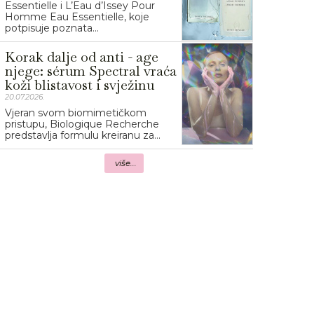
Essentielle i L’Eau d’Issey Pour
Homme Eau Essentielle, koje
potpisuje poznata...
Korak dalje od anti - age
njege: sérum Spectral vraća
koži blistavost i svježinu
20.07.2026.
Vjeran svom biomimetičkom
pristupu, Biologique Recherche
predstavlja formulu kreiranu za...
više...