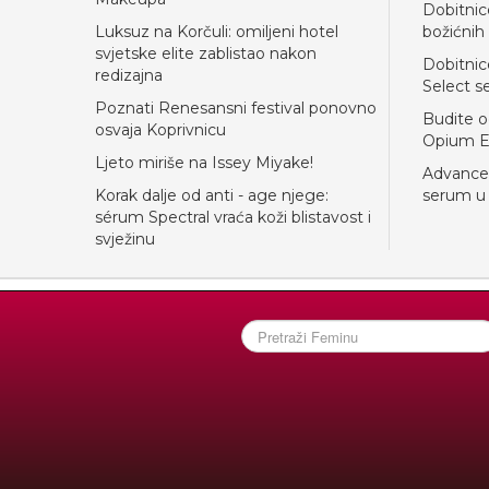
Dobitnic
Luksuz na Korčuli: omiljeni hotel
božićnih
svjetske elite zablistao nakon
Dobitnic
redizajna
Select s
Poznati Renesansni festival ponovno
Budite o
osvaja Koprivnicu
Opium E
Ljeto miriše na Issey Miyake!
Advanced
Korak dalje od anti - age njege:
serum u v
sérum Spectral vraća koži blistavost i
svježinu