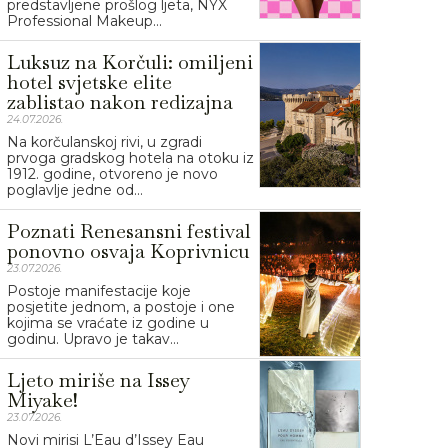
predstavljene prošlog ljeta, NYX
Professional Makeup...
Luksuz na Korčuli: omiljeni
hotel svjetske elite
zablistao nakon redizajna
24.07.2026.
Na korčulanskoj rivi, u zgradi
prvoga gradskog hotela na otoku iz
1912. godine, otvoreno je novo
poglavlje jedne od...
Poznati Renesansni festival
ponovno osvaja Koprivnicu
23.07.2026.
Postoje manifestacije koje
posjetite jednom, a postoje i one
kojima se vraćate iz godine u
godinu. Upravo je takav...
Ljeto miriše na Issey
Miyake!
23.07.2026.
Novi mirisi L’Eau d’Issey Eau