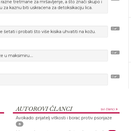
razne tretmane za mršavljenje, a što znači skupo i
za kaznu biti uskraćena za detoksikaciju lica.
3
 šetati i probati što više kisika uhvatiti na kožu.
0
že u maksimiru....
0
AUTOROVI ČLANCI
svi članci
Avokado: prijatelj vitkosti i borac protiv psorijaze
8