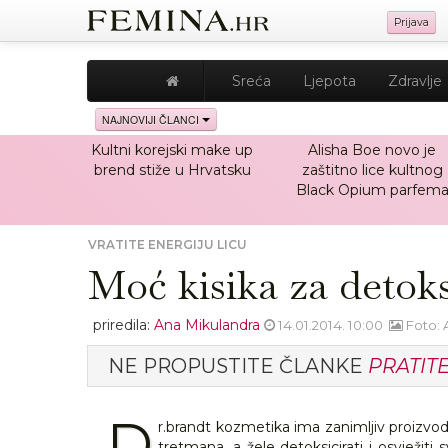
Prijava
Sreća
Ljepota
Zdravlje
NAJNOVIJI ČLANCI
Kultni korejski make up
Alisha Boe novo je
brend stiže u Hrvatsku
zaštitno lice kultnog
Black Opium parfem
VRATITE ENERGIJU LICU
Moć kisika za detoks
priredila:
Ana Mikulandra
14.01.2014. 10:00
Foto: 
NE PROPUSTITE ČLANKE
PRATIT
D
r.brandt kozmetika ima zanimljiv proizvod 
tretmana, a žele detoksicirati i osvježiti