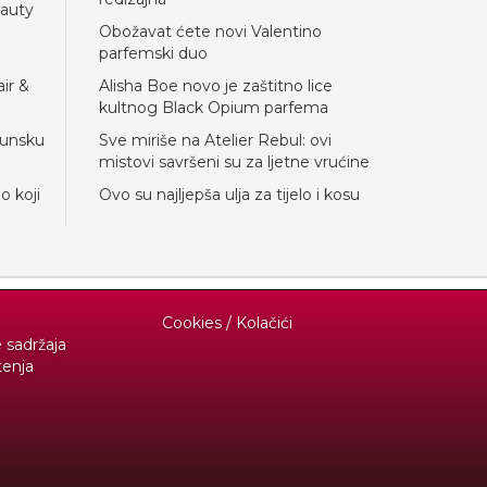
eauty
Obožavat ćete novi Valentino
parfemski duo
ir &
Alisha Boe novo je zaštitno lice
kultnog Black Opium parfema
hunsku
Sve miriše na Atelier Rebul: ovi
mistovi savršeni su za ljetne vrućine
lo koji
Ovo su najljepša ulja za tijelo i kosu
Cookies / Kolačići
e sadržaja
tenja