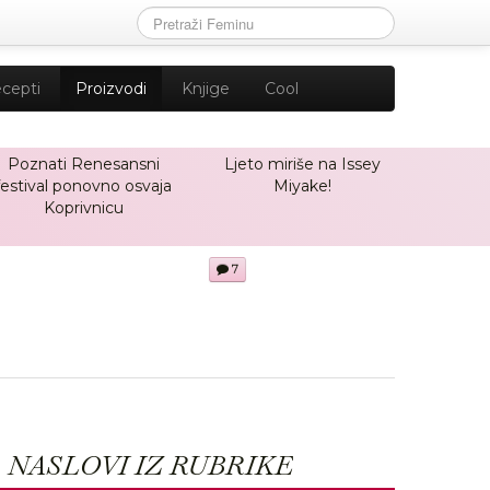
cepti
Proizvodi
Knjige
Cool
Poznati Renesansni
Ljeto miriše na Issey
festival ponovno osvaja
Miyake!
Koprivnicu
7
NASLOVI IZ RUBRIKE