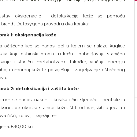
ustav oksigenacije i detoksikacije kože se pomoću
r.brandt Detoxygena provodi u dva koraka:
orak 1: oksigenacija kože
a očišćeno lice se nanosi gel u kojem se nalaze kuglice
isika koje dubinski prodiru u kožu i poboljšavaju stanično
isanje i stanični metabolizam. Također, vraćaju energiju
uhoj i umornoj koži te pospješuju i zacjeljivanje oštećenog
iva.
orak 2: detoksikacija i zaštita kože
erum se nanosi nakon 1. koraka i čini sljedeće - neutralizira
oksine, detoksicira stanice kože, štiti od vanjskih utjecaja i
va čišći, zdraviji i svježiji ten.
ijena: 690,00 kn