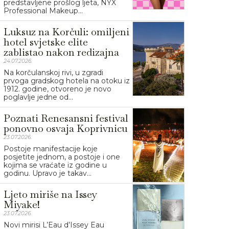
predstavljene prošlog ljeta, NYX
Professional Makeup...
Luksuz na Korčuli: omiljeni
hotel svjetske elite
zablistao nakon redizajna
24.07.2026.
Na korčulanskoj rivi, u zgradi
prvoga gradskog hotela na otoku iz
1912. godine, otvoreno je novo
poglavlje jedne od...
Poznati Renesansni festival
ponovno osvaja Koprivnicu
23.07.2026.
Postoje manifestacije koje
posjetite jednom, a postoje i one
kojima se vraćate iz godine u
godinu. Upravo je takav...
Ljeto miriše na Issey
Miyake!
23.07.2026.
Novi mirisi L’Eau d’Issey Eau