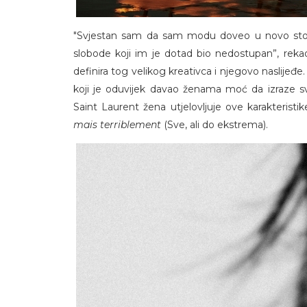
"Svjestan sam da sam modu doveo u novo stol
slobode koji im je dotad bio nedostupan”, rekao 
definira tog velikog kreativca i njegovo naslijeđ
koji je oduvijek davao ženama moć da izraze svo
Saint Laurent žena utjelovljuje ove karakteristi
mais terriblement
(Sve, ali do ekstrema).