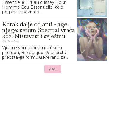
Essentielle i L’Eau d’Issey Pour
Homme Eau Essentielle, koje
potpisuje poznata...
Korak dalje od anti - age
njege: sérum Spectral vraća
koži blistavost i svježinu
20.07.2026.
Vjeran svom biomimetičkom
pristupu, Biologique Recherche
predstavlja formulu kreiranu za...
više...