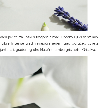
, vanilijski te začinski s tragom dima". Omamljujući senzualni
 Libre Intense ujedinjavajući medeni trag gorućeg cvijeta
jantara, izgrađenog oko klasične ambergris note, Grisalva.