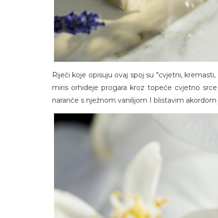
Riječi koje opisuju ovaj spoj su "cvjetni, kremasti
miris orhideje progara kroz topeće cvjetno srce
naranče s nježnom vanilijom I blistavim akordom 