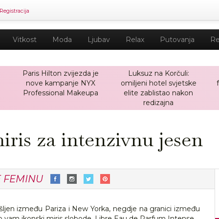
Registracija
Vitkost
Moda
Ljubav
Relax
Putovanja
Re
Paris Hilton zvijezda je
Luksuz na Korčuli:
nove kampanje NYX
omiljeni hotel svjetske
a
Professional Makeupa
elite zablistao nakon
redizajna
miris za intenzivnu jesen
E FEMINU
šljen između Pariza i New Yorka, negdje na granici između
o vam ikonski miris slobode, Libre Eau de Parfum Intense