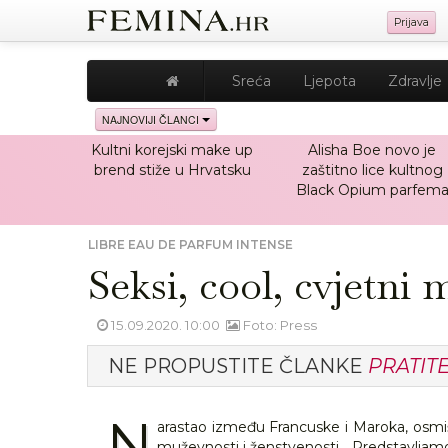
Prijava
Sreća
Ljepota
Zdravlje
NAJNOVIJI ČLANCI
Kultni korejski make up
Alisha Boe novo je
brend stiže u Hrvatsku
zaštitno lice kultnog
Black Opium parfem
LIBRE EAU DE PARFUM INTENSE
Seksi, cool, cvjetni 
15.09.2020. 10:00
Foto: Press
NE PROPUSTITE ČLANKE
PRATIT
N
arastao između Francuske i Maroka, osmi
muževnosti i ženstvenosti... Predstavljam