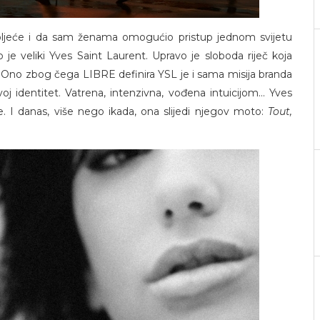
jeće i da sam ženama omogućio pristup jednom svijetu
je veliki Yves Saint Laurent. Upravo je sloboda riječ koja
e. Ono zbog čega LIBRE definira YSL je i sama misija branda
j identitet. Vatrena, intenzivna, vođena intuicijom… Yves
ke. I danas, više nego ikada, ona slijedi njegov moto:
Tout,