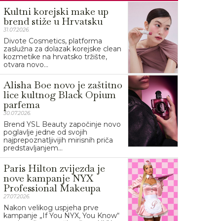
Kultni korejski make up
brend stiže u Hrvatsku
31.07.2026.
Divote Cosmetics, platforma
zaslužna za dolazak korejske clean
kozmetike na hrvatsko tržište,
otvara novo...
Alisha Boe novo je zaštitno
lice kultnog Black Opium
parfema
30.07.2026.
Brend YSL Beauty započinje novo
poglavlje jedne od svojih
najprepoznatljivijih mirisnih priča
predstavljanjem...
Paris Hilton zvijezda je
nove kampanje NYX
Professional Makeupa
27.07.2026.
Nakon velikog uspjeha prve
kampanje „If You NYX, You Know“