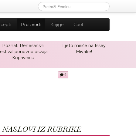
cepti
Proizvodi
Knjige
Cool
Poznati Renesansni
Ljeto miriše na Issey
festival ponovno osvaja
Miyake!
Koprivnicu
4
NASLOVI IZ RUBRIKE