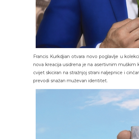
Francis Kurkdjian otvara novo poglavlje u kolekci
nova kreacija usidrena je na asertivnim muškim k
cvijet skiciran na stražnjoj strani naljepnice i c
prevodi snažan muževan identitet.