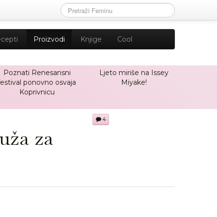
cepti
Proizvodi
Knjige
Cool
Poznati Renesansni
Ljeto miriše na Issey
festival ponovno osvaja
Miyake!
Koprivnicu
4
ruža za