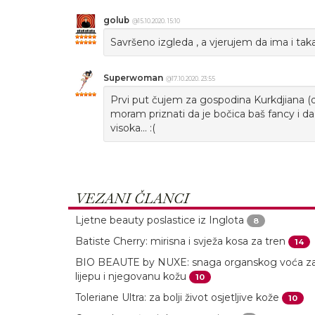
golub
@15.10.2020. 15:10
Savršeno izgleda , a vjerujem da ima i taka
Superwoman
@17.10.2020. 23:55
Prvi put čujem za gospodina Kurkdjiana (do
moram priznati da je bočica baš fancy i da s
visoka... :(
VEZANI ČLANCI
Ljetne beauty poslastice iz Inglota
8
Batiste Cherry: mirisna i svježa kosa za tren
14
BIO BEAUTE by NUXE: snaga organskog voća z
lijepu i njegovanu kožu
10
Toleriane Ultra: za bolji život osjetljive kože
10