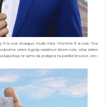
ji À la rose stvarajući muški miris: l’Homme À la rose. Ova
odovima: zeleni logotip nadahnut lišćem ruže, oštar zeleni
inčana kapa koja ne samo da podsjeća na pariške krovove, već i