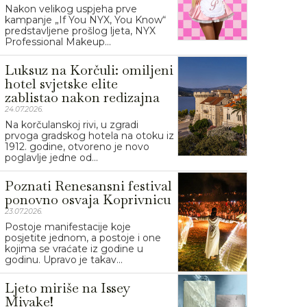
Nakon velikog uspjeha prve
kampanje „If You NYX, You Know“
predstavljene prošlog ljeta, NYX
Professional Makeup...
Luksuz na Korčuli: omiljeni
hotel svjetske elite
zablistao nakon redizajna
24.07.2026.
Na korčulanskoj rivi, u zgradi
prvoga gradskog hotela na otoku iz
1912. godine, otvoreno je novo
poglavlje jedne od...
Poznati Renesansni festival
ponovno osvaja Koprivnicu
23.07.2026.
Postoje manifestacije koje
posjetite jednom, a postoje i one
kojima se vraćate iz godine u
godinu. Upravo je takav...
Ljeto miriše na Issey
Miyake!