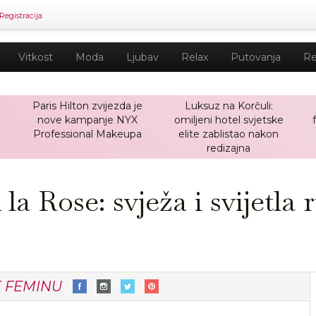
Registracija
Vitkost
Moda
Ljubav
Relax
Putovanja
Re
Paris Hilton zvijezda je
Luksuz na Korčuli:
nove kampanje NYX
omiljeni hotel svjetske
a
Professional Makeupa
elite zablistao nakon
redizajna
Rose: svježa i svijetla 
E FEMINU