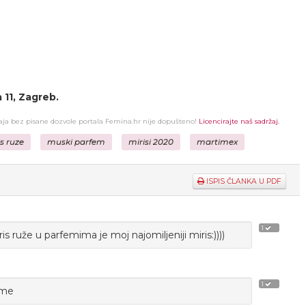
 11, Zagreb.
žaja bez pisane dozvole portala Femina.hr nije dopušteno!
Licencirajte naš sadržaj.
s ruze
muski parfem
mirisi 2020
martimex
ISPIS ČLANKA U PDF
1
 miris ruže u parfemima je moj najomiljeniji miris:))))
1
eme