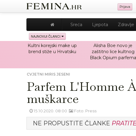
Prijava
Sreća
Ljepota
Zdravlje
NAJNOVIJI ČLANCI
Kultni korejski make up
Alisha Boe novo je
brend stiže u Hrvatsku
zaštitno lice kultnog
Black Opium parfem
CVJETNI MIRIS JESENI
Parfem L'Homme À la 
muškarce
15.10.2020. 08:00
Foto: Press
NE PROPUSTITE ČLANKE
PRATIT