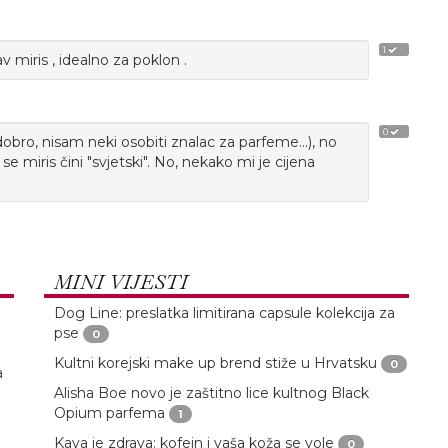
1
v miris , idealno za poklon .
0
bro, nisam neki osobiti znalac za parfeme...), no
e miris čini "svjetski". No, nekako mi je cijena
MINI VIJESTI
Dog Line: preslatka limitirana capsule kolekcija za
pse
0
Kultni korejski make up brend stiže u Hrvatsku
0
a
Alisha Boe novo je zaštitno lice kultnog Black
Opium parfema
1
Kava je zdrava: kofein i vaša koža se vole
0