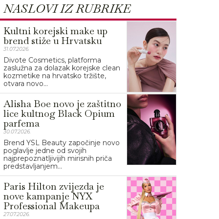
NASLOVI IZ RUBRIKE
Kultni korejski make up
brend stiže u Hrvatsku
31.07.2026.
Divote Cosmetics, platforma
zaslužna za dolazak korejske clean
kozmetike na hrvatsko tržište,
otvara novo...
Alisha Boe novo je zaštitno
lice kultnog Black Opium
parfema
30.07.2026.
Brend YSL Beauty započinje novo
poglavlje jedne od svojih
najprepoznatljivijih mirisnih priča
predstavljanjem...
Paris Hilton zvijezda je
nove kampanje NYX
Professional Makeupa
27.07.2026.