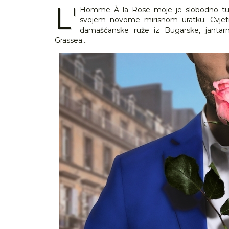
L'
Homme À la Rose moje je slobodno tuma
svojem novome mirisnom uratku. Cvjetn
damašćanske ruže iz Bugarske, jantarn
Grassea…