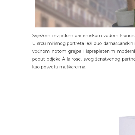
Svježom i svijetlom parfemskom vodom Francis 
U srcu mirisnog portreta leži duo damašćanskih ru
voćnom notom grejpa i isprepletenim modernim
poput odjeka À la rose, svog ženstvenog partne
kao posvetu muškarcima.