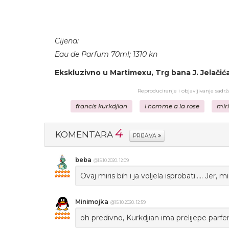
Cijena:
Eau de Parfum 70ml; 1310 kn
Ekskluzivno u Martimexu, Trg bana J. Jelačića
Reproduciranje i objavljivanje sadr
francis kurkdjian
l homme a la rose
miri
4
KOMENTARA
PRIJAVA
beba
@15.10.2020. 12:09
Ovaj miris bih i ja voljela isprobati..... Jer,
Minimojka
@15.10.2020. 12:59
oh predivno, Kurkdjian ima prelijepe parf