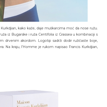
Kurkdjian, kako kaže, daje muškarcima moć da nose ružu.
ža iz Bugarske i ruža Centifolia iz Grassea u kombinaciji s
 drvenim akordom. Logotip sadrži dodir ružičaste boje,
ra. Na kraju, l’Homme je rukom napisao Francis Kurkdjian,