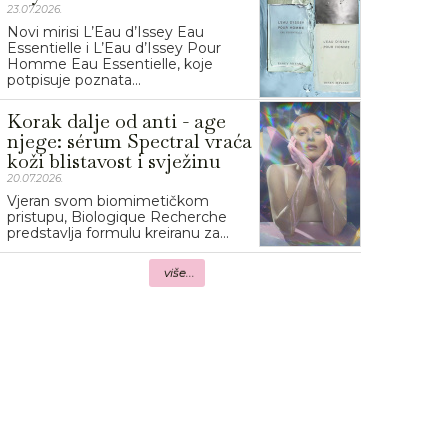
23.07.2026.
Novi mirisi L’Eau d’Issey Eau
Essentielle i L’Eau d’Issey Pour
Homme Eau Essentielle, koje
potpisuje poznata...
Korak dalje od anti - age
njege: sérum Spectral vraća
koži blistavost i svježinu
20.07.2026.
Vjeran svom biomimetičkom
pristupu, Biologique Recherche
predstavlja formulu kreiranu za...
više...