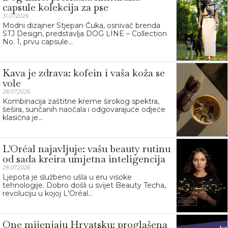
capsule kolekcija za pse
31.07.2026.
Modni dizajner Stjepan Čuka, osnivač brenda
STJ Design, predstavlja DOG LINE – Collection
No. 1, prvu capsule...
Kava je zdrava: kofein i vaša koža se
vole
28.07.2026.
Kombinacija zaštitne kreme širokog spektra,
šešira, sunčanih naočala i odgovarajuće odjeće
klasična je...
L'Oréal najavljuje: vašu beauty rutinu
od sada kreira umjetna inteligencija
28.07.2026.
Ljepota je službeno ušla u eru visoke
tehnologije. Dobro došli u svijet Beauty Techa,
revoluciju u kojoj L'Oréal...
One mijenjaju Hrvatsku: proglašena