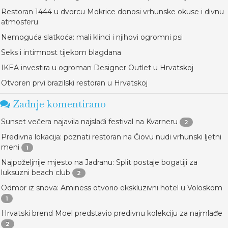
Restoran 1444 u dvorcu Mokrice donosi vrhunske okuse i divnu
atmosferu
Nemoguća slatkoća: mali klinci i njihovi ogromni psi
Seks i intimnost tijekom blagdana
IKEA investira u ogroman Designer Outlet u Hrvatskoj
Otvoren prvi brazilski restoran u Hrvatskoj
Zadnje komentirano
Sunset večera najavila najslađi festival na Kvarneru
2
Predivna lokacija: poznati restoran na Čiovu nudi vrhunski ljetni
meni
1
Najpoželjnije mjesto na Jadranu: Split postaje bogatiji za
luksuzni beach club
2
Odmor iz snova: Aminess otvorio ekskluzivni hotel u Voloskom
1
Hrvatski brend Moel predstavio predivnu kolekciju za najmlađe
2