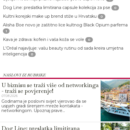
Dog Line: preslatka limitirana capsule kolekcija za pse
0
Kultni korejski make up brend stiže u Hrvatsku
0
Alisha Boe novo je zaštitno lice kultnog Black Opium parfema
1
Kava je zdrava: kofein i vaša koža se vole
0
L'Oréal najavljuje: vašu beauty rutinu od sada kreira umjetna
inteligencija
0
NASLOVI IZ RUBRIKE
U biznisu se traži više od networkinga
- traži se povjerenje!
07.08.2026.
Godinama je poslovni svijet vjerovao da se
uspjeh gradi širenjem mreže kontakata -
networkingom. Upoznaj prave...
Dog Line: preslatka limitirana