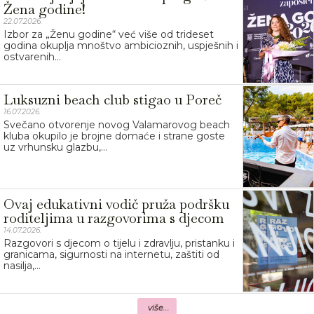
Žena godine!
22.07.2026.
Izbor za „Ženu godine“ već više od trideset
godina okuplja mnoštvo ambicioznih, uspješnih i
ostvarenih...
Luksuzni beach club stigao u Poreč
16.07.2026.
Svečano otvorenje novog Valamarovog beach
kluba okupilo je brojne domaće i strane goste
uz vrhunsku glazbu,...
Ovaj edukativni vodič pruža podršku
roditeljima u razgovorima s djecom
14.07.2026.
Razgovori s djecom o tijelu i zdravlju, pristanku i
granicama, sigurnosti na internetu, zaštiti od
nasilja,...
više...