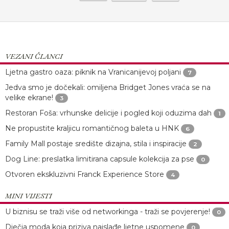
VEZANI ČLANCI
Ljetna gastro oaza: piknik na Vranicanijevoj poljani
7
Jedva smo je dočekali: omiljena Bridget Jones vraća se na
velike ekrane!
3
Restoran Foša: vrhunske delicije i pogled koji oduzima dah
1
Ne propustite kraljicu romantičnog baleta u HNK
6
Family Mall postaje središte dizajna, stila i inspiracije
2
Dog Line: preslatka limitirana capsule kolekcija za pse
0
Otvoren ekskluzivni Franck Experience Store
4
MINI VIJESTI
U biznisu se traži više od networkinga - traži se povjerenje!
0
Dječja moda koja priziva najslađe ljetne uspomene
0