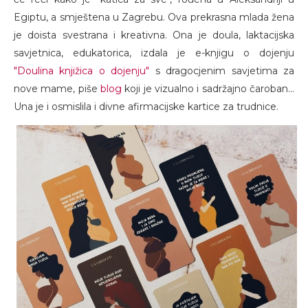
Egiptu, a smještena u Zagrebu. Ova prekrasna mlada žena
je doista svestrana i kreativna. Ona je doula, laktacijska
savjetnica, edukatorica, izdala je e-knjigu o dojenju
"Doulina knjižica o dojenju"
s dragocjenim savjetima za
nove mame, piše
blog
koji je vizualno i sadržajno čaroban...
Una je i osmislila i divne afirmacijske kartice za trudnice.