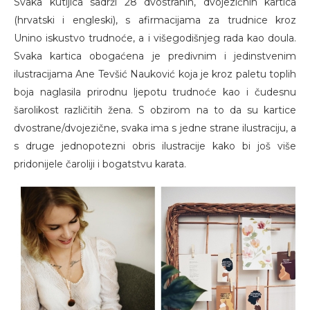
Svaka kutijica sadrži 28 dvostranih, dvojezičnih kartica
(hrvatski i engleski), s afirmacijama za trudnice kroz
Unino iskustvo trudnoće, a i višegodišnjeg rada kao doula.
Svaka kartica obogaćena je predivnim i jedinstvenim
ilustracijama Ane Tevšić Nauković koja je kroz paletu toplih
boja naglasila prirodnu ljepotu trudnoće kao i čudesnu
šarolikost različitih žena. S obzirom na to da su kartice
dvostrane/dvojezične, svaka ima s jedne strane ilustraciju, a
s druge jednopotezni obris ilustracije kako bi još više
pridonijele čaroliji i bogatstvu karata.