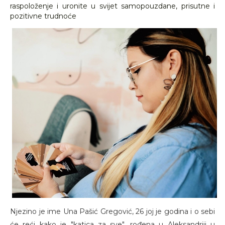
raspoloženje i uronite u svijet samopouzdane, prisutne i
pozitivne trudnoće
Njezino je ime Una Pašić Gregović, 26 joj je godina i o sebi
će reći kako je "katica za sve", rođena u Aleksandriji u