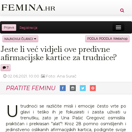
Prijava
Registracija
Sreća
Ljepota
Zdravlje
Vitkost
NAJNOVIJI ČLANCI
PODLA POODLA Webshop
Jeste li već vidjeli ove predivne
Moda
Ljubav
Relax
Putovanja
Recepti
afirmacijske kartice za trudnice?
Proizvodi
Knjige
Cool
7
02.06.2021. 10:00
Foto: Ana Surač
PRATITE FEMINU
U
trudnoći se različite misli i emocije često vrte po
glavi i teško ih je fokusirati i zaista uživati u
trenutku, zato je Una Pašić Gregović osmislila
praktičan i prekrasan "alat"! Kroz 28 pomno osmišljenih i
jedinstveno oslikanih afirmacijskih kartica, podignite svoje