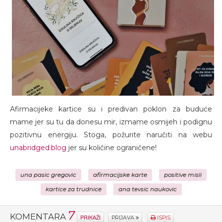
Afirmacijeke kartice su i predivan poklon za buduće
mame jer su tu da donesu mir, izmame osmijeh i podignu
pozitivnu energiju. Stoga, požurite naručiti na webu
unabridged.blog
jer su količine ograničene!
una pasic gregovic
afirmacijske karte
positive misli
kartice za trudnice
ana tevsic naukovic
7
KOMENTARA
PRIKAŽI
PRIJAVA
ISPIS