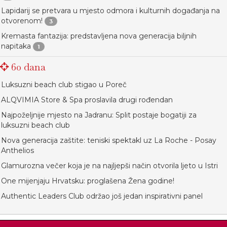
Lapidarij se pretvara u mjesto odmora i kulturnih događanja na
otvorenom!
3
Kremasta fantazija: predstavljena nova generacija biljnih
napitaka
1
60 dana
Luksuzni beach club stigao u Poreč
ALQVIMIA Store & Spa proslavila drugi rođendan
Najpoželjnije mjesto na Jadranu: Split postaje bogatiji za
luksuzni beach club
Nova generacija zaštite: teniski spektakl uz La Roche - Posay
Anthelios
Glamurozna večer koja je na najljepši način otvorila ljeto u Istri
One mijenjaju Hrvatsku: proglašena Žena godine!
Authentic Leaders Club održao još jedan inspirativni panel