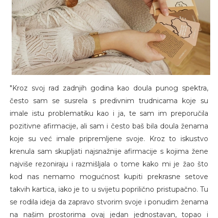
"Kroz svoj rad zadnjih godina kao doula punog spektra,
često sam se susrela s predivnim trudnicama koje su
imale istu problematiku kao i ja, te sam im preporučila
pozitivne afirmacije, ali sam i često baš bila doula ženama
koje su već imale pripremljene svoje. Kroz to iskustvo
krenula sam skupljati najsnažnije afirmacije s kojima žene
najviše rezoniraju i razmišljala o tome kako mi je žao što
kod nas nemamo mogućnost kupiti prekrasne setove
takvih kartica, iako je to u svijetu poprilično pristupačno. Tu
se rodila ideja da zapravo stvorim svoje i ponudim ženama
na našim prostorima ovaj jedan jednostavan, topao i