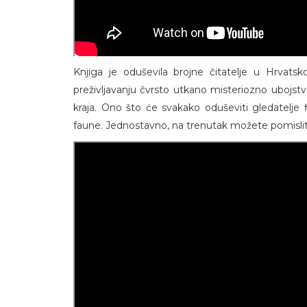
Knjiga je oduševila brojne čitatelje u Hrvatsko
preživljavanju čvrsto utkano misteriozno ubojst
kraja. Ono što će svakako oduševiti gledatelje f
faune. Jednostavno, na trenutak možete pomislit