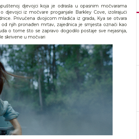
napuštenoj djevojci koja je odrasla u opasnim močvarama
 djevojci iz močvare proganjale Barkley Cove, izolirajući
ednice. Privučena dvojicom mladića iz grada, Kya se otvara
n od njih pronađen mrtav, zajednica je smjesta označi kao
suda o tome što se zapravo dogodilo postaje sve nejasnija,
ale skrivene u močvari