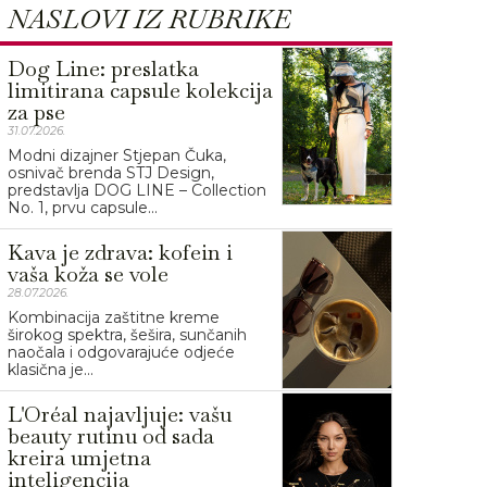
NASLOVI IZ RUBRIKE
Dog Line: preslatka
limitirana capsule kolekcija
za pse
31.07.2026.
Modni dizajner Stjepan Čuka,
osnivač brenda STJ Design,
predstavlja DOG LINE – Collection
No. 1, prvu capsule...
Kava je zdrava: kofein i
vaša koža se vole
28.07.2026.
Kombinacija zaštitne kreme
širokog spektra, šešira, sunčanih
naočala i odgovarajuće odjeće
klasična je...
L'Oréal najavljuje: vašu
beauty rutinu od sada
kreira umjetna
inteligencija