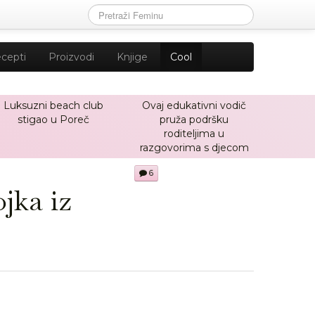
cepti
Proizvodi
Knjige
Cool
Luksuzni beach club
Ovaj edukativni vodič
stigao u Poreč
pruža podršku
roditeljima u
razgovorima s djecom
6
jka iz