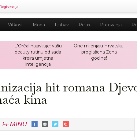
Registracija
Vitkost
Moda
Ljubav
Relax
Putovanja
Re
i
L'Oréal najavljuje: vašu
One mijenjaju Hrvatsku:
beauty rutinu od sada
proglašena Žena
kreira umjetna
godine!
inteligencija
izacija hit romana Djevo
maća kina
E FEMINU