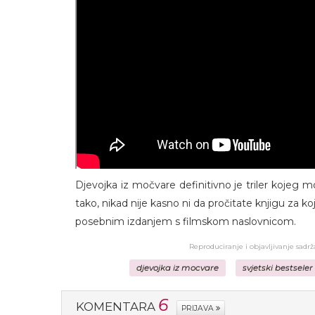
Djevojka iz močvare definitivno je triler kojeg m
tako, nikad nije kasno ni da pročitate knjigu za k
posebnim izdanjem s filmskom naslovnicom.
Reproduciranje i objavljivanje sadr
djevojka iz mocvare
svjetski bestseler
6
KOMENTARA
PRIJAVA