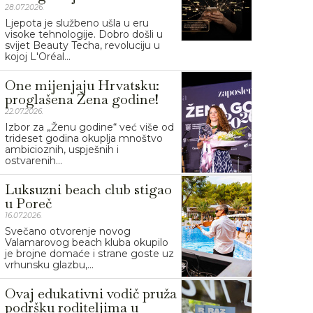
28.07.2026.
Ljepota je službeno ušla u eru
visoke tehnologije. Dobro došli u
svijet Beauty Techa, revoluciju u
kojoj L'Oréal...
One mijenjaju Hrvatsku:
proglašena Žena godine!
22.07.2026.
Izbor za „Ženu godine“ već više od
trideset godina okuplja mnoštvo
ambicioznih, uspješnih i
ostvarenih...
Luksuzni beach club stigao
u Poreč
16.07.2026.
Svečano otvorenje novog
Valamarovog beach kluba okupilo
je brojne domaće i strane goste uz
vrhunsku glazbu,...
Ovaj edukativni vodič pruža
podršku roditeljima u