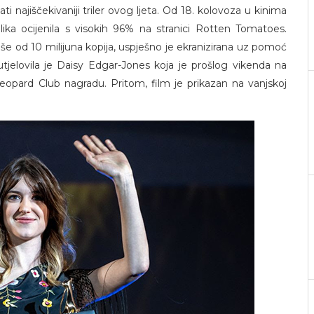
 najiščekivaniji triler ovog ljeta. Od 18. kolovoza u kinima
ika ocijenila s visokih 96% na stranici Rotten Tomatoes.
še od 10 milijuna kopija, uspješno je ekranizirana uz pomoć
utjelovila je Daisy Edgar-Jones koja je prošlog vikenda na
Leopard Club nagradu. Pritom, film je prikazan na vanjskoj