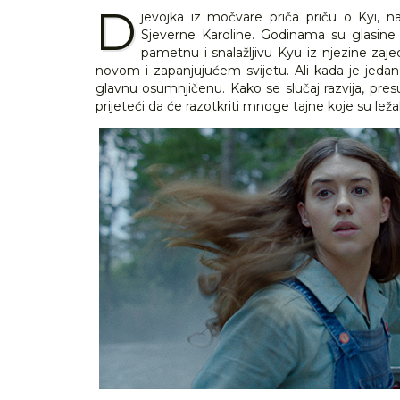
D
jevojka iz močvare priča priču o Kyi, 
Sjeverne Karoline. Godinama su glasine o
pametnu i snalažljivu Kyu iz njezine zaj
novom i zapanjujućem svijetu. Ali kada je jeda
glavnu osumnjičenu. Kako se slučaj razvija, pre
prijeteći da će razotkriti mnoge tajne koje su lež