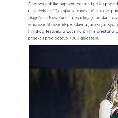
Domaća publika napokon će imati priliku pogledati
nas očekuje "Djevojka iz močvare" koju je publ
Uspješnica New York Timesa, koja je prodana u vi
vrhunske filmske ekipe. Glavnu junakinju, Kyu, 
filmskog festivalu u Locarnu primila prestižnu 
projekciji pred gotovo 7000 gledatelja.