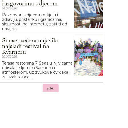
razgovorima s djecom
14.07.2026.
Razgovori s djecom o tijelu i
zdravlju, pristanku i granicama,
sigurnosti na internetu, zaštiti od
nasilja,...
Sunset večera najavila
najslađi festival na
Kvarneru
10.07.2026.
Terasa restorana 7 Seas u Njivicama
odisala je ljetnim šarmom i
atmosferom, uz zvukove cvrčaka i
zalazak sunca....
više...