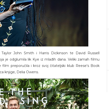
u Taylor John Smith i Harris Dickinson te David Russell
oja je odglumila lik Kye iz mlađih dana. Veliki zamah filmu
film preporučila i kroz svoj čitateljski klub Reese's Book
ica knjige, Delia Owens.