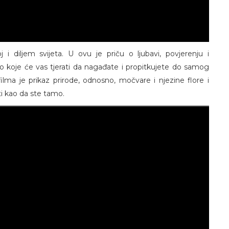
j i diljem svijeta. U ovu je priču o ljubavi, povjerenju i
vo koje će vas tjerati da nagađate i propitkujete do samog
ilma je prikaz prirode, odnosno, močvare i njezine flore i
i kao da ste tamo.