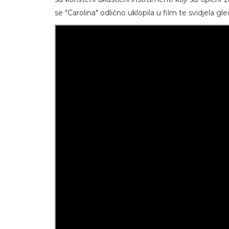
se "Carolina" odlično uklopila u film te svidjela gle