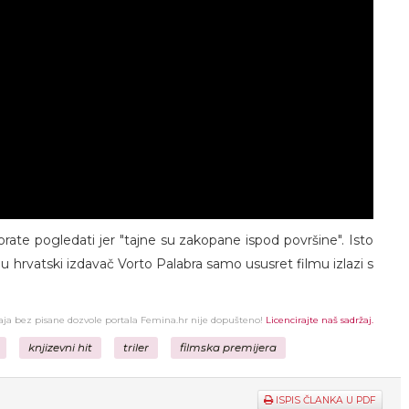
orate pogledati jer "tajne su zakopane ispod površine". Isto
oju hrvatski izdavač Vorto Palabra samo ususret filmu izlazi s
žaja bez pisane dozvole portala Femina.hr nije dopušteno!
Licencirajte naš sadržaj.
knjizevni hit
triler
filmska premijera
ISPIS ČLANKA U PDF