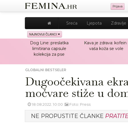
Prijava
Sreća
Ljepota
Zdravlje
NAJNOVIJI ČLANCI
Dog Line: preslatka
Kava je zdrava: kofein 
limitirana capsule
vaša koža se vole
kolekcija za pse
GLOBALNI BESTSELER
Dugoočekivana ekran
močvare stiže u do
18.08.2022. 10:00
Foto: Press
NE PROPUSTITE ČLANKE
PRATIT