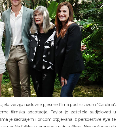
a cijelu verziju naslovne pjesme filma pod nazivom "Carolina".
ma filmska adaptacija, Taylor je zaželjela sudjelovati u
esma je sadržajem i pričom otpjevana iz perspektive Kye te
 za američki folklor iz vremena radnje filma. Nije ni čudno da