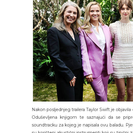
Nakon posljednjeg trailera Taylor Swift je objavil
Oduševljena knjigom te saznajući da se pripre
soundtracku za kojeg je napisala ovu baladu. Pj
su korišteni akustični instrumenti koji su tipični