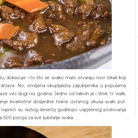
tu, dokazuje i to što se svako malo otvaraju novi lokali koji
ržave. No, omiljena okupljališta zaljubljenika u popularna
aze već dugi niz godina. Jedno od takvih je i Wok 'n' walk,
žanje kvalitetne dosljedne hrane izvrsnog okusa svaki put.
 najveći su razlog desetoj godišnjici uspješnog poslovanja
 500 porcija za sve ljubitelje woka.