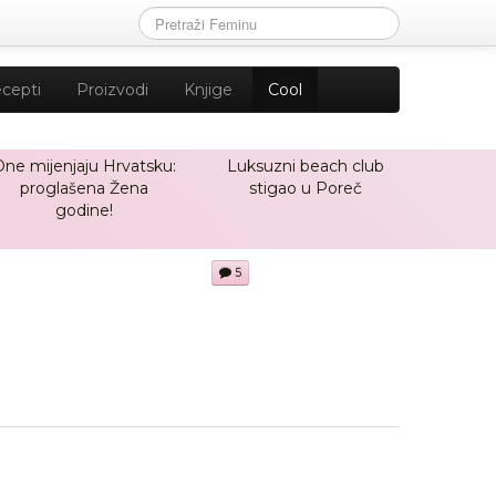
cepti
Proizvodi
Knjige
Cool
One mijenjaju Hrvatsku:
Luksuzni beach club
proglašena Žena
stigao u Poreč
godine!
5