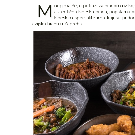
M
nogima će, u potrazi za hranom uz koj
autentična kineska hrana, popularna di
kineskim specijalitetima koji su prido
azijsku hranu u Zagrebu