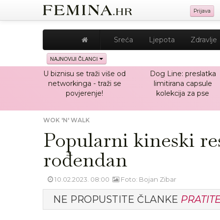
Prijava
Sreća
Ljepota
Zdravlje
NAJNOVIJI ČLANCI
U biznisu se traži više od
Dog Line: preslatka
networkinga - traži se
limitirana capsule
povjerenje!
kolekcija za pse
WOK 'N' WALK
Popularni kineski re
rođendan
10.02.2023. 08:00
Foto: Bojan Zibar
NE PROPUSTITE ČLANKE
PRATIT