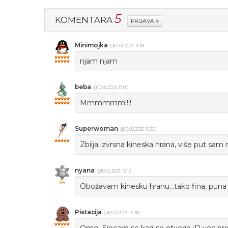
5
KOMENTARA
PRIJAVA
Minimojka
@10.02.2023. 11:38
njam njam
beba
@10.02.2023. 13:00
Mmmmmm!!!!
Superwoman
@10.02.2023. 15:55
Zbilja izvrsna kineska hrana, više put sam 
nyana
@10.02.2023. 16:12
Obožavam kinesku hranu...tako fina, puna o
Pistacija
@10.02.2023. 16:38