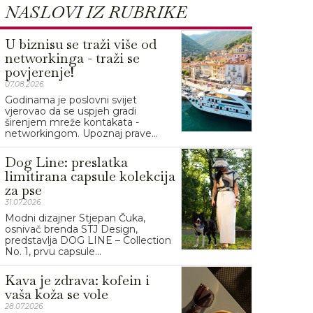
NASLOVI IZ RUBRIKE
U biznisu se traži više od
networkinga - traži se
povjerenje!
07.08.2026.
Godinama je poslovni svijet
vjerovao da se uspjeh gradi
širenjem mreže kontakata -
networkingom. Upoznaj prave...
Dog Line: preslatka
limitirana capsule kolekcija
za pse
31.07.2026.
Modni dizajner Stjepan Čuka,
osnivač brenda STJ Design,
predstavlja DOG LINE – Collection
No. 1, prvu capsule...
Kava je zdrava: kofein i
vaša koža se vole
28.07.2026.