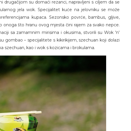
ini drugačijom su domaći rezanci, napravljeni s ciljem da se
pularnog jela wok. Specijalitet kuće na jelovniku se može
 o preferencijama kupaca. Sezonsko povrće, bambus, gljive,
io onoga što hranu ovog mjesta čini rajem za svako nepce.
aciji sa zamamnim mirisima i okusima, stvorili su Wok 'n'
u gombao – specijalitete s kikirikijem, szechuan koji dolazi
tka szechuan, kao i wok s kozicama i brokulama.