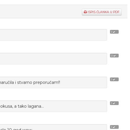
ISPIS ČLANKA U PDF
1
0
1
naručila i stvarno preporučam!!
1
kusa, a tako lagana...
1