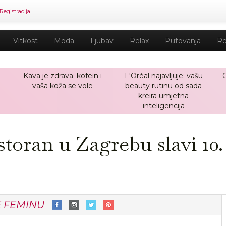
Registracija
Vitkost
Moda
Ljubav
Relax
Putovanja
Re
Kava je zdrava: kofein i
L'Oréal najavljuje: vašu
vaša koža se vole
beauty rutinu od sada
kreira umjetna
inteligencija
storan u Zagrebu slavi 10.
E FEMINU