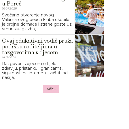
u Poreč
16.07.2026.
Svečano otvorenje novog
Valamarovog beach kluba okupilo
je brojne domaće i strane goste uz
vrhunsku glazbu,...
Ovaj edukativni vodič pruža
podršku roditeljima u
razgovorima s djecom
14.07.2026.
Razgovori s djecom o tijelu i
zdravlju, pristanku i granicama,
sigurnosti na internetu, zaštiti od
nasilja,...
više...