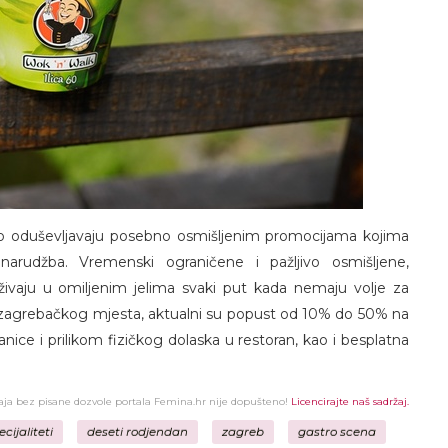
 oduševljavaju posebno osmišljenim promocijama kojima
narudžba. Vremenski ograničene i pažljivo osmišljene,
živaju u omiljenim jelima svaki put kada nemaju volje za
agrebačkog mjesta, aktualni su popust od 10% do 50% na
ce i prilikom fizičkog dolaska u restoran, kao i besplatna
žaja bez pisane dozvole portala Femina.hr nije dopušteno!
Licencirajte naš sadržaj.
ecijaliteti
deseti rodjendan
zagreb
gastro scena