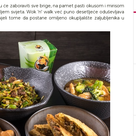
u će zaboraviti sve brige, na pamet pasti okusom i mirisom
ljem svijeta. Wok 'n' walk već puno desetljeće oduševljava
nijeli tome da postane omiljeno okupljalište zaljubljenika u