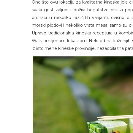
Ono što ovu lokaciju za kvalitetna kineska jela č
svaki gost zaljubi i doživi bogatstvo okusa po
pronaći u nekoliko različitih varijanti, ovisno
morski plodovi i nekoliko vrsta mesa, samo su d
Upravo tradicionalna kineska receptura u kombin
Walk omiljenom lokacijom. Neki od najtraženijih s
iz istoimene kineske provincije, nezaobilazna pa