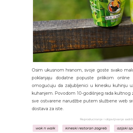
Osim ukusnom hranom, svoje goste svako malo
poklanjaju dodatne popuste prilikom online 
omogućuju da zaljubljenici u kinesku kuhinju u
kuhanjem. Povodom 10-godišnjeg rada kultnog z
sve ostvarene narudžbe putem službene web srani
dostava za iste.
Reproduciranje i objavljivanje sadr
wok n walk
kineski restoran zagreb
azijski sp