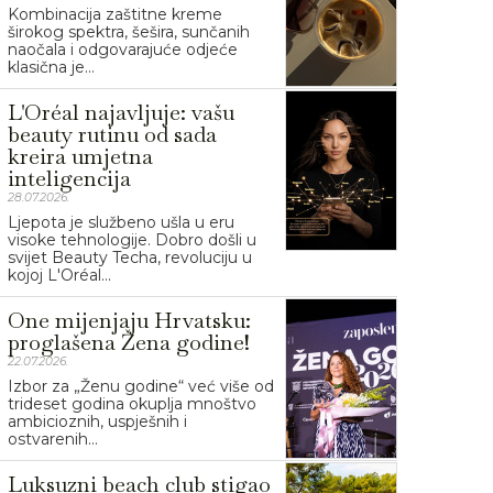
Kombinacija zaštitne kreme
širokog spektra, šešira, sunčanih
naočala i odgovarajuće odjeće
klasična je...
L'Oréal najavljuje: vašu
beauty rutinu od sada
kreira umjetna
inteligencija
28.07.2026.
Ljepota je službeno ušla u eru
visoke tehnologije. Dobro došli u
svijet Beauty Techa, revoluciju u
kojoj L'Oréal...
One mijenjaju Hrvatsku:
proglašena Žena godine!
22.07.2026.
Izbor za „Ženu godine“ već više od
trideset godina okuplja mnoštvo
ambicioznih, uspješnih i
ostvarenih...
Luksuzni beach club stigao