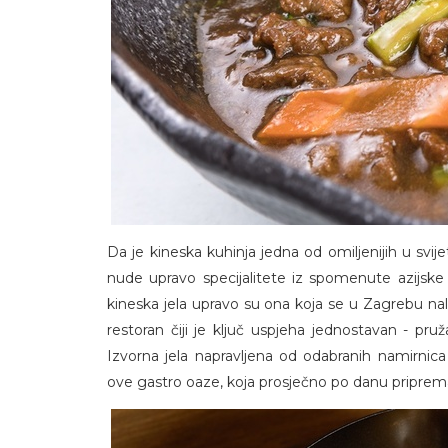
Da je kineska kuhinja jedna od omiljenijih u svije
nude upravo specijalitete iz spomenute azijske d
kineska jela upravo su ona koja se u Zagrebu nal
restoran čiji je ključ uspjeha jednostavan - pru
Izvorna jela napravljena od odabranih namirnica
ove gastro oaze, koja prosječno po danu priprema