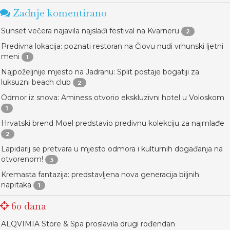
Zadnje komentirano
Sunset večera najavila najslađi festival na Kvarneru
2
Predivna lokacija: poznati restoran na Čiovu nudi vrhunski ljetni
meni
1
Najpoželjnije mjesto na Jadranu: Split postaje bogatiji za
luksuzni beach club
2
Odmor iz snova: Aminess otvorio ekskluzivni hotel u Voloskom
1
Hrvatski brend Moel predstavio predivnu kolekciju za najmlađe
2
Lapidarij se pretvara u mjesto odmora i kulturnih događanja na
otvorenom!
3
Kremasta fantazija: predstavljena nova generacija biljnih
napitaka
1
60 dana
ALQVIMIA Store & Spa proslavila drugi rođendan