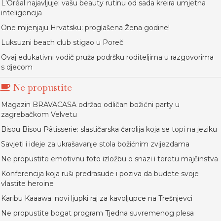
L'Oréal najavljuje: vašu beauty rutinu od sada kreira umjetna
inteligencija
One mijenjaju Hrvatsku: proglašena Žena godine!
Luksuzni beach club stigao u Poreč
Ovaj edukativni vodič pruža podršku roditeljima u razgovorima
s djecom
Ne propustite
Magazin BRAVACASA održao odličan božićni party u
zagrebačkom Velvetu
Bisou Bisou Pâtisserie: slastičarska čarolija koja se topi na jeziku
Savjeti i ideje za ukrašavanje stola božićnim zvijezdama
Ne propustite emotivnu foto izložbu o snazi i teretu majčinstva
Konferencija koja ruši predrasude i poziva da budete svoje
vlastite heroine
Karibu Kaaawa: novi ljupki raj za kavoljupce na Trešnjevci
Ne propustite bogat program Tjedna suvremenog plesa