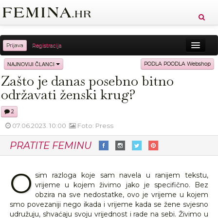
Prijava
Registracija
Sreća
Ljepota
Zdravlje
Vitkost
NAJNOVIJI ČLANCI
PODLA POODLA Webshop
Zašto je danas posebno bitno
Moda
Ljubav
Relax
Putovanja
Recepti
održavati ženski krug?
Proizvodi
Knjige
Cool
2
07.06.2023. 10:00
Foto: Press
PRATITE FEMINU
O
sim razloga koje sam navela u ranijem tekstu,
vrijeme u kojem živimo jako je specifično. Bez
obzira na sve nedostatke, ovo je vrijeme u kojem
smo povezaniji nego ikada i vrijeme kada se žene svjesno
udružuju, shvaćaju svoju vrijednost i rade na sebi. Živimo u