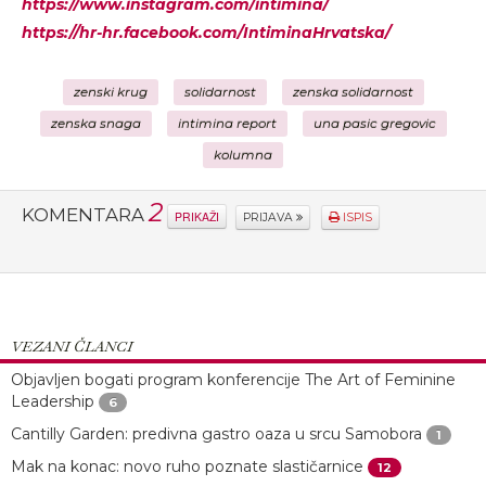
https://www.instagram.com/intimina/
https://hr-hr.facebook.com/IntiminaHrvatska/
zenski krug
solidarnost
zenska solidarnost
zenska snaga
intimina report
una pasic gregovic
kolumna
2
KOMENTARA
PRIKAŽI
PRIJAVA
ISPIS
VEZANI ČLANCI
Objavljen bogati program konferencije The Art of Feminine
Leadership
6
Cantilly Garden: predivna gastro oaza u srcu Samobora
1
Mak na konac: novo ruho poznate slastičarnice
12