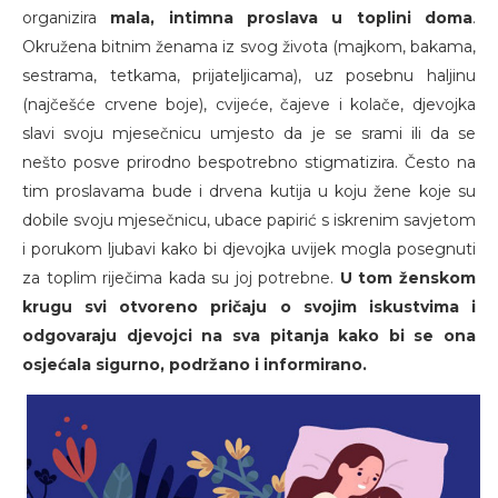
organizira
mala, intimna proslava u toplini doma
.
Okružena bitnim ženama iz svog života (majkom, bakama,
sestrama, tetkama, prijateljicama), uz posebnu haljinu
(najčešće crvene boje), cvijeće, čajeve i kolače, djevojka
slavi svoju mjesečnicu umjesto da je se srami ili da se
nešto posve prirodno bespotrebno stigmatizira. Često na
tim proslavama bude i drvena kutija u koju žene koje su
dobile svoju mjesečnicu, ubace papirić s iskrenim savjetom
i porukom ljubavi kako bi djevojka uvijek mogla posegnuti
za toplim riječima kada su joj potrebne.
U tom ženskom
krugu svi otvoreno pričaju o svojim iskustvima i
odgovaraju djevojci na sva pitanja kako bi se ona
osjećala sigurno, podržano i informirano.