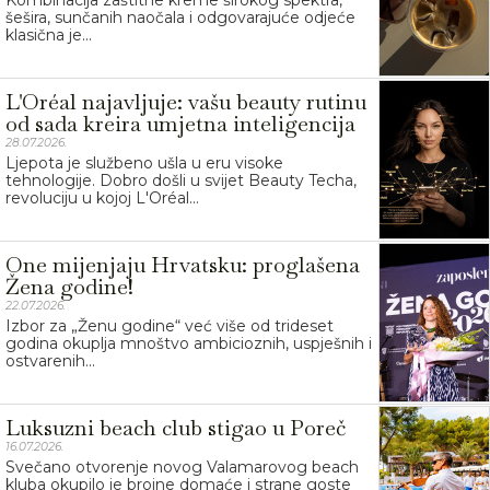
šešira, sunčanih naočala i odgovarajuće odjeće
klasična je...
L'Oréal najavljuje: vašu beauty rutinu
od sada kreira umjetna inteligencija
28.07.2026.
Ljepota je službeno ušla u eru visoke
tehnologije. Dobro došli u svijet Beauty Techa,
revoluciju u kojoj L'Oréal...
One mijenjaju Hrvatsku: proglašena
Žena godine!
22.07.2026.
Izbor za „Ženu godine“ već više od trideset
godina okuplja mnoštvo ambicioznih, uspješnih i
ostvarenih...
Luksuzni beach club stigao u Poreč
16.07.2026.
Svečano otvorenje novog Valamarovog beach
kluba okupilo je brojne domaće i strane goste