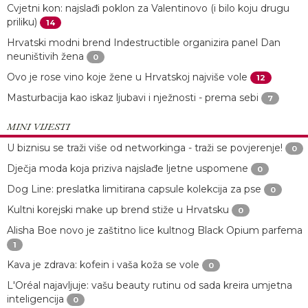
Cvjetni kon: najslađi poklon za Valentinovo (i bilo koju drugu
priliku)
14
Hrvatski modni brend Indestructible organizira panel Dan
neuništivih žena
0
Ovo je rose vino koje žene u Hrvatskoj najviše vole
12
Masturbacija kao iskaz ljubavi i nježnosti - prema sebi
7
MINI VIJESTI
U biznisu se traži više od networkinga - traži se povjerenje!
0
Dječja moda koja priziva najslađe ljetne uspomene
0
Dog Line: preslatka limitirana capsule kolekcija za pse
0
Kultni korejski make up brend stiže u Hrvatsku
0
Alisha Boe novo je zaštitno lice kultnog Black Opium parfema
1
Kava je zdrava: kofein i vaša koža se vole
0
L'Oréal najavljuje: vašu beauty rutinu od sada kreira umjetna
inteligencija
0