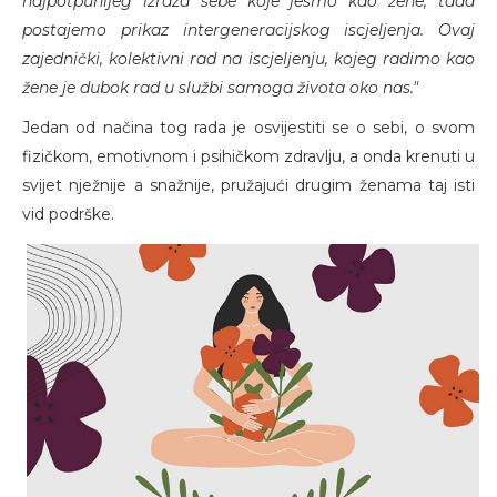
najpotpunijeg izraza sebe koje jesmo kao žene, tada
postajemo prikaz intergeneracijskog iscjeljenja. Ovaj
zajednički, kolektivni rad na iscjeljenju, kojeg radimo kao
žene je dubok rad u službi samoga života oko nas."
Jedan od načina tog rada je osvijestiti se o sebi, o svom
fizičkom, emotivnom i psihičkom zdravlju, a onda krenuti u
svijet nježnije a snažnije, pružajući drugim ženama taj isti
vid podrške.