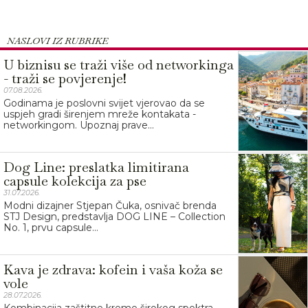
NASLOVI IZ RUBRIKE
U biznisu se traži više od networkinga
- traži se povjerenje!
07.08.2026.
Godinama je poslovni svijet vjerovao da se
uspjeh gradi širenjem mreže kontakata -
networkingom. Upoznaj prave...
Dog Line: preslatka limitirana
capsule kolekcija za pse
31.07.2026.
Modni dizajner Stjepan Čuka, osnivač brenda
STJ Design, predstavlja DOG LINE – Collection
No. 1, prvu capsule...
Kava je zdrava: kofein i vaša koža se
vole
28.07.2026.
Kombinacija zaštitne kreme širokog spektra,