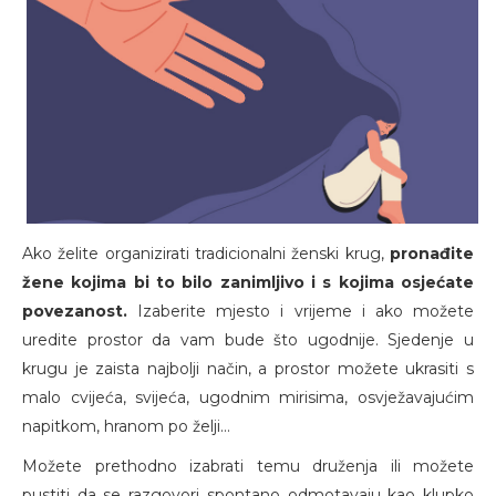
Ako želite organizirati tradicionalni ženski krug,
pronađite
žene kojima bi to bilo zanimljivo i s kojima osjećate
povezanost.
Izaberite mjesto i vrijeme i ako možete
uredite prostor da vam bude što ugodnije. Sjedenje u
krugu je zaista najbolji način, a prostor možete ukrasiti s
malo cvijeća, svijeća, ugodnim mirisima, osvježavajućim
napitkom, hranom po želji…
Možete prethodno izabrati temu druženja ili možete
pustiti da se razgovori spontano odmotavaju kao klupko