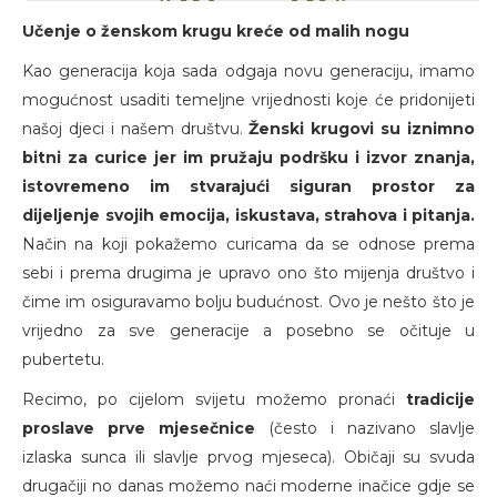
Učenje o ženskom krugu kreće od malih nogu
Kao generacija koja sada odgaja novu generaciju, imamo
mogućnost usaditi temeljne vrijednosti koje će pridonijeti
našoj djeci i našem društvu.
Ženski krugovi su iznimno
bitni za curice jer im pružaju podršku i izvor znanja,
istovremeno im stvarajući siguran prostor za
dijeljenje svojih emocija, iskustava, strahova i pitanja.
Način na koji pokažemo curicama da se odnose prema
sebi i prema drugima je upravo ono što mijenja društvo i
čime im osiguravamo bolju budućnost. Ovo je nešto što je
vrijedno za sve generacije a posebno se očituje u
pubertetu.
Recimo, po cijelom svijetu možemo pronaći
tradicije
proslave prve mjesečnice
(često i nazivano slavlje
izlaska sunca ili slavlje prvog mjeseca). Običaji su svuda
drugačiji no danas možemo naći moderne inačice gdje se