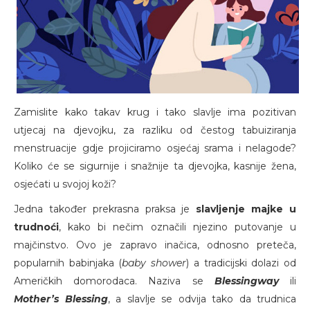
Zamislite kako takav krug i tako slavlje ima pozitivan
utjecaj na djevojku, za razliku od čestog tabuiziranja
menstruacije gdje projiciramo osjećaj srama i nelagode?
Koliko će se sigurnije i snažnije ta djevojka, kasnije žena,
osjećati u svojoj koži?
Jedna također prekrasna praksa je
slavljenje majke u
trudnoći
, kako bi nečim označili njezino putovanje u
majčinstvo. Ovo je zapravo inačica, odnosno preteča,
popularnih babinjaka (
baby shower
) a tradicijski dolazi od
Američkih domorodaca. Naziva se
Blessingway
ili
Mother’s Blessing
, a slavlje se odvija tako da trudnica