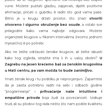
vune. Možete puštati glazbu, zapjevati, dijeliti pozitivne
afirmacije, pričati o gubitku ili raditi što god vama paše.
Bitno je u krugu držati prostor, što znači
stvoriti
otvoreno i sigurno okruženje bez osude
, a ostalo sve
prilagodite kako vama najbolje odgovara. Možete
organizirati krugove u fiksnim intervalima (recimo jednom
mjesečno) ili po potrebi.
Ako ne želite održavati ženske krugove, ali želite iskusiti
kako tog izgleda, istražite ima li ih u vašoj okolini?
U
Zagrebu na jesen krećemo baš sa ženskim krugovima
u Mati centru, pa vam možda to bude zanimljivo.
Imati ženski krug i tu podršku je neprocjenjivo. Zapamtite
da je zaista potrebno raditi na sebi i odbaciti godine
“programiranja” i
prihvaćanje naše intuitivne i
empatične prirode
koja žudi za povezanosti. Iziskuje
trud, ali su plodovi tog rada nešto što nam podiže kvalitetu