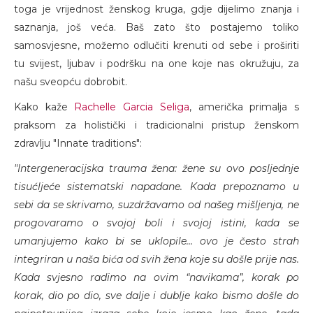
toga je vrijednost ženskog kruga, gdje dijelimo znanja i
saznanja, još veća. Baš zato što postajemo toliko
samosvjesne, možemo odlučiti krenuti od sebe i proširiti
tu svijest, ljubav i podršku na one koje nas okružuju, za
našu sveopću dobrobit.
Kako kaže
Rachelle Garcia Seliga
, američka primalja s
praksom za holistički i tradicionalni pristup ženskom
zdravlju "Innate traditions":
"Intergeneracijska trauma žena: žene su ovo posljednje
tisućljeće sistematski napadane. Kada prepoznamo u
sebi da se skrivamo, suzdržavamo od našeg mišljenja, ne
progovaramo o svojoj boli i svojoj istini, kada se
umanjujemo kako bi se uklopile... ovo je često strah
integriran u naša bića od svih žena koje su došle prije nas.
Kada svjesno radimo na ovim “navikama”, korak po
korak, dio po dio, sve dalje i dublje kako bismo došle do