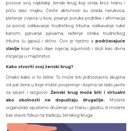
pozove svoj najbliskiji ženski krug koji onda kroz hranu i
priču slavi majku. Česte aktivnosti su izrada narukvica,
pletenje cvijeća u kosi, pisanje poruka podrške i afirmacija
za porod, oslikavanje trudničkog trbuha, oslikavanje ruke
kanom, pjevanje pjesama, rađenje otiska trudničkog
trbuha (u gipsu) i slično. Ovo je nježno a
podržavajuće
slavlje
koje majci daje osjećaj sigurnosti i služi kao divna
inicijacija u majčinstvo
Kako stvoriti svoj ženski krug?
Onako kako vi to želite. To može biti jednostavno skupina
od par žena u koje imate povjerenje i kojima se rado javite
za savjet i razgovor.
Ženski krug može biti i virtualni
ako okolnosti ne dopuštaju drugačije.
Možete
organizirati opušteno druženje uz hranu i glazbu, ili možete
baš staviti fokus na tradiciju ženskog kruga.