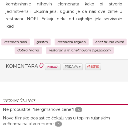
kombiniranje njihovih elemenata kako bi stvorio
jedinstvena i ukusna jela, sigurno je da nas ove zime u
restoranu NOEL čekaju neka od najboljih jela serviranih
ikad!
restoran noel
gastro
restorani zagreb
chef bruno vokal
dobra hrana
restoran s michelinovom zvjezdicom
0
KOMENTARA
PRIKAŽI
PRIJAVA
ISPIS
VEZANI ČLANCI
Ne propustite: "Bergmanove žene"!
4
Nove filmske poslastice čekaju vas u toplim rujanskim
večerima na otvorenome
3