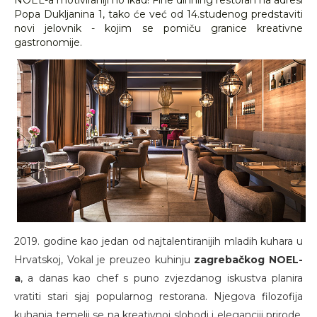
NOEL-a motiviraniji no ikad! Fine dinning restoran na adresi
Popa Dukljanina 1, tako će već od 14.studenog predstaviti
novi jelovnik - kojim se pomiču granice kreativne
gastronomije.
2019. godine kao jedan od najtalentiranijih mladih kuhara u
Hrvatskoj, Vokal je preuzeo kuhinju
zagrebačkog NOEL-
a
, a danas kao chef s puno zvjezdanog iskustva planira
vratiti stari sjaj popularnog restorana. Njegova filozofija
kuhanja temelji se na kreativnoj slobodi i eleganciji prirode,