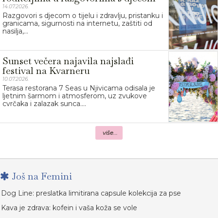
14.07.2026.
Razgovori s djecom o tijelu i zdravlju, pristanku i
granicama, sigurnosti na internetu, zaštiti od
nasilja,...
Sunset večera najavila najslađi
festival na Kvarneru
10.07.2026.
Terasa restorana 7 Seas u Njivicama odisala je
ljetnim šarmom i atmosferom, uz zvukove
cvrčaka i zalazak sunca....
više...
Još na Femini
Dog Line: preslatka limitirana capsule kolekcija za pse
Kava je zdrava: kofein i vaša koža se vole