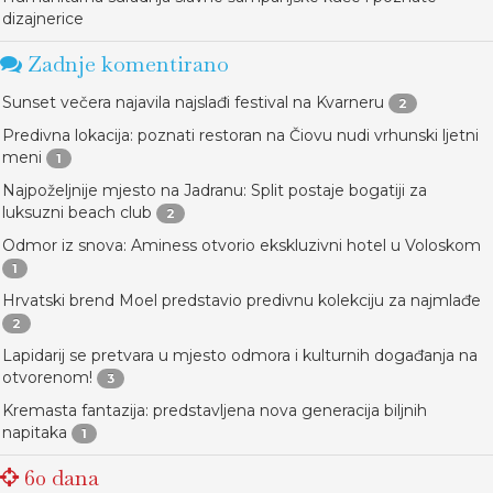
dizajnerice
Zadnje komentirano
Sunset večera najavila najslađi festival na Kvarneru
2
Predivna lokacija: poznati restoran na Čiovu nudi vrhunski ljetni
meni
1
Najpoželjnije mjesto na Jadranu: Split postaje bogatiji za
luksuzni beach club
2
Odmor iz snova: Aminess otvorio ekskluzivni hotel u Voloskom
1
Hrvatski brend Moel predstavio predivnu kolekciju za najmlađe
2
Lapidarij se pretvara u mjesto odmora i kulturnih događanja na
otvorenom!
3
Kremasta fantazija: predstavljena nova generacija biljnih
napitaka
1
60 dana