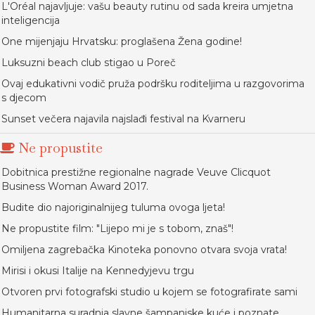
L'Oréal najavljuje: vašu beauty rutinu od sada kreira umjetna
inteligencija
One mijenjaju Hrvatsku: proglašena Žena godine!
Luksuzni beach club stigao u Poreč
Ovaj edukativni vodič pruža podršku roditeljima u razgovorima
s djecom
Sunset večera najavila najslađi festival na Kvarneru
Ne propustite
Dobitnica prestižne regionalne nagrade Veuve Clicquot
Business Woman Award 2017.
Budite dio najoriginalnijeg tuluma ovoga ljeta!
Ne propustite film: "Lijepo mi je s tobom, znaš"!
Omiljena zagrebačka Kinoteka ponovno otvara svoja vrata!
Mirisi i okusi Italije na Kennedyjevu trgu
Otvoren prvi fotografski studio u kojem se fotografirate sami
Humanitarna suradnja slavne šampanjske kuće i poznate