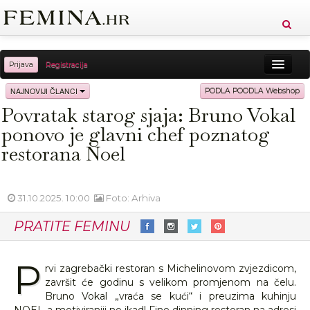
Prijava
Registracija
Sreća
Ljepota
Zdravlje
Vitkost
NAJNOVIJI ČLANCI
PODLA POODLA Webshop
Povratak starog sjaja: Bruno Vokal
Moda
Ljubav
Relax
Putovanja
Recepti
ponovo je glavni chef poznatog
Proizvodi
Knjige
Cool
restorana Noel
31.10.2025. 10:00
Foto: Arhiva
PRATITE FEMINU
P
rvi zagrebački restoran s Michelinovom zvjezdicom,
završit će godinu s velikom promjenom na čelu.
Bruno Vokal „vraća se kući“ i preuzima kuhinju