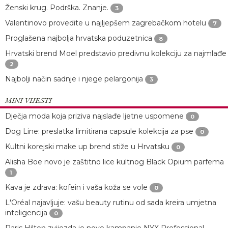
Ženski krug. Podrška. Znanje.
3
Valentinovo provedite u najljepšem zagrebačkom hotelu
7
Proglašena najbolja hrvatska poduzetnica
8
Hrvatski brend Moel predstavio predivnu kolekciju za najmlađe
2
Najbolji način sadnje i njege pelargonija
3
MINI VIJESTI
Dječja moda koja priziva najslađe ljetne uspomene
0
Dog Line: preslatka limitirana capsule kolekcija za pse
0
Kultni korejski make up brend stiže u Hrvatsku
0
Alisha Boe novo je zaštitno lice kultnog Black Opium parfema
1
Kava je zdrava: kofein i vaša koža se vole
0
L'Oréal najavljuje: vašu beauty rutinu od sada kreira umjetna
inteligencija
0