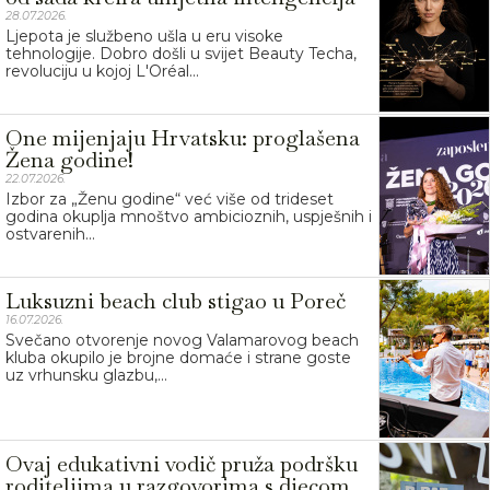
28.07.2026.
Ljepota je službeno ušla u eru visoke
tehnologije. Dobro došli u svijet Beauty Techa,
revoluciju u kojoj L'Oréal...
One mijenjaju Hrvatsku: proglašena
Žena godine!
22.07.2026.
Izbor za „Ženu godine“ već više od trideset
godina okuplja mnoštvo ambicioznih, uspješnih i
ostvarenih...
Luksuzni beach club stigao u Poreč
16.07.2026.
Svečano otvorenje novog Valamarovog beach
kluba okupilo je brojne domaće i strane goste
uz vrhunsku glazbu,...
Ovaj edukativni vodič pruža podršku
roditeljima u razgovorima s djecom