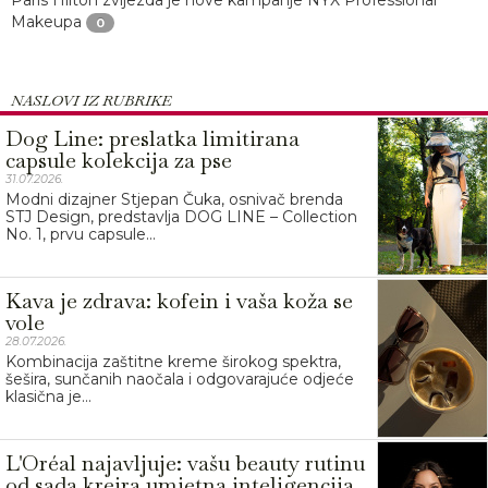
Paris Hilton zvijezda je nove kampanje NYX Professional
Makeupa
0
NASLOVI IZ RUBRIKE
Dog Line: preslatka limitirana
capsule kolekcija za pse
31.07.2026.
Modni dizajner Stjepan Čuka, osnivač brenda
STJ Design, predstavlja DOG LINE – Collection
No. 1, prvu capsule...
Kava je zdrava: kofein i vaša koža se
vole
28.07.2026.
Kombinacija zaštitne kreme širokog spektra,
šešira, sunčanih naočala i odgovarajuće odjeće
klasična je...
L'Oréal najavljuje: vašu beauty rutinu
od sada kreira umjetna inteligencija