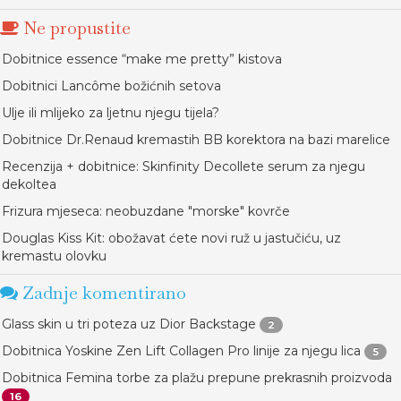
Ne propustite
Dobitnice essence “make me pretty” kistova
Dobitnici Lancôme božićnih setova
Ulje ili mlijeko za ljetnu njegu tijela?
Dobitnice Dr.Renaud kremastih BB korektora na bazi marelice
Recenzija + dobitnice: Skinfinity Decollete serum za njegu
dekoltea
Frizura mjeseca: neobuzdane "morske" kovrče
Douglas Kiss Kit: obožavat ćete novi ruž u jastučiću, uz
kremastu olovku
Zadnje komentirano
Glass skin u tri poteza uz Dior Backstage
2
Dobitnica Yoskine Zen Lift Collagen Pro linije za njegu lica
5
Dobitnica Femina torbe za plažu prepune prekrasnih proizvoda
16