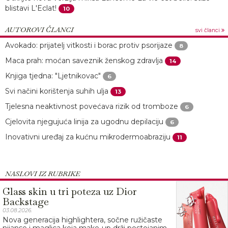
blistavi L'Eclat!
10
AUTOROVI ČLANCI
svi članci
Avokado: prijatelj vitkosti i borac protiv psorijaze
8
Maca prah: moćan saveznik ženskog zdravlja
14
Knjiga tjedna: "Ljetnikovac"
6
Svi načini korištenja suhih ulja
13
Tjelesna neaktivnost povećava rizik od tromboze
6
Cjelovita njegujuća linija za ugodnu depilaciju
6
Inovativni uređaj za kućnu mikrodermoabraziju
11
NASLOVI IZ RUBRIKE
Glass skin u tri poteza uz Dior
Backstage
03.08.2026.
Nova generacija highlightera, sočne ružičaste
nijanse i maglica koja make-up drži postojanim…