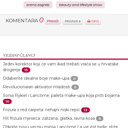
arena zagreb
beauty and lifestyle show
0
KOMENTARA
PRIKAŽI
PRIJAVA
ISPIS
VEZANI ČLANCI
Jedini korektor koji će vam ikad trebati vraća se u hrvatske
drogerije
15
Odaberite idealne boje make-upa
0
Revolucionaran aktivator mladosti
0
Sonia Rykiel i Lancôme: paleta make-upa koja pršti bojama
10
Frizura s red carpeta: nehajni niski repić
12
Hit frizura mjeseca: zalizana, glatka, ravna kosa
8
Otkrijte novu verziju mirisa Lancôme La vie est belle: stiže