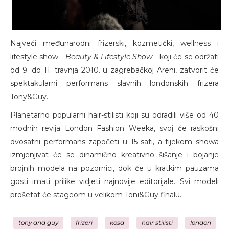
Najveći međunarodni frizerski, kozmetički, wellness i
lifestyle show -
Beauty & Lifestyle Show
- koji će se održati
od 9. do 11. travnja 2010. u zagrebačkoj Areni, zatvorit će
spektakularni performans slavnih londonskih frizera
Tony&Guy.
Planetarno popularni hair-stilisti koji su odradili više od 40
modnih revija London Fashion Weeka, svoj će raskošni
dvosatni performans započeti u 15 sati, a tijekom showa
izmjenjivat će se dinamično kreativno šišanje i bojanje
brojnih modela na pozornici, dok će u kratkim pauzama
gosti imati prilike vidjeti najnovije editorijale. Svi modeli
prošetat će stageom u velikom Toni&Guy finalu.
tony and guy
frizeri
kosa
hair stilisti
london