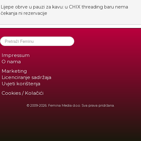
Lijepe obrve u pauzi za kavu: u CHIX threading baru nema
čekanja ni rezervacije
Impressum
O nama
Marketing
Licenciranje sadržaja
Uvjeti korištenja
Cookies / Kolačići
© 2009-2026. Femina Media d.o.o. Sva prava pridržana.