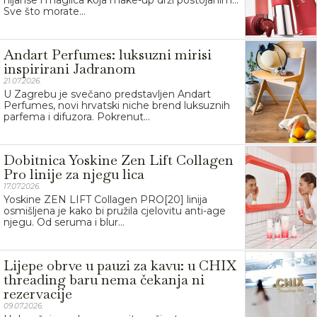
Sve što morate...
Andart Perfumes: luksuzni mirisi
inspirirani Jadranom
21.07.2026.
U Zagrebu je svečano predstavljen Andart
Perfumes, novi hrvatski niche brend luksuznih
parfema i difuzora. Pokrenut...
Dobitnica Yoskine Zen Lift Collagen
Pro linije za njegu lica
17.07.2026.
Yoskine ZEN LIFT Collagen PRO[20] linija
osmišljena je kako bi pružila cjelovitu anti-age
njegu. Od seruma i blur...
Lijepe obrve u pauzi za kavu: u CHIX
threading baru nema čekanja ni
rezervacije
09.07.2026.