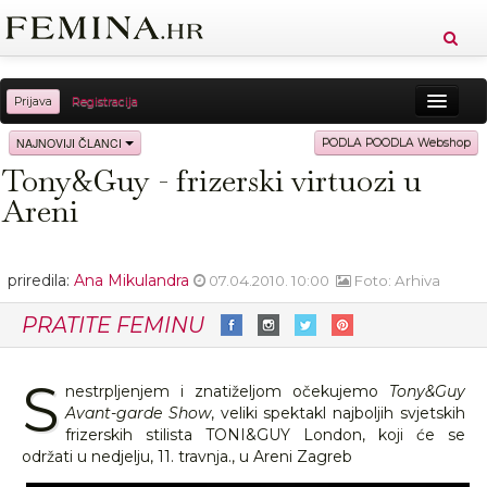
Prijava
Registracija
Sreća
Ljepota
Zdravlje
Vitkost
NAJNOVIJI ČLANCI
PODLA POODLA Webshop
Tony&Guy - frizerski virtuozi u
Moda
Ljubav
Relax
Putovanja
Recepti
Areni
Proizvodi
Knjige
Cool
priredila:
Ana Mikulandra
07.04.2010. 10:00
Foto: Arhiva
PRATITE FEMINU
S
nestrpljenjem i znatiželjom očekujemo
Tony&Guy
Avant-garde Show
, veliki spektakl najboljih svjetskih
frizerskih stilista TONI&GUY London, koji će se
održati u nedjelju, 11. travnja., u Areni Zagreb