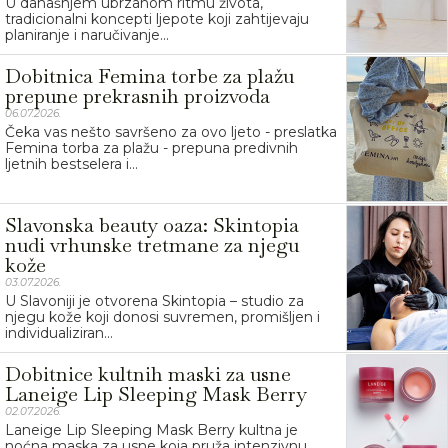
U današnjem ubrzanom ritmu života,
tradicionalni koncepti ljepote koji zahtijevaju
planiranje i naručivanje...
Dobitnica Femina torbe za plažu
prepune prekrasnih proizvoda
06.07.2026.
Čeka vas nešto savršeno za ovo ljeto - preslatka
Femina torba za plažu - prepuna predivnih
ljetnih bestselera i...
Slavonska beauty oaza: Skintopia
nudi vrhunske tretmane za njegu
kože
03.07.2026.
U Slavoniji je otvorena Skintopia – studio za
njegu kože koji donosi suvremen, promišljen i
individualiziran...
Dobitnice kultnih maski za usne
Laneige Lip Sleeping Mask Berry
02.07.2026.
Laneige Lip Sleeping Mask Berry kultna je
noćna maska za usne koja pruža intenzivnu