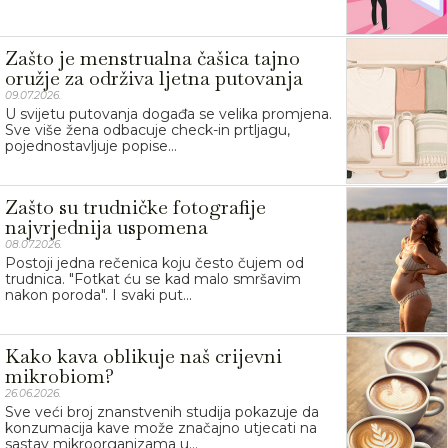
Zašto je menstrualna čašica tajno
oružje za održiva ljetna putovanja
09.07.2026.
U svijetu putovanja događa se velika promjena.
Sve više žena odbacuje check-in prtljagu,
pojednostavljuje popise...
Zašto su trudničke fotografije
najvrjednija uspomena
08.07.2026.
Postoji jedna rečenica koju često čujem od
trudnica. "Fotkat ću se kad malo smršavim
nakon poroda". I svaki put...
Kako kava oblikuje naš crijevni
mikrobiom?
26.06.2026.
Sve veći broj znanstvenih studija pokazuje da
konzumacija kave može značajno utjecati na
sastav mikroorganizama u...