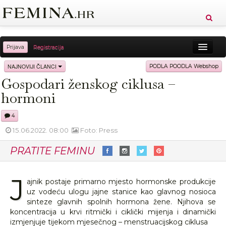
Prijava
Registracija
Sreća
Ljepota
Zdravlje
Vitkost
NAJNOVIJI ČLANCI
PODLA POODLA Webshop
Gospodari ženskog ciklusa –
Moda
Ljubav
Relax
Putovanja
Recepti
hormoni
Proizvodi
Knjige
Cool
4
15.06.2022. 08:00
Foto: Press
PRATITE FEMINU
J
ajnik postaje primarno mjesto hormonske produkcije
uz vodeću ulogu jajne stanice kao glavnog nosioca
sinteze glavnih spolnih hormona žene. Njihova se
koncentracija u krvi ritmički i ciklički mijenja i dinamički
izmjenjuje tijekom mjesečnog – menstruacijskog ciklusa