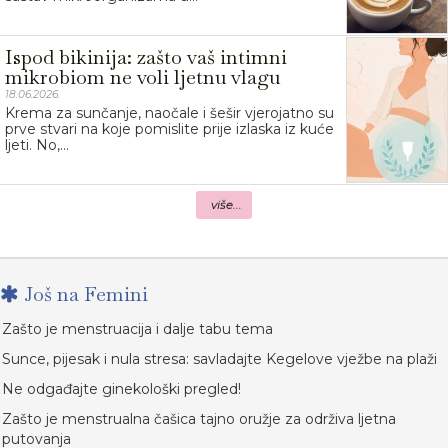
Ispod bikinija: zašto vaš intimni
mikrobiom ne voli ljetnu vlagu
18.06.2026.
Krema za sunčanje, naočale i šešir vjerojatno su
prve stvari na koje pomislite prije izlaska iz kuće
ljeti. No,...
više...
Još na Femini
Zašto je menstruacija i dalje tabu tema
Sunce, pijesak i nula stresa: savladajte Kegelove vježbe na plaži
Ne odgađajte ginekološki pregled!
Zašto je menstrualna čašica tajno oružje za održiva ljetna
putovanja