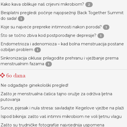
Kako kava oblikuje naš crijevni mikrobiom?
2
Besplatni pregledi: počinje najopsežniji Back Together Summit
do sada!
1
Koje su najveće prepreke intimnosti nakon poroda?
1
Što se točno zbiva kod postporođajne depresije?
1
Endometrioza i adenomioza – kad bolna menstruacija postane
ozbiljan problem
1
Sinkronizacija ciklusa: prilagodite prehranu i vježbanje prema
menstrualnim fazama
1
60 dana
Ne odgađajte ginekološki pregled!
Zašto je menstrualna čašica tajno oružje za održiva ljetna
putovanja
Sunce, pijesak i nula stresa: savladajte Kegelove vježbe na plaži
Ispod bikinija: zašto vaš intimni mikrobiom ne voli ljetnu vlagu
Zašto su trudničke fotografije najvrjednija uspomena