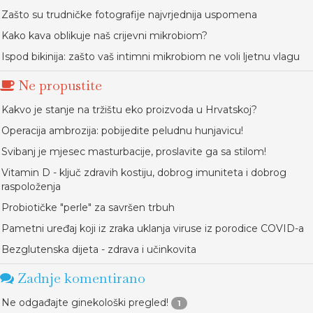
Zašto su trudničke fotografije najvrjednija uspomena
Kako kava oblikuje naš crijevni mikrobiom?
Ispod bikinija: zašto vaš intimni mikrobiom ne voli ljetnu vlagu
Ne propustite
Kakvo je stanje na tržištu eko proizvoda u Hrvatskoj?
Operacija ambrozija: pobijedite peludnu hunjavicu!
Svibanj je mjesec masturbacije, proslavite ga sa stilom!
Vitamin D - ključ zdravih kostiju, dobrog imuniteta i dobrog
raspoloženja
Probiotičke "perle" za savršen trbuh
Pametni uređaj koji iz zraka uklanja viruse iz porodice COVID-a
Bezglutenska dijeta - zdrava i učinkovita
Zadnje komentirano
Ne odgađajte ginekološki pregled!
1