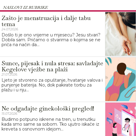
NASLOVI IZ RUBRIKE
Zašto je menstruacija i dalje tabu
tema
24.07.2026.
Došlo ti je ono vrijeme u mjesecu? Jesu stvari?
Dobila sam. Pričamo o stvarima o kojima se ne
priča na način da...
Sunce, pijesak i nula stresa: savladajte
Kegelove vježbe na plaži
21.07.2026.
Ljeto je stvoreno za opuštanje, hvatanje valova i
punjenje baterija. No, dok pakirate torbu za
plažu i u nju...
Ne odgađajte ginekološki pregled!
15.07.2026.
Budimo potpuno iskrene na tren, u trenutku
kada smo same sa sobom. Tko ujutro iskače iz
kreveta s osnovnom idejom...