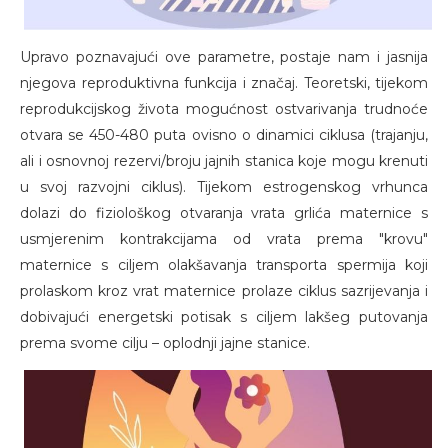
Upravo poznavajući ove parametre, postaje nam i jasnija
njegova reproduktivna funkcija i značaj. Teoretski, tijekom
reprodukcijskog života mogućnost ostvarivanja trudnoće
otvara se 450-480 puta ovisno o dinamici ciklusa (trajanju,
ali i osnovnoj rezervi/broju jajnih stanica koje mogu krenuti
u svoj razvojni ciklus). Tijekom estrogenskog vrhunca
dolazi do fiziološkog otvaranja vrata grlića maternice s
usmjerenim kontrakcijama od vrata prema "krovu"
maternice s ciljem olakšavanja transporta spermija koji
prolaskom kroz vrat maternice prolaze ciklus sazrijevanja i
dobivajući energetski potisak s ciljem lakšeg putovanja
prema svome cilju – oplodnji jajne stanice.