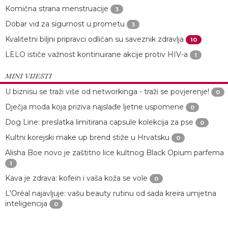
Komična strana menstruacije
3
Dobar vid za sigurnost u prometu
3
Kvalitetni biljni pripravci odličan su saveznik zdravlja
10
LELO ističe važnost kontinuirane akcije protiv HIV-a
1
MINI VIJESTI
U biznisu se traži više od networkinga - traži se povjerenje!
0
Dječja moda koja priziva najslađe ljetne uspomene
0
Dog Line: preslatka limitirana capsule kolekcija za pse
0
Kultni korejski make up brend stiže u Hrvatsku
0
Alisha Boe novo je zaštitno lice kultnog Black Opium parfema
1
Kava je zdrava: kofein i vaša koža se vole
0
L'Oréal najavljuje: vašu beauty rutinu od sada kreira umjetna
inteligencija
0