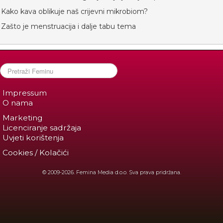
Kako kava oblikuje naš crijevni mikrobiom?
Zašto je menstruacija i dalje tabu tema
Impressum
O nama
Marketing
Licenciranje sadržaja
Uvjeti korištenja
Cookies / Kolačići
© 2009-2026. Femina Media d.o.o. Sva prava pridržana.