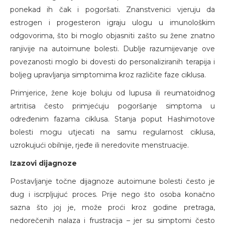
ponekad ih čak i pogoršati. Znanstvenici vjeruju da
estrogen i progesteron igraju ulogu u imunološkim
odgovorima, što bi moglo objasniti zašto su žene znatno
ranjivije na autoimune bolesti. Dublje razumijevanje ove
povezanosti moglo bi dovesti do personaliziranih terapija i
boljeg upravljanja simptomima kroz različite faze ciklusa.
Primjerice, žene koje boluju od lupusa ili reumatoidnog
artritisa često primjećuju pogoršanje simptoma u
određenim fazama ciklusa. Stanja poput Hashimotove
bolesti mogu utjecati na samu regularnost ciklusa,
uzrokujući obilnije, rjeđe ili neredovite menstruacije.
Izazovi dijagnoze
Postavljanje točne dijagnoze autoimune bolesti često je
dug i iscrpljujuć proces. Prije nego što osoba konačno
sazna što joj je, može proći kroz godine pretraga,
nedorečenih nalaza i frustracija – jer su simptomi često