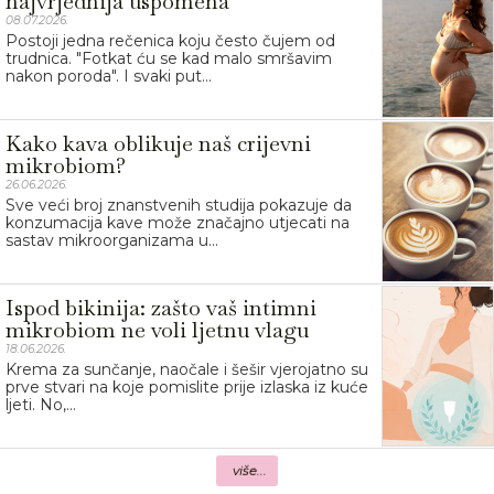
najvrjednija uspomena
08.07.2026.
Postoji jedna rečenica koju često čujem od
trudnica. "Fotkat ću se kad malo smršavim
nakon poroda". I svaki put...
Kako kava oblikuje naš crijevni
mikrobiom?
26.06.2026.
Sve veći broj znanstvenih studija pokazuje da
konzumacija kave može značajno utjecati na
sastav mikroorganizama u...
Ispod bikinija: zašto vaš intimni
mikrobiom ne voli ljetnu vlagu
18.06.2026.
Krema za sunčanje, naočale i šešir vjerojatno su
prve stvari na koje pomislite prije izlaska iz kuće
ljeti. No,...
više...