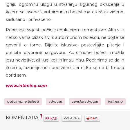
igraju ogromnu ulogu u stvaranju sigurnog okruženja u
kojem se osobe s autoimunim bolestima osjećaju viđeno,
saslušano i prihvaćeno.
Podizanje svijesti počinje edukacijom i empatijom. Ako vi ili
netko vama blizak živi s autoimunom bolešću, ne bojte se
govoriti o tome. Dijelite iskustva, postavljajte pitanja i
potičite otvorene razgovore. Autoimune bolesti možda
jesu nevidljive, ali ljudi koji ih imaju nisu. Pobrinimo se da ih
čujemo, razumijemo i podržimo. Jer nitko se ne bi trebao
boriti sam.
www.intimina.com
autoimune bolesti
zdravlje
zensko zdravlje
intimina
1
KOMENTARA
PRIKAŽI
PRIJAVA
ISPIS