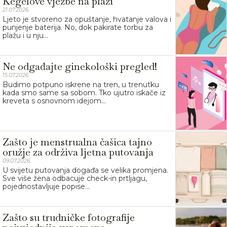
Kegelove vježbe na plaži
21.07.2026.
Ljeto je stvoreno za opuštanje, hvatanje valova i
punjenje baterija. No, dok pakirate torbu za
plažu i u nju...
Ne odgađajte ginekološki pregled!
15.07.2026.
Budimo potpuno iskrene na tren, u trenutku
kada smo same sa sobom. Tko ujutro iskače iz
kreveta s osnovnom idejom...
Zašto je menstrualna čašica tajno
oružje za održiva ljetna putovanja
09.07.2026.
U svijetu putovanja događa se velika promjena.
Sve više žena odbacuje check-in prtljagu,
pojednostavljuje popise...
Zašto su trudničke fotografije