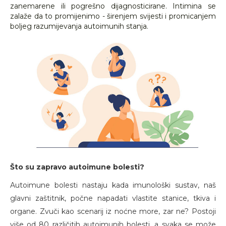
zanemarene ili pogrešno dijagnosticirane. Intimina se
zalaže da to promijenimo - širenjem svijesti i promicanjem
boljeg razumijevanja autoimunih stanja.
Što su zapravo autoimune bolesti?
Autoimune bolesti nastaju kada imunološki sustav, naš
glavni zaštitnik, počne napadati vlastite stanice, tkiva i
organe. Zvuči kao scenarij iz noćne more, zar ne? Postoji
više od 80 različitih autoimunih bolesti, a svaka se može