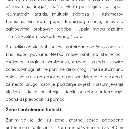
očitovati na drugačiji način. Među poznatijima su lupus,
reumatoidni artritis, multipla skleroza i Hashimotov
tireoiditis. Simptomi poput kroničnog umora, bolova u
zglobovima, probavnih tegoba i upala mogu ozbiljno
narušiti kvalitetu svakodnevnog života.
Za razliku od vidljivijih bolesti, autoimune se često odvijaju
tiho, ispod površine. Netko može patiti od stalne boli,
moždane magle ili iscrpljenosti, a izvana izgledati sasvim
zdravo. Mnogi niti ne pomisle da bi mogli imati autoimunu
bolest jer su simptomi često nejasni i lako ih je zamijeniti
za nešto drugo. Zato je podizanje svijesti i razumijevanja
ključno - kako bi oboljeli dobili potrebne informacije,
podršku i pravodobnu pomoć.
Žene i autoimune bolesti
Zanimljivo je da su žene znatno češće pogođene
autoimunim bolestima. Prema istraživanjima, čak 80 %