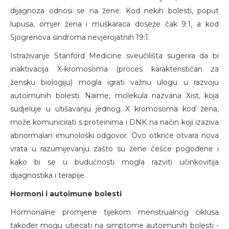
dijagnoza odnosi se na žene. Kod nekih bolesti, poput
lupusa, omjer žena i muškaraca doseže čak 9:1, a kod
Sjögrenova sindroma nevjerojatnih 19:1.
Istraživanje Stanford Medicine sveučilišta sugerira da bi
inaktivacija X-kromosoma (proces karakterističan za
žensku biologiju) mogla igrati važnu ulogu u razvoju
autoimunih bolesti. Naime, molekula nazvana Xist, koja
sudjeluje u utišavanju jednog X kromosoma kod žena,
može komunicirati s proteinima i DNK na način koji izaziva
abnormalan imunološki odgovor. Ovo otkriće otvara nova
vrata u razumijevanju zašto su žene češće pogođene i
kako bi se u budućnosti mogla razviti učinkovitija
dijagnostika i terapije.
Hormoni i autoimune bolesti
Hormonalne promjene tijekom menstrualnog ciklusa
također mogu utjecati na simptome autoimunih bolesti -