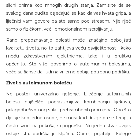
slični onima kod mnogih drugih stanja. Zamislite da se
svakog dana budite osjećajući se kao da vas hvata gripa, a
liječnici vam govore da ste samo pod stresom. Nije riječ
samo o fizičkom, već i emocionalnom iscrpljivanju.
Rano prepoznavanje bolesti može značajno poboljšati
kvalitetu života, no to zahtijeva veću osviještenost - kako
među zdravstvenim djelatnicima, tako i u društvu
općenito. Što više govorimo o autoimunim bolestima,
veće su šanse da ljudi na vrijeme dobiju potrebnu podršku.
Život s autoimunom bolešću
Ne postoji univerzalno rješenje. Liječenje autoimunih
bolesti najčešće podrazumijeva kombinaciju lijekova,
prilagodbi životnog stila i prehrambenih promjena. Ono što
djeluje kod jedne osobe, ne mora kod druge pa se terapija
često svodi na pokušaje i pogreške. No jedna stvar uvijek
ostaje ista: podrška je ključna. Obitelj, prijatelji i kolege