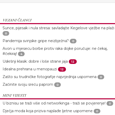
VEZANI ČLANCI
Sunce, pijesak i nula stresa: savladajte Kegelove vježbe na plaži
0
Pandemija svinjske gripe neizbježna?
0
Avon u mjesecu borbe protiv raka dojke poručuje: ne čekaj,
#čekiraj!
4
Uskršnji klasik: dobre i loše strane jaja
12
Idealna prehrana u menopauzi
12
Zašto su trudničke fotografije najvrjednija uspomena
0
Začinite svoju sreću paprom
0
MINI VIJESTI
U biznisu se traži više od networkinga - traži se povjerenje!
0
Dječja moda koja priziva najslađe ljetne uspomene
0