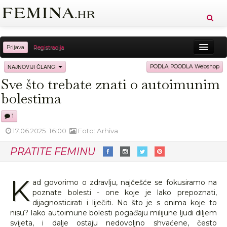
Prijava
Registracija
Sreća
Ljepota
Zdravlje
Vitkost
NAJNOVIJI ČLANCI
PODLA POODLA Webshop
Sve što trebate znati o autoimunim
Moda
Ljubav
Relax
Putovanja
Recepti
bolestima
Proizvodi
Knjige
Cool
1
17.06.2025. 16:00
Foto: Arhiva
PRATITE FEMINU
K
ad govorimo o zdravlju, najčešće se fokusiramo na
poznate bolesti - one koje je lako prepoznati,
dijagnosticirati i liječiti. No što je s onima koje to
nisu? Iako autoimune bolesti pogađaju milijune ljudi diljem
svijeta, i dalje ostaju nedovoljno shvaćene, često