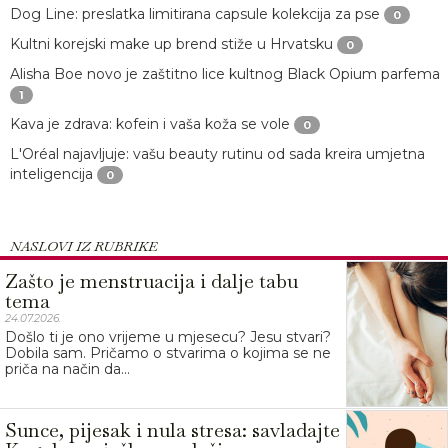
Dog Line: preslatka limitirana capsule kolekcija za pse
0
Kultni korejski make up brend stiže u Hrvatsku
0
Alisha Boe novo je zaštitno lice kultnog Black Opium parfema
1
Kava je zdrava: kofein i vaša koža se vole
0
L'Oréal najavljuje: vašu beauty rutinu od sada kreira umjetna
inteligencija
0
NASLOVI IZ RUBRIKE
Zašto je menstruacija i dalje tabu
tema
24.07.2026.
Došlo ti je ono vrijeme u mjesecu? Jesu stvari?
Dobila sam. Pričamo o stvarima o kojima se ne
priča na način da...
Sunce, pijesak i nula stresa: savladajte