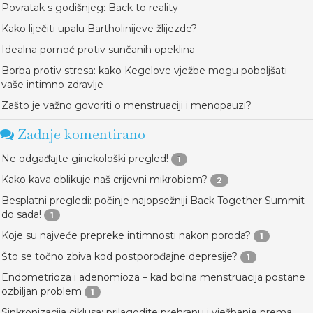
Povratak s godišnjeg: Back to reality
Kako liječiti upalu Bartholinijeve žlijezde?
Idealna pomoć protiv sunčanih opeklina
Borba protiv stresa: kako Kegelove vježbe mogu poboljšati
vaše intimno zdravlje
Zašto je važno govoriti o menstruaciji i menopauzi?
Zadnje komentirano
Ne odgađajte ginekološki pregled!
1
Kako kava oblikuje naš crijevni mikrobiom?
2
Besplatni pregledi: počinje najopsežniji Back Together Summit
do sada!
1
Koje su najveće prepreke intimnosti nakon poroda?
1
Što se točno zbiva kod postporođajne depresije?
1
Endometrioza i adenomioza – kad bolna menstruacija postane
ozbiljan problem
1
Sinkronizacija ciklusa: prilagodite prehranu i vježbanje prema