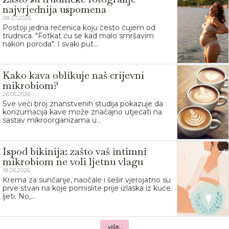
najvrjednija uspomena
08.07.2026.
Postoji jedna rečenica koju često čujem od
trudnica. "Fotkat ću se kad malo smršavim
nakon poroda". I svaki put...
Kako kava oblikuje naš crijevni
mikrobiom?
26.06.2026.
Sve veći broj znanstvenih studija pokazuje da
konzumacija kave može značajno utjecati na
sastav mikroorganizama u...
Ispod bikinija: zašto vaš intimni
mikrobiom ne voli ljetnu vlagu
18.06.2026.
Krema za sunčanje, naočale i šešir vjerojatno su
prve stvari na koje pomislite prije izlaska iz kuće
ljeti. No,...
više...