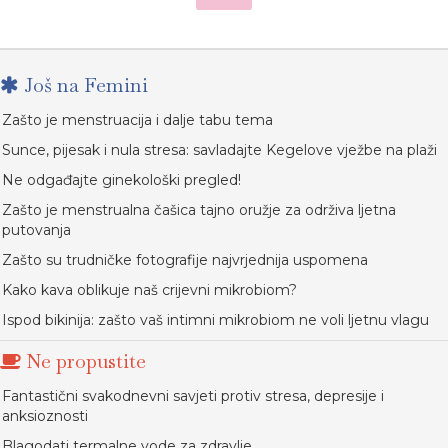
Još na Femini
Zašto je menstruacija i dalje tabu tema
Sunce, pijesak i nula stresa: savladajte Kegelove vježbe na plaži
Ne odgađajte ginekološki pregled!
Zašto je menstrualna čašica tajno oružje za održiva ljetna
putovanja
Zašto su trudničke fotografije najvrjednija uspomena
Kako kava oblikuje naš crijevni mikrobiom?
Ispod bikinija: zašto vaš intimni mikrobiom ne voli ljetnu vlagu
Ne propustite
Fantastični svakodnevni savjeti protiv stresa, depresije i
anksioznosti
Blagodati termalne vode za zdravlje