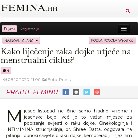
Prijava
Registracija
Sreća
Ljepota
Zdravlje
Vitkost
NAJNOVIJI ČLANCI
PODLA POODLA Webshop
Kako liječenje raka dojke utječe na
Moda
Ljubav
Relax
Putovanja
Recepti
menstrualni ciklus?
Proizvodi
Knjige
Cool
4
08.10.2020. 11:00
Foto: Press
PRATITE FEMINU
M
jesec listopad ne čine samo hladno vrijeme i
jesenske boje, već je to važan mjesec za
podizanje svijesti o raku dojke. Ginekologinja i
INTIMININA stručnjakinja, dr. Shree Datta, odgovara na
pitanja i donosi savjete o raku dojke, kemoterapiji i njezinim