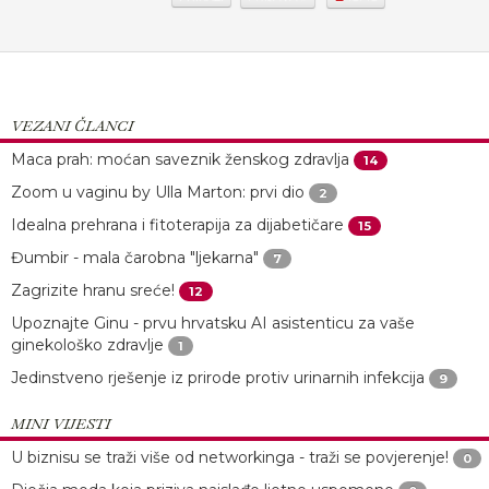
VEZANI ČLANCI
Maca prah: moćan saveznik ženskog zdravlja
14
Zoom u vaginu by Ulla Marton: prvi dio
2
Idealna prehrana i fitoterapija za dijabetičare
15
Đumbir - mala čarobna "ljekarna"
7
Zagrizite hranu sreće!
12
Upoznajte Ginu - prvu hrvatsku AI asistenticu za vaše
ginekološko zdravlje
1
Jedinstveno rješenje iz prirode protiv urinarnih infekcija
9
MINI VIJESTI
U biznisu se traži više od networkinga - traži se povjerenje!
0