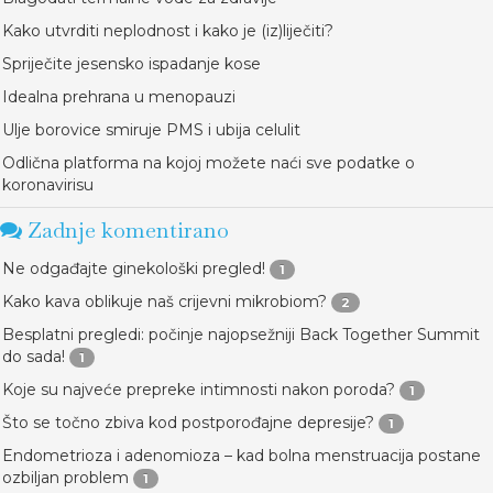
Kako utvrditi neplodnost i kako je (iz)liječiti?
Spriječite jesensko ispadanje kose
Idealna prehrana u menopauzi
Ulje borovice smiruje PMS i ubija celulit
Odlična platforma na kojoj možete naći sve podatke o
koronavirisu
Zadnje komentirano
Ne odgađajte ginekološki pregled!
1
Kako kava oblikuje naš crijevni mikrobiom?
2
Besplatni pregledi: počinje najopsežniji Back Together Summit
do sada!
1
Koje su najveće prepreke intimnosti nakon poroda?
1
Što se točno zbiva kod postporođajne depresije?
1
Endometrioza i adenomioza – kad bolna menstruacija postane
ozbiljan problem
1