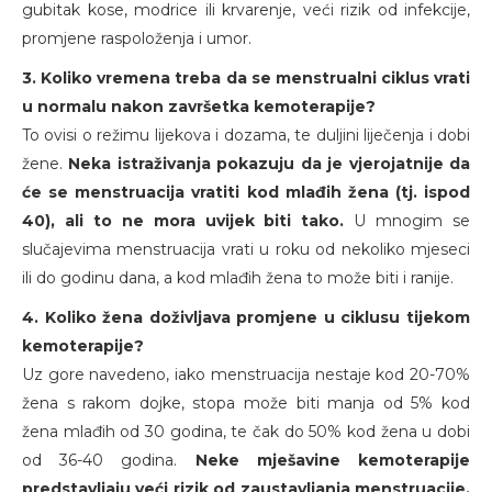
gubitak kose, modrice ili krvarenje, veći rizik od infekcije,
promjene raspoloženja i umor.
3. Koliko vremena treba da se menstrualni ciklus vrati
u normalu nakon završetka kemoterapije?
To ovisi o režimu lijekova i dozama, te duljini liječenja i dobi
žene.
Neka istraživanja pokazuju da je vjerojatnije da
će se menstruacija vratiti kod mlađih žena (tj. ispod
40), ali to ne mora uvijek biti tako.
U mnogim se
slučajevima menstruacija vrati u roku od nekoliko mjeseci
ili do godinu dana, a kod mlađih žena to može biti i ranije.
4. Koliko žena doživljava promjene u ciklusu tijekom
kemoterapije?
Uz gore navedeno, iako menstruacija nestaje kod 20-70%
žena s rakom dojke, stopa može biti manja od 5% kod
žena mlađih od 30 godina, te čak do 50% kod žena u dobi
od 36-40 godina.
Neke mješavine kemoterapije
predstavljaju veći rizik od zaustavljanja menstruacije,