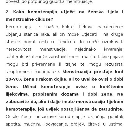
dovesti do potpunog gubitka menstruacije.
2. Kako kemoterapija utječe na ženska tijela i
menstrualne cikluse?
Kemoterapija je snažan koktel lijekova namijenjenih
ubijanju stanica raka, ali on može utjecati i na druge
stanice poput onih u jajnicima. To može uzrokovati
neredovitost menstruacije, nejednako krvarenje,
subfertilnost ili može zaustaviti menstruaciju. Takve pojave
mogu biti privremene ili trajne te mogu rezultirati
simptomima menopauze.
Menstruacija prestaje kod
20-70% žena s rakom dojke, ali to uvelike ovisi o dobi
žene. Učinci kemoterapije ovise o korištenim
lijekovima, propisanim dozama i dobi žene. Ne
zaboravite da, ako i dalje imate menstruaciju tijekom
kemoterapije, još uvijek postoji šansa da zatrudnite.
Ostale česte nuspojave kemoterapije uključuju gubitak
apetita, mučninu, povraćanje, proljev, čireve u ustima,