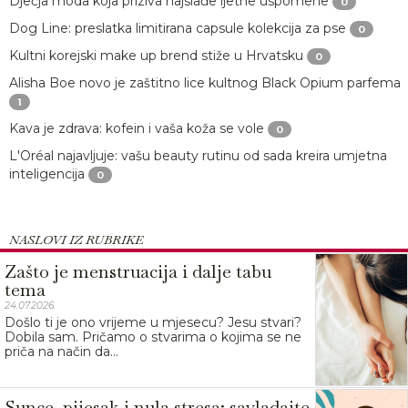
Dječja moda koja priziva najslađe ljetne uspomene
0
Dog Line: preslatka limitirana capsule kolekcija za pse
0
Kultni korejski make up brend stiže u Hrvatsku
0
Alisha Boe novo je zaštitno lice kultnog Black Opium parfema
1
Kava je zdrava: kofein i vaša koža se vole
0
L'Oréal najavljuje: vašu beauty rutinu od sada kreira umjetna
inteligencija
0
NASLOVI IZ RUBRIKE
Zašto je menstruacija i dalje tabu
tema
24.07.2026.
Došlo ti je ono vrijeme u mjesecu? Jesu stvari?
Dobila sam. Pričamo o stvarima o kojima se ne
priča na način da...
Sunce, pijesak i nula stresa: savladajte