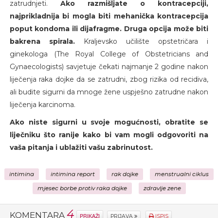
zatrudnjeti.
Ako razmišljate o kontracepciji,
najprikladnija bi mogla biti mehanička kontracepcija
poput kondoma ili dijafragme. Druga opcija može biti
bakrena spirala.
Kraljevsko učilište opstetričara i
ginekologa (The Royal College of Obstetricians and
Gynaecologists) savjetuje čekati najmanje 2 godine nakon
liječenja raka dojke da se zatrudni, zbog rizika od recidiva,
ali budite sigurni da mnoge žene uspješno zatrudne nakon
liječenja karcinoma.
Ako niste sigurni u svoje mogućnosti, obratite se
liječniku što ranije kako bi vam mogli odgovoriti na
vaša pitanja i ublažiti vašu zabrinutost.
intimina
intimina report
rak dojke
menstrualni ciklus
mjesec borbe protiv raka dojke
zdravlje zene
4
KOMENTARA
PRIKAŽI
PRIJAVA
ISPIS