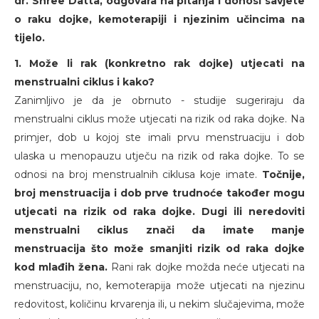
dr. Shree Datta, odgovara na pitanja i donosi savjete
o raku dojke, kemoterapiji i njezinim učincima na
tijelo.
1. Može li rak (konkretno rak dojke) utjecati na
menstrualni ciklus i kako?
Zanimljivo je da je obrnuto - studije sugeriraju da
menstrualni ciklus može utjecati na rizik od raka dojke. Na
primjer, dob u kojoj ste imali prvu menstruaciju i dob
ulaska u menopauzu utječu na rizik od raka dojke. To se
odnosi na broj menstrualnih ciklusa koje imate.
Točnije,
broj menstruacija i dob prve trudnoće također mogu
utjecati na rizik od raka dojke. Dugi ili neredoviti
menstrualni ciklus znači da imate manje
menstruacija što može smanjiti rizik od raka dojke
kod mlađih žena.
Rani rak dojke možda neće utjecati na
menstruaciju, no, kemoterapija može utjecati na njezinu
redovitost, količinu krvarenja ili, u nekim slučajevima, može