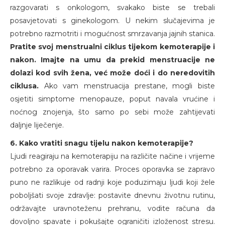
razgovarati s onkologom, svakako biste se trebali
posavjetovati s ginekologom. U nekim slučajevima je
potrebno razmotriti i mogućnost smrzavanja jajnih stanica.
Pratite svoj menstrualni ciklus tijekom kemoterapije i
nakon. Imajte na umu da prekid menstruacije ne
dolazi kod svih žena, već može doći i do neredovitih
ciklusa.
Ako vam menstruacija prestane, mogli biste
osjetiti simptome menopauze, poput navala vrućine i
noćnog znojenja, što samo po sebi može zahtijevati
daljnje liječenje.
6. Kako vratiti snagu tijelu nakon kemoterapije?
Ljudi reagiraju na kemoterapiju na različite načine i vrijeme
potrebno za oporavak varira. Proces oporavka se zapravo
puno ne razlikuje od radnji koje poduzimaju ljudi koji žele
poboljšati svoje zdravlje: postavite dnevnu životnu rutinu,
održavajte uravnoteženu prehranu, vodite računa da
dovoljno spavate i pokušajte ograničiti izloženost stresu.