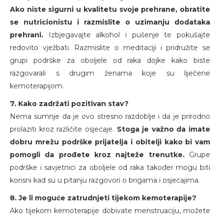
Ako niste sigurni u kvalitetu svoje prehrane, obratite
se nutricionistu i razmislite o uzimanju dodataka
prehrani.
Izbjegavajte alkohol i pušenje te pokušajte
redovito vježbati. Razmislite o meditaciji i pridružite se
grupi podrške za oboljele od raka dojke kako biste
razgovarali s drugim ženama koje su liječene
kemoterapijom.
7. Kako zadržati pozitivan stav?
Nema sumnje da je ovo stresno razdoblje i da je prirodno
prolaziti kroz različite osjećaje.
Stoga je važno da imate
dobru mrežu podrške prijatelja i obitelji kako bi vam
pomogli da prođete kroz najteže trenutke.
Grupe
podrške i savjetnici za oboljele od raka također mogu biti
korisni kad su u pitanju razgovori o brigama i osjećajima.
8. Je li moguće zatrudnjeti tijekom kemoterapije?
Ako tijekom kemoterapije dobivate menstruaciju, možete