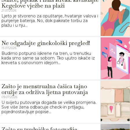
Kegelove vježbe na plaži
21.07.2026.
Ljeto je stvoreno za opuštanje, hvatanje valova i
punjenje baterija. No, dok pakirate torbu za
plažu i u nju...
Ne odgađajte ginekološki pregled!
15.07.2026.
Budimo potpuno iskrene na tren, u trenutku
kada smo same sa sobom. Tko ujutro iskače iz
kreveta s osnovnom idejom...
Zašto je menstrualna čašica tajno
oružje za održiva ljetna putovanja
09.07.2026.
U svijetu putovanja događa se velika promjena.
Sve više žena odbacuje check-in prtljagu,
pojednostavljuje popise...
Zašto su trudničke fotografije