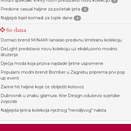
Modni spektakl: eNVy room predstavio novu kolekciju
1
Predivne casual haljine za početak ljeta
3
Najljepši bijeli komadi za tople dane
3
60 dana
Domaći brend MINAMI lansirao predivnu limitiranu kolekciju
DeLight predstavio novu kolekciju uz ekskluzivno modno
druženje
Dječja moda koja priziva najslađe ljetne uspomene
Popularni modni brend Bomber u Zagrebu priprema prvi pop
up event
Zarine hit haljine koje će obilježiti kolovoz
Dubrovnik u znaku glamura: Krie Design oduševio svjetske
zvijezde
Najljepša ljetna kolekcija nježnog "nevidljivog" nakita