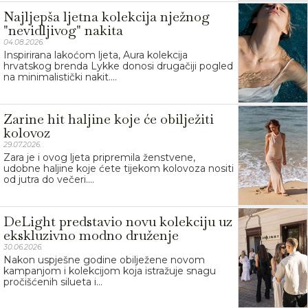
Najljepša ljetna kolekcija nježnog
"nevidljivog" nakita
04.08.2026.
Inspirirana lakoćom ljeta, Aura kolekcija
hrvatskog brenda Lykke donosi drugačiji pogled
na minimalistički nakit....
Zarine hit haljine koje će obilježiti
kolovoz
29.07.2026.
Zara je i ovog ljeta pripremila ženstvene,
udobne haljine koje ćete tijekom kolovoza nositi
od jutra do večeri....
DeLight predstavio novu kolekciju uz
ekskluzivno modno druženje
30.06.2026.
Nakon uspješne godine obilježene novom
kampanjom i kolekcijom koja istražuje snagu
pročišćenih silueta i...