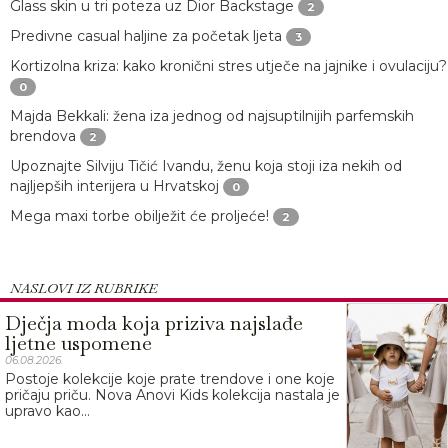
Glass skin u tri poteza uz Dior Backstage
2
Predivne casual haljine za početak ljeta
3
Kortizolna kriza: kako kronični stres utječe na jajnike i ovulaciju?
0
Majda Bekkali: žena iza jednog od najsuptilnijih parfemskih
brendova
2
Upoznajte Silviju Tičić Ivandu, ženu koja stoji iza nekih od
najljepših interijera u Hrvatskoj
0
Mega maxi torbe obilježit će proljeće!
2
NASLOVI IZ RUBRIKE
Dječja moda koja priziva najslađe
ljetne uspomene
06.08.2026.
Postoje kolekcije koje prate trendove i one koje
pričaju priču. Nova Anovi Kids kolekcija nastala je
upravo kao...