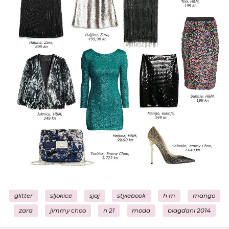
glitter
sljokice
sjaj
stylebook
h m
mango
zara
jimmy choo
n 21
moda
blagdani 2014