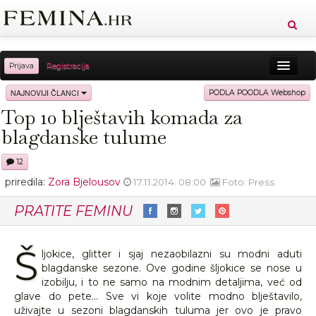
Prijava
Registracija
Sreća
Ljepota
Zdravlje
Vitkost
NAJNOVIJI ČLANCI
PODLA POODLA Webshop
Top 10 blještavih komada za
Moda
Ljubav
Relax
Putovanja
Recepti
blagdanske tulume
Proizvodi
Knjige
Cool
12
priredila:
Zora Bjelousov
17.11.2014. 08:00
Foto: Press
PRATITE FEMINU
Š
ljokice, glitter i sjaj nezaobilazni su modni aduti
blagdanske sezone. Ove godine šljokice se nose u
izobilju, i to ne samo na modnim detaljima, već od
glave do pete... Sve vi koje volite modno blještavilo,
uživajte u sezoni blagdanskih tuluma jer ovo je pravo