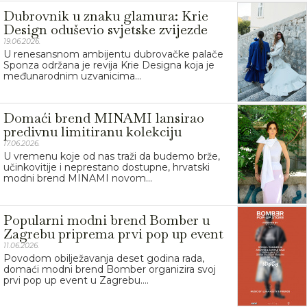
Dubrovnik u znaku glamura: Krie
Design oduševio svjetske zvijezde
19.06.2026.
U renesansnom ambijentu dubrovačke palače
Sponza održana je revija Krie Designa koja je
međunarodnim uzvanicima...
Domaći brend MINAMI lansirao
predivnu limitiranu kolekciju
17.06.2026.
U vremenu koje od nas traži da budemo brže,
učinkovitije i neprestano dostupne, hrvatski
modni brend MINAMI novom...
Popularni modni brend Bomber u
Zagrebu priprema prvi pop up event
11.06.2026.
Povodom obilježavanja deset godina rada,
domaći modni brend Bomber organizira svoj
prvi pop up event u Zagrebu....