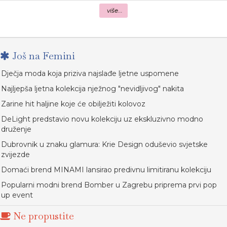
više...
Još na Femini
Dječja moda koja priziva najslađe ljetne uspomene
Najljepša ljetna kolekcija nježnog "nevidljivog" nakita
Zarine hit haljine koje će obilježiti kolovoz
DeLight predstavio novu kolekciju uz ekskluzivno modno
druženje
Dubrovnik u znaku glamura: Krie Design oduševio svjetske
zvijezde
Domaći brend MINAMI lansirao predivnu limitiranu kolekciju
Popularni modni brend Bomber u Zagrebu priprema prvi pop
up event
Ne propustite