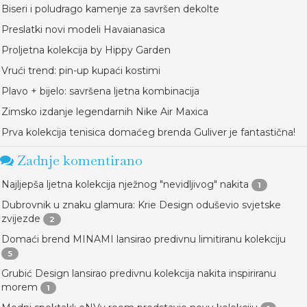
Biseri i poludrago kamenje za savršen dekolte
Preslatki novi modeli Havaianasica
Proljetna kolekcija by Hippy Garden
Vrući trend: pin-up kupaći kostimi
Plavo + bijelo: savršena ljetna kombinacija
Zimsko izdanje legendarnih Nike Air Maxica
Prva kolekcija tenisica domaćeg brenda Guliver je fantastična!
Zadnje komentirano
Najljepša ljetna kolekcija nježnog "nevidljivog" nakita
1
Dubrovnik u znaku glamura: Krie Design oduševio svjetske
zvijezde
2
Domaći brend MINAMI lansirao predivnu limitiranu kolekciju
5
Grubić Design lansirao predivnu kolekcija nakita inspiriranu
morem
1