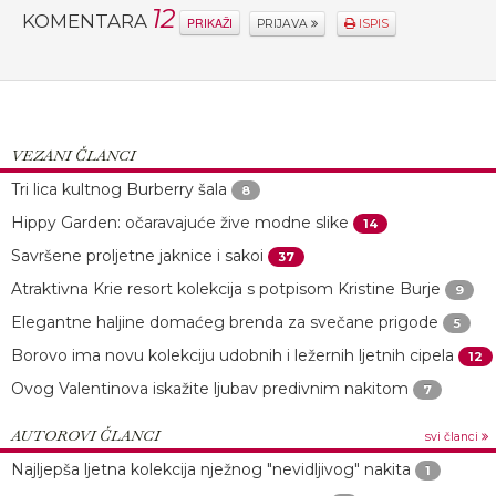
12
KOMENTARA
PRIKAŽI
PRIJAVA
ISPIS
VEZANI ČLANCI
Tri lica kultnog Burberry šala
8
Hippy Garden: očaravajuće žive modne slike
14
Savršene proljetne jaknice i sakoi
37
Atraktivna Krie resort kolekcija s potpisom Kristine Burje
9
Elegantne haljine domaćeg brenda za svečane prigode
5
Borovo ima novu kolekciju udobnih i ležernih ljetnih cipela
12
Ovog Valentinova iskažite ljubav predivnim nakitom
7
AUTOROVI ČLANCI
svi članci
Najljepša ljetna kolekcija nježnog "nevidljivog" nakita
1