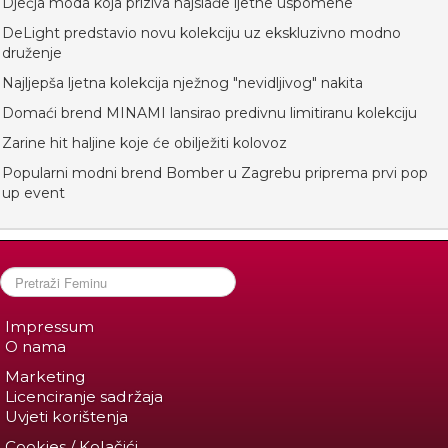
Dječja moda koja priziva najslađe ljetne uspomene
DeLight predstavio novu kolekciju uz ekskluzivno modno
druženje
Najljepša ljetna kolekcija nježnog "nevidljivog" nakita
Domaći brend MINAMI lansirao predivnu limitiranu kolekciju
Zarine hit haljine koje će obilježiti kolovoz
Popularni modni brend Bomber u Zagrebu priprema prvi pop
up event
Impressum
O nama
Marketing
Licenciranje sadržaja
Uvjeti korištenja
Cookies / Kolačići