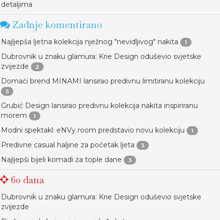
detaljima
Zadnje komentirano
Najljepša ljetna kolekcija nježnog "nevidljivog" nakita
1
Dubrovnik u znaku glamura: Krie Design oduševio svjetske
zvijezde
2
Domaći brend MINAMI lansirao predivnu limitiranu kolekciju
5
Grubić Design lansirao predivnu kolekcija nakita inspiriranu
morem
1
Modni spektakl: eNVy room predstavio novu kolekciju
1
Predivne casual haljine za početak ljeta
3
Najljepši bijeli komadi za tople dane
3
60 dana
Dubrovnik u znaku glamura: Krie Design oduševio svjetske
zvijezde