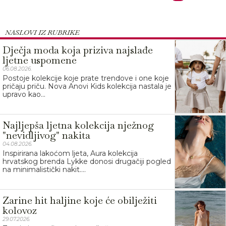
NASLOVI IZ RUBRIKE
Dječja moda koja priziva najslađe
ljetne uspomene
06.08.2026.
Postoje kolekcije koje prate trendove i one koje
pričaju priču. Nova Anovi Kids kolekcija nastala je
upravo kao...
Najljepša ljetna kolekcija nježnog
"nevidljivog" nakita
04.08.2026.
Inspirirana lakoćom ljeta, Aura kolekcija
hrvatskog brenda Lykke donosi drugačiji pogled
na minimalistički nakit....
Zarine hit haljine koje će obilježiti
kolovoz
29.07.2026.