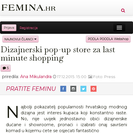
Prijava
Registracija
Sreća
Ljepota
Zdravlje
Vitkost
NAJNOVIJI ČLANCI
PODLA POODLA Webshop
Dizajnerski pop-up store za last
Moda
Ljubav
Relax
Putovanja
Recepti
minute shopping
Proizvodi
Knjige
Cool
5
priredila:
Ana Mikulandra
17.12.2015. 15:00
Foto: Press
PRATITE FEMINU
N
ajbolji pokazatelj popularnosti hrvatskog modnog
dizajna jest interes kupaca koji konstantno raste.
No, nije uvijek jednostavno obići dizajnerske
dućane i showroome, pronaći i izabrati onaj savršeni
komad u kojemu ćete se osjećati fantastično