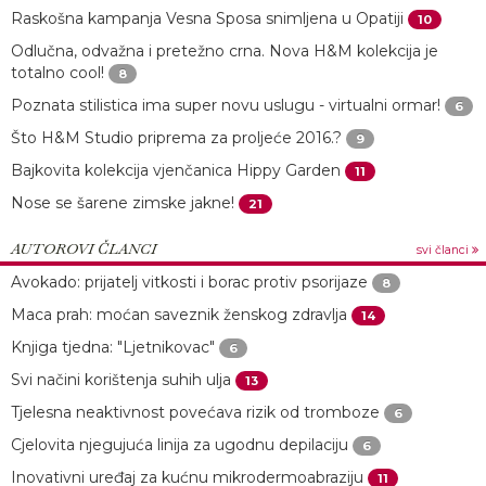
Raskošna kampanja Vesna Sposa snimljena u Opatiji
10
Odlučna, odvažna i pretežno crna. Nova H&M kolekcija je
totalno cool!
8
Poznata stilistica ima super novu uslugu - virtualni ormar!
6
Što H&M Studio priprema za proljeće 2016.?
9
Bajkovita kolekcija vjenčanica Hippy Garden
11
Nose se šarene zimske jakne!
21
AUTOROVI ČLANCI
svi članci
Avokado: prijatelj vitkosti i borac protiv psorijaze
8
Maca prah: moćan saveznik ženskog zdravlja
14
Knjiga tjedna: "Ljetnikovac"
6
Svi načini korištenja suhih ulja
13
Tjelesna neaktivnost povećava rizik od tromboze
6
Cjelovita njegujuća linija za ugodnu depilaciju
6
Inovativni uređaj za kućnu mikrodermoabraziju
11