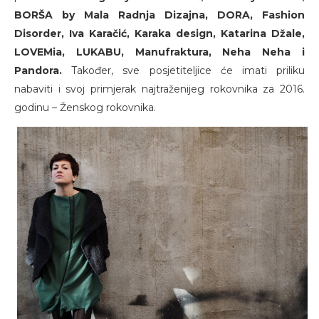
BORŠA by Mala Radnja Dizajna, DORA, Fashion
Disorder, Iva Karačić, Karaka design, Katarina Džale,
LOVEMia, LUKABU, Manufraktura, Neha Neha i
Pandora.
Također, sve posjetiteljice će imati priliku
nabaviti i svoj primjerak najtraženijeg rokovnika za 2016.
godinu – Ženskog rokovnika.