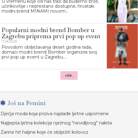
U vremenu koje od nas traži da budemo brže,
učinkovitije i neprestano dostupne, hrvatski
modni brend MINAMI novom...
Popularni modni brend Bomber u
Zagrebu priprema prvi pop up event
11.06.2026.
Povodom obilježavanja deset godina rada,
domaći modni brend Bomber organizira svoj
prvi pop up event u Zagrebu....
više...
Još na Femini
Dječja moda koja priziva najslađe ljetne uspomene
Najljepša ljetna kolekcija nježnog "nevidljivog" nakita
Zarine hit haljine koje će obilježiti kolovoz