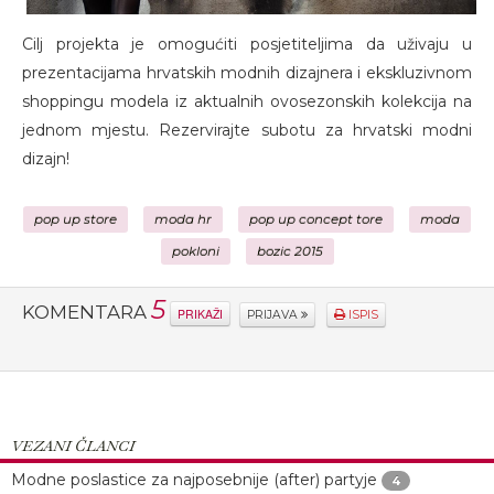
Cilj projekta je omogućiti posjetiteljima da uživaju u
prezentacijama hrvatskih modnih dizajnera i ekskluzivnom
shoppingu modela iz aktualnih ovosezonskih kolekcija na
jednom mjestu. Rezervirajte subotu za hrvatski modni
dizajn!
pop up store
moda hr
pop up concept tore
moda
pokloni
bozic 2015
5
KOMENTARA
PRIKAŽI
PRIJAVA
ISPIS
VEZANI ČLANCI
Modne poslastice za najposebnije (after) partyje
4