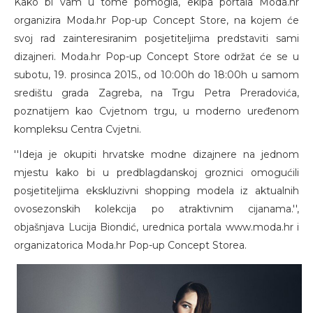
Kako bi vam u tome pomogla, ekipa portala Moda.hr
organizira Moda.hr Pop-up Concept Store, na kojem će
svoj rad zainteresiranim posjetiteljima predstaviti sami
dizajneri. Moda.hr Pop-up Concept Store održat će se u
subotu, 19. prosinca 2015., od 10:00h do 18:00h u samom
središtu grada Zagreba, na Trgu Petra Preradovića,
poznatijem kao Cvjetnom trgu, u moderno uređenom
kompleksu Centra Cvjetni.
''Ideja je okupiti hrvatske modne dizajnere na jednom
mjestu kako bi u predblagdanskoj groznici omogućili
posjetiteljima ekskluzivni shopping modela iz aktualnih
ovosezonskih kolekcija po atraktivnim cijanama.'',
objašnjava Lucija Biondić, urednica portala www.moda.hr i
organizatorica Moda.hr Pop-up Concept Storea.