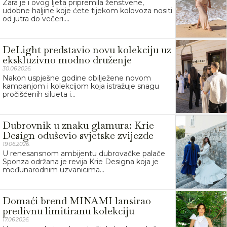
Zara je i ovog ljeta pripremila ženstvene,
udobne haljine koje ćete tijekom kolovoza nositi
od jutra do večeri....
DeLight predstavio novu kolekciju uz
ekskluzivno modno druženje
30.06.2026.
Nakon uspješne godine obilježene novom
kampanjom i kolekcijom koja istražuje snagu
pročišćenih silueta i...
Dubrovnik u znaku glamura: Krie
Design oduševio svjetske zvijezde
19.06.2026.
U renesansnom ambijentu dubrovačke palače
Sponza održana je revija Krie Designa koja je
međunarodnim uzvanicima...
Domaći brend MINAMI lansirao
predivnu limitiranu kolekciju
17.06.2026.