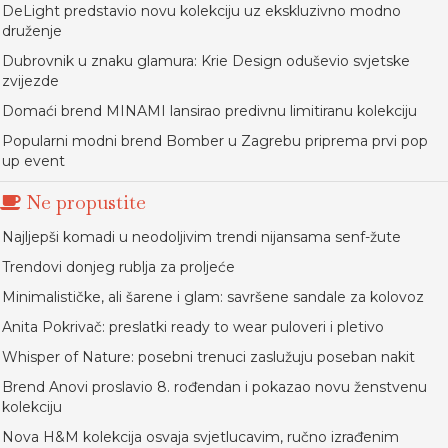
DeLight predstavio novu kolekciju uz ekskluzivno modno
druženje
Dubrovnik u znaku glamura: Krie Design oduševio svjetske
zvijezde
Domaći brend MINAMI lansirao predivnu limitiranu kolekciju
Popularni modni brend Bomber u Zagrebu priprema prvi pop
up event
Ne propustite
Najljepši komadi u neodoljivim trendi nijansama senf-žute
Trendovi donjeg rublja za proljeće
Minimalističke, ali šarene i glam: savršene sandale za kolovoz
Anita Pokrivač: preslatki ready to wear puloveri i pletivo
Whisper of Nature: posebni trenuci zaslužuju poseban nakit
Brend Anovi proslavio 8. rođendan i pokazao novu ženstvenu
kolekciju
Nova H&M kolekcija osvaja svjetlucavim, ručno izrađenim