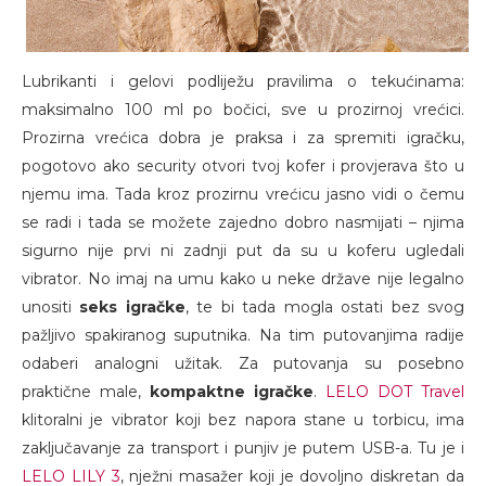
Lubrikanti i gelovi podliježu pravilima o tekućinama:
maksimalno 100 ml po bočici, sve u prozirnoj vrećici.
Prozirna vrećica dobra je praksa i za spremiti igračku,
pogotovo ako security otvori tvoj kofer i provjerava što u
njemu ima. Tada kroz prozirnu vrećicu jasno vidi o čemu
se radi i tada se možete zajedno dobro nasmijati – njima
sigurno nije prvi ni zadnji put da su u koferu ugledali
vibrator. No imaj na umu kako u neke države nije legalno
unositi
seks igračke
, te bi tada mogla ostati bez svog
pažljivo spakiranog suputnika. Na tim putovanjima radije
odaberi analogni užitak. Za putovanja su posebno
praktične male,
kompaktne igračke
.
LELO DOT Travel
klitoralni je vibrator koji bez napora stane u torbicu, ima
zaključavanje za transport i punjiv je putem USB-a. Tu je i
LELO LILY 3
, nježni masažer koji je dovoljno diskretan da