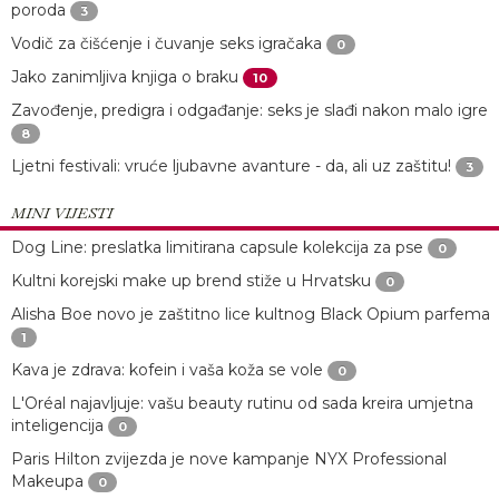
poroda
3
Vodič za čišćenje i čuvanje seks igračaka
0
Jako zanimljiva knjiga o braku
10
Zavođenje, predigra i odgađanje: seks je slađi nakon malo igre
8
Ljetni festivali: vruće ljubavne avanture - da, ali uz zaštitu!
3
MINI VIJESTI
Dog Line: preslatka limitirana capsule kolekcija za pse
0
Kultni korejski make up brend stiže u Hrvatsku
0
Alisha Boe novo je zaštitno lice kultnog Black Opium parfema
1
Kava je zdrava: kofein i vaša koža se vole
0
L'Oréal najavljuje: vašu beauty rutinu od sada kreira umjetna
inteligencija
0
Paris Hilton zvijezda je nove kampanje NYX Professional
Makeupa
0