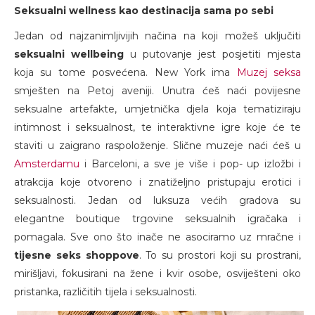
Seksualni wellness kao destinacija sama po sebi
Jedan od najzanimljivijih načina na koji možeš uključiti
seksualni wellbeing
u putovanje jest posjetiti mjesta
koja su tome posvećena. New York ima
Muzej seksa
smješten na Petoj aveniji. Unutra ćeš naći povijesne
seksualne artefakte, umjetnička djela koja tematiziraju
intimnost i seksualnost, te interaktivne igre koje će te
staviti u zaigrano raspoloženje. Slične muzeje naći ćeš u
Amsterdamu
i Barceloni, a sve je više i pop- up izložbi i
atrakcija koje otvoreno i znatiželjno pristupaju erotici i
seksualnosti. Jedan od luksuza većih gradova su
elegantne boutique trgovine seksualnih igračaka i
pomagala. Sve ono što inače ne asociramo uz mračne i
tijesne seks shoppove
. To su prostori koji su prostrani,
mirišljavi, fokusirani na žene i kvir osobe, osviješteni oko
pristanka, različitih tijela i seksualnosti.