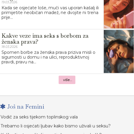
19.03.2026.
Kada se osjećate loše, muči vas uporan kašalj ili
primijetite neobičan madež, ne dvojite ni trena
prije...
Kakve veze ima seks s borbom za
ženska prava?
18.03.2026.
Spomen borbe za ženska prava priziva misli o
sigurnosti u domu i na ulici, reproduktivnoj
pravdi, pravu na...
više...
Još na Femini
Vodič za seks tijekom toplinskog vala
Trebamo li osjećati ljubav kako bismo uživali u seksu?