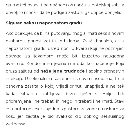
ga možeš ostaviti na noćnom ormariću u hotelskoj sobi, a
dovoljno moćan da te podsjeti zašto si ga uopće ponijela.
Siguran seks u nepoznatom gradu
Ako očekuješ da bi na putovanju mogla imati seks s novim
osobama, ponesi zaštitu od doma. Zvuči banalno, ali u
nepoznatom gradu, usred noći, u kvartu koji ne poznaješ,
potraga za ljekarnom može biti izuzetno neugodna
avantura. Kondomi su jedina metoda kontracepcije koja
pruža zaštitu od
neželjene trudnoće
i spolno prenosivih
infekcija. U seksualnim susretima s novim osobama, to je
osnovna zaštita o kojoj vrijedi brinuti unaprijed, a ne tek
kada situacija zahtijeva brzo rješenje. Bolje biti
pripremljena i ne trebati ih, nego ih trebati i ne imati. Stavi
ih u putni neseser zajedno s pastom za zube i maskom za
kosu jer zaštita je dio svakako dio dobrog seksualnog
wellnessa.