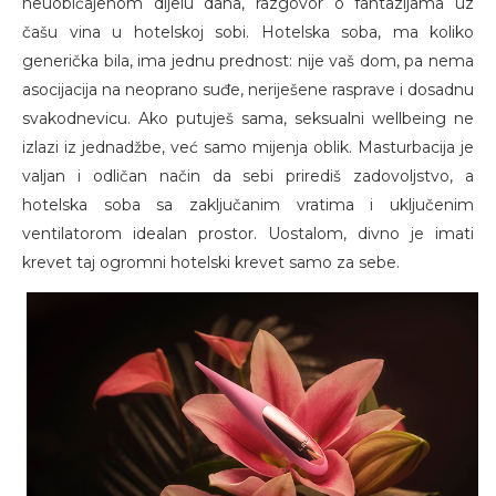
neuobičajenom dijelu dana, razgovor o fantazijama uz
čašu vina u hotelskoj sobi. Hotelska soba, ma koliko
generička bila, ima jednu prednost: nije vaš dom, pa nema
asocijacija na neoprano suđe, neriješene rasprave i dosadnu
svakodnevicu. Ako putuješ sama, seksualni wellbeing ne
izlazi iz jednadžbe, već samo mijenja oblik. Masturbacija je
valjan i odličan način da sebi prirediš zadovoljstvo, a
hotelska soba sa zaključanim vratima i uključenim
ventilatorom idealan prostor. Uostalom, divno je imati
krevet taj ogromni hotelski krevet samo za sebe.