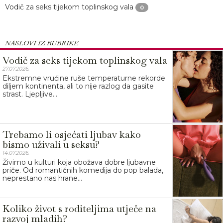
Vodič za seks tijekom toplinskog vala
0
NASLOVI IZ RUBRIKE
Vodič za seks tijekom toplinskog vala
27.07.2026.
Ekstremne vrućine ruše temperaturne rekorde
diljem kontinenta, ali to nije razlog da gasite
strast. Ljepljive...
Trebamo li osjećati ljubav kako
bismo uživali u seksu?
14.07.2026.
Živimo u kulturi koja obožava dobre ljubavne
priče. Od romantičnih komedija do pop balada,
neprestano nas hrane...
Koliko život s roditeljima utječe na
razvoj mladih?