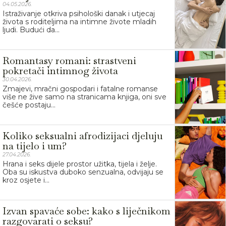
04.05.2026.
Istraživanje otkriva psihološki danak i utjecaj
života s roditeljima na intimne živote mladih
ljudi. Budući da...
Romantasy romani: strastveni
pokretači intimnog života
30.04.2026.
Zmajevi, mračni gospodari i fatalne romanse
više ne žive samo na stranicama knjiga, oni sve
češće postaju...
Koliko seksualni afrodizijaci djeluju
na tijelo i um?
27.04.2026.
Hrana i seks dijele prostor užitka, tijela i želje.
Oba su iskustva duboko senzualna, odvijaju se
kroz osjete i...
Izvan spavaće sobe: kako s liječnikom
razgovarati o seksu?