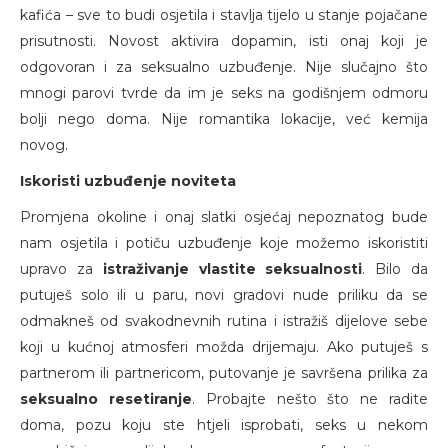
kafića – sve to budi osjetila i stavlja tijelo u stanje pojačane
prisutnosti. Novost aktivira dopamin, isti onaj koji je
odgovoran i za seksualno uzbuđenje. Nije slučajno što
mnogi parovi tvrde da im je seks na godišnjem odmoru
bolji nego doma. Nije romantika lokacije, već kemija
novog.
Iskoristi uzbuđenje noviteta
Promjena okoline i onaj slatki osjećaj nepoznatog bude
nam osjetila i potiču uzbuđenje koje možemo iskoristiti
upravo za
istraživanje vlastite seksualnosti
. Bilo da
putuješ solo ili u paru, novi gradovi nude priliku da se
odmakneš od svakodnevnih rutina i istražiš dijelove sebe
koji u kućnoj atmosferi možda drijemaju. Ako putuješ s
partnerom ili partnericom, putovanje je savršena prilika za
seksualno resetiranje
. Probajte nešto što ne radite
doma, pozu koju ste htjeli isprobati, seks u nekom