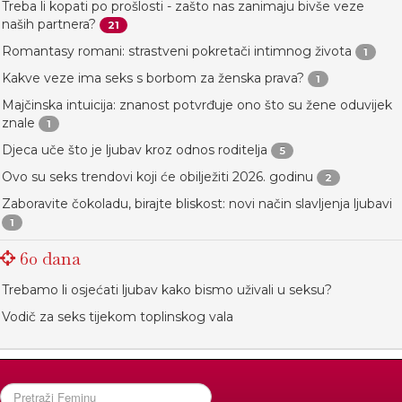
Treba li kopati po prošlosti - zašto nas zanimaju bivše veze
naših partnera?
21
Romantasy romani: strastveni pokretači intimnog života
1
Kakve veze ima seks s borbom za ženska prava?
1
Majčinska intuicija: znanost potvrđuje ono što su žene oduvijek
znale
1
Djeca uče što je ljubav kroz odnos roditelja
5
Ovo su seks trendovi koji će obilježiti 2026. godinu
2
Zaboravite čokoladu, birajte bliskost: novi način slavljenja ljubavi
1
60 dana
Trebamo li osjećati ljubav kako bismo uživali u seksu?
Vodič za seks tijekom toplinskog vala