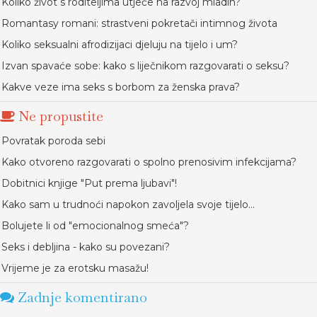
Koliko život s roditeljima utječe na razvoj mladih?
Romantasy romani: strastveni pokretači intimnog života
Koliko seksualni afrodizijaci djeluju na tijelo i um?
Izvan spavaće sobe: kako s liječnikom razgovarati o seksu?
Kakve veze ima seks s borbom za ženska prava?
Ne propustite
Povratak poroda sebi
Kako otvoreno razgovarati o spolno prenosivim infekcijama?
Dobitnici knjige "Put prema ljubavi"!
Kako sam u trudnoći napokon zavoljela svoje tijelo...
Bolujete li od "emocionalnog smeća"?
Seks i debljina - kako su povezani?
Vrijeme je za erotsku masažu!
Zadnje komentirano