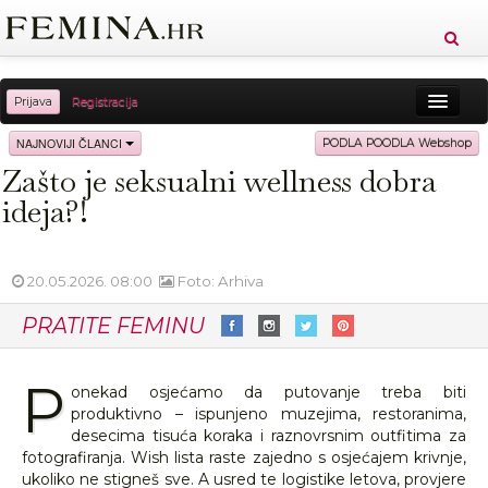
Prijava
Registracija
Sreća
Ljepota
Zdravlje
Vitkost
NAJNOVIJI ČLANCI
PODLA POODLA Webshop
Zašto je seksualni wellness dobra
Moda
Ljubav
Relax
Putovanja
Recepti
ideja?!
Proizvodi
Knjige
Cool
20.05.2026. 08:00
Foto: Arhiva
PRATITE FEMINU
P
onekad osjećamo da putovanje treba biti
produktivno – ispunjeno muzejima, restoranima,
desecima tisuća koraka i raznovrsnim outfitima za
fotografiranja. Wish lista raste zajedno s osjećajem krivnje,
ukoliko ne stigneš sve. A usred te logistike letova, provjere