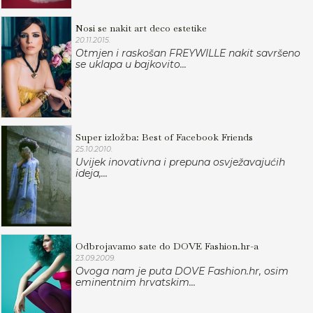
Nosi se nakit art deco estetike
20.11.2015.
Otmjen i raskošan FREYWILLE nakit savršeno
se uklapa u bajkovito...
Super izložba: Best of Facebook Friends
25.10.2010.
Uvijek inovativna i prepuna osvježavajućih
ideja,...
Odbrojavamo sate do DOVE Fashion.hr-a
23.09.2009.
Ovoga nam je puta DOVE Fashion.hr, osim
eminentnim hrvatskim...