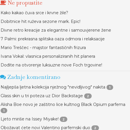
Ne propustite
Kako kakao čuva srce i krvne žile?
Dobitnice hit ruževa sezone mark. Epic!
Divne retro kreacije za elegantne i samouvjerene žene
7 Palmi: prekrasna splitska oaza odmora i relaksacije
Mario Treščec - majstor fantastičnih frizura
Ivana Vokal: vlasnica personaliziranih hit planera
Dođite na otvorenje luksuzne nove Foch trgovine!
Zadnje komentirano
Najljepša ljetna kolekcija nježnog "nevidljivog" nakita
1
Glass skin u tri poteza uz Dior Backstage
2
Alisha Boe novo je zaštitno lice kultnog Black Opium parfema
1
Ljeto miriše na Issey Miyake!
2
Obožavat ćete novi Valentino parfemski duo
2