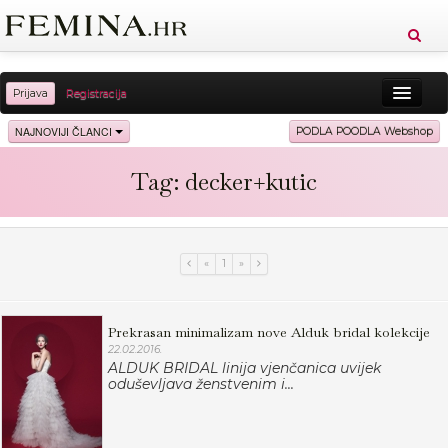
Prijava
Registracija
Sreća
Ljepota
Zdravlje
Vitkost
NAJNOVIJI ČLANCI
PODLA POODLA Webshop
Moda
Ljubav
Relax
Putovanja
Recepti
Tag: decker+kutic
Proizvodi
Knjige
Cool
«
1
»
Prekrasan minimalizam nove Alduk bridal kolekcije
22.02.2016.
ALDUK BRIDAL linija vjenčanica uvijek
oduševljava ženstvenim i...