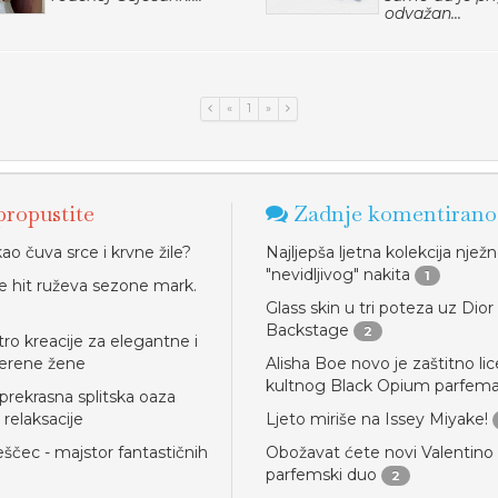
odvažan...
«
1
»
ropustite
Zadnje komentirano
ao čuva srce i krvne žile?
Najljepša ljetna kolekcija njež
"nevidljivog" nakita
1
e hit ruževa sezone mark.
Glass skin u tri poteza uz Dior
Backstage
2
tro kreacije za elegantne i
erene žene
Alisha Boe novo je zaštitno lic
kultnog Black Opium parfem
 prekrasna splitska oaza
 relaksacije
Ljeto miriše na Issey Miyake!
eščec - majstor fantastičnih
Obožavat ćete novi Valentino
parfemski duo
2