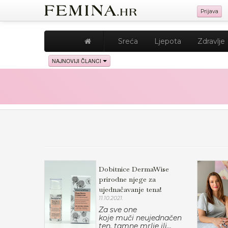
Prijava
Sreća
Ljepota
Zdravlje
NAJNOVIJI ČLANCI
Dobitnice DermaWise
prirodne njege za
ujednačavanje tena!
11.10.2021.
Za sve one
koje muči neujednačen
ten, tamne mrlje ili...