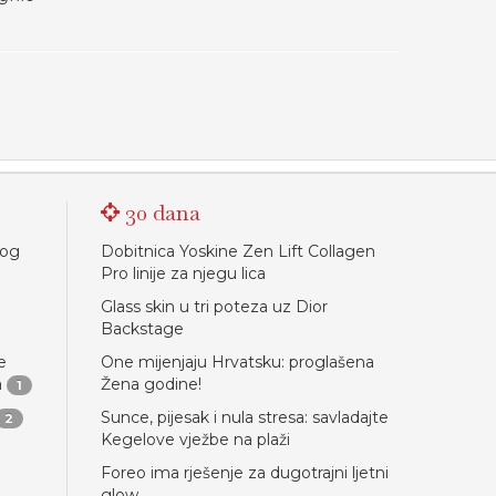
30 dana
nog
Dobitnica Yoskine Zen Lift Collagen
Pro linije za njegu lica
Glass skin u tri poteza uz Dior
Backstage
e
One mijenjaju Hrvatsku: proglašena
a
Žena godine!
1
Sunce, pijesak i nula stresa: savladajte
2
Kegelove vježbe na plaži
Foreo ima rješenje za dugotrajni ljetni
glow