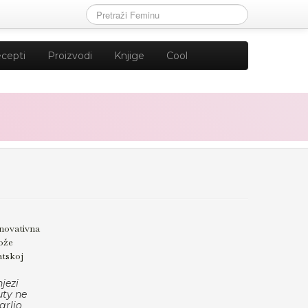
cepti
Proizvodi
Knjige
Cool
inovativna
kože
tskoj
jezi
uty ne
grlio