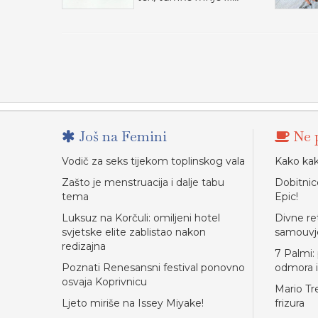
Još na Femini
Ne p
Vodič za seks tijekom toplinskog vala
Kako kak
Zašto je menstruacija i dalje tabu
Dobitnic
tema
Epic!
Luksuz na Korčuli: omiljeni hotel
Divne re
svjetske elite zablistao nakon
samouvj
redizajna
7 Palmi:
Poznati Renesansni festival ponovno
odmora i
osvaja Koprivnicu
Mario Tr
Ljeto miriše na Issey Miyake!
frizura