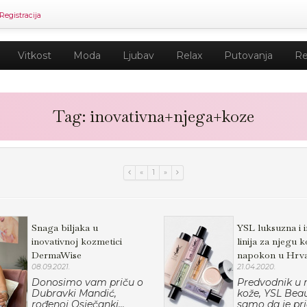
Registracija
Vitkost
Moda
Ljubav
Relax
Putovanja
Re
Tag: inovativna+njega+koze
«
1
»
Snaga biljaka u
YSL luksuzna i 
inovativnoj kozmetici
linija za njegu 
DermaWise
napokon u Hrva
08.09.2021.
21.04.2020.
Donosimo vam priču o
Predvodnik u n
Dubravki Mandić,
kože, YSL Bea
rođenoj Osječanki...
samo da je pri