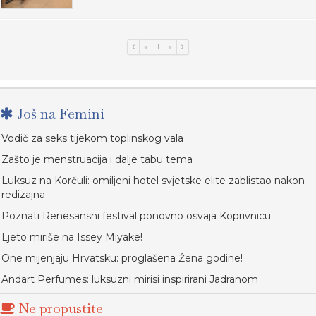
«
1
»
Još na Femini
Vodič za seks tijekom toplinskog vala
Zašto je menstruacija i dalje tabu tema
Luksuz na Korčuli: omiljeni hotel svjetske elite zablistao nakon
redizajna
Poznati Renesansni festival ponovno osvaja Koprivnicu
Ljeto miriše na Issey Miyake!
One mijenjaju Hrvatsku: proglašena Žena godine!
Andart Perfumes: luksuzni mirisi inspirirani Jadranom
Ne propustite