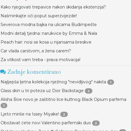
Kako njegovati trepavice nakon skidanja ekstenzija?
Našminkajte oči poput superzvijezde!
Severova modna bajka na ulicama Budimpešte
Modni detalj tjedna: narukvice by Emma & Nala
Peach hair: nosi se kosa u nijansama breskve
Car vlada carstvom, a žena carem?
Za vitkost vam treba - prava motivacija!
Zadnje komentirano
Najljepša ljetna kolekcija nježnog "nevidljivog" nakita
1
Glass skin u tri poteza uz Dior Backstage
2
Alisha Boe novo je zaštitno lice kultnog Black Opium parfema
1
Ljeto miriše na Issey Miyake!
2
Obožavat ćete novi Valentino parfemski duo
2