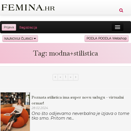
Prijava
Registracija
Sreća
Ljepota
Zdravlje
Vitkost
NAJNOVIJI ČLANCI
PODLA POODLA Webshop
Moda
Ljubav
Relax
Putovanja
Recepti
Tag: modna+stilistica
Proizvodi
Knjige
Cool
«
1
»
Poznata stilistica ima super novu uslugu - virtualni
ormar!
28.02.2024.
Ono što odijevamo neverbalna je izjava o tome
tko smo. Pritom ne...