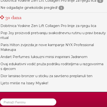
Dobitnica Yoskine Zen Lift Collagen Pro linije za njegu lica
5
Ne odgađajte ginekološki pregled!
1
30 dana
Dobitnica Yoskine Zen Lift Collagen Pro linije za njegu lica
Pop Joy proizvodi pretvaraju svakodnevnu rutinu u pravi beauty
ritual
Paris Hilton zvijezda je nove kampanje NYX Professional
Makeupa
Andart Perfumes: luksuzni mirisi inspirirani Jadranom
Ovaj edukativni vodič pruža podršku roditeljima u razgovorima
s djecom
Dior lansirao bronzer u sticku za savršeno preplanuli ten
Ljeto miriše na Issey Miyake!