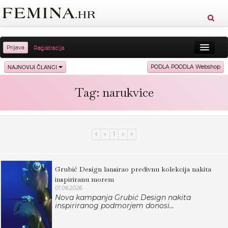
Prijava
Registracija
Sreća
Ljepota
Zdravlje
Vitkost
NAJNOVIJI ČLANCI
PODLA POODLA Webshop
Moda
Ljubav
Relax
Putovanja
Recepti
Tag: narukvice
Proizvodi
Knjige
Cool
«
1
»
Grubić Design lansirao predivnu kolekcija nakita
inspiriranu morem
01.06.2026.
Nova kampanja Grubić Design nakita
inspiriranog podmorjem donosi...