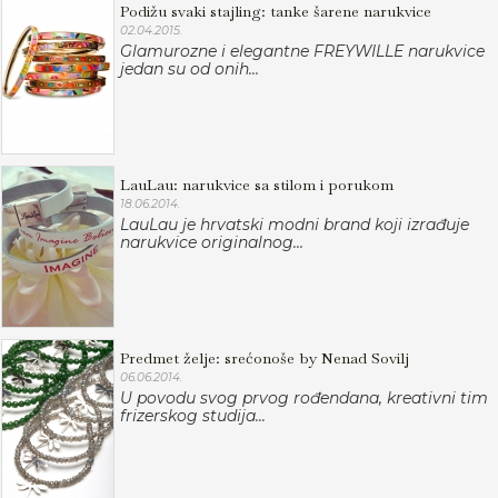
Podižu svaki stajling: tanke šarene narukvice
02.04.2015.
Glamurozne i elegantne FREYWILLE narukvice
jedan su od onih...
LauLau: narukvice sa stilom i porukom
18.06.2014.
LauLau je hrvatski modni brand koji izrađuje
narukvice originalnog...
Predmet želje: srećonoše by Nenad Sovilj
06.06.2014.
U povodu svog prvog rođendana, kreativni tim
frizerskog studija...