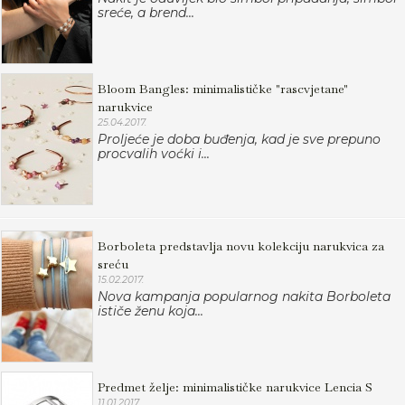
sreće, a brend...
Bloom Bangles: minimalističke "rascvjetane"
narukvice
25.04.2017.
Proljeće je doba buđenja, kad je sve prepuno
procvalih voćki i...
Borboleta predstavlja novu kolekciju narukvica za
sreću
15.02.2017.
Nova kampanja popularnog nakita Borboleta
ističe ženu koja...
Predmet želje: minimalističke narukvice Lencia S
11.01.2017.