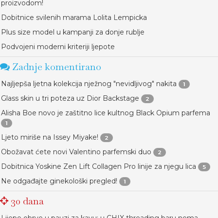
proizvodom!
Dobitnice svilenih marama Lolita Lempicka
Plus size model u kampanji za donje rublje
Podvojeni moderni kriteriji ljepote
Zadnje komentirano
Najljepša ljetna kolekcija nježnog "nevidljivog" nakita
1
Glass skin u tri poteza uz Dior Backstage
2
Alisha Boe novo je zaštitno lice kultnog Black Opium parfema
1
Ljeto miriše na Issey Miyake!
2
Obožavat ćete novi Valentino parfemski duo
2
Dobitnica Yoskine Zen Lift Collagen Pro linije za njegu lica
5
Ne odgađajte ginekološki pregled!
1
30 dana