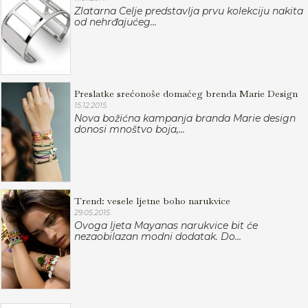
Zlatarna Celje predstavlja prvu kolekciju nakita
od nehrđajućeg...
Preslatke srećonoše domaćeg brenda Marie Design
15.12.2015.
Nova božićna kampanja branda Marie design
donosi mnoštvo boja,...
Trend: vesele ljetne boho narukvice
29.05.2015.
Ovoga ljeta Mayanas narukvice bit će
nezaobilazan modni dodatak. Do...