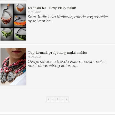
Jesenski hit - Sexy Plexy nakit!
13.09.2012.
Sara Jurlin i Iva Kreković, mlade zagrebačke
apsolventice...
Top komadi proljetnog maksi nakita
16.04.2012.
Ove je sezone u trendu voluminozan maksi
nakit dinamičnog kolorita,...
«
1
»