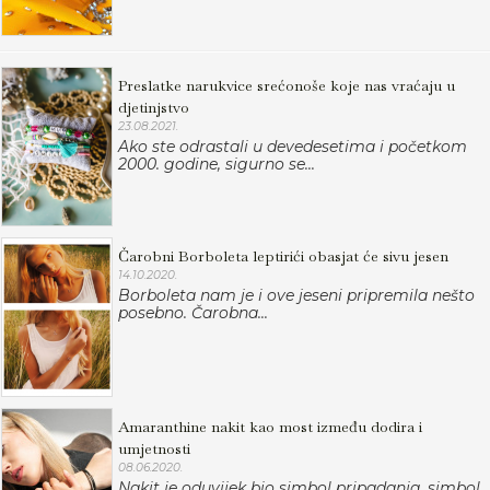
Preslatke narukvice srećonoše koje nas vraćaju u
djetinjstvo
23.08.2021.
Ako ste odrastali u devedesetima i početkom
2000. godine, sigurno se...
Čarobni Borboleta leptirići obasjat će sivu jesen
14.10.2020.
Borboleta nam je i ove jeseni pripremila nešto
posebno. Čarobna...
Amaranthine nakit kao most između dodira i
umjetnosti
08.06.2020.
Nakit je oduvijek bio simbol pripadanja, simbol