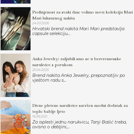
Profinjenost za svaki dan: volimo novu kolekciju Mari
Mari luksuznog nakita
24.03.2026.
Hrvatski brend nakita Mari Mari predstavlja
capsule selekciju...
Anka Jewelry: zaljubili smo se u bezvremenske
narukvice s porukom
25.04.2025.
Brend nakita Anka Jewelry, prepoznatljiv po
vještom radu s...
Divne pletene narukvice savršen modni dodatak za
toplo bablje ljeto
16.09.2021.
Za isplesti jednu narukvicu, Tanji Bašić treba,
ovisno o debljini,...