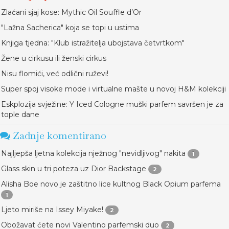
Zlaćani sjaj kose: Mythic Oil Souffle d’Or
"Lažna Sacherica" koja se topi u ustima
Knjiga tjedna: "Klub istražitelja ubojstava četvrtkom"
Žene u cirkusu ili ženski cirkus
Nisu flomići, već odlični ruževi!
Super spoj visoke mode i virtualne mašte u novoj H&M kolekciji
Eskplozija svježine: Y Iced Cologne muški parfem savršen je za
tople dane
Zadnje komentirano
Najljepša ljetna kolekcija nježnog "nevidljivog" nakita
1
Glass skin u tri poteza uz Dior Backstage
2
Alisha Boe novo je zaštitno lice kultnog Black Opium parfema
1
Ljeto miriše na Issey Miyake!
2
Obožavat ćete novi Valentino parfemski duo
2