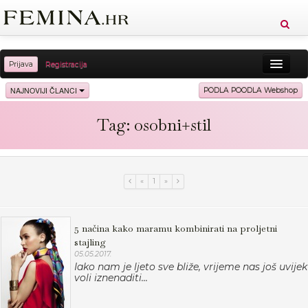
Prijava
Registracija
Sreća
Ljepota
Zdravlje
Vitkost
NAJNOVIJI ČLANCI
PODLA POODLA Webshop
Moda
Ljubav
Relax
Putovanja
Recepti
Tag: osobni+stil
Proizvodi
Knjige
Cool
«
1
»
5 načina kako maramu kombinirati na proljetni
stajling
05.05.2017.
Iako nam je ljeto sve bliže, vrijeme nas još uvijek
voli iznenaditi...