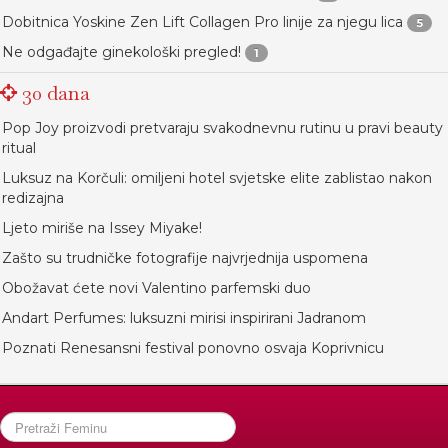
Dobitnica Yoskine Zen Lift Collagen Pro linije za njegu lica
5
Ne odgađajte ginekološki pregled!
1
30 dana
Pop Joy proizvodi pretvaraju svakodnevnu rutinu u pravi beauty
ritual
Luksuz na Korčuli: omiljeni hotel svjetske elite zablistao nakon
redizajna
Ljeto miriše na Issey Miyake!
Zašto su trudničke fotografije najvrjednija uspomena
Obožavat ćete novi Valentino parfemski duo
Andart Perfumes: luksuzni mirisi inspirirani Jadranom
Poznati Renesansni festival ponovno osvaja Koprivnicu