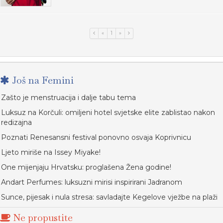
«
1
»
Još na Femini
Zašto je menstruacija i dalje tabu tema
Luksuz na Korčuli: omiljeni hotel svjetske elite zablistao nakon
redizajna
Poznati Renesansni festival ponovno osvaja Koprivnicu
Ljeto miriše na Issey Miyake!
One mijenjaju Hrvatsku: proglašena Žena godine!
Andart Perfumes: luksuzni mirisi inspirirani Jadranom
Sunce, pijesak i nula stresa: savladajte Kegelove vježbe na plaži
Ne propustite