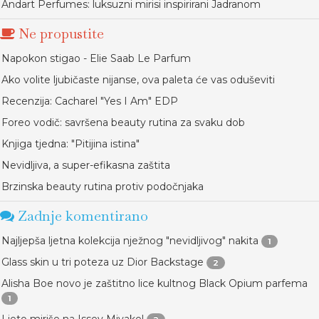
Andart Perfumes: luksuzni mirisi inspirirani Jadranom
Ne propustite
Napokon stigao - Elie Saab Le Parfum
Ako volite ljubičaste nijanse, ova paleta će vas oduševiti
Recenzija: Cacharel "Yes I Am" EDP
Foreo vodič: savršena beauty rutina za svaku dob
Knjiga tjedna: "Pitijina istina"
Nevidljiva, a super-efikasna zaštita
Brzinska beauty rutina protiv podočnjaka
Zadnje komentirano
Najljepša ljetna kolekcija nježnog "nevidljivog" nakita
1
Glass skin u tri poteza uz Dior Backstage
2
Alisha Boe novo je zaštitno lice kultnog Black Opium parfema
1