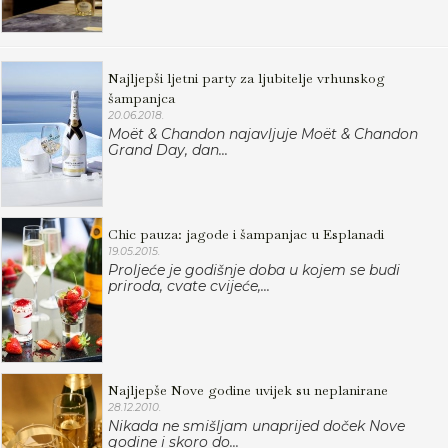
Najljepši ljetni party za ljubitelje vrhunskog
šampanjca
20.06.2018.
Moët & Chandon najavljuje Moët & Chandon
Grand Day, dan...
Chic pauza: jagode i šampanjac u Esplanadi
19.05.2015.
Proljeće je godišnje doba u kojem se budi
priroda, cvate cvijeće,...
Najljepše Nove godine uvijek su neplanirane
28.12.2010.
Nikada ne smišljam unaprijed doček Nove
godine i skoro do...