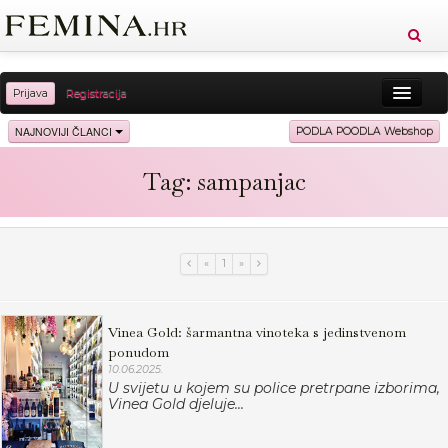
Prijava
Registracija
Sreća
Ljepota
Zdravlje
Vitkost
NAJNOVIJI ČLANCI
PODLA POODLA Webshop
Moda
Ljubav
Relax
Putovanja
Recepti
Tag: sampanjac
Proizvodi
Knjige
Cool
«
1
»
Vinea Gold: šarmantna vinoteka s jedinstvenom
ponudom
10.06.2025.
U svijetu u kojem su police pretrpane izborima,
Vinea Gold djeluje...