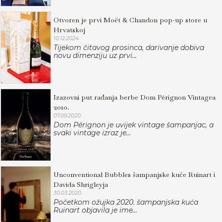
Otvoren je prvi Moët & Chandon pop-up store u
Hrvatskoj
10.12.2024.
Tijekom čitavog prosinca, darivanje dobiva
novu dimenziju uz prvi...
Izazovni put rađanja berbe Dom Pérignon Vintagea
2010.
07.09.2020.
Dom Pérignon je uvijek vintage šampanjac, a
svaki vintage izraz je...
Unconventional Bubbles šampanjske kuće Ruinart i
Davida Shrigleyja
30.03.2020.
Početkom ožujka 2020. šampanjska kuća
Ruinart objavila je ime...