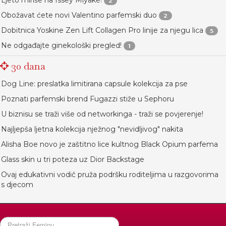
Ljeto miriše na Issey Miyake!
2
Obožavat ćete novi Valentino parfemski duo
2
Dobitnica Yoskine Zen Lift Collagen Pro linije za njegu lica
5
Ne odgađajte ginekološki pregled!
1
30 dana
Dog Line: preslatka limitirana capsule kolekcija za pse
Poznati parfemski brend Fugazzi stiže u Sephoru
U biznisu se traži više od networkinga - traži se povjerenje!
Najljepša ljetna kolekcija nježnog "nevidljivog" nakita
Alisha Boe novo je zaštitno lice kultnog Black Opium parfema
Glass skin u tri poteza uz Dior Backstage
Ovaj edukativni vodič pruža podršku roditeljima u razgovorima
s djecom